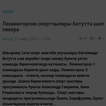
СПОРТ
Лениногорски спортчылары батутта шәп
сикерә
автор,
31 март 2016 - 13:34
952
0
0
Шәһәрнең 1нче спорт мәктәбе укучылары Бөгелмәдә
батутта һәм акробат юлда сикерү буенча узган
команда беренчелегендә катнашты. Лениногорск-1
командасы беренче урын алды, Лениногорск-2
командасы - өченче, кызлар командасы икенче
урында. Шәхси беренчелектә спорт мастеры
программасы буенча Александр Гаврилов, Анна
Романовага тиңнәр булмады. Спорт мастеры
кандидаты программасында Эмиль Зарифуллин, Булат
Әхмәтҗанов икенче-өченче...