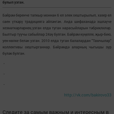
булып узган.
Бәйрәм беренче тапкыр моннан 6 ел элек оештырылып, хәзер ел
саен үткәрү традициягә әйләнгән. Анда шифаханәдә эшләүче
хезмәткәрләрнең узган елда туган нарасыйларын тәбриклиләр.
Былтыр туучы сабыйлар 24әү булган. Бәйрәм күңелле, җыр-бию,
уен-көлке белән узган. 2010 елда туган балалардан "Тамчылар"
коллективы оештырганнар. Бәйрәмдә аларның чыгышы зур
бүләк булган.
http://vk.com/bakirovo33
Следите за самым важным и интересным в