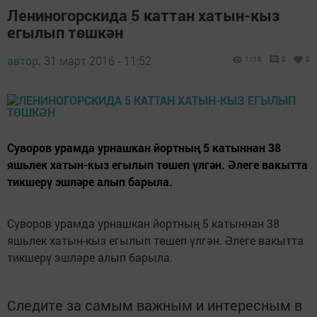
Лениногорскида 5 каттан хатын-кыз
егылып төшкән
автор,
31 март 2016 - 11:52
1116
0
0
Суворов урамда урнашкан йортның 5 катыннан 38
яшьлек хатын-кыз егылып төшеп үлгән. Әлеге вакытта
тикшерү эшләре алып барыла.
Суворов урамда урнашкан йортның 5 катыннан 38
яшьлек хатын-кыз егылып төшеп үлгән. Әлеге вакытта
тикшерү эшләре алып барыла.
Следите за самым важным и интересным в