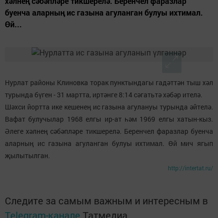
хәлнең сәбәпләре тикшерелә. Беренчел фаразлар
буенча аларның ис газына агуланган булуы ихтимал.
Өй...
Нурлат районы Клиновка торак пунктындагы гадәттән тыш хәл
турында бүген - 31 мартта, иртәнге 8:14 сәгатьтә хәбәр ителә.
Шәхси йортта ике кешенең ис газына агулануы турында әйтелә.
Вафат булучылар 1968 елгы ир-ат һәм 1969 елгы хатын-кыз.
Әлеге хәлнең сәбәпләре тикшерелә. Беренчел фаразлар буенча
аларның ис газына агуланган булуы ихтимал. Өй мич ягып
җылытылган.
http://intertat.ru/
Следите за самым важным и интересным в
Telegram-канале
Татмедиа