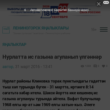
5
Автоматическое закрытие баннера через
ЛЕНИНОГОРСК ЯҢАЛЫКЛАРЫ
16+
"Заман сулышы" газетасы - Лениногорск районы
ЯҢАЛЫКЛАР
Нурлатта ис газына агуланып үлгәннәр
автор,
31 март 2016 - 13:41
1203
0
0
Нурлат районы Клиновка торак пунктындагы гадәттән
тыш хәл турында бүген - 31 мартта, иртәнге 8:14
сәгатьтә хәбәр ителә. Шәхси йортта ике кешенең ис
газына агулануы турында әйтелә. Вафат булучылар
1968 елгы ир-ат һәм 1969 елгы хатын-кыз. Әлеге