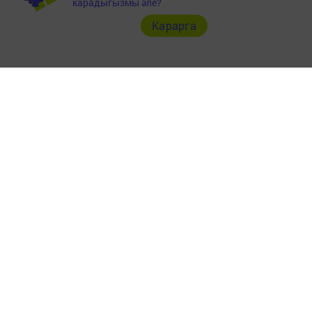
карадыгызмы әле?
Карарга
Главная
Төрле темалар
Телефон АО «ТАТМЕДИА»:
(843) 222 09 84
16+
© 2011 - 2026. Заман сулышы. Все права защищены.
© ТАТМЕДИА. Все материалы, размещенные на сайте, защищены