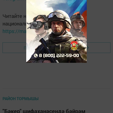
Читайте новости Татарстана в
национальном мессенджере MАХ:
https://max.ru/tatmedia
Перейти на страницу новости
РАЙОН ТОРМЫШЫ
"Бәкер" шифаханәсендә бәйрәм