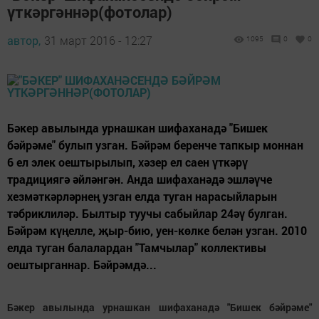
үткәргәннәр(фотолар)
автор,
31 март 2016 - 12:27
1095
0
0
Бәкер авылында урнашкан шифаханадә "Бишек
бәйрәме" булып узган. Бәйрәм беренче тапкыр моннан
6 ел элек оештырылып, хәзер ел саен үткәрү
традициягә әйләнгән. Анда шифаханәдә эшләүче
хезмәткәрләрнең узган елда туган нарасыйларын
тәбриклиләр. Былтыр туучы сабыйлар 24әү булган.
Бәйрәм күңелле, җыр-бию, уен-көлке белән узган. 2010
елда туган балалардан "Тамчылар" коллективы
оештырганнар. Бәйрәмдә...
Бәкер авылында урнашкан шифаханадә "Бишек бәйрәме"