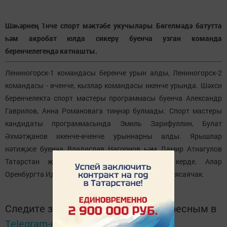
Шәһәрнең 1нче спорт мәктәбе укучылары Бөгелмәдә батутта
һәм акробат юлда сикерү буенча узган команда
беренчелегендә катнашты.
Лениногорск-1 командасы беренче урын алды, Лениногорск-2
командасы - өченче, кызлар командасы икенче урында. Шәхси
беренчелектә спорт мастеры программасы буенча Александр
Гаврилов, Анна Романовага тиңнәр булмады. Спорт мастеры
кандидаты программасында Эмиль Зарифуллин, Булат
Әхмәтҗанов икенче-өченче урыннарны алды. Ярышлар
нәтиҗәсе буенча Владислав Нагорнов һәм Дамир Атнагулов
Татарстан җыелма командасы составына керде. Алар
Оренбургта Идел буе федераль округында чыгыш ясаячак.
Следите за самым важным и интересным в
Telegram-канале
Татмедиа