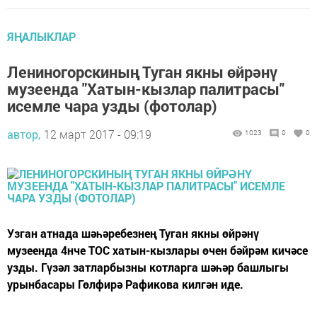
ЯҢАЛЫКЛАР
Лениногорскиның Туган якны өйрәнү
музеенда "Хатын-кызлар палитрасы"
исемле чара узды (фотолар)
автор,
12 март 2017 - 09:19
1023
0
0
Узган атнада шәһәребезнең Туган якны өйрәнү
музеенда 4нче ТОС хатын-кызлары өчен бәйрәм кичәсе
узды. Гүзәл затларбызны котларга шәһәр башлыгы
урынбасары Гөлфирә Рафикова килгән иде.