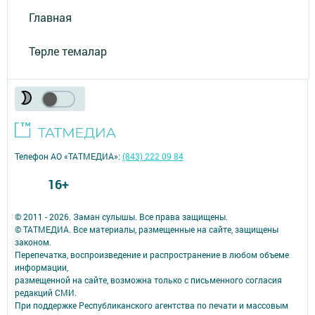
Главная
Төрле темалар
Телефон АО «ТАТМЕДИА»:
(843) 222 09 84
16+
© 2011 - 2026. Заман сулышы. Все права защищены.
© ТАТМЕДИА. Все материалы, размещенные на сайте, защищены
законом.
Перепечатка, воспроизведение и распространение в любом объеме
информации,
размещенной на сайте, возможна только с письменного согласия
редакций СМИ.
При поддержке Республиканского агентства по печати и массовым