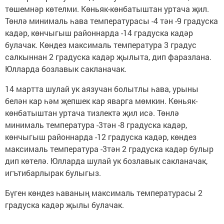
төшемнәр көтелми. Көньяк-көнбатыштан уртача җил.
Төнлә минималь һава температурасы -4 тән -9 градуска
кадәр, көнчыгыш районнарда -14 градуска кадәр
булачак. Көндез максималь температура 3 градус
салкыннан 2 градуска кадәр җылыта, дип фаразлана.
Юлларда бозлавык сакланачак.
14 мартта шулай ук аязучан болытлы һава, урыны
белән кар һәм җепшек кар яварга мөмкин. Көньяк-
көнбатыштан уртача тизлектә җил исә. Төнлә
минималь температура -3тән -8 градуска кадәр,
көнчыгыш районнарда -12 градуска кадәр, көндез
максималь температура -3тән 2 градуска кадәр булыр
дип көтелә. Юлларда шулай ук бозлавык сакланачак,
игътибарлырак булыгыз.
Бүген көндез һаваның максималь температурасы 2
градуска кадәр җылы булачак.