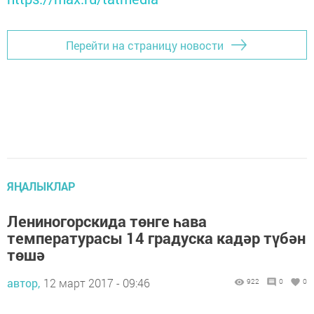
Перейти на страницу новости
ЯҢАЛЫКЛАР
Лениногорскида төнге һава
температурасы 14 градуска кадәр түбән
төшә
автор,
12 март 2017 - 09:46
922
0
0