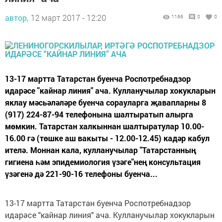
автор,
12 март 2017 - 12:20
1166
0
0
13-17 мартта Татарстан буенча Роспотребнадзор
идарәсе "кайнар линия" ача. Кулланучылар хокукларын
яклау мәсьәләләре буенча сорауларга җавапларны 8
(917) 224-87-94 телефонына шалтыратып алырга
мөмкин. Татарстан халкыннан шалтыратулар 10.00-
16.00 гә (төшке аш вакыты - 12.00-12.45) кадәр кабул
ителә. Моннан кала, кулланучылар "Татарстанның
гигиена һәм эпидемиология үзәге"нең консультация
үзәгенә дә 221-90-16 телефоны буенча...
13-17 мартта Татарстан буенча Роспотребнадзор
идарәсе "кайнар линия" ача. Кулланучылар хокукларын