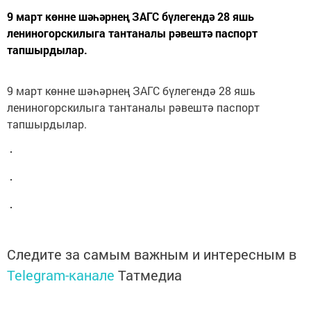
9 март көнне шәһәрнең ЗАГС бүлегендә 28 яшь
лениногорскилыга тантаналы рәвештә паспорт
тапшырдылар.
9 март көнне шәһәрнең ЗАГС бүлегендә 28 яшь
лениногорскилыга тантаналы рәвештә паспорт
тапшырдылар.
Следите за самым важным и интересным в
Telegram-канале
Татмедиа