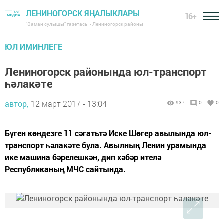
ЛЕНИНОГОРСК ЯҢАЛЫКЛАРЫ
16+
"Заман сулышы" газетасы - Лениногорск районы
ЮЛ ИМИНЛЕГЕ
Лениногорск районында юл-транспорт
һәлакәте
автор,
12 март 2017 - 13:04
937
0
0
Бүген көндезге 11 сәгатьтә Иске Шөгер авылында юл-
транспорт һәлакәте була. Авылның Ленин урамында
ике машина бәрелешкән, дип хәбәр ителә
Республиканың МЧС сайтында.