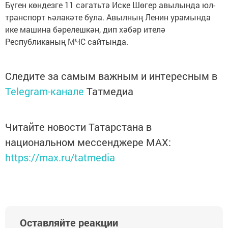
Бүген көндезге 11 сәгатьтә Иске Шөгер авылында юл-
транспорт һәлакәте була. Авылның Ленин урамында
ике машина бәрелешкән, дип хәбәр ителә
Республиканың МЧС сайтында.
Следите за самым важным и интересным в
Telegram-канале
Татмедиа
Читайте новости Татарстана в
национальном мессенджере MАХ:
https://max.ru/tatmedia
Оставляйте реакции