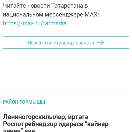
Читайте новости Татарстана в
национальном мессенджере MАХ:
https://max.ru/tatmedia
Перейти на страницу новости
РАЙОН ТОРМЫШЫ
Лениногорскилылар, иртәгә
Роспотребнадзор идарәсе “кайнар
линия” ача