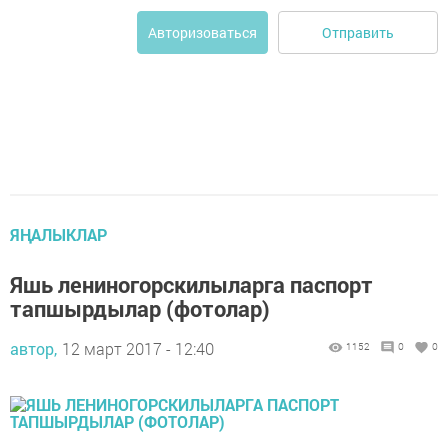
Отправить
Авторизоваться
ЯҢАЛЫКЛАР
Яшь лениногорскилыларга паспорт
тапшырдылар (фотолар)
автор,
12 март 2017 - 12:40
1152
0
0