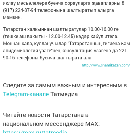
яклау мәсьәләләре буенча сорауларга җавапларны 8
(917) 224-87-94 телефонына шалтыратып алырга
мөмкин.
Татарстан халкыннан шалтыратулар 10.00-16.00 гә
(төшке аш вакыты - 12.00-12.45) кадәр кабул ителә.
Моннан кала, кулланучылар "Татарстанның гигиена һәм
эпидемиология үзәге"нең консультация үзәгенә дә 221-
90-16 телефоны буенча шалтырата ала.
http://www.shahrikazan.com/
Следите за самым важным и интересным в
Telegram-канале
Татмедиа
Читайте новости Татарстана в
национальном мессенджере MАХ:
https://max.ru/tatmedia