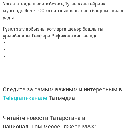
Узган атнада шәһәребезнең Туган якны өйрәнү
музеенда 4нче ТОС хатын-кызлары өчен бәйрәм кичәсе
узды.
Гүзәл затларбызны котларга шәһәр башлыгы
урынбасары Гөлфирә Рафикова килгән иде.
Следите за самым важным и интересным в
Telegram-канале
Татмедиа
Читайте новости Татарстана в
национальном мессенджере MАХ: