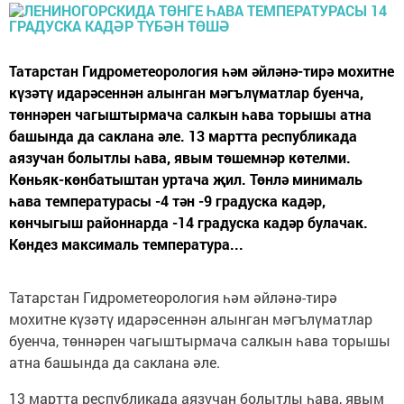
Татарстан Гидрометеорология һәм әйләнә-тирә мохитне
күзәтү идарәсеннән алынган мәгълүматлар буенча,
төннәрен чагыштырмача салкын һава торышы атна
башында да саклана әле. 13 мартта республикада
аязучан болытлы һава, явым төшемнәр көтелми.
Көньяк-көнбатыштан уртача җил. Төнлә минималь
һава температурасы -4 тән -9 градуска кадәр,
көнчыгыш районнарда -14 градуска кадәр булачак.
Көндез максималь температура...
Татарстан Гидрометеорология һәм әйләнә-тирә
мохитне күзәтү идарәсеннән алынган мәгълүматлар
буенча, төннәрен чагыштырмача салкын һава торышы
атна башында да саклана әле.
13 мартта республикада аязучан болытлы һава, явым