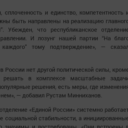
, сплоченность и единство, компетентность 
жны быть направлены на реализацию главног
. Убежден, что республиканское отделени
равлении. И лозунг нашей партии “На благ
 каждого” тому подтверждение», — сказа
 в России нет другой политической силы, кром
ой решать в комплексе масштабные задач
епопулярные решения, есть меры, где изменени
енем», — добавил Рустам Минниханов.
 отделение «Единой России» системно работае
е социальной стабильности, а инициированны
о значимы и востребованы. «Они встроены 