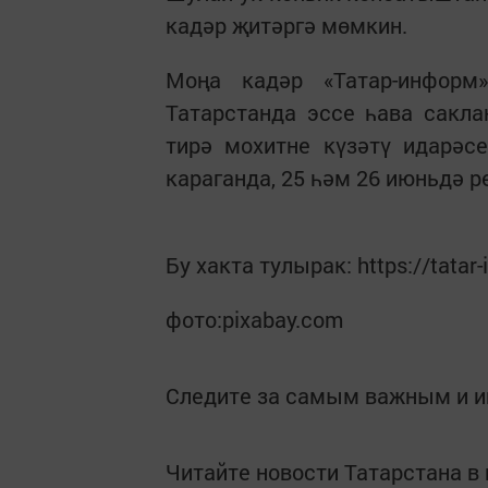
кадәр җитәргә мөмкин.
Моңа кадәр «Татар-информ
Татарстанда эссе һава сакла
тирә мохитне күзәтү идарәс
караганда, 25 һәм 26 июньдә 
Бу хакта тулырак: https://tatar
фото:pixabay.com
Следите за самым важным и 
Читайте новости Татарстана 