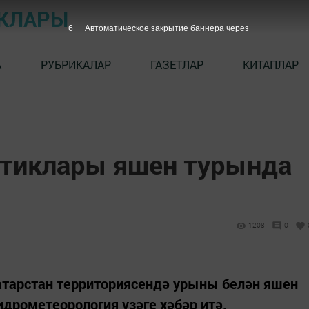
ЫКЛАРЫ
5
Автоматическое закрытие баннера через
А
РУБРИКАЛАР
ГАЗЕТЛАР
КИТАПЛАР
птиклары яшен турында
1208
0
атарстан территориясендә урыны белән яшен
идрометеорология үзәге хәбәр итә.