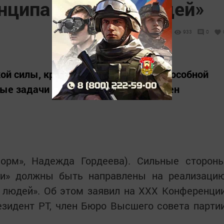
нципа «все для людей»
933
0
ой силы, кроме «Единой России», способной
ые задачи развития страны, убежден
нформ», Надежда Гордеева). Сильные сторон
ии» должны быть направлены на реализаци
я людей». Об этом заявил на XXX Конференци
зидент РТ, член Бюро Высшего совета парти