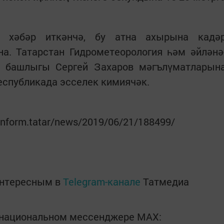
» хәбәр иткәнчә, бу атна ахырына кадә
на. Татарстан Гидрометеорология һәм әйләнә
е башлыгы Сергей Захаров мәгълүматларын
республикада эсселек кимиячәк.
-inform.tatar/news/2019/06/21/188499/
интересным в
Telegram-канале
Татмедиа
в национальном мессенджере MАХ: