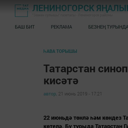
ЛЕНИНОГОРСК ЯҢАЛ
"Заман сулышы" газетасы - Лениногорск районы
БАШ БИТ
РЕКЛАМА
БЕЗНЕҢ ТУРЫНД
ҺАВА ТОРЫШЫ
Татарстан сино
кисәтә
автор,
21 июнь 2019 - 17:21
22 июньдә төнлә һәм көндез Т
көтелә. Бу турыда Татарстан Г