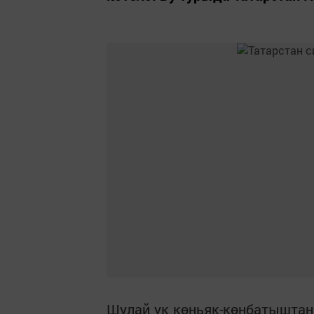
Шулай ук көньяк-көнбатыштан 