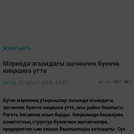
ҖӘМГЫЯТЬ
Мэриядә агымдагы эшчәнлек буенча
киңәшмә үтте
автор,
21 август 2014 - 04:41
1124
0
0
Бүген мэриянең утырышлар залында агымдагы
эшчәнлек буенча киңәшмә үтте, аны район башлыгы
Рәгать Хөсәенов алып барды. Киңәшмәдә башкарма
комитетның структур бүлекчәсе җитәкчеләре,
предприятие һәм оешма башлыклары катнашты. Сүз