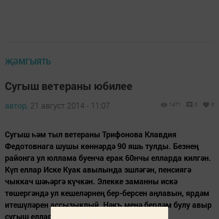
ҖӘМГЫЯТЬ
Сугыш ветераны юбилее
автор,
21 август 2014 - 11:07
1471
0
0
Сугыш һәм тыл ветераны Трифонова Клавдия
Федотовнага шушы көннәрдә 90 яшь тулды. Безнең
районга ул юллама буенча ерак 60нчы елларда килгән.
Күп еллар Иске Куак авылында эшләгән, пенсиягә
чыккач шәһәргә күчкән. Элекке заманны искә
төшергәндә ул кешеләрнең бер-берсен аңлавын, ярдәм
итешүләрен ассызыклый. Нәкъ менә бердәм булу авыр
сугыш елларында ярдәм...