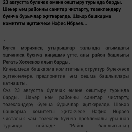
23 августта булачак өмәне оештыру турында барды.
Шәһәр һәм районны санитар чистарту, төзекләндерү
буенча бурычлар җиткерелде. Шәһәр башкарма
комитеты җитәкчесе Нәфис Ибраев...
Бүген мэриянең утырышлар залында агымдагы
эшчәнлек буенча киңәшмә үтте, аны район башлыгы
Рәгать Хөсәенов алып барды.
Киңәшмәдә башкарма комитетның структур бүлекчәсе
җитәкчеләре, предприятие һәм оешма башлыклары
катнашты.
Сүз 23 августта булачак өмәне оештыру турында
барды. Шәһәр һәм районны санитар чистарту,
төзекләндерү буенча бурычлар җиткерелде. Шәһәр
башкарма комитеты җитәкчесе Нәфис Ибраев
чисталык һәм төзеклек буенча проблемалы урыннар
турында сөйләде. "Район башлыгының