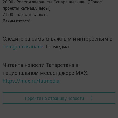
20.00 - Россия җырчысы Севара чыгышы ("Голос"
проекты катнашучысы)
21.00 - Бәйрәм салюты
Рәхим итегез!
Следите за самым важным и интересным в
Telegram-канале
Татмедиа
Читайте новости Татарстана в
национальном мессенджере MАХ:
https://max.ru/tatmedia
Перейти на страницу новости