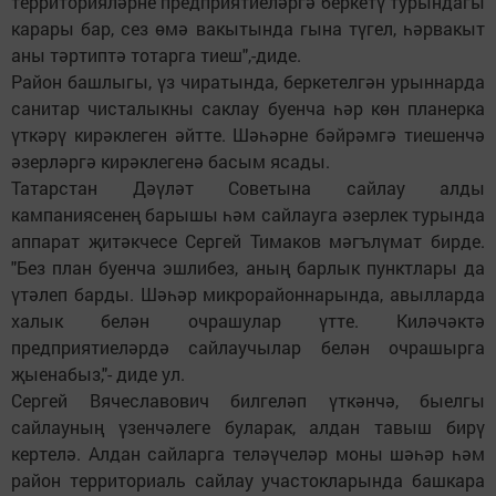
территорияләрне предприятиеләргә беркетү турындагы
карары бар, сез өмә вакытында гына түгел, һәрвакыт
аны тәртиптә тотарга тиеш",-диде.
Район башлыгы, үз чиратында, беркетелгән урыннарда
санитар чисталыкны саклау буенча һәр көн планерка
үткәрү кирәклеген әйтте. Шәһәрне бәйрәмгә тиешенчә
әзерләргә кирәклегенә басым ясады.
Татарстан Дәүләт Советына сайлау алды
кампаниясенең барышы һәм сайлауга әзерлек турында
аппарат җитәкчесе Сергей Тимаков мәгълүмат бирде.
"Без план буенча эшлибез, аның барлык пунктлары да
үтәлеп барды. Шәһәр микрорайоннарында, авылларда
халык белән очрашулар үтте. Киләчәктә
предприятиеләрдә сайлаучылар белән очрашырга
җыенабыз,"- диде ул.
Сергей Вячеславович билгеләп үткәнчә, быелгы
сайлауның үзенчәлеге буларак, алдан тавыш бирү
кертелә. Алдан сайларга теләүчеләр моны шәһәр һәм
район территориаль сайлау участокларында башкара