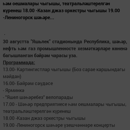
һәм оешмалары чыгышы, театральләштерелгән
күренеш 18.00 -Казан джаз оркестры чыгышы 19.00
-Лениногорск шәһәре...
30 августта "Яшьлек" стадионында Республика, шәһәр,
нефть һәм газ промышленносте хезмәткәрләре көненә
багышланган бәйрәм чарасы уза.
Программада:
13.00- Картингистлар чыгышы (Боз сарае каршындагы
мәйдан)
16.00- Бәйрәм сәүдәсе
- Ярминкә
- "Яшел шәһәребез" велопарады
17.00 - Шәһәр предприятиесе һәм оешмалары чыгышы,
театральләштерелгән күренеш
18.00 -Казан джаз оркестры чыгышы
19.00 -Лениногорск шәһәре үзешчәннәре концерты