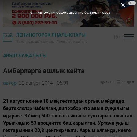
5
Автоматическое закрытие баннера через
ЛЕНИНОГОРСК ЯҢАЛЫКЛАРЫ
16+
"Заман сулышы" газетасы - Лениногорск районы
АВЫЛ ХУҖАЛЫГЫ
Амбарларга ашлык кайта
автор,
22 август 2014 - 05:01
1245
0
0
21 август көненә 18 мең гектардан артык мәйданда
бөртеклеләр чабылган, дип хәбәр итә авыл хуҗалыгы
идарәсе. 37 мең 500 тоннага якыны суктырып алынган.
Урып-җыю 53 процентта башкарылган. Уртача уңыш
гектарыннан 20,8 центнер чыга. Аерым алганда, көзге