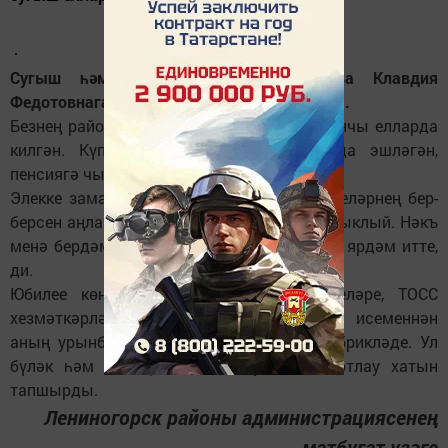
Сугыш һәм тыл ветераны Трифонова Клавдия
Федотовнага шушы көннәрдә 90 яшь тулды.
Безнең районга ул юллама буенча ерак 60нчы елларда
килгән. Күп еллар Иске Куак авылында эшләгән,
пенсиягә чыккач шәһәргә күчкән.
Элекке заманны искә төшергәндә ул кешеләрнең бер-
берсен аңлавын, ярдәм итешүләрен ассызыклый. Нәкъ
менә бердәм булу авыр сугыш елларында ярдәм итте,
ди.
Юбилее көнендә аны туганнары, күршеләре, ТОСС
хезмәткәрләре котлады. Район башлыгы исеменнән
аның урынбасары Гөлфирә Рафикова тәбрикләде. Ул
бүләк һәм РФ Президенты Путинның котлау хатын
тапшырды.
Лениногорск районы администрациясенең
матбугат үзәге