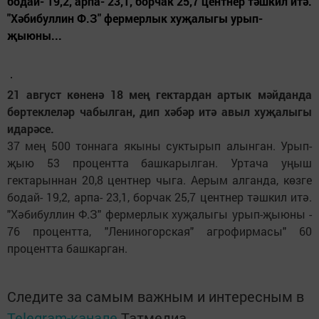
бодай- 19,2, арпа- 23,1, борчак 25,7 центнер тәшкил итә.
"Хәбибуллин Ф.З" фермерлык хуҗалыгы урып-
җыюны...
21 август көненә 18 мең гектардан артык мәйданда
бөртеклеләр чабылган, дип хәбәр итә авыл хуҗалыгы
идарәсе.
37 мең 500 тоннага якыны суктырып алынган. Урып-
җыю 53 процентта башкарылган. Уртача уңыш
гектарыннан 20,8 центнер чыга. Аерым алганда, көзге
бодай- 19,2, арпа- 23,1, борчак 25,7 центнер тәшкил итә.
"Хәбибуллин Ф.З" фермерлык хуҗалыгы урып-җыюны -
76 процентта, "Лениногорская" агрофирмасы" 60
процентта башкарган.
Следите за самым важным и интересным в
Telegram-канале
Татмедиа