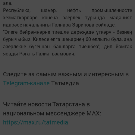
ала.
Республика, шәһәр, нефть промышленносте
хезмәткәрләре көненә әзерлек турында мәдәният
идарәсе начальнигы Гөлнара Зарипова сөйләде.
"Әлеге бәйрәмнәрне тиешле дәрәҗәдә үткәрү - безнең
бурычыбыз. Киләсе елга шәһәрнең 60 еллыгы була, аңа
әзерлекне бүгеннән башларга тиешбез", дип йомгак
ясады Рәгать Галиәгъзамович.
Следите за самым важным и интересным в
Telegram-канале
Татмедиа
Читайте новости Татарстана в
национальном мессенджере MАХ:
https://max.ru/tatmedia