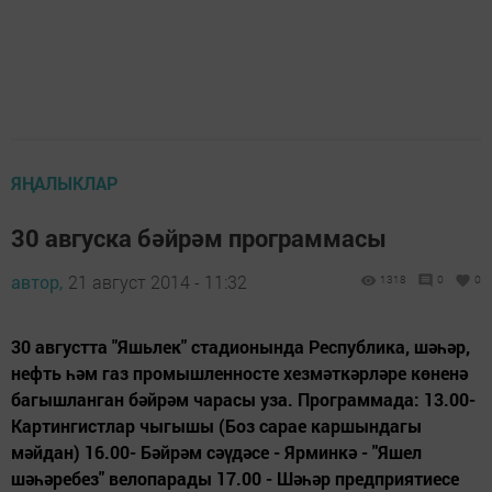
ЯҢАЛЫКЛАР
30 авгуска бәйрәм программасы
автор,
21 август 2014 - 11:32
1318
0
0
30 августта "Яшьлек" стадионында Республика, шәһәр,
нефть һәм газ промышленносте хезмәткәрләре көненә
багышланган бәйрәм чарасы уза. Программада: 13.00-
Картингистлар чыгышы (Боз сарае каршындагы
мәйдан) 16.00- Бәйрәм сәүдәсе - Ярминкә - "Яшел
шәһәребез" велопарады 17.00 - Шәһәр предприятиесе