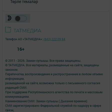
Төрле темалар
Телефон АО «ТАТМЕДИА»:
(843) 222 09 84
16+
© 2011 - 2026. Заман сулышы. Все права защищены.
© ТАТМЕДИА. Все материалы, размещенные на сайте, защищены
законом.
Перепечатка, воспроизведение и распространение в любом объеме
информации,
размещенной на сайте, возможна только с письменного согласия
редакций СМИ.
При поддержке Республиканского агентства по печати и массовым
коммуникациям.
Наименование СМИ: Заман сулышы ( Дыхание времени)
СМИ зарегистрировано Федеральной службой по надзору в сфере
связи,