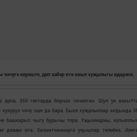
 чәчүгә кереште, дип хәбәр итә авыл хуҗалыгы идарәсе.
а арпа, 350 гектарда борчак чәчелгән. Шул ук вакытт
 кукуруз чәчү эше дә бара. Быел хуҗалыклар алдында 3
үне башкарып чыгу бурычы тора. Уҗымнарны, күпьеллы
ше дәвам итә. Хезмәтчәннәргә уңышлар телибез. Әлег