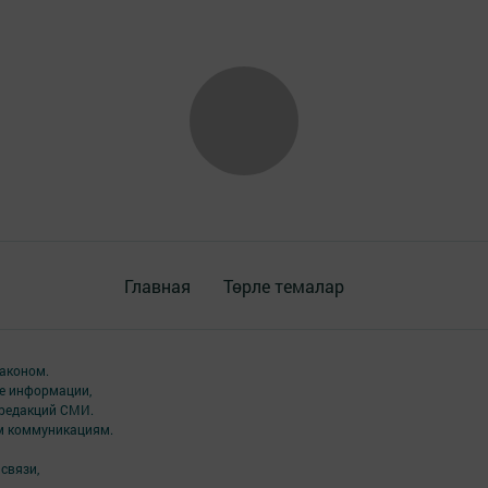
Главная
Төрле темалар
аконом.
ме информации,
 редакций СМИ.
ым коммуникациям.
связи,