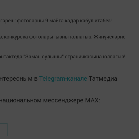
згәреш: фотоларны 9 майга кадәр кабул итәбез!
з, конкурска фотоларыгызны юллагыз. Җинүчеләрне
онтактеда "Заман сулышы" страничкасына юллагыз!
интересным в
Telegram-канале
Татмедиа
в национальном мессенджере MАХ: