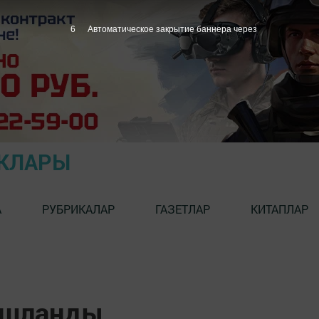
5
Автоматическое закрытие баннера через
ЫКЛАРЫ
А
РУБРИКАЛАР
ГАЗЕТЛАР
КИТАПЛАР
ашланды