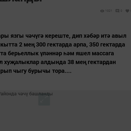
1021
0
ры язгы чәчүгә кереште, дип хәбәр итә авыл
ытта 2 мең 300 гектарда арпа, 350 гектарда
тта берьеллык үләннәр һәм яшел массага
ел хуҗалыклар алдында 38 мең гектардан
рып чыгу бурычы тора....