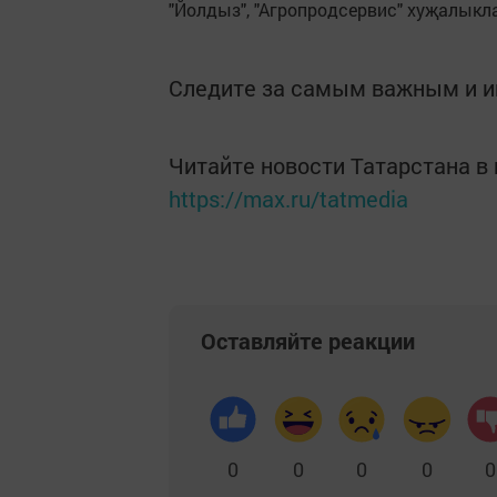
"Йолдыз", "Агропродсервис" хуҗалыкл
Следите за самым важным и 
Читайте новости Татарстана 
https://max.ru/tatmedia
Оставляйте реакции
0
0
0
0
0