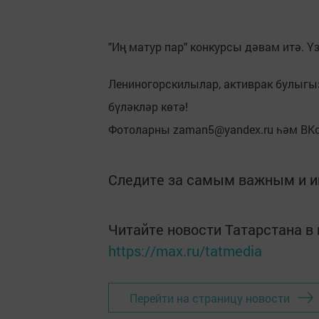
"Иң матур пар" конкурсы дәвам итә. Ү
Лениногорскилылар, активрак булыгы
бүләкләр көтә!
Фотоларны zaman5@yandex.ru һәм ВК
Следите за самым важным и 
Читайте новости Татарстана 
https://max.ru/tatmedia
Перейти на страницу новости