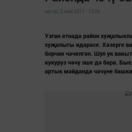
автор,
2 май 2017 - 12:04
Узган атнада район хуҗалыкла
хуҗалыгы идарәсе. Хәзерге вак
борчак чәчелгән. Шул ук вакы
кукуруз чәчү эше дә бара. Бы
артык мәйданда чәчүне башка