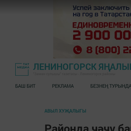
ЛЕНИНОГОРСК ЯҢАЛ
"Заман сулышы" газетасы - Лениногорск районы
БАШ БИТ
РЕКЛАМА
БЕЗНЕҢ ТУРЫНД
АВЫЛ ХУҖАЛЫГЫ
Районда чәчү б