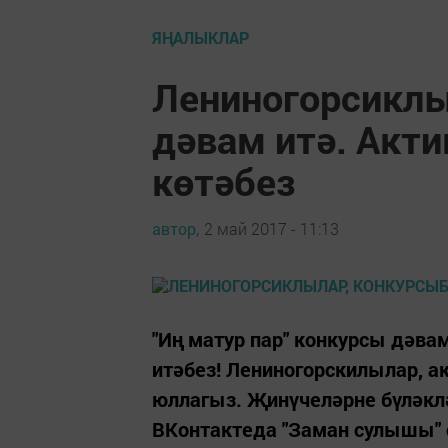
ЯҢАЛЫКЛАР
Лениногорсиклы
дәвам итә. Акт
көтәбез
автор,
2 май 2017 - 11:13
"Иң матур пар" конкурсы дәвам
итәбез! Лениногорскилылар, 
юллагыз. Җинүчеләрне бүләкл
ВКонтактеда "Заман сулышы" 