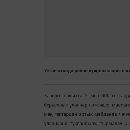
Узган атнада район хуҗалыклары язгы
Хәзерге вакытта 2 мең 300 гектард
берьеллык үләннәр һәм яшел массага
мең гектардан артык мәйданда чәч
үләннәрне тукландыру, тырмалау э