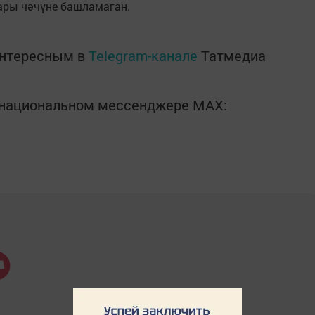
ары чәчүне башламаган.
интересным в
Telegram-канале
Татмедиа
в национальном мессенджере MАХ: