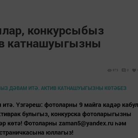
лар, конкурсыбыз
ив катнашуыгызны
873
0
 итә. Үзгәреш: фотоларны 9 майга кадәр кабу
активрак булыгыз, конкурска фотоларыгызны
әр көтә! Фотоларны zaman5@yandex.ru һәм
страничкасына юллагыз!