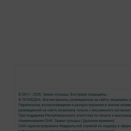
© 2011 - 2026. Заман сулышы. Все права защищены.
© ТАТМЕДИА. Все материалы, размещенные на сайте, защищены з
Перепечатка, воспроизведение и распространение в любом объе
размещенной на сайте, возможна только с письменного согласия
При поддержке Республиканского агентства по печати и массов
Наименование СМИ: Заман сулышы ( Дыхание времени)
СМИ зарегистрировано Федеральной службой по надзору в сфере 