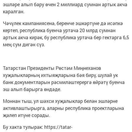
эшләре алып бару өчен 2 миллиард сумнан артык акча
каралган.
Чәчүлек кампаниясенә, беренче эшкәртүне дә исәпкә
кертеп, республика буенча уртача 20 млрд сумнан
артык акча кирәк, бу республика уртача бер гектарга 6,5
мең сум дигән сүз.
Татарстан Президенты Рөстәм Миңнеханов
хуҗалыкларның ихтыяҗларына бәя бирү, шулай ук
банк документларын рәсмиләштерергә өйрәтү буенча
эш алып барырга өндәде.
Моннан тыш, ул шәхси хуҗалыклар белән эшләрне
активлаштырырга, аларны республика проектларына
җәлеп итүне сорады.
Бу хакта тулырак: https://tatar-