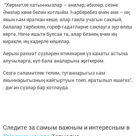
“Хөрмәтле хатын-кызлар – әниләр, әбиләр, сезне
Әниләр көне белән котлыйм. Һәрберебез өчен әни – иң
якын һәм яраткан кеше, алар гаилә учагын саклый,
балалар тәрбияли, гореф-гадәтләрне саклауга зур өлеш
кертә. Ничә яшьтә булсак та, алар безнең өчен иң
кирәкле, иң кадерле кешеләр.
Аерым рәхмәт сүзләрен ятимнәрне үз канаты астына
алучыларга, күп бала аналарына җиткерәм.
Сезгә сәламәтлек телим, туганнарыгыз һәм
якыннарыгызның кайгыртуын тоеп, яратылып яшәгез”,
- дигән сүзләр бар котлауда.
Следите за самым важным и интересным в