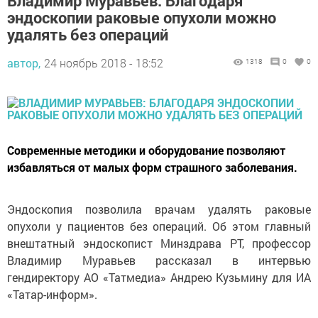
Владимир Муравьев: Благодаря
эндоскопии раковые опухоли можно
удалять без операций
автор,
24 ноябрь 2018 - 18:52
1318
0
0
Современные методики и оборудование позволяют
избавляться от малых форм страшного заболевания.
Эндоскопия позволила врачам удалять раковые
опухоли у пациентов без операций. Об этом главный
внештатный эндоскопист Минздрава РТ, профессор
Владимир Муравьев рассказал в интервью
гендиректору АО «Татмедиа» Андрею Кузьмину для ИА
«Татар-информ».