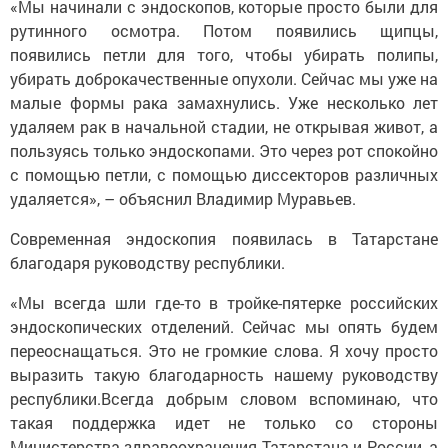
«Мы начинали с эндоскопов, которые просто были для
рутинного осмотра. Потом появились щипцы,
появились петли для того, чтобы убирать полипы,
убирать доброкачественные опухоли. Сейчас мы уже на
малые формы рака замахнулись. Уже несколько лет
удаляем рак в начальной стадии, не открывая живот, а
пользуясь только эндоскопами. Это через рот спокойно
с помощью петли, с помощью диссекторов различных
удаляется», – объяснил Владимир Муравьев.
Современная эндоскопия появилась в Татарстане
благодаря руководству республики.
«Мы всегда шли где-то в тройке-пятерке российских
эндоскопических отделений. Сейчас мы опять будем
переоснащаться. Это не громкие слова. Я хочу просто
выразить такую благодарность нашему руководству
республики.Всегда добрым словом вспоминаю, что
такая поддержка идет не только со стороны
Министерства здравоохранения Татарстана и России, а