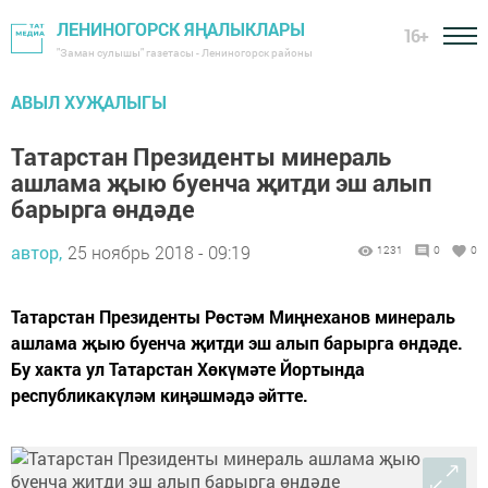
ЛЕНИНОГОРСК ЯҢАЛЫКЛАРЫ
16+
"Заман сулышы" газетасы - Лениногорск районы
АВЫЛ ХУҖАЛЫГЫ
Татарстан Президенты минераль
ашлама җыю буенча җитди эш алып
барырга өндәде
автор,
25 ноябрь 2018 - 09:19
1231
0
0
Татарстан Президенты Рөстәм Миңнеханов минераль
ашлама җыю буенча җитди эш алып барырга өндәде.
Бу хакта ул Татарстан Хөкүмәте Йортында
республикакүләм киңәшмәдә әйтте.