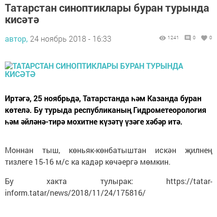
Татарстан синоптиклары буран турында
кисәтә
автор,
24 ноябрь 2018 - 16:33
1241
0
0
Иртәгә, 25 ноябрьдә, Татарстанда һәм Казанда буран
көтелә. Бу турыда республиканың Гидрометеорология
һәм әйләнә-тирә мохитне күзәтү үзәге хәбәр итә.
Моннан тыш, көньяк-көнбатыштан искән җилнең
тизлеге 15-16 м/с ка кадәр көчәергә мөмкин.
Бу хакта тулырак: https://tatar-
inform.tatar/news/2018/11/24/175816/