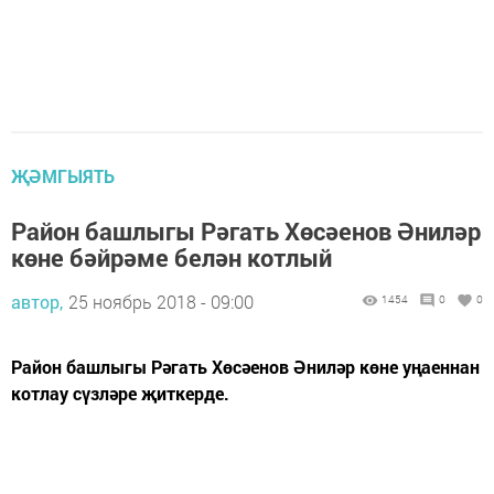
ҖӘМГЫЯТЬ
Район башлыгы Рәгать Хөсәенов Әниләр
көне бәйрәме белән котлый
автор,
25 ноябрь 2018 - 09:00
1454
0
0
Район башлыгы Рәгать Хөсәенов Әниләр көне уңаеннан
котлау сүзләре җиткерде.