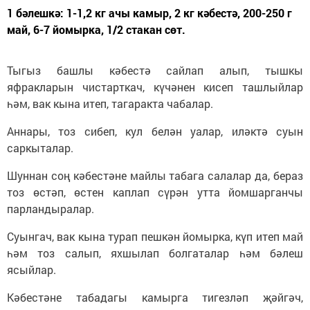
1 бәлешкә: 1-1,2 кг ачы камыр, 2 кг кәбестә, 200-250 г
май, 6-7 йомырка, 1/2 стакан сөт.
Тыгыз башлы кәбестә сайлап алып, тышкы
яфракларын чистарткач, күчәнен кисеп ташлыйлар
һәм, вак кына итеп, тагаракта чабалар.
Аннары, тоз сибеп, кул белән уалар, иләктә суын
саркыталар.
Шуннан соң кәбестәне майлы табага салалар да, бераз
тоз өстәп, өстен каплап сүрән утта йомшарганчы
парландыралар.
Суынгач, вак кына турап пешкән йомырка, күп итеп май
һәм тоз салып, яхшылап болгаталар һәм бәлеш
ясыйлар.
Кәбестәне табадагы камырга тигезләп җәйгәч,