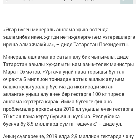
«Әгәр бүген минераль ашлама җыю өстендә
эшләмибез икән, җитди нәтиҗәләргә һәм үзгәрешләргә
ирешә алмаячакбыз», – диде Татарстан Президенты.
Минераль ашламалар сатып алу бик чыгымлы, диде
Татарстан авылы хуҗалыгы һәм азык-төлек министры
Марат Әхмәтов. «Уртача уңай һава торышы булган
очракта 5 миллион тоннадан артык ашлык алу һәм
башка культуралар буенча да икътисади яктан
акланган уңыш алу өчен бер гектарга 100 кг тирәсе
ашлама кертергә кирәк. Әмма бүгенге финанс
проблемалар аркасында 2019 ел уңышы өчен гектарга
70 кг ашлама кертү бурычын куябыз. Республика
буенча бу 8,5 миллиард сумга төшәчәк,” – диде ул.
Аның сүзләренчә, 2019 елда 2,9 миллион гектарда чәчү