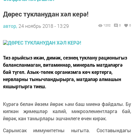
Дөрес тукланудан хәл керә!
автор,
24 ноябрь 2018 - 13:29
1202
0
0
Тиз арыйсыз икән, димәк, сезнең туклану рационыгыз
балансланмаган, витаминнар, минераль матдәләргә
бай түгел. Азык-төлек организмга көч кертергә,
нервларны тынычландырырга, матдәләр алмашын
яхшыртырга тиеш.
Күрәгә белән йөзем йөрәк һәм баш миенә файдалы. Бу
кипкән җимешләр калий, микроэлементларга бай,
йөрәк, кан тамырлары эшчәнлеге өчен кирәк.
Сарымсак иммунитетны ныгыта. Составындагы