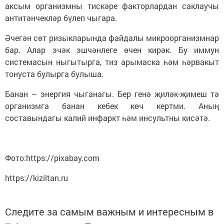
аксым организмны тискәре факторлардан саклаучы
антитәнчекләр бүлеп чыгара.
Әчегән сөт ризыкларында файдалы микроорганизмнар
бар. Алар эчәк эшчәнлеге өчен кирәк. Бу иммун
системасын ныгытырга, тиз арымаска һәм һәрвакыт
тонуста булырга булыша.
Банан – энергия чыганагы. Бер генә җиләк-җимеш тә
организмга банан кебек көч кертми. Аның
составындагы калий инфаркт һәм инсультны кисәтә.
Фото:https://pixabay.com
https://kiziltan.ru
Следите за самым важным и интересным в