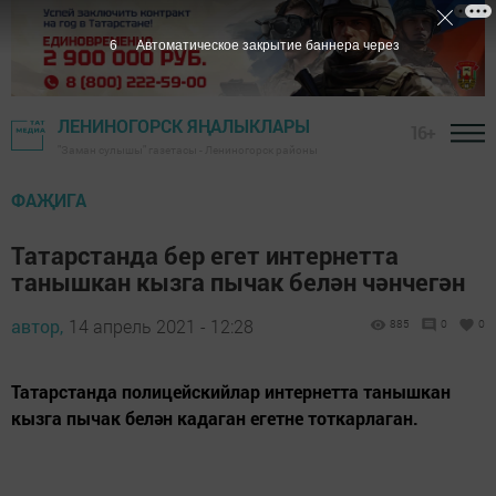
5
Автоматическое закрытие баннера через
ЛЕНИНОГОРСК ЯҢАЛЫКЛАРЫ
16+
"Заман сулышы" газетасы - Лениногорск районы
ФАҖИГА
Татарстанда бер егет интернетта
танышкан кызга пычак белән чәнчегән
автор,
14 апрель 2021 - 12:28
885
0
0
Татарстанда полицейскийлар интернетта танышкан
кызга пычак белән кадаган егетне тоткарлаган.