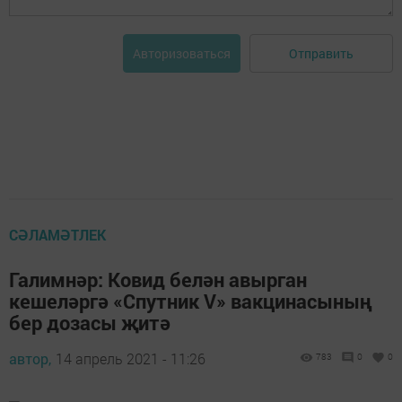
Отправить
Авторизоваться
СӘЛАМӘТЛЕК
Галимнәр: Ковид белән авырган
кешеләргә «Спутник V» вакцинасының
бер дозасы җитә
автор,
14 апрель 2021 - 11:26
783
0
0