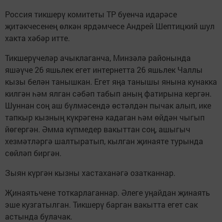
Россия тикшерү комитеты ТР буенча идарәсе
җитәкчесенең өлкән ярдәмчесе Андрей Шептицкий шул
хакта хәбәр итте.
Тикшерүчеләр ачыклаганча, Минзәлә районында
яшәүче 26 яшьлек егет интернетта 26 яшьлек Чаллы
кызы белән танышкан. Егет яңа танышы янына кунакка
килгән һәм ялган сәбәп табып аның фатирына кергән.
Шуннан соң аш бүлмәсендә өстәлдән пычак алып, ике
тапкыр кызның күкрәгенә кадаган һәм өйдән чыгып
йөгергән. Әмма күпмедер вакыттан соң, ашыгыч
хезмәтләргә шалтыратып, кылган җинаяте турында
сөйләп биргән.
Зыян күргән кызны хастаханәгә озатканнар.
Җинаятьчене тоткарлаганнар. Әлеге уңайдан җинаять
эше кузгатылган. Тикшерү барган вакытта егет сак
астында булачак.