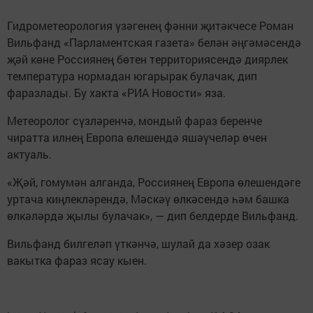
Гидрометеорология үзәгенең фәнни җитәкчесе Роман
Вильфанд «Парламентская газета» белән әңгәмәсендә
җәй көне Россиянең бөтен территориясендә диярлек
температура нормадан югарырак булачак, дип
фаразлады. Бу хакта «РИА Новости» яза.
Метеоролог сүзләренчә, мондый фараз беренче
чиратта илнең Европа өлешендә яшәүчеләр өчен
актуаль.
«Җәй, гомумән алганда, Россиянең Европа өлешендәге
уртача киңлекләрендә, Мәскәү өлкәсендә һәм башка
өлкәләрдә җылы булачак», — дип белдерде Вильфанд.
Вильфанд билгеләп үткәнчә, шулай да хәзер озак
вакытка фараз ясау кыен.