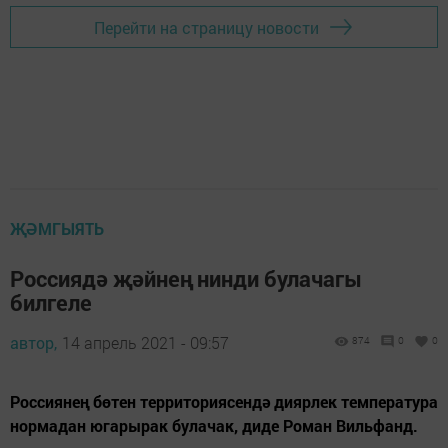
Перейти на страницу новости
ҖӘМГЫЯТЬ
Россиядә җәйнең нинди булачагы
билгеле
автор,
14 апрель 2021 - 09:57
874
0
0
Россиянең бөтен территориясендә диярлек температура
нормадан югарырак булачак, диде Роман Вильфанд.