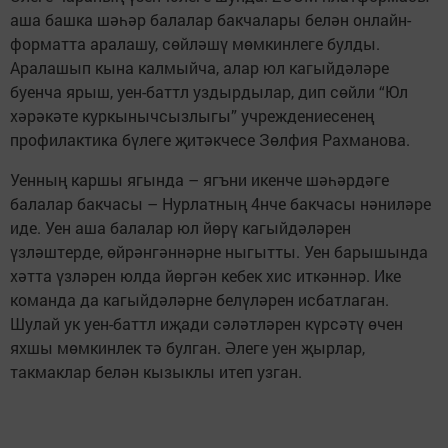
аша башка шәһәр балалар бакчалары белән онлайн-
форматта аралашу, сөйләшү мөмкинлеге булды.
Аралашып кына калмыйча, алар юл кагыйдәләре
буенча ярыш, уен-баттл уздырдылар, дип сөйли “Юл
хәрәкәте куркынычсызлыгы” учреждениесенең
профилактика бүлеге җитәкчесе Зөлфия Рахманова.
Уенның каршы ягында – ягъни икенче шәһәрдәге
балалар бакчасы – Нурлатның 4нче бакчасы нәниләре
иде. Уен аша балалар юл йөрү кагыйдәләрен
үзләштерде, өйрәнгәннәрне ныгытты. Уен барышында
хәтта үзләрен юлда йөргән кебек хис иткәннәр. Ике
команда да кагыйдәләрне белүләрен исбатлаган.
Шулай ук уен-баттл иҗади сәләтләрен күрсәтү өчен
яхшы мөмкинлек тә булган. Әлеге уен җырлар,
такмаклар белән кызыклы итеп узган.