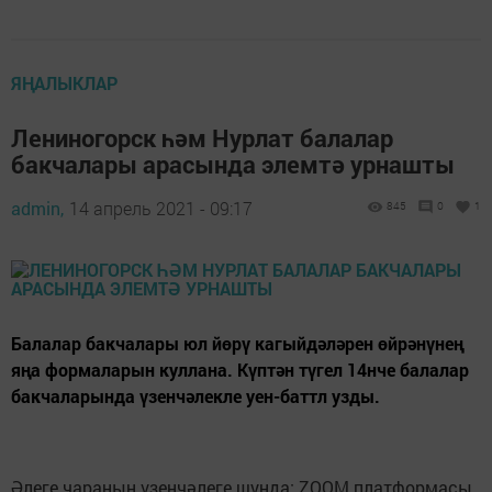
ЯҢАЛЫКЛАР
Лениногорск һәм Нурлат балалар
бакчалары арасында элемтә урнашты
admin,
14 апрель 2021 - 09:17
845
0
1
Балалар бакчалары юл йөрү кагыйдәләрен өйрәнүнең
яңа формаларын куллана. Күптән түгел 14нче балалар
бакчаларында үзенчәлекле уен-баттл узды.
Әлеге чараның үзенчәлеге шунда: ZOOM платформасы