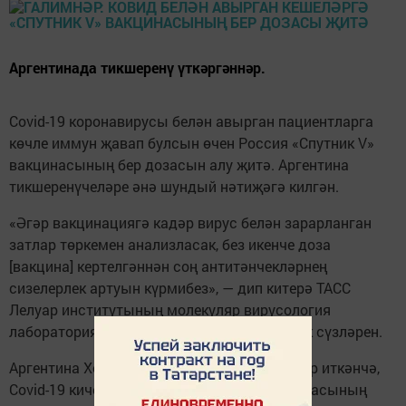
Аргентинада тикшеренү үткәргәннәр.
Covid-19 коронавирусы белән авырган пациентларга
көчле иммун җавап булсын өчен Россия «Спутник V»
вакцинасының бер дозасын алу җитә. Аргентина
тикшеренүчеләре әнә шундый нәтиҗәгә килгән.
«Әгәр вакцинациягә кадәр вирус белән зарарланган
затлар төркемен анализласак, без икенче доза
[вакцина] кертелгәннән соң антитәнчекләрнең
сизелерлек артуын күрмибез», — дип китерә ТАСС
Лелуар институтының молекуляр вирусология
лабораториясе җитәкчесе Андреа Гамарник сүзләрен.
Аргентина Хөкүмәте матбугат хезмәте хәбәр иткәнчә,
Covid-19 кичергәннәрдә «Спутник V» вакцинасының