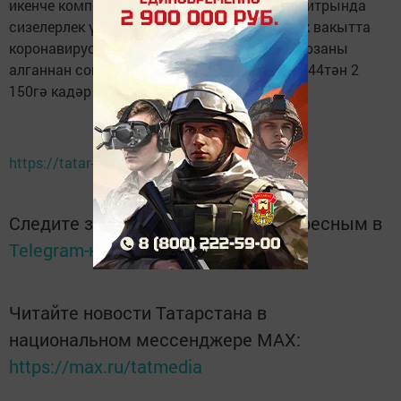
икенче компонентын кертү антитәнчекләр титрында
сизелерлек үзгәрешләр тудырмаган. Шул ук вакытта
коронавирус белән авырмаганнар икенче дозаны
алганнан соң аларда антитәнчекләр саны 244тән 2
150гә кадәр арткан.
https://tatar-inform.tatar/
Следите за самым важным и интересным в
Telegram-канале
Татмедиа
Читайте новости Татарстана в
национальном мессенджере MАХ:
https://max.ru/tatmedia