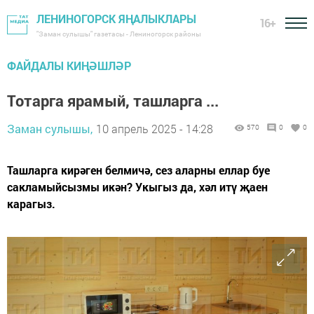
ЛЕНИНОГОРСК ЯҢАЛЫКЛАРЫ
16+
"Заман сулышы" газетасы - Лениногорск районы
ФАЙДАЛЫ КИҢӘШЛӘР
Тотарга ярамый, ташларга ...
Заман сулышы,
10 апрель 2025 - 14:28
570
0
0
Ташларга кирәген белмичә, сез аларны еллар буе
сакламыйсызмы икән? Укыгыз да, хәл итү җаен
карагыз.