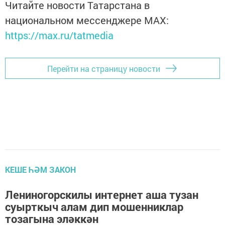
Читайте новости Татарстана в
национальном мессенджере MАХ:
https://max.ru/tatmedia
Перейти на страницу новости
КЕШЕ ҺӘМ ЗАКОН
Лениногорскилы интернет аша тузан
суырткыч алам дип мошенниклар
тозагына эләккән