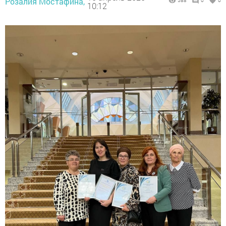
Розалия Мостафина,
588
0
0
10:12