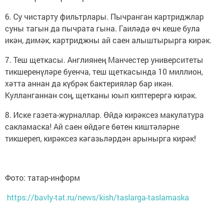
6. Су чистарту фильтрлары. Пычранган картриджлар
суны тагын да пычрата гына. Гаиләдә өч кеше була
икән, димәк, картриджны ай саен алыштырырга кирәк.
7. Теш щеткасы. Англиянең Манчестер университеты
тикшеренүләре буенча, теш щеткасында 10 миллион,
хәтта аннан да күбрәк бактерияләр бар икән.
Кулланганнан соң, щетканы юып киптерергә кирәк.
8. Иске газета-журналлар. Өйдә кирәксез макулатура
сакламаска! Ай саен өйдәге бөтен киштәләрне
тикшереп, кирәксез кәгазьләрдән арынырга кирәк!
Фото: татар-информ
https://bavly-tat.ru/news/kish/taslarga-taslamaska