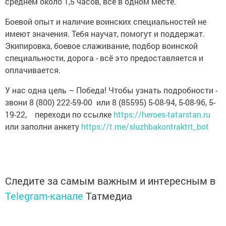
среднем около 1,5 часов, всё в одном месте.
Боевой опыт и наличие воинских специальностей не
имеют значения. Тебя научат, помогут и поддержат.
Экипировка, боевое слаживание, подбор воинской
специальности, дорога - всё это предоставляется и
оплачивается.
У нас одна цель – Победа! Чтобы узнать подробности -
звони 8 (800) 222-59-00 или 8 (85595) 5-08-94, 5-08-96, 5-
19-22, переходи по ссылке
https://heroes-tatarstan.ru
или заполни анкету
https://t.me/sluzhbakontraktrt_bot
Следите за самым важным и интересным в
Telegram-канале
Татмедиа