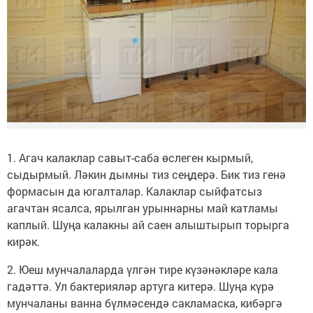
1. Агач калаклар савыт-саба өслеген кырмый,
сыдырмый. Ләкин дымны тиз сеңдерә. Бик тиз генә
формасын да югалталар. Калаклар сыйфатсыз
агачтан ясалса, ярылган урыннарны май катламы
каплый. Шуңа калакны ай саен алыштырып торырга
кирәк.
2. Юеш мунчалаларда үлгән тире күзәнәкләре кала
гадәттә. Ул бактерияләр артуга китерә. Шуңа күрә
мунчаланы ванна бүлмәсендә сакламаска, кибәргә