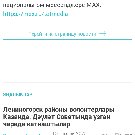
национальном мессенджере MАХ:
https://max.ru/tatmedia
Перейти на страницу новости
ЯҢАЛЫКЛАР
Лениногорск районы волонтерлары
Казанда, Дәүләт Советында узган
чарада катнаштылар
10 апрель 2025 -