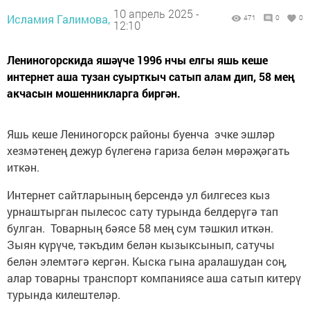
10 апрель 2025 -
Исламия Галимова,
471
0
0
12:10
Лениногорскида яшәүче 1996 нчы елгы яшь кеше
интернет аша тузан суырткыч сатып алам дип, 58 мең
акчасын мошенникларга биргән.
Яшь кеше Лениногорск районы буенча эчке эшләр
хезмәтенең дежур бүлегенә гариза белән мөрәҗәгать
иткән.
Интернет сайтларының берсендә ул билгесез кыз
урнаштырган пылесос сату турында белдерүгә тап
булган. Товарның бәясе 58 мең сум тәшкил иткән.
Зыян күрүче, тәкъдим белән кызыксынып, сатучы
белән элемтәгә кергән. Кыска гына аралашудан соң,
алар товарны транспорт компаниясе аша сатып китерү
турында килештеләр.