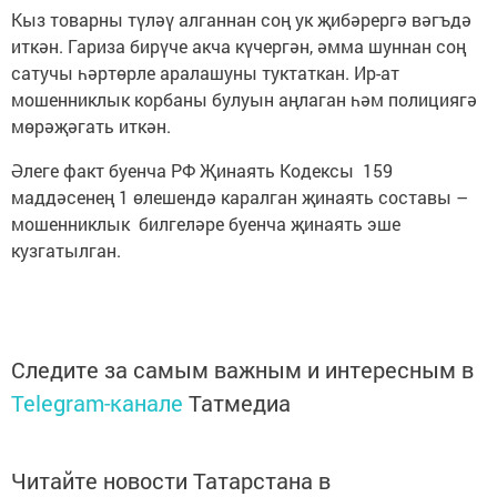
Кыз товарны түләү алганнан соң ук җибәрергә вәгъдә
иткән. Гариза бирүче акча күчергән, әмма шуннан соң
сатучы һәртөрле аралашуны туктаткан. Ир-ат
мошенниклык корбаны булуын аңлаган һәм полициягә
мөрәҗәгать иткән.
Әлеге факт буенча РФ Җинаять Кодексы 159
маддәсенең 1 өлешендә каралган җинаять составы –
мошенниклык билгеләре буенча җинаять эше
кузгатылган.
Следите за самым важным и интересным в
Telegram-канале
Татмедиа
Читайте новости Татарстана в