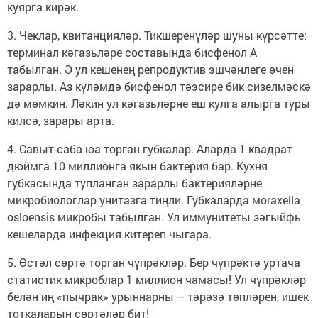
куярга кирәк.
3. Чеклар, квитанцияләр. Тикшеренүләр шуны күрсәтте:
терминал кәгазьләре составында бисфенол А
табылган. Ә ул кешенең репродуктив эшчәнлеге өчен
зарарлы. Аз күләмдә бисфенол тәэсире бик сизелмәскә
дә мөмкин. Ләкин ул кәгазьләрне еш кулга алырга туры
килсә, зарары арта.
4. Савыт-саба юа торган губкалар. Аларда 1 квадрат
дюймга 10 миллионга якын бактерия бар. Кухня
губкасында тупланган зарарлы бактерияләрне
микробиологлар унитазга тиңли. Губкаларда мoraxella
osloensis микробы табылган. Ул иммунитеты зәгыйфь
кешеләрдә инфекция китереп чыгара.
5. Өстәл сөртә торган чүпрәкләр. Бер чүпрәктә уртача
статистик микроблар 1 миллион чамасы! Ул чүпрәкләр
белән иң «пычрак» урыннарны – тәрәзә төпләрен, ишек
тоткаларын сөртәләр бит!