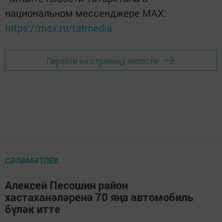
национальном мессенджере MАХ:
https://max.ru/tatmedia
Перейти на страницу новости
СӘЛАМӘТЛЕК
Алексей Песошин район
хастаханәләренә 70 яңа автомобиль
бүләк итте