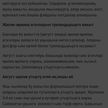
киптерүгә юл куймаячак. Сидераль үсемлекләрнең
яшәү вакыты ахырына якынлашуга, алар аксым, азот,
крахмал һәм башка файдалы матдәләр алмашына.
Җиләк-җимеш агачларын тукландырырга вакыт
Бакчада бу вакытта (август аенда) җиләк-җимеш
агачлары киләсе ел уңышына нигез салалар. Аларны
фосфор һәм калий белән тукландырырга иң вакыт.
Август азагы-сентябрь башында куаклар һәм агачлар:
җиләк җиләге, сирень, можжжевельник, чия, кызыл
карлыган, Шелковица утыртырга мөмкин.
Август-җиләк утырту өчен иң яхшы ай
Яшь мыеклар бу вакытка формалашып өлгерә инде,
аларны әзерләнгән түтәлләргә утырту җиңел. Җиләкне
3-4 ел саен яңа урынга күчереп утыртырга кирәк.
Сайланган урынга компост һәм торф кертә. Барысын