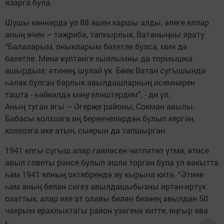
язарга була.
Шушы көннәрдә ул 88 яшен каршы алды, әлеге еллар
аның өчен – тәҗрибә, тапкырлык, Ватаныңны ярату.
“Балаларым, оныкларым бәхетле булса, мин дә
бәхетле. Менә күптәнге хыялымны да тормышка
ашырдым: әтинең, шулай ук Бөек Ватан сугышында
һәлак булган барлык авылдашларның исемнәрен
ташта - һәйкәлдә мәңгеләштердем”, - ди ул.
Аның туган ягы – Әгерҗе районы, Сокман авылы.
Бабасы колхозга иң беренчеләрдән булып кергән,
колхозга ике атын, сыерын да тапшырган.
1941 елгы сугыш алар гаиләсен читләтеп үтми, әтисе
авыл советы рәисе булып эшли торган була ул вакытта
һәм 1941 елның октябрендә яу кырына китә. “Әтине
һәм аның белән сигез авылдашыбызны иртән-иртүк
озаттык, алар ике ат олавы белән безнең авылдан 50
чакрым ераклыктагы район үзәгенә китте, яңгыр ява
иде”, - дип искә ала Рәсим Муллович. Киткәннәрдән