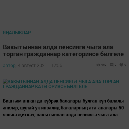
ЯҢАЛЫКЛАР
Вакытыннан алда пенсиягә чыга ала
торган гражданнар категориясе билгеле
автор,
4 август 2021 - 12:56
969
0
0
Биш һәм аннан да күбрәк балалары булган күп балалы
әниләр, шулай ук инвалид балаларның ата-аналары 50
яшькә җиткәч, вакытыннан алда пенсиягә чыга ала.