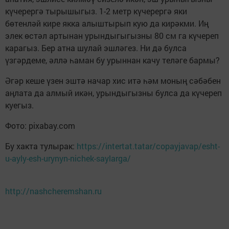
күчерергә тырышыгыз. 1-2 метр күчерергә яки
бөтенләй кире якка алыштырып кую да кирәкми. Иң
элек өстәл артынан урындыгыгызны 80 см га күчереп
карагыз. Бер атна шулай эшләгез. Ни дә булса
үзгәрдеме, әллә һаман бу урыннан качу теләге бармы?
Әгәр кеше үзен эштә начар хис итә һәм моның сәбәбен
аңлата да алмый икән, урындыгызны булса да күчереп
куегыз.
Фото: pixabay.com
Бу хакта тулырак:
https://intertat.tatar/copayjavap/esht-
u-ayly-esh-urynyn-nichek-saylarga/
http://nashcheremshan.ru