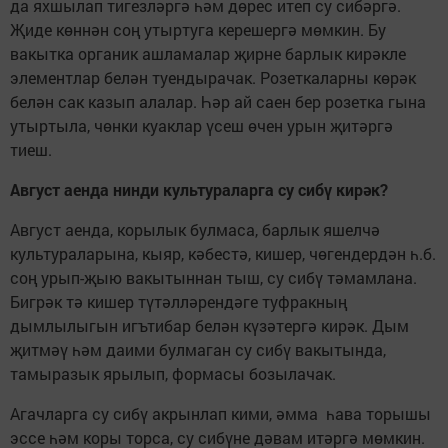
да яхшылап тигезләргә һәм дөрес итеп су сибәргә.
Җиде көннән соң утыртуга керешергә мөмкин. Бу
вакытка органик ашламалар җирне барлык кирәкле
элементлар белән туендырачак. Розеткаларны көрәк
белән сак казып алалар. Һәр ай саен бер розетка гына
утыртыла, чөнки куаклар үсеш өчен урын җитәргә
тиеш.
Август аенда нинди культураларга су сибү кирәк?
Август аенда, корылык булмаса, барлык яшелчә
культураларына, кыяр, кәбестә, кишер, чөгендердән һ.б.
соң урып-җыю вакытыннан тыш, су сибү тәмамлана.
Бигрәк тә кишер түтәлләрендәге туфракның
дымлылыгын игътибар белән күзәтергә кирәк. Дым
җитмәү һәм даими булмаган су сибү вакытында,
тамыразык ярылып, формасы бозылачак.
Агачларга су сибү акрынлап кими, әмма һава торышы
эссе һәм коры торса, су сибүне дәвам итәргә мөмкин.