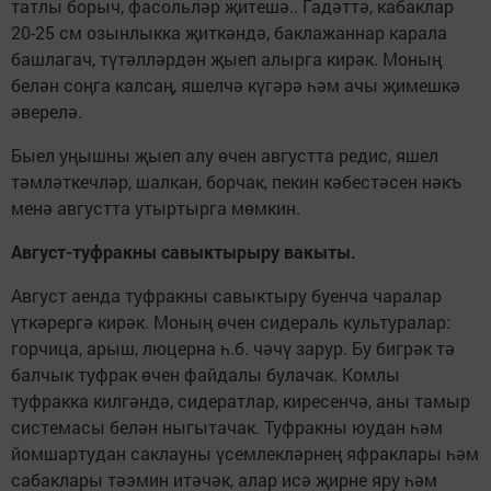
татлы борыч, фасольләр җитешә.. Гадәттә, кабаклар
20-25 см озынлыкка җиткәндә, баклажаннар карала
башлагач, түтәлләрдән җыеп алырга кирәк. Моның
белән соңга калсаң, яшелчә күгәрә һәм ачы җимешкә
әверелә.
Быел уңышны җыеп алу өчен августта редис, яшел
тәмләткечләр, шалкан, борчак, пекин кәбестәсен нәкъ
менә августта утыртырга мөмкин.
Август-туфракны савыктырыру вакыты.
Август аенда туфракны савыктыру буенча чаралар
үткәрергә кирәк. Моның өчен сидераль культуралар:
горчица, арыш, люцерна һ.б. чәчү зарур. Бу бигрәк тә
балчык туфрак өчен файдалы булачак. Комлы
туфракка килгәндә, сидератлар, киресенчә, аны тамыр
системасы белән ныгытачак. Туфракны юудан һәм
йомшартудан саклауны үсемлекләрнең яфраклары һәм
сабаклары тәэмин итәчәк, алар исә җирне яру һәм