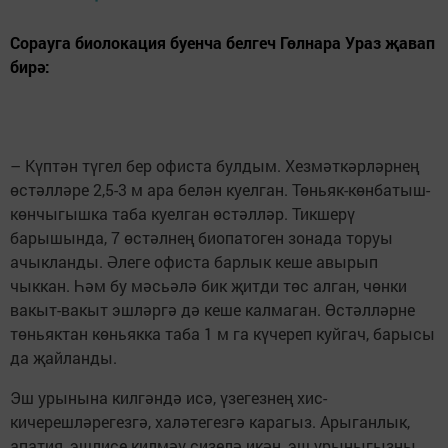
Сорауга биолокация буенча белгеч Гөлнара Ураз җавап
бирә:
– Күптән түгел бер офиста булдым. Хезмәткәрләрнең
өстәлләре 2,5-3 м ара белән куелган. Төньяк-көнбатыш-
көнчыгышка таба куелган өстәлләр. Тикшерү
барышында, 7 өстәлнең биопатоген зонада торуы
ачыкланды. Әлеге офиста барлык кеше авырып
чыккан. Һәм бу мәсьәлә бик җитди төс алган, чөнки
вакыт-вакыт эшләргә дә кеше калмаган. Өстәлләрне
төньяктан көньякка таба 1 м га күчереп куйгач, барысы
да җайланды.
Эш урынына килгәндә исә, үзегезнең хис-
кичерешләрегезгә, халәтегезгә карагыз. Арыганлык,
апатия, эшлисе килмәү сизелә икән, эш урыныгызны