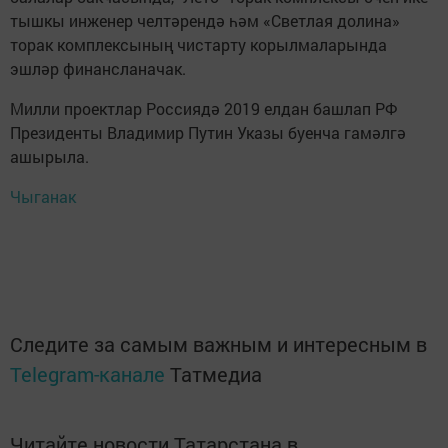
тышкы инженер челтәрендә һәм «Светлая долина»
торак комплексының чистарту корылмаларында
эшләр финансланачак.
Милли проектлар Россиядә 2019 елдан башлап РФ
Президенты Владимир Путин Указы буенча гамәлгә
ашырыла.
Чыганак
Следите за самым важным и интересным в
Telegram-канале
Татмедиа
Читайте новости Татарстана в