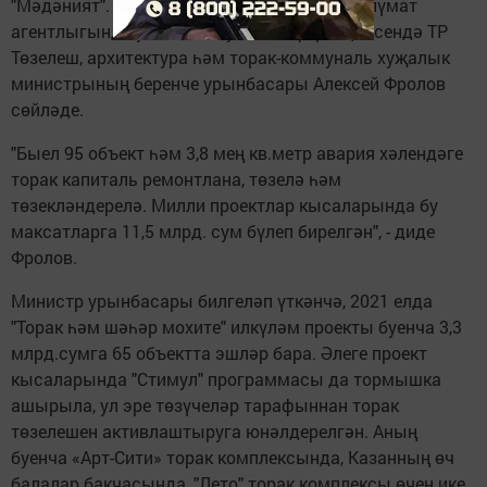
"Мәдәният". Бу хакта «Татар-информ» мәгълүмат
агентлыгында узган матбугат конференциясендә ТР
Төзелеш, архитектура һәм торак-коммуналь хуҗалык
министрының беренче урынбасары Алексей Фролов
сөйләде.
"Быел 95 объект һәм 3,8 мең кв.метр авария хәлендәге
торак капиталь ремонтлана, төзелә һәм
төзекләндерелә. Милли проектлар кысаларында бу
максатларга 11,5 млрд. сум бүлеп бирелгән", - диде
Фролов.
Министр урынбасары билгеләп үткәнчә, 2021 елда
"Торак һәм шәһәр мохите" илкүләм проекты буенча 3,3
млрд.сумга 65 объектта эшләр бара. Әлеге проект
кысаларында "Стимул" программасы да тормышка
ашырыла, ул эре төзүчеләр тарафыннан торак
төзелешен активлаштыруга юнәлдерелгән. Аның
буенча «Арт-Сити» торак комплексында, Казанның өч
балалар бакчасында, "Лето" торак комплексы өчен ике