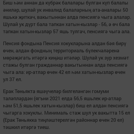
Биш һәм аннан да күбрәк балалары булган күп балалы
әниләр, шулай ук инвалид балаларның ата-аналары 50
яшькә җиткәч, вакытыннан алда пенсиягә чыга алалар.
Шулай ук дүрт бала тапкан хатын-кызлар - 56, ә өч бала
тапкан хатын-кызлар 57 яшь тулгач, пенсиягә чыга ала.
Пенсия фондына Пенсия хокукларына алдан бәя бирү
өчен, алдан фондның территориаль бүлекчәләренә
мөрәҗәгать итәргә киңәш итәләр. Шулай ук зур хезмәт
стажы булган гражданнар вакытыннан алда пенсиягә
чыга ала: ир-атлар өчен 42 ел һәм хатын-кызлар өчен
ул 37 ел.
Ерак Төньякта яшәүчеләр билгеләнгән гомуми
таләпләрдән (ягъни 2021 елда 56,5 яшьлек ир-атлар
һәм 51,5 яшьлек хатын-кызлар) биш ел алдан пенсиягә
чыгарга хокуклы. Минималь стаж шул ук вакытта 15 ел
(Ерак Төньякка тиңләштерелгән районнар өчен 20 ел)
тәшкил итәргә тиеш.