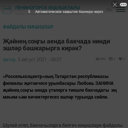
ЛЕНИНОГОРСК ЯҢАЛЫКЛАРЫ
16+
4
Автоматическое закрытие баннера через
"Заман сулышы" газетасы - Лениногорск районы
ФАЙДАЛЫ КИҢӘШЛӘР
Җәйнең соңгы аенда бакчада нинди
эшләр башкарырга кирәк?
автор,
5 август 2021 - 09:07
834
0
0
«Россельхозцентр»ның Татарстан республикасы
филиалы җитәкчесе урынбасары Любовь ЗАНИНА
җәйнең соңгы аенда үтәлергә тиешле бакчадагы иң
мөһим һәм кичектергесез эшләр турында сөйли.
Шулай итеп, бакчачыларга белгеч киңәшләре файдалы