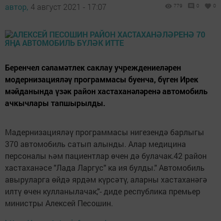
автор,
4 август 2021 - 17:07
779
0
0
Беренчел сәламәтлек саклау учреждениеләрен
модернизацияләү программасы буенча, бүген Ирек
мәйданында үзәк район хастаханәләренә автомобиль
ачкычлары тапшырылды.
Мадернизацияләү программасы нигезендә барлыгы
370 автомобиль сатып алынды. Алар медицина
персоналы һәм пациентлар өчен дә булачак.42 район
хастаханәсе "Лада Ларгус" ка ия булды." Автомобиль
авыруларга өйдә ярдәм күрсәтү, аларны хастаханәгә
илтү өчен кулланылачак,"- диде республика премьер
министры Алексей Песошин.