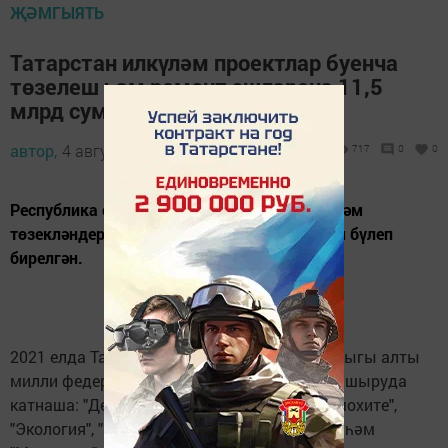
ҖӘМГЫЯТЬ
Татарстан илкүләм проектлар буенча
төзелеш һәм ремонт эшләренә 11,5
млрд сум акча алды
автор,
4 август 2021 - 19:02
717
0
0
Республика объектларын төзү, ремонтлау һәм
төзекләндерүгә ведомствога 11,5 млрд. сум бүлеп
бирелгән.
2021 елда Татарстанның төзелеш министрлыгы алты
милли федераль программаны тормышка ашыруда
катнаша: "Демография", "Торак һәм шәһәр мохите",
"Экология", "Мәгариф", "Сәламәтлек саклау" һәм