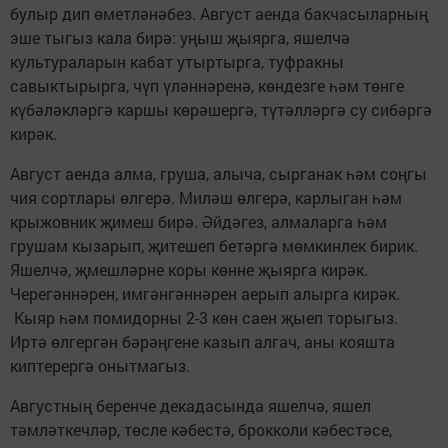
булыр дип өметләнәбез. Август аенда бакчасыларның
эше тыгыз кала бирә: уңыш җыярга, яшелчә
культураларын кабат утыртырга, туфракны
савыктырырга, чүп үләннәренә, көндезге һәм төнге
күбәләкләргә каршы көрәшергә, түтәлләргә су сибәргә
кирәк.
Август аенда алма, груша, алыча, сырганак һәм соңгы
чия сортлары өлгерә. Миләш өлгерә, карлыган һәм
крыжовник җимеш бирә. Әйдәгез, алмаларга һәм
грушам кызарып, җитешеп бетәргә мөмкинлек бирик.
Яшелчә, җмешләрне коры көнне җыярга кирәк.
Черегәннәрен, имгәнгәннәрен аерып алырга кирәк.
Кыяр һәм помидорны 2-3 көн саен җыеп торыгыз.
Иртә өлгергән бәрәңгене казып алгач, аны кояшта
киптерергә онытмагыз.
Августның беренче декадасында яшелчә, яшел
тәмләткечләр, төсле кәбестә, брокколи кәбестәсе,