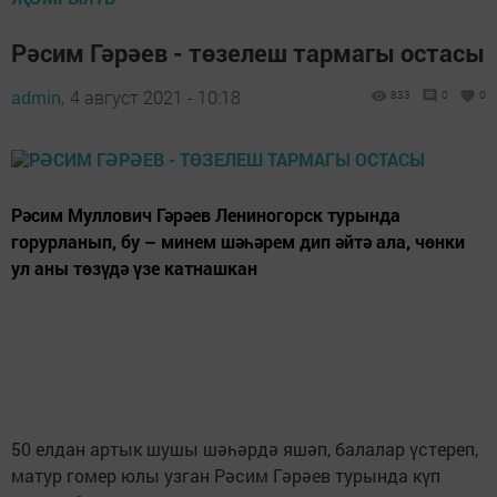
Рәсим Гәрәев - төзелеш тармагы остасы
admin,
4 август 2021 - 10:18
833
0
0
Рәсим Муллович Гәрәев Лениногорск турында
горурланып, бу – минем шәһәрем дип әйтә ала, чөнки
ул аны төзүдә үзе катнашкан
50 елдан артык шушы шәһәрдә яшәп, балалар үстереп,
матур гомер юлы узган Рәсим Гәрәев турында күп