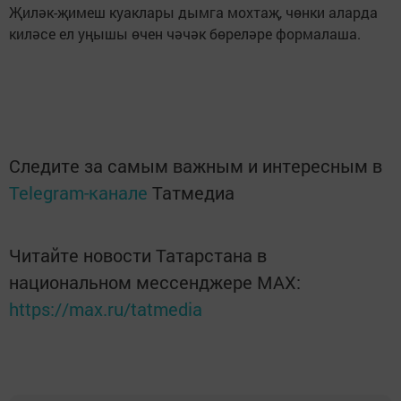
Җиләк-җимеш куаклары дымга мохтаҗ, чөнки аларда
киләсе ел уңышы өчен чәчәк бөреләре формалаша.
Следите за самым важным и интересным в
Telegram-канале
Татмедиа
Читайте новости Татарстана в
национальном мессенджере MАХ:
https://max.ru/tatmedia