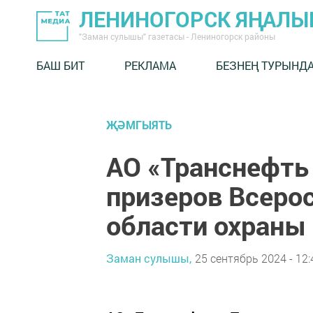
ЛЕНИНОГОРСК ЯҢАЛ
"Заман сулышы" газетасы - Лениногорск районы
БАШ БИТ
РЕКЛАМА
БЕЗНЕҢ ТУРЫНД
ҖӘМГЫЯТЬ
АО «Транснефть 
призеров Всерос
области охраны
Заман сулышы,
25 сентябрь 2024 - 12: