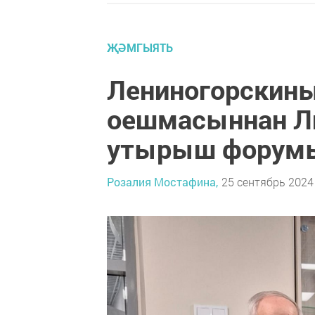
ҖӘМГЫЯТЬ
Лениногорскины
оешмасыннан Л
утырыш форумы
Розалия Мостафина,
25 сентябрь 2024 