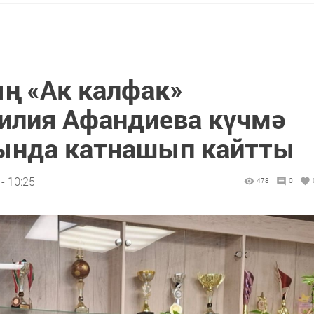
ң «Ак калфак»
илия Афандиева күчмә
нда катнашып кайтты
- 10:25
478
0