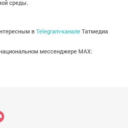
вой среды.
интересным в
Telegram-канале
Татмедиа
в национальном мессенджере MАХ: