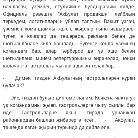
башлагач, үземнең студиямне булдырасым килде.
Официаль рәвештә “АкБулат продакшн” лейблын
теркәдем, логотипларын уйлап таптым. Вакыт узгач,
үземнең командамны җыеп, җырлар гына яздырасы
түгел, ә клиплар да төшерәсе, реклама белән дә
шөгыльләнәсе килә башлады. Бүгенге көндә үземнең
командам бар, алар һәрберсе дә үз эше белән
шөгыльләнә, минем репертуарымны өйрәнәләр, чөнки
киләчәктә гастрольгә чыгарга дигән теләк бар.
- Димәк, тиздән АкБулатның гастрольләрен күреп
булачак?
- Әйе, тиздән булыр дип өметләнәм. Кечкенә чакта ук
үз командамны җыеп, гастрольләргә чыгу хыялы бар
иде. Гастрольләрне якын тирәдә урнашкан
районнардан башлап җибәрергә исәп. - АкБулат,
төшеңдә язган җырың турында да сөйлә әле...