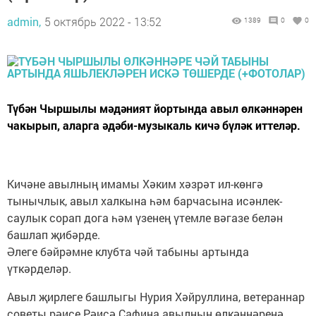
admin,
5 октябрь 2022 - 13:52
1389
0
0
Түбән Чыршылы мәдәният йортында авыл өлкәннәрен
чакырып, аларга әдәби-музыкаль кичә бүләк иттеләр.
Кичәне авылның имамы Хәким хәзрәт ил-көнгә
тынычлык, авыл халкына һәм барчасына исәнлек-
саулык сорап дога һәм үзенең үтемле вәгазе белән
башлап җибәрде.
Әлеге бәйрәмне клубта чәй табыны артында
үткәрделәр.
Авыл җирлеге башлыгы Нурия Хәйруллина, ветераннар
советы рәисе Рәисә Сафина авылның өлкәннәренә