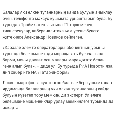
Балалар яки өлкән туганнарның кайда булуын ачыклау
өчен, телефонга махсус кушымта урнаштырып була. Бу
турыда «Прайм» агентлыгына Т1 төркеменең
тикшеренүләр, кибераналитика һәм үсеше бүлеге
җитәкчесе Александр Новиков сөйләгән.
«Кәрәзле элемтә операторлары абонентның урыны
турында белешмәне гади мөрәҗәгать буенча гына
бирми, моны дәүләт оешмалары мөрәҗәгате белән
генә алып була», – диде ул. Бу турыда РИА Новости яза,
дип хәбәр итә ИА «Татар-информ».
Ләкин смартфонга куя торган билгеле бер кушымталар
ярдәмендә балаларның яки өлкән туганнарның кайда
булуын күзәтеп тору мөмкин, ди эксперт. Ул әлеге
белешмәне мошенниклар урлау мөмкинлеге турында да
искәртә.