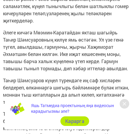
сәламәтлек, күңел тынычлыгы белән шатлыклы гомер
кичерүләрен теләп,үзләренең җылы теләкләрен
җиткерделәр.
Әлеге кичәгә Мөэмин-Каратайдан якташ шагыйрь
Таһир Шәмсуаровның килүе ямь өстәгән. Ул үзе генә
түгел, авылдашы, гармунчы, җырчы Хаҗиморат
Әхмәтшин белән килгән. Ике иҗат кешесенең моңы,
тавышы барча халык күңеленә үтеп керде. Гармун
тавышы тынып тормады, дип хәбәр иттеләр авылдан.
Таһир Шәмсуаров күңел түрендәге иң саф хисләрен
белдереп, өлкәннәргә шигырь бәйләмнәре бүләк иткән,
моннан тыш китапларын да алып килеп, китапханәгә
тапшырган.
Яшь Татмедиа проектының яңа видеосын
карадыгызмы әле?
Түбән Чыршылыдан Гөлнур Кәримова үзенең чыгышы
белән өлкәннәрне яшьлекләренә алып кайтты. Ә
Карарга
мәктәпнең биюче егетләре клуб идәннәрен дер