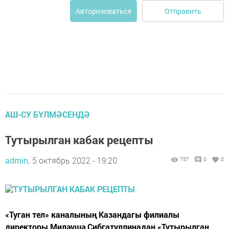
Отправить
Авторизоваться
АШ-СУ БҮЛМӘСЕНДӘ
Тутырылган кабак рецепты
admin,
5 октябрь 2022 - 19:20
757
0
0
«Туган тел» каналының Казандагы филиалы
директоры Миләүшә Сибгатуллинадан «Тутырылган