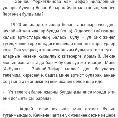
- Зәйнәб Фәрхетдинова һәм Зөфәр Билаловның
уллары булуың белән берәр кайчан мактанып, масаеп
йөргәнең булдымы?
- 19-20 яшьләрдә, кызлар белән танышыр өчен дип,
шулай әйткән чаклар булды (көлә). Ә дөресен әйткәндә,
халык артистларының баласы булу – ул бик җиңел
түгел, чөнки тирә-юньдәге кешеләр синнән югары үрләр
көтә. Син үзеңнең әти-әниеңнән ким булырга тиеш түгел,
аларның йөзенә кызыллык китерергә ярамый. Ләкин
моның яхшы ягы да бар – бу бик зур мотивация. Мине
“АкБулат – Зәйнәб-Зөфәр малае” дип белүләрен
теләмим, киресенчә, башта мине артист буларак, аннан
соң гына әти-әниемнең кем икәнен белсеннәр иде.
- Үз теләгең белән җырчы булдыңмы яисә монда әти-
әни йогынтысы бармы?
- Андый теләк юк иде, мин артист булып
туганмындыр. Кечкенә чактан ук үземнең сәхнә кешесе