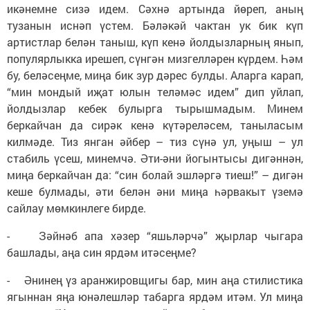
икәнемне сизә идем. Сәхнә артында йөреп, аның
тузанын иснәп үстем. Бәләкәй чактан ук бик күп
артистлар белән таныш, күп кенә йолдызларның янып,
популярлыкка ирешеп, сүнгән мизгелләрен күрдем. Һәм
бу, беләсеңме, миңа бик зур дәрес булды. Аларга карап,
“мин мондый иҗат юлын теләмәс идем” дип уйлап,
йолдызлар кебек булырга тырышмадым. Минем
беркайчан да сирәк кенә күтәреләсем, таныласым
килмәде. Тиз янган әйбер – тиз сүнә ул, уңыш – ул
стабиль үсеш, минемчә. Әти-әни йогынтысы дигәннән,
миңа беркайчан да: “син болай эшләргә тиеш!” – дигән
кеше булмады, әти белән әни миңа һәрвакыт үземә
сайлау мөмкинлеге бирде.
- Зәйнәб апа хәзер “яшьләрчә” җырлар чыгара
башлады, аңа син ярдәм итәсеңме?
- Әнинең үз аранжировщигы бар, мин аңа стилистика
ягыннан яңа юнәлешләр табарга ярдәм итәм. Ул миңа