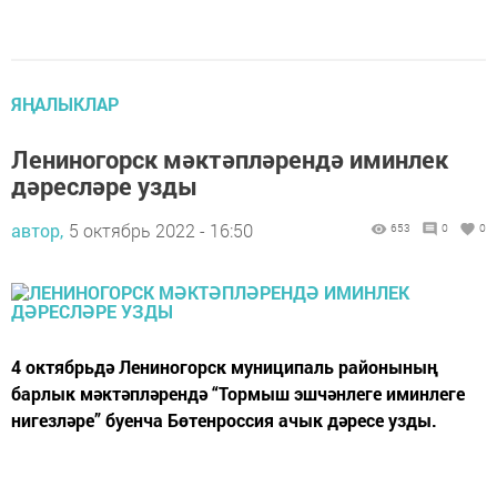
ЯҢАЛЫКЛАР
Лениногорск мәктәпләрендә иминлек
дәресләре узды
автор,
5 октябрь 2022 - 16:50
653
0
0
4 октябрьдә Лениногорск муниципаль районының
барлык мәктәпләрендә “Тормыш эшчәнлеге иминлеге
нигезләре” буенча Бөтенроссия ачык дәресе узды.