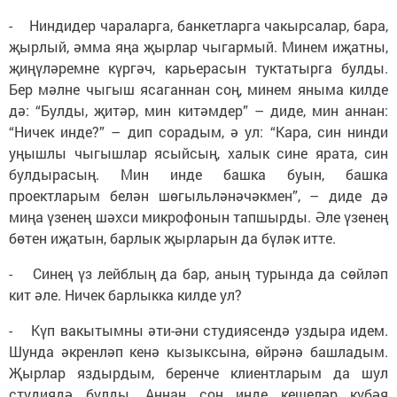
- Ниндидер чараларга, банкетларга чакырсалар, бара,
җырлый, әмма яңа җырлар чыгармый. Минем иҗатны,
җиңүләремне күргәч, карьерасын туктатырга булды.
Бер мәлне чыгыш ясаганнан соң, минем яныма килде
дә: “Булды, җитәр, мин китәмдер” – диде, мин аннан:
“Ничек инде?” – дип сорадым, ә ул: “Кара, син нинди
уңышлы чыгышлар ясыйсың, халык сине ярата, син
булдырасың. Мин инде башка буын, башка
проектларым белән шөгыльләнәчәкмен”, – диде дә
миңа үзенең шәхси микрофонын тапшырды. Әле үзенең
бөтен иҗатын, барлык җырларын да бүләк итте.
- Синең үз лейблың да бар, аның турында да сөйләп
кит әле. Ничек барлыкка килде ул?
- Күп вакытымны әти-әни студиясендә уздыра идем.
Шунда әкренләп кенә кызыксына, өйрәнә башладым.
Җырлар яздырдым, беренче клиентларым да шул
студиядә булды. Аннан соң инде кешеләр күбәя