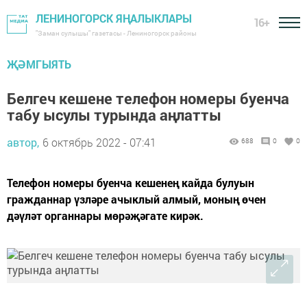
ЛЕНИНОГОРСК ЯҢАЛЫКЛАРЫ
16+
"Заман сулышы" газетасы - Лениногорск районы
ҖӘМГЫЯТЬ
Белгеч кешене телефон номеры буенча
табу ысулы турында аңлатты
автор,
6 октябрь 2022 - 07:41
688
0
0
Телефон номеры буенча кешенең кайда булуын
гражданнар үзләре ачыклый алмый, моның өчен
дәүләт органнары мөрәҗәгате кирәк.