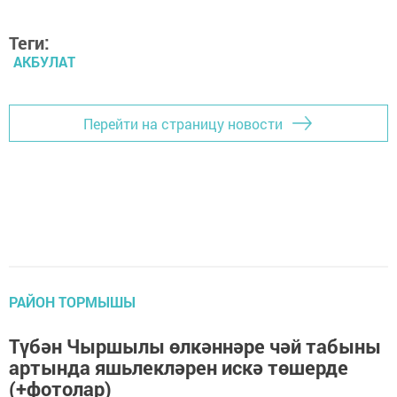
Теги:
АКБУЛАТ
Перейти на страницу новости
РАЙОН ТОРМЫШЫ
Түбән Чыршылы өлкәннәре чәй табыны
артында яшьлекләрен искә төшерде
(+фотолар)