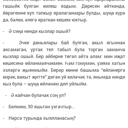
гашыйк булган килеш яздым. Дөресен әйткәндә,
йөрәгемне күп тапкыр яралаганнары булды, шуңа күрә
дә, бәлки, әлегә яраткан кешем юктыр.
- Ә сиңа нинди кызлар ошый?
- Эчке дөньялары бай булган, акыл ягыннан
аксамаган, уртак тел табып була торган заманча
кызлар ошый. Бер әйберне төгәл әйтә алам: мин иҗат
кешесенә өйләнмәячәкмен. Һәм гомумән, үземә хатын
эзләргә җыенмыйм. Берәр көнне башыма “өйләнергә
кирәк, вакыт җитте” дигән уй киләчәк тә, янымда нинди
кыз була – шуңа өйләнәм дип уйлыйм.
- Ә кайчан булачак соң ул?
- Белмим, 30 яшьтән узгачтыр...
- Нәрсә турында хыялланасың?