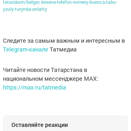
tatarskom/belgec-kesene-telefon-nomery-buenca-tabu-
ysuly-turynda-anlatty
Следите за самым важным и интересным в
Telegram-канале
Татмедиа
Читайте новости Татарстана в
национальном мессенджере MАХ:
https://max.ru/tatmedia
Оставляйте реакции