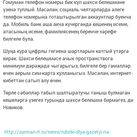
Гомумән телефон номеры бик күп шәхси белешмәне
үзенә туплый. Мәсәлән, социаль челтәрләрдә әлеге
телефон номерына тоташтырылган аккаунтлар буенча
да. Мобиль банк аша акча күчергәндә кешенең исеме,
атасының исеме, фамилиясенең беренче хәрефе
билгеле була.
Шуңа күрә цифрлы гигиена шартларын катгый үтәргә
кирәк. Шәхси белешмәсе ачык пространствога
минимум дәрәҗәдә чыгарыгыз, билгеле бер гамәлләр
өчен аерым сим-карта кулланыгыз. Мәсәлән, интернет-
кибеттән сатып алу өчен.
Төрле сәбәпләр табып шалтыратучы таныш булмаган
кешеләргә үзегез турында шәхси белешмә бирмәгез, ди
Новиков.
http://sarman-rt.ru/news/rubriki-dlya-gazetyi-na-