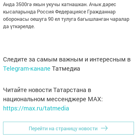
Анда 3500гә якын укучы катнашкан. Ачык дәрес
кысаларында Россия Федерациясе Гражданнар
оборонасы оешуга 90 ел тулуга багышланган чаралар
да үткәрелде.
Следите за самым важным и интересным в
Telegram-канале
Татмедиа
Читайте новости Татарстана в
национальном мессенджере MАХ:
https://max.ru/tatmedia
Перейти на страницу новости