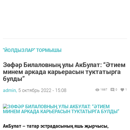
"ЙОЛДЫЗЛАР" ТОРМЫШЫ
Зөфәр Билаловның улы АкБулат: “Әтием
минем аркада карьерасын туктатырга
булды”
admin,
5 октябрь 2022 - 15:08
1667
0
1
АкБулат – татар эстрадасының яшь җырчысы,