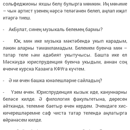
сольфеджионы яхшы белү булырга мөмкин. Иң мөһиме
– чын артист үзенең нәрсә теләгәнен белеп, аңлап иҗат
итәргә тиеш.
- АкБулат, синең музыкаль белемең бармы?
- Юк, мин ике музыка мәктәбендә укып карадым,
ләкин аларны тәмамламадым. Белемем буенча мин –
татар теле һәм әдәбият укытучысы. Башта ике ел
Мәскәүдә юриспруденция буенча укыдым, аннан соң
өченче курска Казанга КФУга күчтем.
- Ә ни өчен башка юнәлешләрне сайладың?
- Үзем өчен. Юриспруденция кызык иде, кануннарны
беләсе килде. Ә филология факультетына, дөресен
әйткәндә, телемне баетыр өчен кердем. Эчемдәге хис-
кичерешләремне саф чиста татар телендә аңлатырга
өйрәнәсем килде.