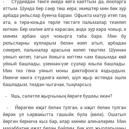
- Студиядән төнге икедә өйгә кайттым да, йокларга
яттым. Шунда бер сәер төш керә: имештер мин бик зур
арбада рельслар буенча барам. Офыкта матур итеп таң
ата, ә тирә-юньдә төрле төстәге пальмалар тезелеп
киткән. Бер мәлне алга карасам, анда зур кара чокыр, ә
минем арбам шул чокырга таба бара. Мин бу
рельсларны кулларым белән өзеп атып, арбадан
сикереп, пальмалар арасына килеп төштем. Шуннан
уянып китеп, тагын йокыга киттем һәм башымда көй
уйный башлады, үзеннән-үзе сүзләр языла башлады.
Мин тиз генә уянып моны диктофонга яздырдым.
Икенче көнгә студиягә килеп, шул җыр өстендә эшли
башладым, тиздән чыгачак, тыңларсыз.
- Яшь, сәләтле җырчының йөрәге бушмы икән?
- Йөрәгем иҗат белән тулган, ә иҗат белән тулган
йөрәк ул һәрвакытта гашыйк була (көлә). Ошатып
йөргән берничә кыз бар, алар минем алиһәләрем. Мин
мәхәббәтне иҗат белән бәйлим, бик күп җырларымны