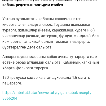
кабак» рецептын тәкъдим итәбез.
Уртача зурлыктагы кабакны капкачлы итеп
кисәргә, эчен алырга кирәк. Грушаны шакмаклап
турарга, җимешләр (йөзем, караҗимеш, күрәгә һ.б.),
чикләвекләр (кешью, әстерхан, фундук, миндаль), бал
һәм эретелгән акмай салып томалап пешерергә,
бүрттерелгән дөге салырга.
Аннары шушы массаны кабак эченә тутырырга һәм
өстенә бераз атланмай салырга. Кабакның капкачын
ябарга, фольгага төрергә.
180 градуска кадәр кызган духовкада 1,5 сәгать
пешерергә.
https://intertat.tatar/news/tutyrylgan-kabak-recepty-
5855204