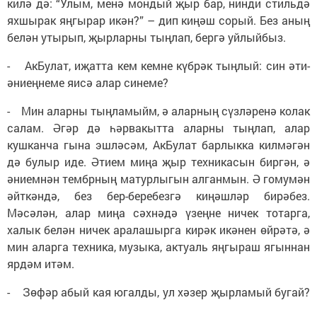
килә дә: “Улым, менә мондый җыр бар, нинди стильдә
яхшырак яңгырар икән?” – дип киңәш сорый. Без аның
белән утырып, җырларны тыңлап, бергә уйлыйбыз.
- АкБулат, иҗатта кем кемне күбрәк тыңлый: син әти-
әниеңнеме яисә алар синеме?
- Мин аларны тыңламыйм, ә аларның сүзләренә колак
салам. Әгәр дә һәрвакытта аларны тыңлап, алар
кушканча гына эшләсәм, АкБулат барлыкка килмәгән
дә булыр иде. Әтием миңа җыр техникасын биргән, ә
әниемнән тембрның матурлыгын алганмын. Ә гомумән
әйткәндә, без бер-беребезгә киңәшләр бирәбез.
Мәсәлән, алар миңа сәхнәдә үзеңне ничек тотарга,
халык белән ничек аралашырга кирәк икәнен өйрәтә, ә
мин аларга техника, музыка, актуаль яңгыраш ягыннан
ярдәм итәм.
- Зөфәр абый кая югалды, ул хәзер җырламый бугай?