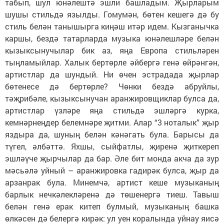
табып, шул юнәлештә эшли башладым. Җырларым
шушы стильдә язылды. Гомумән, бөтен кешегә дә бу
стиль белән танышырга киңәш итәр идем. Кызганычка
каршы, бездә татарларда музыка юнәлешләре белән
кызыксынучылар бик аз, яңа Европа стильләрен
тыңламыйлар. Халык бертөрле әйбергә генә өйрәнгән,
артистлар да шундый. Ни өчен эстрадада җырлар
бөтенесе дә бертөрле? Чөнки бездә абруйлы,
тәҗрибәле, кызыксынучан аранжировщиклар булса да,
артистлар үзләре яңа стильдә эшләргә курка,
кемнәрнеңдер белемнәре җитми. Алар “3 ноталык” җыр
яздыра да, шуның белән кәнәгать була. Барысы да
түгел, әлбәттә. Яхшы, сыйфатлы, җиренә җиткереп
эшләүче җырчылар да бар. Әле бит монда акча да зур
мәсьәлә уйный – аранжировка гадирәк булса, җыр да
арзанрак була. Минемчә, артист кеше музыканың
барлык нечкәлекләренә дә төшенергә тиеш. Тавыш
белән генә ерак китеп булмый, музыканың башка
өлкәсен дә белергә кирәк: ул уен коралында уйнау яисә