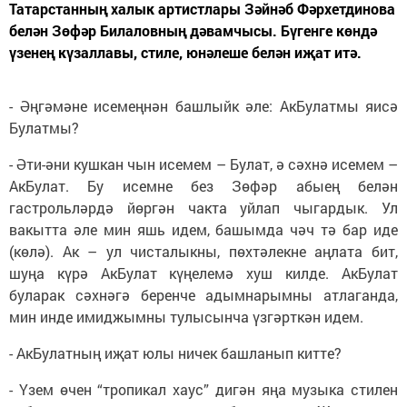
Татарстанның халык артистлары Зәйнәб Фәрхетдинова
белән Зөфәр Билаловның дәвамчысы. Бүгенге көндә
үзенең күзаллавы, стиле, юнәлеше белән иҗат итә.
- Әңгәмәне исемеңнән башлыйк әле: АкБулатмы яисә
Булатмы?
- Әти-әни кушкан чын исемем – Булат, ә сәхнә исемем –
АкБулат. Бу исемне без Зөфәр абыең белән
гастрольләрдә йөргән чакта уйлап чыгардык. Ул
вакытта әле мин яшь идем, башымда чәч тә бар иде
(көлә). Ак – ул чисталыкны, пөхтәлекне аңлата бит,
шуңа күрә АкБулат күңелемә хуш килде. АкБулат
буларак сәхнәгә беренче адымнарымны атлаганда,
мин инде имиджымны тулысынча үзгәрткән идем.
- АкБулатның иҗат юлы ничек башланып китте?
- Үзем өчен “тропикал хаус” дигән яңа музыка стилен