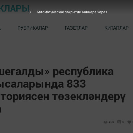
ЫКЛАРЫ
5
Автоматическое закрытие баннера через
А
РУБРИКАЛАР
ГАЗЕТЛАР
КИТАПЛАР
шегалды» республика
ысаларында 833
ториясен төзекләндерү
а
405
0