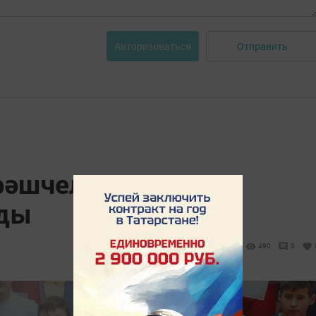
Отправить
Авторизоваться
рәшчеләре алтын
ады
490
0