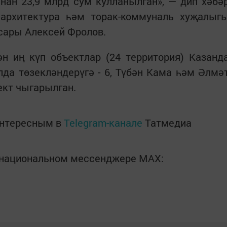
ан 23,9 млрд сум кулланылган», — дип хәбә
 архитектура һәм торак-коммуналь хуҗалыг
сары Алексей Фролов.
н иң күп объектлар (24 территория) Казанд
да төзекләндерүгә - 6, Түбән Кама һәм Әлмә
кт чыгарылган.
интересным в
Telegram-канале
Татмедиа
в национальном мессенджере MАХ: