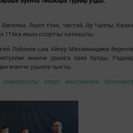
өрәше буенча төбәкара турнир узды.
 Бөгелмә, Яшел Үзән, Чистай, Яр Чаллы, Казан
ан 115кә якын спортчы катнашты.
ргей Лобанов һәм Айнур Мөхәммәдиев беренч
ятуллин икенче урынга лаек булды, Радми
ин өченче урынга чыкты.
 комплекслы спорт мәктәбенең ВКонтакт