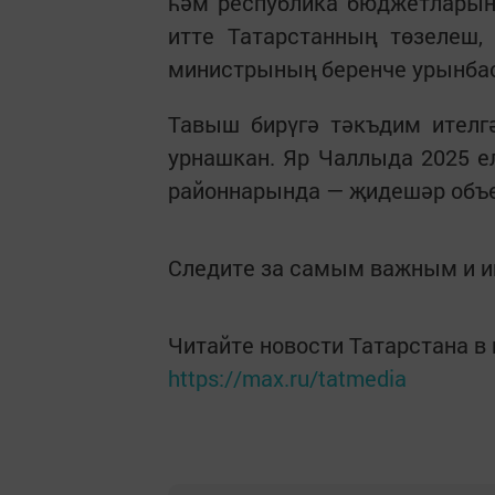
һәм республика бюджетларынн
итте Татарстанның төзелеш,
министрының беренче урынба
Тавыш бирүгә тәкъдим ителгә
урнашкан. Яр Чаллыда 2025 ел
районнарында — җидешәр объе
Следите за самым важным и 
Читайте новости Татарстана 
https://max.ru/tatmedia