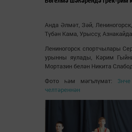
Бөгелмә шәһәрендә грек-рим к
Анда Әлмәт, Зәй, Лениногорск,
Түбән Кама, Урыссу, Азнакайд
Лениногорск спортчылары Се
урынны яулады, Кәрим Гыйни
Мортазин белән Никита Слабод
Фото һәм мәгълүмат:
3нче
челтәреннән