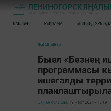
ЛЕНИНОГОРСК ЯҢАЛ
"Заман сулышы" газетасы - Лениногорск районы
БАШ БИТ
РЕКЛАМА
БЕЗНЕҢ ТУРЫНД
ҖӘМГЫЯТЬ
Быел «Безнең и
программасы к
ишегалды терри
планлаштырыл
Заман сулышы,
19 март 2024 - 15:19