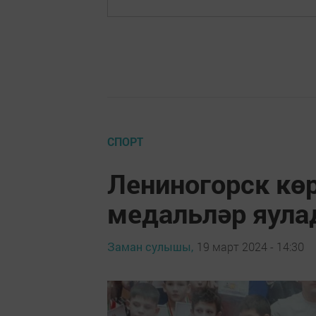
СПОРТ
Лениногорск кө
медальләр яул
Заман сулышы,
19 март 2024 - 14:30