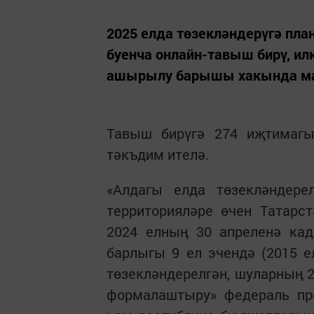
2025 елда төзекләндерүгә пл
буенча онлайн-тавыш бирү, и
ашырылу барышы хакында мат
Тавыш бирүгә 274 иҗтимагы
тәкъдим ителә.
«Алдагы елда төзекләндер
территорияләре өчен Татарс
2024 елның 30 апреленә кад
барлыгы 9 ел эчендә (2015 е
төзекләндерелгән, шуларның 
формалаштыру» федераль пр