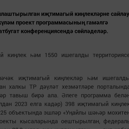
анлаштырылган иҗтимагый киңлекләрне сайла
лкүләм проект программасының гамәлгә
бугат конференциясендә сөйләделәр.
й киңлек һәм 1550 ишегалды территорияс
еләчәк иҗтимагый киңлекләр һәм ишегалд
тан халкы ТР дәүләт хезмәтләре порталынд
әр тавыш бирә ала. Әлеге программа белә
лдан 2023 елга кадәр) 398 иҗтимагый киңле
225 объектында эшләр «Уңайлы шәһәр мохите
оекты кысаларында оештырылган, федерал