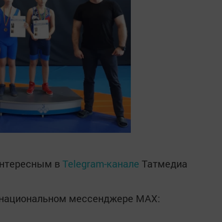
интересным в
Telegram-канале
Татмедиа
в национальном мессенджере MАХ: