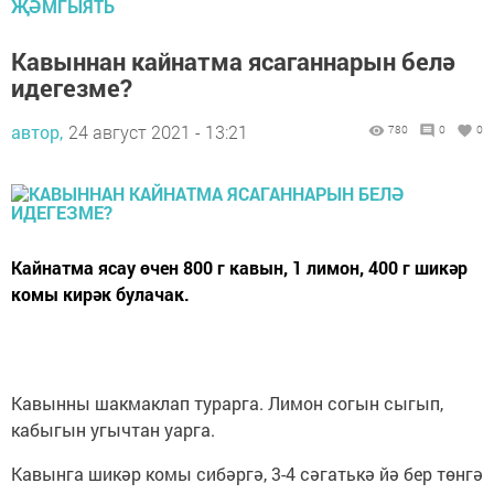
ҖӘМГЫЯТЬ
Кавыннан кайнатма ясаганнарын белә
идегезме?
автор,
24 август 2021 - 13:21
780
0
0
Кайнатма ясау өчен 800 г кавын, 1 лимон, 400 г шикәр
комы кирәк булачак.
Кавынны шакмаклап турарга. Лимон согын сыгып,
кабыгын угычтан уарга.
Кавынга шикәр комы сибәргә, 3-4 сәгатькә йә бер төнгә