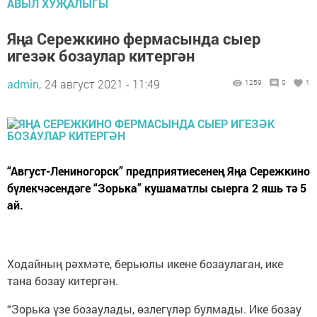
АВЫЛ ХУҖАЛЫГЫ
Яңа Сережкино фермасында сыер
игезәк бозаулар китергән
admin,
24 август 2021 - 11:49
1259
0
1
“Август-Лениногорск” предприятиесенең Яңа Сережкино
бүлекчәсендәге “Зорька” кушаматлы сыерга 2 яшь тә 5
ай.
Ходайның рәхмәте, берьюлы икене бозаулаган, ике
тана бозау китергән.
“Зорька үзе бозаулады, өзлегүләр булмады. Ике бозау