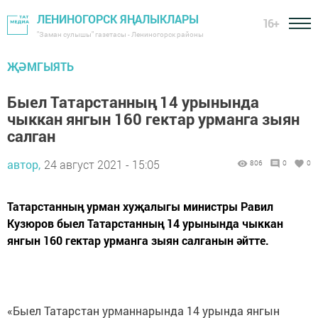
ЛЕНИНОГОРСК ЯҢАЛЫКЛАРЫ
16+
"Заман сулышы" газетасы - Лениногорск районы
ҖӘМГЫЯТЬ
Быел Татарстанның 14 урынында
чыккан янгын 160 гектар урманга зыян
салган
автор,
24 август 2021 - 15:05
806
0
0
Татарстанның урман хуҗалыгы министры Равил
Кузюров быел Татарстанның 14 урынында чыккан
янгын 160 гектар урманга зыян салганын әйтте.
«Быел Татарстан урманнарында 14 урында янгын