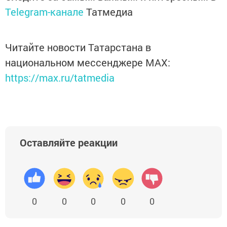
Telegram-канале
Татмедиа
Читайте новости Татарстана в
национальном мессенджере MАХ:
https://max.ru/tatmedia
Оставляйте реакции
0
0
0
0
0