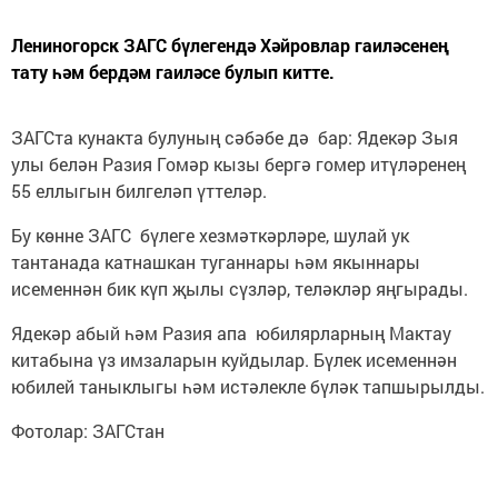
Лениногорск ЗАГС бүлегендә Хәйровлар гаиләсенең
тату һәм бердәм гаиләсе булып китте.
ЗАГСта кунакта булуның сәбәбе дә бар: Ядекәр Зыя
улы белән Разия Гомәр кызы бергә гомер итүләренең
55 еллыгын билгеләп үттеләр.
Бу көнне ЗАГС бүлеге хезмәткәрләре, шулай ук
тантанада катнашкан туганнары һәм якыннары
исеменнән бик күп җылы сүзләр, теләкләр яңгырады.
Ядекәр абый һәм Разия апа юбилярларның Мактау
китабына үз имзаларын куйдылар. Бүлек исеменнән
юбилей таныклыгы һәм истәлекле бүләк тапшырылды.
Фотолар: ЗАГСтан