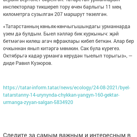
инспекторлар тикшереп тору өчен барлыгы 11 мең
километрга сузылган 207 маршрут төзелгән.
«Татарстанның көньяк-көнчыгышындагы урманнарда
үзем дә булдым. Быел хәлләр бик куркыныч: җәй
бетмәгән килеш агач яфраклары кибеп беткән. Алар бер
очкыннан янып китәргә мөмкин. Сак була күрегез.
Октябрьгә кадәр урманга керүдән тыелып торыгыз», —
диде Равил Кузюров.
https://tatar-inform.tatar/news/ecology/24-08-2021/byel-
tatarstanny-14-urynynda-chykkan-yangyn-160-gektar-
urmanga-zyyan-salgan-5834920
Следите за самым важным и интересным в