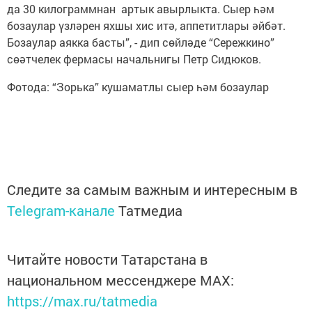
да 30 килограммнан артык авырлыкта. Сыер һәм
бозаулар үзләрен яхшы хис итә, аппетитлары әйбәт.
Бозаулар аякка басты”, - дип сөйләде “Сережкино”
сөәтчелек фермасы начальнигы Петр Сидюков.
Фотода: “Зорька” кушаматлы сыер һәм бозаулар
Следите за самым важным и интересным в
Telegram-канале
Татмедиа
Читайте новости Татарстана в
национальном мессенджере MАХ:
https://max.ru/tatmedia