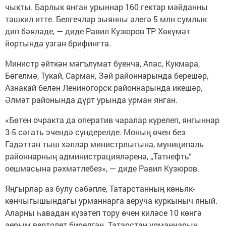
чыкты. Барлык янган урыннар 160 гектар мәйданны
тәшкил итте. Белгечләр зыянны әлегә 5 млн сумлык
дип бәяләде, — диде Равил Кузюров ТР Хөкүмәт
йортында узган брифингта.
Министр әйткән мәгълүмат буенча, Апас, Кукмара,
Бөгелмә, Тукай, Сарман, Зәй районнарында берешәр,
Азнакай белән Лениногорск районнарында икешәр,
Әлмәт районында дүрт урында урман янган.
«Бөтен очракта да оператив чаралар күрелеп, янгыннар
3-5 сәгать эчендә сүндерелде. Моның өчен без
Гадәттән тыш хәлләр министрлыгына, муниципаль
районнарның администрацияләренә, „Татнефть“
оешмасына рәхмәтлебез», — диде Равил Кузюров.
Яңгырлар аз булу сәбәпле, Татарстанның көньяк-
көнчыгышындагы урманнарга аеруча куркыныч яный.
Аларны һавадан күзәтеп тору өчен киләсе 10 көнгә
аерым вертолет бирелгән. Татарстан урманнарын