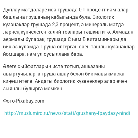
Дуплау матдәләре исә грушада 0,1 процент һәм алар
башлыча грушаның кабыгында була. Биологик
күзәнәкләр грушада 2,3 процент, ә минераль матдә­
ләрнең күпчелеген калий тозлары тәш­кил итә. Алмадан
аермалы буларак, грушада С һәм В витаминнары да
бик аз күләмдә. Груша өлгергән саен таш­лы күзәнәкләр
йомшара, һәм ул су­сыллана бара.
Әлеге сыйфатларын истә тотып, ашказаны
авыртучыларга груша ашау белән бик мавыкмаска
киңәш ителә. Андагы биологик күзәнәкләр алар өчен
зыян­лы булырга мөмкин.
Фото-Pixabay.com
http://muslumirc.ru/news/stati/grushany-fpaydasy-nindi