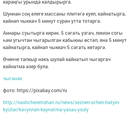
караңгы урында калдырырга.
Шуннан соң әлеге массаны плитәгә куеп, кайнатырга,
кайнап чыккач 5 минут сүрән утта тотарга.
Аннары суытырга кирәк. 5 сәгать узгач, лимон согы
һәм угычтан чыгарылган кабыкны өстәп, янә 5 минут
кайнатырга, кайнап чыккач 5 сәгать көтәргә.
Өченче тапкыр нәкъ шулай кайнатып чыгаргач
кайнатма әзер була.
чыганак
фото: https://pixabay.com/ru
http://nashcheremshan.ru/news/seznen-ochen-hatyin-
kyizlar/kavynnan-kaynatma-yasau-ysuly