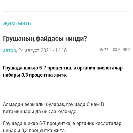
ҖӘМГЫЯТЬ
Грушаның файдасы нинди?
автор,
24 август 2021 - 14:18
761
0
0
Грушада шикәр 5-7 процентка, ә органик кислоталар
нибары 0,3 процентка җитә.
Алмадан аермалы буларак, грушада С һәм В
витаминнары да бик аз күләмдә.
Грушада шикәр 5-7 процентка, ә орга­ник кислоталар
нибары 0,3 процентка җитә.