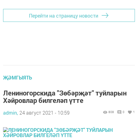
Перейти на страницу новости
ҖӘМГЫЯТЬ
Лениногорскида "Зөбәрҗәт" туйларын
Хәйровлар билгеләп үтте
admin,
24 август 2021 - 10:59
808
0
1