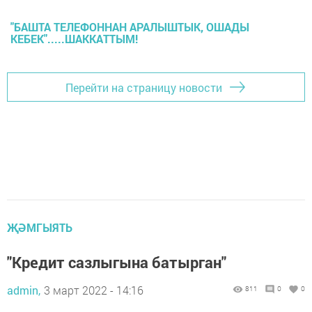
"БАШТА ТЕЛЕФОННАН АРАЛЫШТЫК, ОШАДЫ
КЕБЕК".....ШАККАТТЫМ!
Перейти на страницу новости
ҖӘМГЫЯТЬ
"Кредит сазлыгына батырган"
admin,
3 март 2022 - 14:16
811
0
0