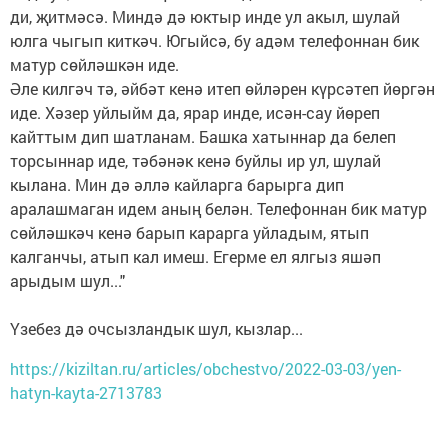
ди, җитмәсә. Миндә дә юктыр инде ул акыл, шулай
юлга чыгып киткәч. Югыйсә, бу адәм телефоннан бик
матур сөйләшкән иде.
Әле килгәч тә, әйбәт кенә итеп өйләрен күрсәтеп йөргән
иде. Хәзер уйлыйм да, ярар инде, исән-сау йөреп
кайттым дип шатланам. Башка хатыннар да белеп
торсыннар иде, тәбәнәк кенә буйлы ир ул, шулай
кылана. Мин дә әллә кайларга барырга дип
аралашмаган идем аның белән. Телефоннан бик матур
сөйләшкәч кенә барып карарга уйладым, ятып
калганчы, атып кал имеш. Егерме ел ялгыз яшәп
арыдым шул..."
Үзебез дә очсызландык шул, кызлар...
https://kiziltan.ru/articles/obchestvo/2022-03-03/yen-
hatyn-kayta-2713783