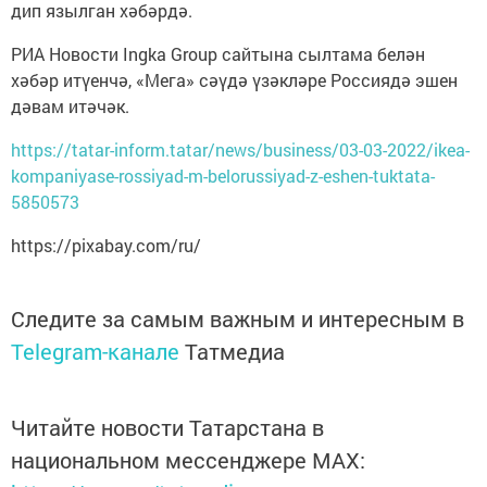
дип язылган хәбәрдә.
РИА Новости Ingka Group сайтына сылтама белән
хәбәр итүенчә, «Мега» сәүдә үзәкләре Россиядә эшен
дәвам итәчәк.
https://tatar-inform.tatar/news/business/03-03-2022/ikea-
kompaniyase-rossiyad-m-belorussiyad-z-eshen-tuktata-
5850573
https://pixabay.com/ru/
Следите за самым важным и интересным в
Telegram-канале
Татмедиа
Читайте новости Татарстана в
национальном мессенджере MАХ: