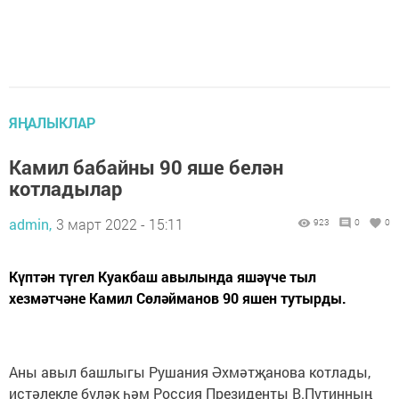
ЯҢАЛЫКЛАР
Камил бабайны 90 яше белән
котладылар
admin,
3 март 2022 - 15:11
923
0
0
Күптән түгел Куакбаш авылында яшәүче тыл
хезмәтчәне Камил Сөләйманов 90 яшен тутырды.
Аны авыл башлыгы Рушания Әхмәтҗанова котлады,
истәлекле бүләк һәм Россия Президенты В.Путинның