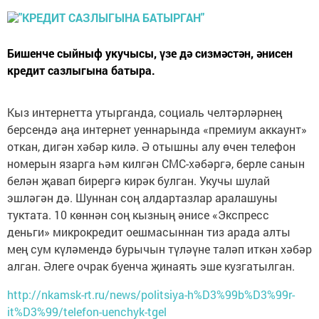
Бишенче сыйныф укучысы, үзе дә сизмәстән, әнисен
кредит сазлыгына батыра.
Кыз интернетта утырганда, социаль челтәрләрнең
берсендә аңа интернет уеннарында «премиум аккаунт»
откан, дигән хәбәр килә. Ә отышны алу өчен телефон
номерын язарга һәм килгән СМС-хәбәргә, берле санын
белән җавап бирергә кирәк булган. Укучы шулай
эшләгән дә. Шуннан соң алдартазлар аралашуны
туктата. 10 көннән соң кызның әнисе «Экспресс
деньги» микрокредит оешмасыннан тиз арада алты
мең сум күләмендә бурычын түләүне таләп иткән хәбәр
алган. Әлеге очрак буенча җинаять эше кузгатылган.
http://nkamsk-rt.ru/news/politsiya-h%D3%99b%D3%99r-
it%D3%99/telefon-uenchyk-tgel