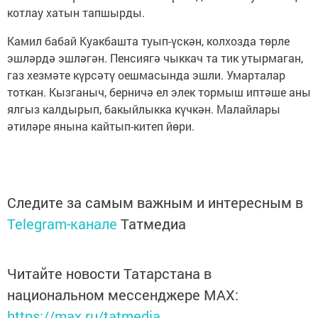
котлау хатын тапшырды.
Камил бабай Куакбашта туып-үскән, колхозда төрле
эшләрдә эшләгән. Пенсиягә чыккач та тик утырмаган,
газ хезмәте күрсәтү оешмасында эшли. Умарталар
тоткан. Кызганыч, берничә ел элек тормыш иптәше аны
ялгыз калдырып, бакыйлыкка күчкән. Малайлары
әтиләре янына кайтып-китеп йөри.
Следите за самым важным и интересным в
Telegram-канале
Татмедиа
Читайте новости Татарстана в
национальном мессенджере MАХ:
https://max.ru/tatmedia