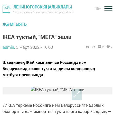
ЛЕНИНОГОРСК ЯҢАЛЫКЛАРЫ
16+
"Заман сулышы" газетасы - Лениногорск районы
ҖӘМГЫЯТЬ
IKEA туктый, "МЕГА" эшли
admin,
3 март 2022 - 16:00
776
0
0
Швециянең IKEA компаниясе Россиядә һәм
Белоруссиядә эшне туктата, диелә концернның
матбугат релизында.
«ИКЕА төркеме Россиягә һәм Белоруссиягә барлык
экспортны һәм импортны туктатырга карар кылды», —