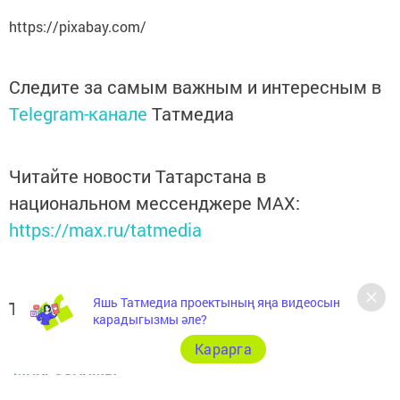
https://pixabay.com/
Следите за самым важным и интересным в
Telegram-канале
Татмедиа
Читайте новости Татарстана в
национальном мессенджере MАХ:
https://max.ru/tatmedia
Яшь Татмедиа проектының яңа видеосын
Теги:
карадыгызмы әле?
КРЕДИТ
Карарга
МИКРОЗАЙМЫ