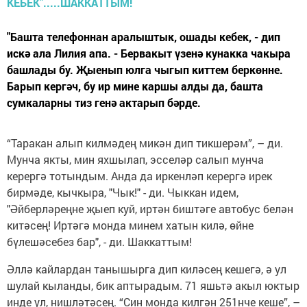
"Башта телефоннан аралыштык, ошады кебек, - дип
искә ала Лилия апа. - Бервакыт үзенә кунакка чакыра
башлады бу. Җыенып юлга чыгып киттем беркөнне.
Барып кергәч, бу ир мине каршы алды да, башта
сумкаларны тиз генә актарып бәрде.
“Таракан алып килмәдең микән дип тикшерәм”, – ди.
Мунча якты, мин яхшылап, эсселәр салып мунча
керергә тотындым. Анда да иркенләп керергә ирек
бирмәде, кычкыра, "Чык!" - ди. Чыккан идем,
"Әйберләреңне җыеп куй, иртән биштәге автобус белән
китәсең! Иртәгә монда минем хатын килә, өйне
бүлешәсебез бар", - ди. Шаккаттым!
Әллә кайлардан танышырга дип киләсең кешегә, ә ул
шулай кыланды, бик аптырадым. 71 яшьтә акыл юктыр
инде ул, нишләтәсең. “Син монда килгән 251нче кеше”, –