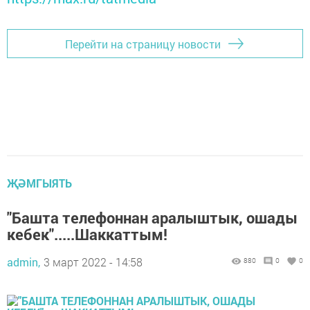
Перейти на страницу новости
ҖӘМГЫЯТЬ
"Башта телефоннан аралыштык, ошады
кебек".....Шаккаттым!
admin,
3 март 2022 - 14:58
880
0
0