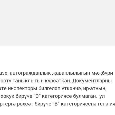
газе, автогражданлык җаваплылыгын мәҗбүри
өртү таныклыгын күрсәткән. Документларны
әте инспекторы билгеләп үткәнчә, ир-атның
окук бирүче “С” категориясе булмаган, ул
тергә рөхсәт бирүче “В” категориясенә генә и