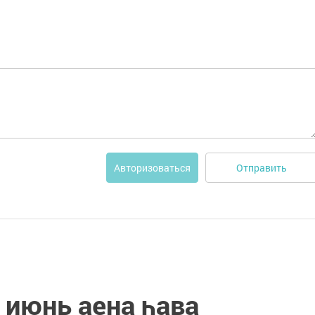
Отправить
Авторизоваться
 июнь аена һава