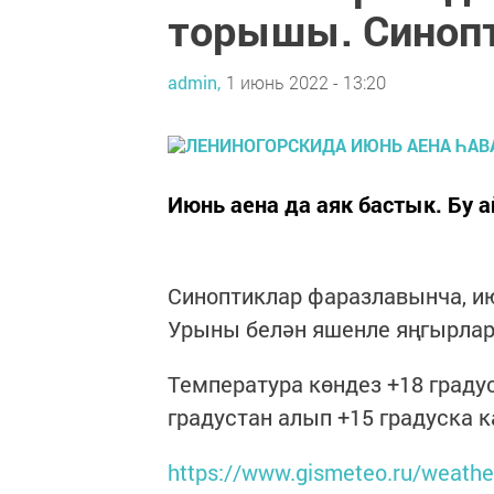
торышы. Синоп
admin,
1 июнь 2022 - 13:20
Июнь аена да аяк бастык. Бу 
Синоптиклар фаразлавынча, ию
Урыны белән яшенле яңгырлар
Температура көндез +18 граду
градустан алып +15 градуска 
https://www.gismeteo.ru/weathe