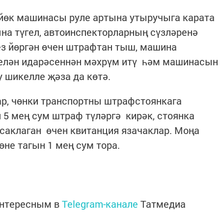
 йөк машинасы руле артына утыручыга карата
ына түгел, автоинспекторларның сүзләренә
ез йөргән өчен штрафтан тыш, машина
белән идарәсеннән мәхрүм итү һәм машинасы
 шикелле җәза да көтә.
р, чөнки транспортны штрафстоянкага
 5 мең сум штраф түләргә кирәк, стоянка
саклаган өчен квитанция язачаклар. Моңа
не тагын 1 мең сум тора.
интересным в
Telegram-канале
Татмедиа