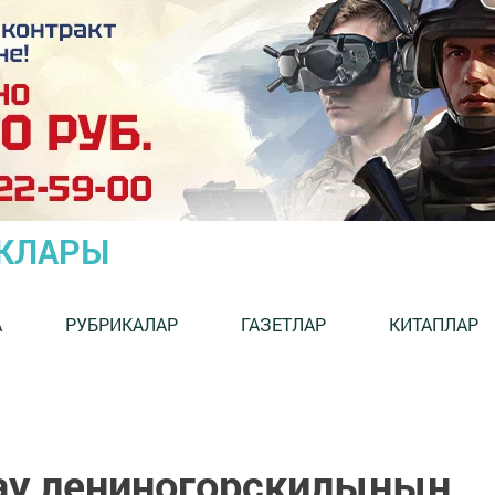
ЫКЛАРЫ
А
РУБРИКАЛАР
ГАЗЕТЛАР
КИТАПЛАР
ау лениногорскилының