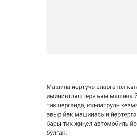
Машина йөртүче аларга юл кә
иминиятләштерү һәм машина й
тикшергәндә, юл-патруль хезм
авыр йөк машинасын йөртергә х
бары тик җиңел автомобиль йөр
булган.