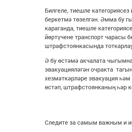
Билгеле, тиешле категориясез
беркетмә төзелгән. Әмма бу г
караганда, тиешле категорияс
йөртүчене транспорт чарасы 
штрафстоянкасында тоткарлау
Ә бу өстәмә акчалата чыгымна
эвакуацияләгән очракта тагын
хезмәткәрләре эвакуация һәм 
өстәп, штрафстоянканың һәр кө
Следите за самым важным и 