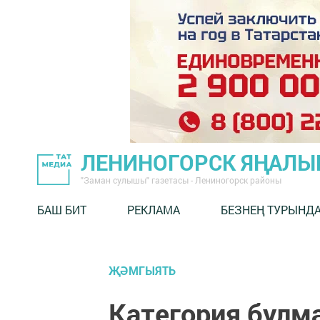
ЛЕНИНОГОРСК ЯҢАЛ
"Заман сулышы" газетасы - Лениногорск районы
БАШ БИТ
РЕКЛАМА
БЕЗНЕҢ ТУРЫНД
ҖӘМГЫЯТЬ
Категория булм