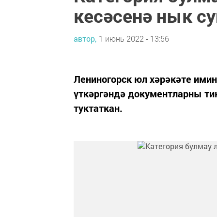
кесәсенә нык су
автор,
1 июнь 2022 - 13:56
Лениногорск юл хәрәкәте ими
үткәргәндә документларны т
туктаткан.