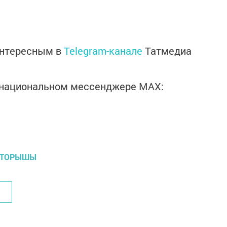
интересным в
Telegram-канале
Татмедиа
в национальном мессенджере MАХ:
А ТОРЫШЫ