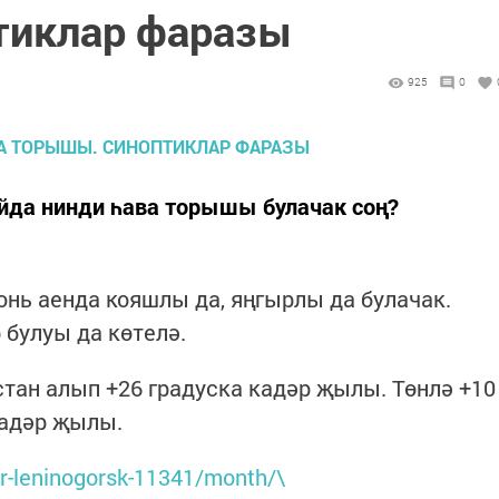
тиклар фаразы
925
0
айда нинди һава торышы булачак соң?
нь аенда кояшлы да, яңгырлы да булачак.
 булуы да көтелә.
стан алып +26 градуска кадәр җылы. Төнлә +10
кадәр җылы.
r-leninogorsk-11341/month/\