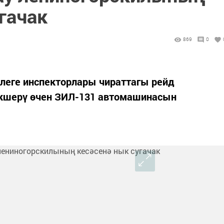
гачак
869
0
нлеге инспекторлары чираттагы рейд
икшерү өчен ЗИЛ-131 автомашинасын