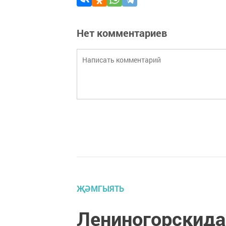
Нет комментариев
ҖӘМГЫЯТЬ
Лениногорскида