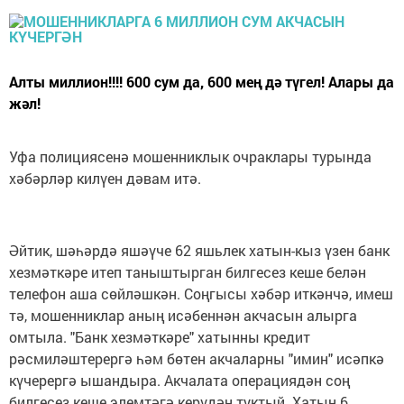
Алты миллион!!!! 600 сум да, 600 мең дә түгел! Алары да
жәл!
Уфа полициясенә мошенниклык очраклары турында
хәбәрләр килүен дәвам итә.
Әйтик, шәһәрдә яшәүче 62 яшьлек хатын-кыз үзен банк
хезмәткәре итеп таныштырган билгесез кеше белән
телефон аша сөйләшкән. Соңгысы хәбәр иткәнчә, имеш
тә, мошенниклар аның исәбеннән акчасын алырга
омтыла. "Банк хезмәткәре" хатынны кредит
рәсмиләштерергә һәм бөтен акчаларны "имин" исәпкә
күчерергә ышандыра. Акчалата операциядән соң
билгесез кеше элемтәгә керүдән туктый. Хатын 6