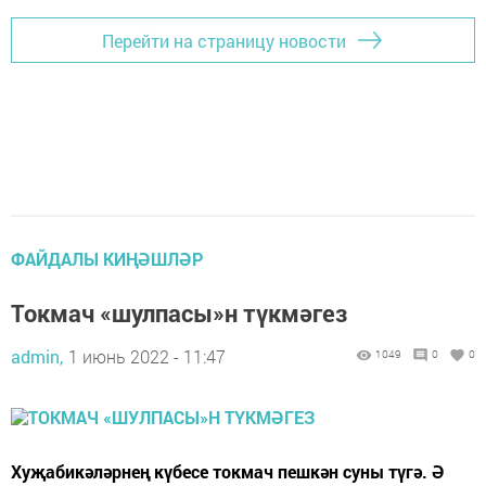
Перейти на страницу новости
ФАЙДАЛЫ КИҢӘШЛӘР
Токмач «шулпасы»н түкмәгез
admin,
1 июнь 2022 - 11:47
1049
0
0
Хуҗабикәләрнең күбесе токмач пешкән суны түгә. Ә