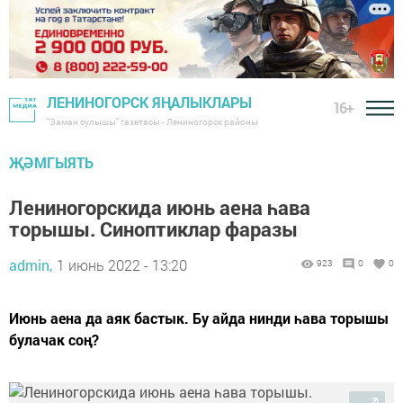
ЛЕНИНОГОРСК ЯҢАЛЫКЛАРЫ
16+
"Заман сулышы" газетасы - Лениногорск районы
ҖӘМГЫЯТЬ
Лениногорскида июнь аена һава
торышы. Синоптиклар фаразы
admin,
1 июнь 2022 - 13:20
923
0
0
Июнь аена да аяк бастык. Бу айда нинди һава торышы
булачак соң?