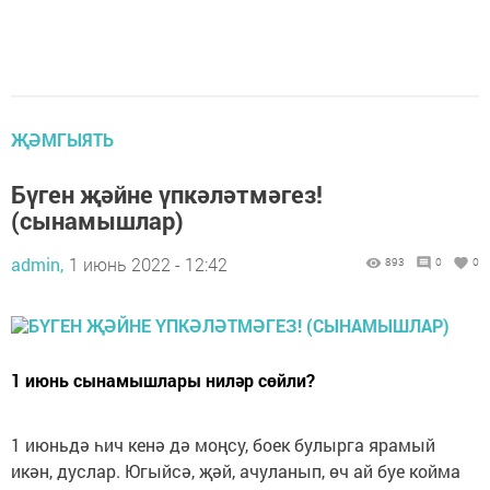
ҖӘМГЫЯТЬ
Бүген җәйне үпкәләтмәгез!
(сынамышлар)
admin,
1 июнь 2022 - 12:42
893
0
0
1 июнь сынамышлары ниләр сөйли?
1 июньдә һич кенә дә моңсу, боек булырга ярамый
икән, дуслар. Югыйсә, җәй, ачуланып, өч ай буе койма