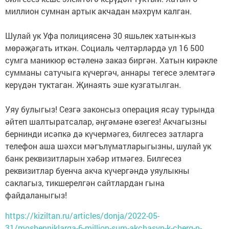
миллион сумнан артык акчадан мәхрүм калган.
Шулай ук Уфа полициясенә 30 яшьлек хатын-кыз
мөрәҗәгать иткән. Социаль челтәрләрдә ул 16 500
сумга маникюр өстәленә заказ биргән. Хатын кирәкле
сумманы сатучыга күчергәч, аннары тегесе элемтәгә
керүдән туктаган. Җинаять эше кузгатылган.
Уяу булыгыз! Сезгә законсыз операция ясау турында
әйтеп шалтыратсалар, әңгәмәне өзегез! Акчагызны
бернинди исәпкә дә күчермәгез, билгесез затларга
телефон аша шәхси мәгълүматларыгызны, шулай ук
банк реквизитларын хәбәр итмәгез. Билгесез
реквизитлар буенча акча күчергәндә уяулыкны
саклагыз, тикшерелгән сайтлардан гына
файдаланыгыз!
https://kiziltan.ru/articles/donja/2022-05-
31/moshenniklarga-6-million-sum-akchasyn-k-cherg-n-