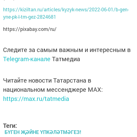
https://kiziltan.ru/articles/kyzyk-news/2022-06-01/b-gen-
yne-pk-l-tm-gez-2824681
https://pixabay.com/ru/
Следите за самым важным и интересным в
Telegram-канале
Татмедиа
Читайте новости Татарстана в
национальном мессенджере MАХ:
https://max.ru/tatmedia
Теги:
БҮГЕН ҖӘЙНЕ ҮПКӘЛӘТМӘГЕЗ!