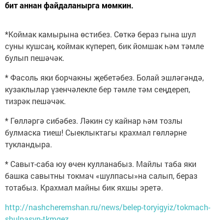
бит аннан файдаланырга мөмкин.
*Коймак камырына өстибез. Сөткә бераз гына шул
суны кушсаң, коймак күпереп, бик йомшак һәм тәмле
булып пешәчәк.
* Фасоль яки борчакны җебетәбез. Болай эшләгәндә,
кузаклылар үзенчәлекле бер тәмле тәм сеңдереп,
тизрәк пешәчәк.
* Гөлләргә сибәбез. Ләкин су кайнар һәм тозлы
булмаска тиеш! Сыеклыктагы крахмал гөлләрне
тукландыра.
* Савыт-саба юу өчен кулланабыз. Майлы таба яки
башка савытны токмач «шулпасы»на салып, бераз
тотабыз. Крахмал майны бик яхшы эретә.
http://nashcheremshan.ru/news/belep-toryigyiz/tokmach-
shulpasyn-tkmgez