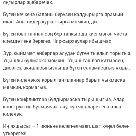
яңгырлар җибәрәчәк.
Бүген кечкенә баланы берүзен калдырырга ярамый
икән. Аны нидер куркытырга мөмкин, ди.
Бүген юылганнан соң бер тапкыр да киелмәгән чиста
киемдә генә йөрегез. Чир-сырхаулар ябышмас.
Зур, кыйммәт әйберләр алудан бүген тыелып торыгыз.
Уңышлы булмаска мөмкин. Уңыш ташлап китмәсен,
дисәгез, акчаларыгызны да бүген санамасагыз яхшы.
Бүген киләчәккә корылган планнар барып чыкмаска
мөмкин, кормагыз.
Бүген конфликтлар булдырмаска тырышыгыз. Алар
конструктив булмаячак, ачу, күз яшьләре генә алып
киләчәк.
Иң яхшысы — 1 июньне көлеп-елмаеп, шат күңел белән
үткәрегез!