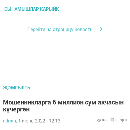
СЫНАМЫШЛАР КАРЫЙК
Перейти на страницу новости
ҖӘМГЫЯТЬ
Мошенникларга 6 миллион сум акчасын
күчергән
admin,
1 июнь 2022 - 12:13
829
0
0