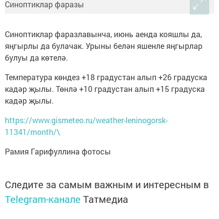
Синоптиклар фаразлавынча, июнь аенда кояшлы да,
яңгырлы да булачак. Урыны белән яшенле яңгырлар
булуы да көтелә.
Температура көндез +18 градустан алып +26 градуска
кадәр җылы. Төнлә +10 градустан алып +15 градуска
кадәр җылы.
https://www.gismeteo.ru/weather-leninogorsk-
11341/month/\
Рамия Гарифуллина фотосы
Следите за самым важным и интересным в
Telegram-канале
Татмедиа