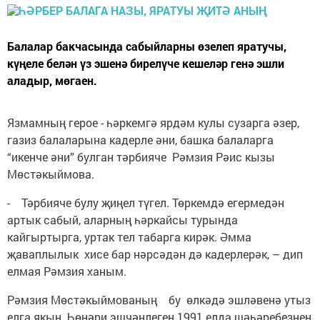
Балалар бакчасында сабыйларны өзелеп яратучы,
күңеле белән үз эшенә бирелүче кешеләр генә эшли
аладыр, мөгаен.
Язмамның герое - һәркемгә ярдәм кулы сузарга әзер,
газиз балаларына кадерле әни, башка балаларга
“икенче әни” булган тәрбияче Рәмзия Рәис кызы
Мөстәкыймова.
- Тәрбияче булу җиңел түгел. Төркемдә егермедән
артык сабый, аларның һәркайсы турында
кайгыртырга, уртак тел табарга кирәк. Әмма
җаваплылык хисе бар нәрсәдән дә кадерлерәк, – дип
елмая Рәмзия ханым.
Рәмзия Мөстәкыймованың бу өлкәдә эшләвенә утыз
елга якын. Һөнәри эшчәнлеген 1991 елда шәһәребезнең