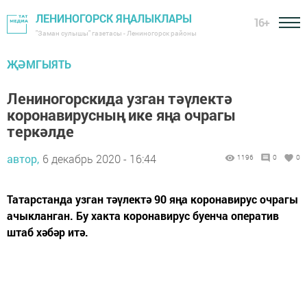
ЛЕНИНОГОРСК ЯҢАЛЫКЛАРЫ
16+
"Заман сулышы" газетасы - Лениногорск районы
ҖӘМГЫЯТЬ
Лениногорскида узган тәүлектә
коронавирусның ике яңа очрагы
теркәлде
автор,
6 декабрь 2020 - 16:44
1196
0
0
Татарстанда узган тәүлектә 90 яңа коронавирус очрагы
ачыкланган. Бу хакта коронавирус буенча оператив
штаб хәбәр итә.