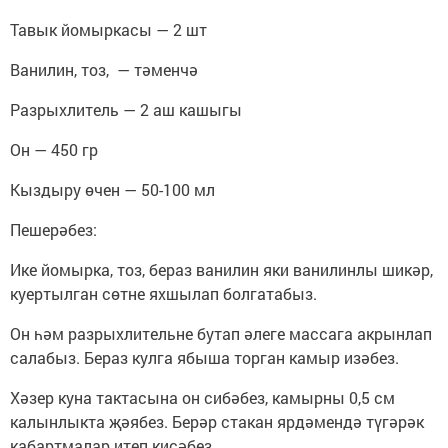
Тавык йомыркасы — 2 шт
Ванилин, тоз, — тәменчә
Разрыхлитель — 2 аш кашыгы
Он — 450 гр
Кыздыру өчен — 50-100 мл
Пешерәбез:
Ике йомырка, тоз, бераз ванилин яки ванилинлы шикәр,
куертылган сөтне яхшылап болгатабыз.
Он һәм разрыхлительне бутап әлеге массага акрынлап
салабыз. Бераз кулга ябыша торган камыр изәбез.
Хәзер куна тактасына он сибәбез, камырны 0,5 см
калынлыкта җәябез. Берәр стакан ярдәмендә түгәрәк
кабартмалар итеп кисәбез.