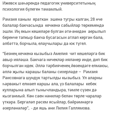
Ижевск шәһәрендә педагогик университетының
психология бүлеген тәмамлый.
Рәмзия ханым яраткан эшенә тугры калган, 28 нче
балалар бакчасында кечкенә сабыйлар төркемендә
эшли. Иң якын кешеләре булган әти-әнидән аерылып
беренче тапкыр бакча бусагасын атлап кергән бала,
әлбәттә, борчыла, елаучылары да юк түгел.
“Безнең кечкенә кызыбыз Амелия чит кешеләргә бик
авыр ияләшә. Бакчага ничекләр ияләнер инде, дип бик
борчылган идек. Әллә тәрбияченең йөзендәге елмаюы,
әллә җылы карашы баланы сихерләде – Рәмзия
Рәисовнага шундук тартылды кызыбыз. Ул аларны
һәрвакыт елмаеп каршы ала, үз балалары кебек
кулларына алып тынычландыра, тәмле сүзен дә
кызганмый. Көн саен нәниләр белән төрле чаралар
үткәрә. Бергәләп рәсем ясыйлар, бәйрәмнәргә
әзерләнәләр”, - ди яшь әни Лилия Галлямова.