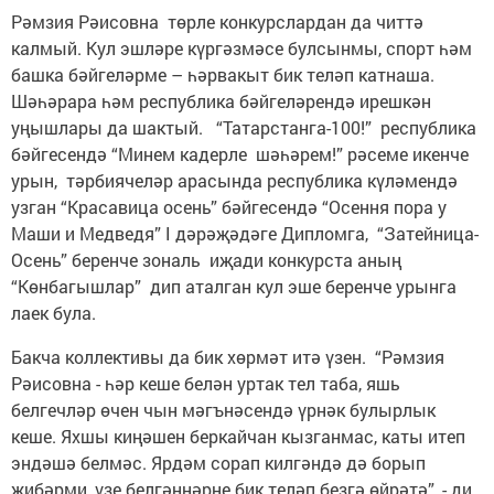
Рәмзия Рәисовна төрле конкурслардан да читтә
калмый. Кул эшләре күргәзмәсе булсынмы, спорт һәм
башка бәйгеләрме – һәрвакыт бик теләп катнаша.
Шәһәрара һәм республика бәйгеләрендә ирешкән
уңышлары да шактый. “Татарстанга-100!” республика
бәйгесендә “Минем кадерле шәһәрем!” рәсеме икенче
урын, тәрбиячеләр арасында республика күләмендә
узган “Красавица осень” бәйгесендә “Осення пора у
Маши и Медведя” I дәрәҗәдәге Дипломга, “Затейница-
Осень” беренче зональ иҗади конкурста аның
“Көнбагышлар” дип аталган кул эше беренче урынга
лаек була.
Бакча коллективы да бик хөрмәт итә үзен. “Рәмзия
Рәисовна - һәр кеше белән уртак тел таба, яшь
белгечләр өчен чын мәгънәсендә үрнәк булырлык
кеше. Яхшы киңәшен беркайчан кызганмас, каты итеп
эндәшә белмәс. Ярдәм сорап килгәндә дә борып
җибәрми, үзе белгәннәрне бик теләп безгә өйрәтә”, - ди