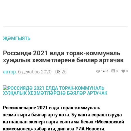
ҖӘМГЫЯТЬ
Россиядә 2021 елда торак-коммуналь
хуҗалык хезмәтләренә бәяләр артачак
автор,
6 декабрь 2020 - 08:25
1495
0
0
Россиялеләрне 2021 елда торак-коммуналь
хезмәтләргә бәяләр арту көтә. Бу хакта сораштыруда
катнашкан экспертларга сылтама белән «Московский
комсомолец» хәбәр итә, дип яза РИА Новости.