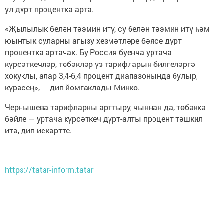
ул дүрт процентка арта.
«Җылылык белән тәэмин итү, су белән тәэмин итү һәм
юынтык суларны агызу хезмәтләре бәясе дүрт
процентка артачак. Бу Россия буенча уртача
күрсәткечләр, төбәкләр үз тарифларын билгеләргә
хокуклы, алар 3,4-6,4 процент диапазонында булыр,
күрәсең», — дип йомгаклады Минко.
Чернышева тарифларны арттыру, чыннан да, төбәккә
бәйле — уртача күрсәткеч дүрт-алты процент тәшкил
итә, дип искәртте.
https://tatar-inform.tatar