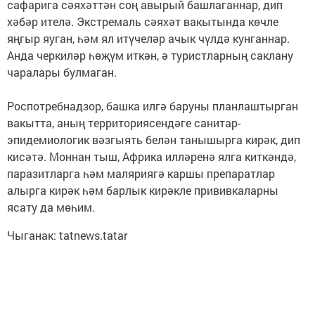
сафарига сәяхәттән соң авырый башлаганнар, дип
хәбәр ителә. Экстремаль сәяхәт вакытында көчле
яңгыр яуган, һәм ял итүчеләр ачык чүлдә кунганнар.
Анда черкиләр һөҗүм иткән, ә туристларның саклану
чаралары булмаган.
⠀
Роспотребнадзор, башка илгә баруны планлаштырган
вакытта, аның территориясендәге санитар-
эпидемиологик вәзгыять белән танышырга кирәк, дип
кисәтә. Моннан тыш, Африка илләренә ялга киткәндә,
паразитларга һәм маляриягә каршы препаратлар
алырга кирәк һәм барлык кирәкле прививкаларны
ясату да мөһим.
Чыганак: tatnews.tatar
⠀