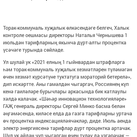
Торак-коммуналь хуҗалык өлкәсендәге белгеч, Халык
контроле оешмасы директоры Наталья Чернышева 1
июльдән тарифларның якынча дүрт-алты процентка
үсәчәге турында сөйләде.
Ул шулай ук «2021 елның 1 гыйнвардан штрафларга
һәм торак-коммуналь хуҗалык хезмәтләрен түләмәгән
өчен хезмәт күрсәтүне туктатуга мораторий бетерелә»,
дип искәртте. Аны гамәлдән чыгаргач, Россиянең күп
кенә гаиләләре бурычлары аркасында бик катлаулы
хәлдә калачак. «Шәһәр инновацион технологияләре»
ГАҖ генераль директоры Сергей Минко басма белән
әңгәмәсендә, киләсе елда да газга тарифларны уртача
өч процентка индексацияләячәкләр, диде. Июль аенда
электр энергиясенә тарифлар дүрт процентка артачак.
Шул ук айдан чүп чыгарган өчен түләү дә үзгәрәчәк —