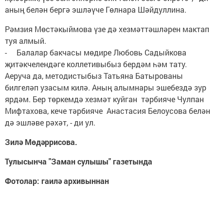
аның белән бергә эшләүче Гөлнара Шәйдуллина.
Рәмзия Мөстәкыймова үзе дә хезмәттәшләрен мактап
туя алмый.
- Балалар бакчасы мөдире Любовь Садыйкова
җитәкчелендәге коллетивыбыз бердәм һәм тату.
Аеруча да, методистыбыз Татьяна Батырованы
билгеләп узасым килә. Аның алымнары эшебездә зур
ярдәм. Бер төркемдә хезмәт куйган тәрбияче Чулпан
Мифтахова, кече тәрбияче Анастасия Белоусова белән
дә эшләве рәхәт, - ди ул.
Зилә Мөдәррисова.
Тулысынча "Заман сулышы" газетында
Фотолар: гаилә архивыннан