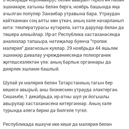
эшмәкәре, хатыны белән бергә, ноябрь башында яңа
ачылган популяр Занзибар утравына бара. Утраудан
кайтканнан соң алты көн үткәч, аның хәле начарланып
китә: температурасы күтәрелә, хәтта дарулар белән дә
төшерә алмыйлар. Ир-ат Республика хастаханәсендә
анализлар тапшыра, нәтиҗәләр буенча "тропик
малярия" диагнозын куялар. 29 ноябрьдә 44 яшьлек
эшмәкәр дәвалау учреждениесендә полиорганик
җитешсезлектән үлә: аның барлык органнары да
диярлек эшләми башлый.
⠀
Шулай ук малярия белән Татарстанның тагын бер
кешесе авырый, аны бизнесмен утрауда эләктергән.
Сишәмбе, 1 декабрьдә, ир-атны шул ук йогышлы
авырулар хастаханәсенә китергәннәр. Аның хәле
турында әлегә берни дә билгеле түгел.
⠀
Республикада яшәүче ике кеше дә малярия белән