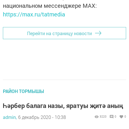
национальном мессенджере MАХ:
https://max.ru/tatmedia
Перейти на страницу новости
РАЙОН ТОРМЫШЫ
Һәрбер балага назы, яратуы җитә аның
admin,
6 декабрь 2020 - 10:38
3220
0
0