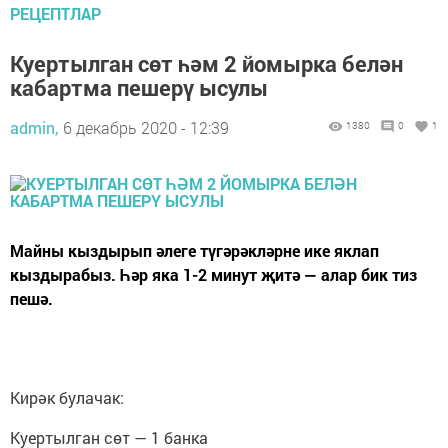
РЕЦЕПТЛАР
Куертылган сөт һәм 2 йомырка белән
кабартма пешерү ысулы
admin,
6 декабрь 2020 - 12:39
1380
0
1
Майны кыздырып әлеге түгәрәкләрне ике яклап
кыздырабыз. Һәр яка 1-2 минут җитә — алар бик тиз
пешә.
Кирәк булачак:
Куертылган сөт — 1 банка