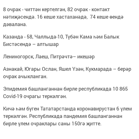
8 очрак - читтән кертелгән, 82 очрак - контакт
нәтиҗәсендә. 16 кеше хастаханәдә, 74 кеше өендә
дәвалана.
Казанда - 58, Чаллыда-10, Түбән Кама һәм Балык
Бистәсендә – алтышар
Лениногорск, Лаеш, Питрәчтә– икешәр
Азнакай, Югары Ослан, Яшел Үзән, Кукмарада – берәр
очрак ачыкланган.
Эпидемия башланганнан бирле республикада 10 865
Covid-19 очрагы теркәлгән.
Кичә һәм бүген Тататарстанда коронавирустан 6 үлем
теркәлгән. Республикада пандемия башланганнан
бирле үлем очраклары саны 150гә җитте.