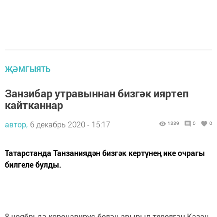
ҖӘМГЫЯТЬ
Занзибар утравыннан бизгәк ияртеп
кайтканнар
автор,
6 декабрь 2020 - 15:17
1339
0
0
Татарстанда Танзаниядән бизгәк кертүнең ике очрагы
билгеле булды.
⠀
8 ноябрьдә коронавирус белән авырып терелгән Казан