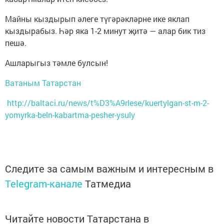
Майны кыздырып әлеге түгәрәкләрне ике яклап
кыздырабыз. Һәр яка 1-2 минут җитә — алар бик тиз
пешә.
Ашларыгыз тәмле булсын!
Ватаным Татарстан
http://baltaci.ru/news/t%D3%A9rlese/kuertylgan-st-m-2-
yomyrka-beln-kabartma-pesher-ysuly
Следите за самым важным и интересным в
Telegram-канале
Татмедиа
Читайте новости Татарстана в