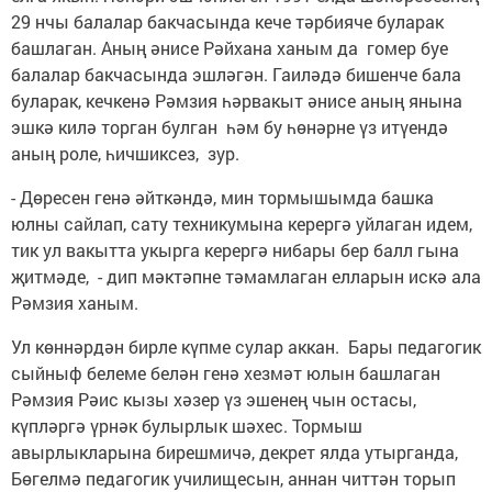
29 нчы балалар бакчасында кече тәрбияче буларак
башлаган. Аның әнисе Рәйхана ханым да гомер буе
балалар бакчасында эшләгән. Гаиләдә бишенче бала
буларак, кечкенә Рәмзия һәрвакыт әнисе аның янына
эшкә килә торган булган һәм бу һөнәрне үз итүендә
аның роле, һичшиксез, зур.
- Дөресен генә әйткәндә, мин тормышымда башка
юлны сайлап, сату техникумына керергә уйлаган идем,
тик ул вакытта укырга керергә нибары бер балл гына
җитмәде, - дип мәктәпне тәмамлаган елларын искә ала
Рәмзия ханым.
Ул көннәрдән бирле күпме сулар аккан. Бары педагогик
сыйныф белеме белән генә хезмәт юлын башлаган
Рәмзия Рәис кызы хәзер үз эшенең чын остасы,
күпләргә үрнәк булырлык шәхес. Тормыш
авырлыкларына бирешмичә, декрет ялда утырганда,
Бөгелмә педагогик училищесын, аннан читтән торып