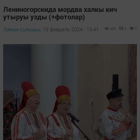
Лениногорскида мордва халкы кич
утыруы узды (+фотолар)
Заман сулышы,
19 февраль 2024 - 15:41
459
0
0