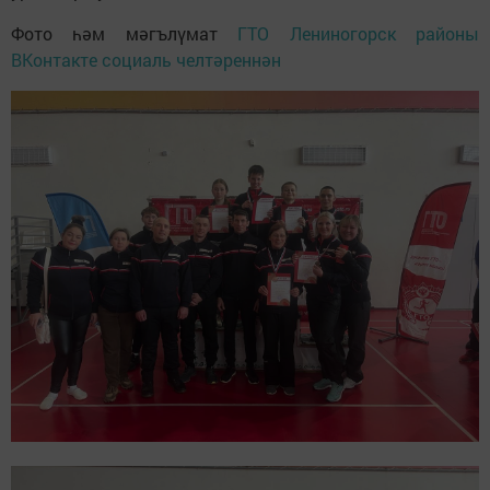
Фото һәм мәгълүмат
ГТО Лениногорск районы
ВКонтакте социаль челтәреннән