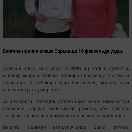
Бәйгенең финал өлеше Сарманда 16 февральдә узды.
Халкыбызның моң иясе, РСФСРның халык артисты,
мәшһүр җырчы Илһам Шакиров исемендәге «Илһам
чишмәсе» IV төбәкара җыр бәйгесенең финалы һәм
гала-концерты үткәрелде.
Аны гамәлгә Бөтендөнья татар конгрессы иҗтимагый
оешмасы, Сарман муниципаль районы, «Ак калфак»
татар хатын-кызлары иҗтимагый оешмасы куйдылар.
Быелгы бәйгедә катнашучылар саны арткан.