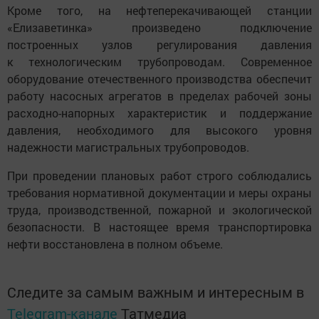
Кроме того, на нефтеперекачивающей станции
«Елизаветинка» произведено подключение
построенных узлов регулирования давления
к технологическим трубопроводам. Современное
оборудование отечественного производства обеспечит
работу насосных агрегатов в пределах рабочей зоны
расходно-напорных характеристик и поддержание
давления, необходимого для высокого уровня
надежности магистральных трубопроводов.
При проведении плановых работ строго соблюдались
требования нормативной документации и меры охраны
труда, производственной, пожарной и экологической
безопасности. В настоящее время транспортировка
нефти восстановлена в полном объеме.
Следите за самым важным и интересным в
Telegram-канале
Татмедиа