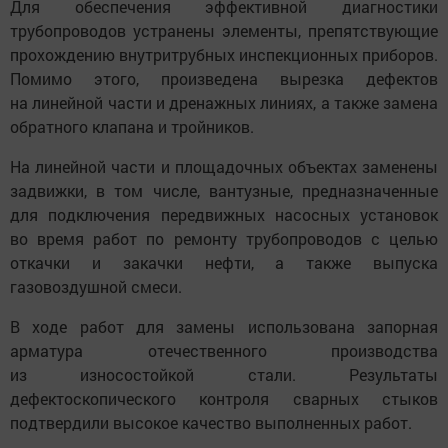
Для обеспечения эффективной диагностики
трубопроводов устранены элементы, препятствующие
прохождению внутритрубных инспекционных приборов.
Помимо этого, произведена вырезка дефектов
на линейной части и дренажных линиях, а также замена
обратного клапана и тройников.
На линейной части и площадочных объектах заменены
задвижки, в том числе, вантузные, предназначенные
для подключения передвижных насосных установок
во время работ по ремонту трубопроводов с целью
откачки и закачки нефти, а также выпуска
газовоздушной смеси.
В ходе работ для замены использована запорная
арматура отечественного производства
из износостойкой стали. Результаты
дефектоскопического контроля сварных стыков
подтвердили высокое качество выполненных работ.