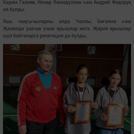
Кәрим Галиев, Илнар Хәмидуллин һәм Андрей Федорук
ия булды.
Яшь чаңгычыларны алда Чаллы, Бөгелмә һәм
Җәлилдә узачак үчмә ярышлар көтә. Җирле ярышлар
шул бәйгеләргә репетиция дә булды.