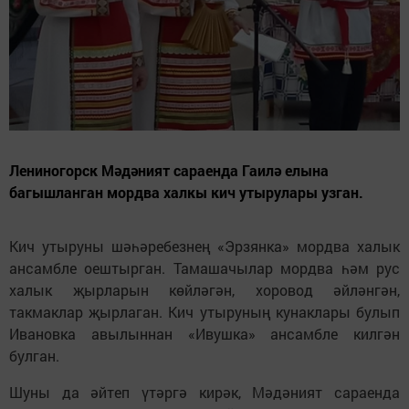
Лениногорск Мәдәният сараенда Гаилә елына
багышланган мордва халкы кич утырулары узган.
Кич утыруны шәһәребезнең «Эрзянка» мордва халык
ансамбле оештырган. Тамашачылар мордва һәм рус
халык җырларын көйләгән, хоровод әйләнгән,
такмаклар җырлаган. Кич утыруның кунаклары булып
Ивановка авылыннан «Ивушка» ансамбле килгән
булган.
Шуны да әйтеп үтәргә кирәк, Мәдәният сараенда