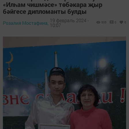
«Илһам чишмәсе» төбәкара җыр
бәйгесе дипломанты булды
19 февраль 2024 -
Розалия Мостафина,
535
0
0
10:07