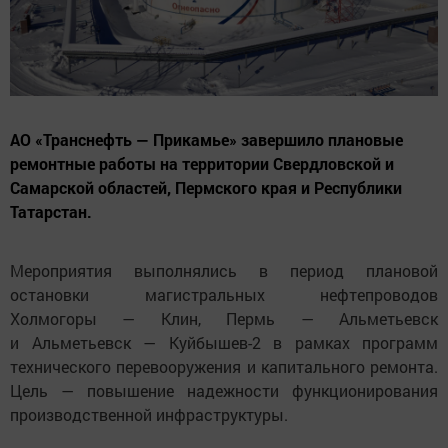
АО «Транснефть — Прикамье» завершило плановые
ремонтные работы на территории Свердловской и
Самарской областей, Пермского края и Республики
Татарстан.
Мероприятия выполнялись в период плановой
остановки магистральных нефтепроводов
Холмогоры — Клин, Пермь — Альметьевск
и Альметьевск — Куйбышев-2 в рамках программ
технического перевооружения и капитального ремонта.
Цель — повышение надежности функционирования
производственной инфраструктуры.