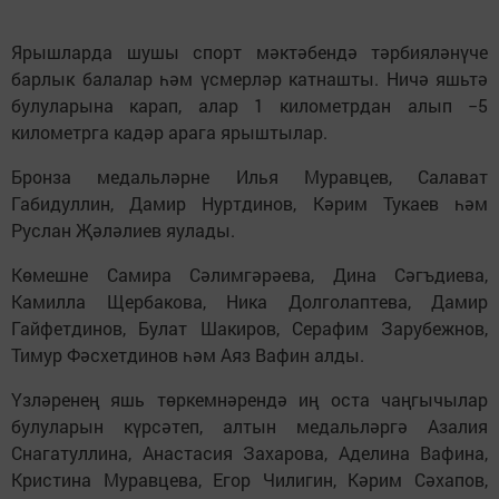
Ярышларда шушы спорт мәктәбендә тәрбияләнүче
барлык балалар һәм үсмерләр катнашты. Ничә яшьтә
булуларына карап, алар 1 километрдан алып −5
километрга кадәр арага ярыштылар.
Бронза медальләрне Илья Муравцев, Салават
Габидуллин, Дамир Нуртдинов, Кәрим Тукаев һәм
Руслан Җәләлиев яулады.
Көмешне Самира Сәлимгәрәева, Дина Сәгъдиева,
Камилла Щербакова, Ника Долголаптева, Дамир
Гайфетдинов, Булат Шакиров, Серафим Зарубежнов,
Тимур Фәсхетдинов һәм Аяз Вафин алды.
Үзләренең яшь төркемнәрендә иң оста чаңгычылар
булуларын күрсәтеп, алтын медальләргә Азалия
Снагатуллина, Анастасия Захарова, Аделина Вафина,
Кристина Муравцева, Егор Чилигин, Кәрим Сәхапов,