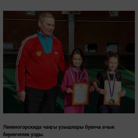
Лениногорскида чаңгы узышлары буенча ачык
беренчелек узды.