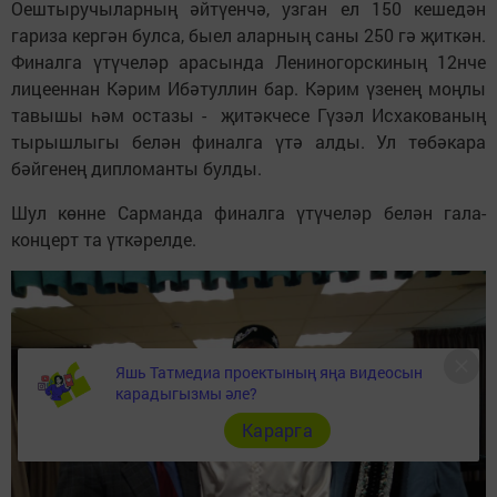
Оештыручыларның әйтүенчә, узган ел 150 кешедән
гариза кергән булса, быел аларның саны 250 гә җиткән.
Финалга үтүчеләр арасында Лениногорскиның 12нче
лицееннан Кәрим Ибәтуллин бар. Кәрим үзенең моңлы
тавышы һәм остазы - җитәкчесе Гүзәл Исхакованың
тырышлыгы белән финалга үтә алды. Ул төбәкара
бәйгенең дипломанты булды.
Шул көнне Сарманда финалга үтүчеләр белән гала-
концерт та үткәрелде.
Яшь Татмедиа проектының яңа видеосын
карадыгызмы әле?
Карарга