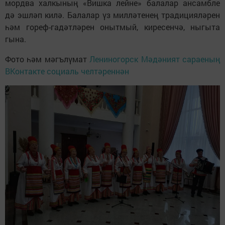
мордва халкының «Вишка лейне» балалар ансамбле
дә эшләп килә. Балалар үз милләтенең традицияләрен
һәм гореф-гадәтләрен онытмый, киресенчә, ныгыта
гына.
Фото һәм мәгълүмат
Лениногорск Мәдәният сараеның
ВКонтакте социаль челтәреннән