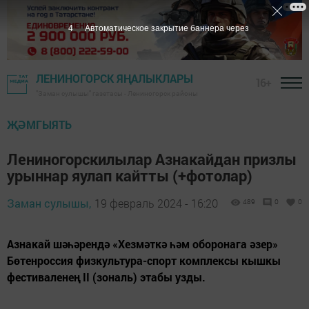
1
Автоматическое закрытие баннера через
ЛЕНИНОГОРСК ЯҢАЛЫКЛАРЫ
16+
"Заман сулышы" газетасы - Лениногорск районы
ҖӘМГЫЯТЬ
Лениногорскилылар Азнакайдан призлы
урыннар яулап кайтты (+фотолар)
Заман сулышы,
19 февраль 2024 - 16:20
489
0
0
Азнакай шәһәрендә «Хезмәткә һәм оборонага әзер»
Бөтенроссия физкультура-спорт комплексы кышкы
фестиваленең II (зональ) этабы узды.