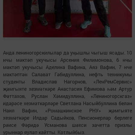
Анда лениногорскилылар да уңышлы чыгыш ясады. 10
нчы мәктәп укучысы Арсения Филимонова, 6 нчы
мәктәп укучысы Аделина Вафина, Аяз Вафин, 7 нче
мәктәптән Салават Габидуллина, нефть техникумы
студенты Владислав Нагорнов, «ЛенРемСервис»
җәмгыяте хезмәткәре Анастасия Ефимова һәм Артур
Фәттахов, Руслан Хәмидуллина, «Лениногорскгаз»
идарәсе хезмәткәрләре Светлана Насыйбуллина белән
Наил Вафин, «Ромашкинское РНУ» җәмгыяте
хезмәткәре Илдар Садыйков, Пенсионерлар берлеге
рәисе Фәридә Усманова шәхси зачетта призлы
урыннар яулап кайтты. Котлыйбыз.