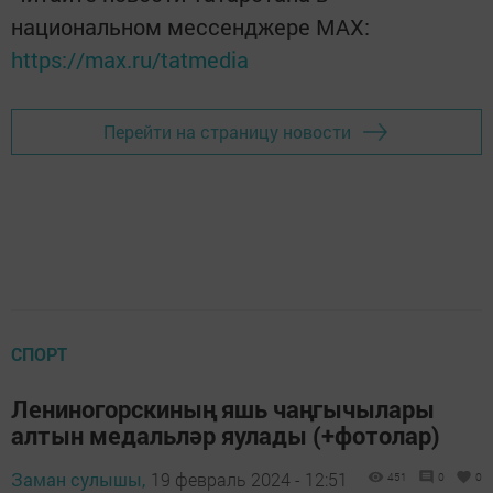
национальном мессенджере MАХ:
https://max.ru/tatmedia
Перейти на страницу новости
СПОРТ
Лениногорскиның яшь чаңгычылары
алтын медальләр яулады (+фотолар)
Заман сулышы,
19 февраль 2024 - 12:51
451
0
0