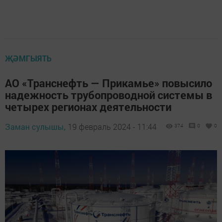
ҖӘМГЫЯТЬ
АО «Транснефть — Прикамье» повысило
надежность трубопроводной системы в
четырех регионах деятельности
Заман сулышы,
19 февраль 2024 - 11:44
374
0
0