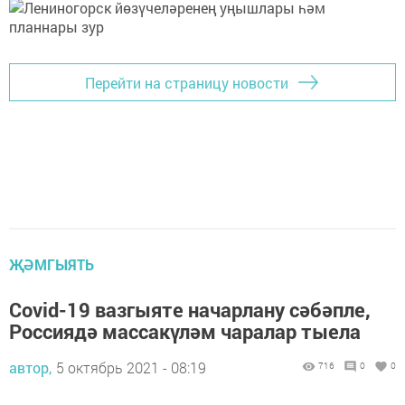
Перейти на страницу новости
ҖӘМГЫЯТЬ
Covid-19 вазгыяте начарлану сәбәпле,
Россиядә массакүләм чаралар тыела
автор,
5 октябрь 2021 - 08:19
716
0
0