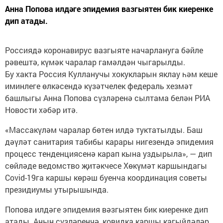
Анна Попова илдәге эпидемия вазгыятен бик киеренке
дип атады.
Россиядә коронавирус вазгыяте начарлануга бәйле
рәвештә, күмәк чаралар гамәлдән чыгарылды.
Бу хакта Россия Кулланучы хокукларын яклау һәм кеше
иминлеге өлкәсендә күзәтчелек федераль хезмәт
башлыгы Анна Попова сүзләренә сылтама белән РИА
Новости хәбәр итә.
«Массакүләм чаралар бөтен илдә туктатылды. Баш
дәүләт санитария табибы карары нигезендә эпидемия
процесс тенденциясенә карап кына уздырыла», — дип
сөйләде ведомство җитәкчесе Хөкүмәт каршындагы
Covid-19га каршы көрәш буенча координация советы
президиумы утырышында.
Попова илдәге эпидемия вәзгыятен бик киеренке дип
атады. Аның сүзләренчә, ковидка каршы кагыйдәләр