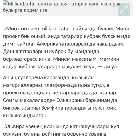
«Мин көн саен
milliard
.
tatar
.
сайтында булам.
Миңа
проект бик ошый, анда татарлар күбрәк булсын иде
дим, сайтка Америка татарларын да чакырдым.
Дөнья татарларын күбрәк бу мәйданда
берләштерәсе килә. Минем максатым
-
мөмкин
кадәр күбрәк татарларны җәлеп итү», — ди ул.
Аның
сүзләренә караганда, кызыклы
материалларны платформада гына түгел, ә
проектның социаль челтәрләрендә дә язалар.
Соңгы мәкаләләрдән Эльвираны барыннан да
бигрәк җырчы Земфира турындагы текст
бик
кызыксындырган.
Эльвира үзенең кланында катнашучылары күп
булуын, бу аны рейтингта беренче урынга