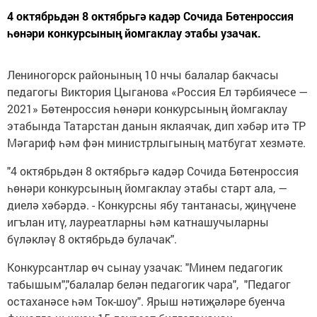
4 октябрьдән 8 октябрьгә кадәр Сочида Бөтенроссия
һөнәри конкурсының йомгаклау этабы узачак.
Лениногорск районының 10 нчы балалар бакчасы
педагогы Виктория Цыганова «Россия Ел тәрбиячесе —
2021» Бөтенроссия һөнәри конкурсының йомгаклау
этабында Татарстан данын яклаячак, дип хәбәр итә ТР
Мәгариф һәм фән министрлыгының матбугат хезмәте.
"4 октябрьдән 8 октябрьгә кадәр Сочида Бөтенроссия
һөнәри конкурсының йомгаклау этабы старт ала, —
диелә хәбәрдә. - Конкурсны ябу тантанасы, җиңүчене
игълан итү, лауреатларны һәм катнашучыларны
бүләкләү 8 октябрьдә булачак".
Конкурсантлар өч сынау узачак: "Минем педагогик
табышым","балалар белән педагогик чара", "Педагог
остаханәсе һәм Ток-шоу". Ярыш нәтиҗәләре буенча