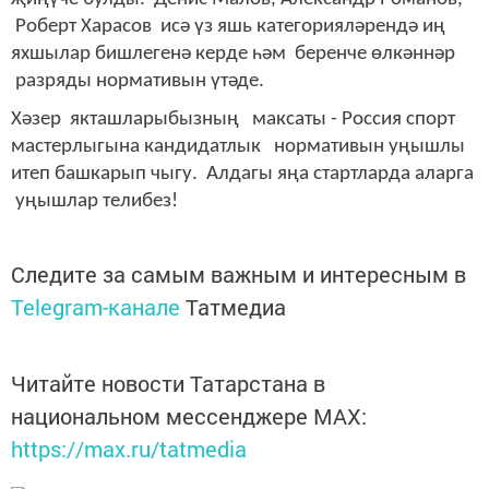
Роберт Харасов исә үз яшь категорияләрендә иң
яхшылар бишлегенә керде һәм беренче өлкәннәр
разряды нормативын үтәде.
Хәзер якташларыбызның максаты - Россия спорт
мастерлыгына кандидатлык нормативын уңышлы
итеп башкарып чыгу. Алдагы яңа стартларда аларга
уңышлар телибез!
Следите за самым важным и интересным в
Telegram-канале
Татмедиа
Читайте новости Татарстана в
национальном мессенджере MАХ:
https://max.ru/tatmedia