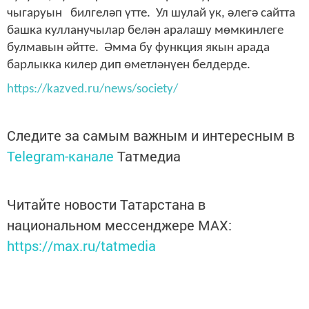
чыгаруын билгеләп үтте. Ул шулай ук, әлегә сайтта
башка кулланучылар белән аралашу мөмкинлеге
булмавын әйтте. Әмма бу функция якын арада
барлыкка килер дип өметләнүен белдерде.
https://kazved.ru/news/society/
Следите за самым важным и интересным в
Telegram-канале
Татмедиа
Читайте новости Татарстана в
национальном мессенджере MАХ:
https://max.ru/tatmedia