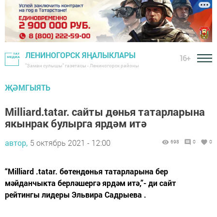
ЛЕНИНОГОРСК ЯҢАЛЫКЛАРЫ
16+
"Заман сулышы" газетасы - Лениногорск районы
ҖӘМГЫЯТЬ
Milliard.tatar. сайты дөнья татарларына
якынрак булырга ярдәм итә
автор,
5 октябрь 2021 - 12:00
698
0
0
“Milliard .tatar. бөтендөнья татарларына бер
мәйданчыкта берләшергә ярдәм итә,”- ди сайт
рейтингы лидеры Эльвира Садрыева .