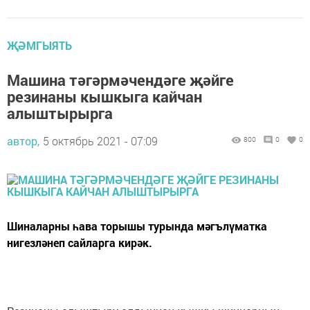
ҖӘМГЫЯТЬ
Машина тәгәрмәчендәге җәйге
резинаны кышкыга кайчан
алыштырырга
автор,
5 октябрь 2021 - 07:09
800
0
0
Шиналарны һава торышы турында мәгълүматка
нигезләнеп сайларга кирәк.