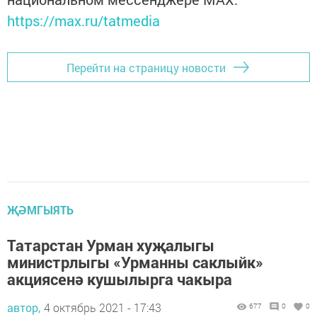
https://max.ru/tatmedia
Перейти на страницу новости
ҖӘМГЫЯТЬ
Татарстан Урман хуҗалыгы
министрлыгы «Урманны саклыйк»
акциясенә кушылырга чакыра
автор,
4 октябрь 2021 - 17:43
677
0
0