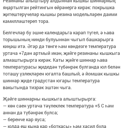
Резинаны алыштыру алдыннан кышкы шиннарның
яңартылган рейтингын өйрәнергә кирәк: покрышка
җитештерүчеләр кышкы резина модельләрен даими
камилләштереп тора.
Белгечләр бу эшне календарьга карап түгел, ә һава
торышының нинди булуыннан чыгып башкарырга
киңәш итә. Әгәр дә төнге һәм көндезге температура
уртача +7дән артмый икән, җәйге резинаны кышкыга
алмаштырырга кирәк. Каты җәйге шиннар һава
температурасы җидедән түбәнрәк булганда юл белән
тоташу үзлекләрен югалта башлый, ә йомшак кышкы
шиннар җиде градустан югары температура
вакытында тизрәк эштән чыга.
Җәйге шиннарны кышкыга алыштырырга:
— көн саен уртача тәүлеклек температура +5 С һәм
аннан да түбәнрәк булса;
— беренче кар яуса;
— юлда еш кына кар «боткасы» һәм хасил була