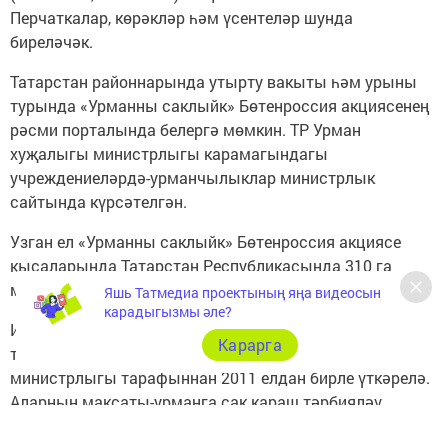
Перчаткалар, көрәкләр һәм үсентеләр шунда
биреләчәк.
Татарстан районнарында утырту вакыты һәм урыны
турында «Урманны саклыйк» Бөтенроссия акциясенең
рәсми порталында белергә мөмкин. ТР Урман
хуҗалыгы министрлыгы карамагындагы
учреждениеләрдә-урманчылыклар министрлык
сайтында күрсәтелгән.
Узган ел «Урманны саклыйк» Бөтенроссия акциясе
кысаларында Татарстан Республикасында 310 га
мәйданда 1,2 млн. данә агач утыртылды.
Яшь Татмедиа проектының яңа видеосын
карадыгызмы әле?
Исегезгә төшерәбез, агач утырту буенча республика
Карарга
табигатьне саклау акцияләре ТР Урман хуҗалыгы
министрлыгы тарафыннан 2011 елдан бирле үткәрелә.
Аларның максаты-урманга сак караш тәрбияләү,
җәмәгатьчелек игътибарын урман ресурсларын саклау