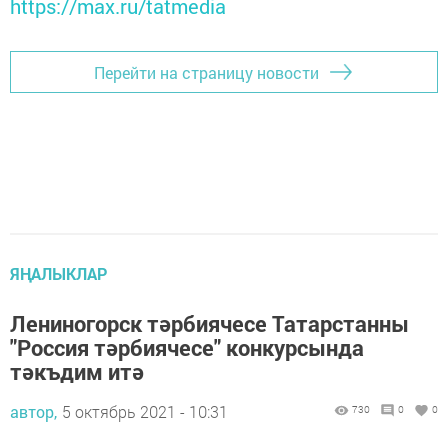
https://max.ru/tatmedia
Перейти на страницу новости
ЯҢАЛЫКЛАР
Лениногорск тәрбиячесе Татарстанны
"Россия тәрбиячесе" конкурсында
тәкъдим итә
автор,
5 октябрь 2021 - 10:31
730
0
0