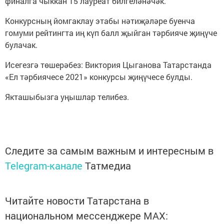
финалга чыккан 15 лауреат билгеләнәчәк.
Конкурсның йомгаклау этабы нәтиҗәләре буенча
гомуми рейтингта иң күп балл җыйган тәрбияче җиңүче
булачак.
Исегезгә төшерәбез: Виктория Цыганова Татарстанда
«Ел тәрбиячесе 2021» конкурсы җиңүчесе булды.
Якташыбызга уңышлар телибез.
Следите за самым важным и интересным в
Telegram-канале
Татмедиа
Читайте новости Татарстана в
национальном мессенджере MАХ: