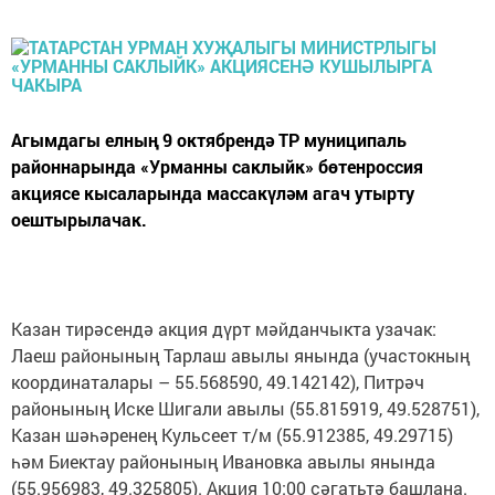
Агымдагы елның 9 октябрендә ТР муниципаль
районнарында «Урманны саклыйк» бөтенроссия
акциясе кысаларында массакүләм агач утырту
оештырылачак.
Казан тирәсендә акция дүрт мәйданчыкта узачак:
Лаеш районының Тарлаш авылы янында (участокның
координаталары – 55.568590, 49.142142), Питрәч
районының Иске Шигали авылы (55.815919, 49.528751),
Казан шәһәренең Кульсеет т/м (55.912385, 49.29715)
һәм Биектау районының Ивановка авылы янында
(55.956983, 49.325805). Акция 10:00 сәгатьтә башлана.