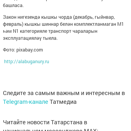
башласа.
Закон нигезендә кышкы чорда (декабрь, гыйнвар,
февраль) кышкы шиннар белән комплектланмаган M1
һәм N1 категорияле транспорт чараларын
эксплуатацияләү тыела.
Фото: pixabay.com
http://alabuganury.ru
Следите за самым важным и интересным в
Telegram-канале
Татмедиа
Читайте новости Татарстана в
национальном мессенджере MАХ: