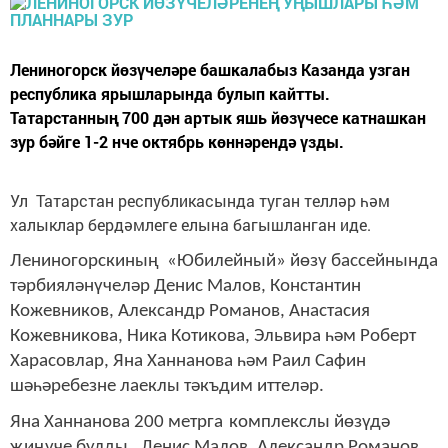
Лениногорск йөзүчеләре башкалабыз Казанда узган
республика ярышларында булып кайтты.
Татарстанның 700 дән артык яшь йөзүчесе катнашкан
зур бәйге 1-2 нче октябрь көннәрендә үзды.
Ул Татарстан республикасында туган телләр һәм
халыклар бердәмлеге елына багышланган иде.
Лениногорскиның «Юбилейный» йөзү бассейнында
тәрбияләнүчеләр Денис Малов, Константин
Кожевников, Александр Романов, Анастасия
Кожевникова, Ника Котикова, Эльвира һәм Роберт
Харасовлар, Яна Ханнанова һәм Раил Сафин
шәһәребезне лаеклы тәкъдим иттеләр.
Яна Ханнанова 200 м
етрга
комплекслы йөзүдә
җиңүче булды.
Денис Малов, Александр Романов,