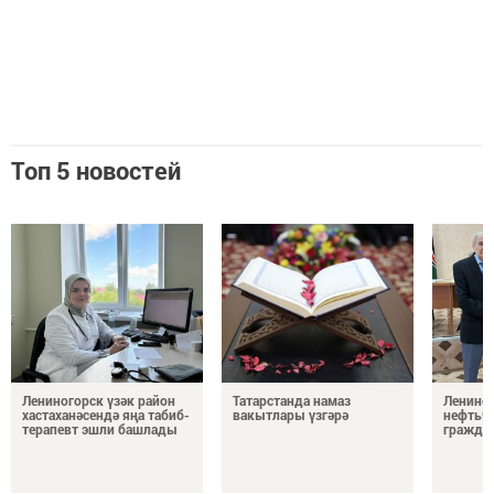
Топ 5 новостей
Лениногорск үзәк район
Татарстанда намаз
Лениног
хастаханәсендә яңа табиб-
вакытлары үзгәрә
нефтьч
терапевт эшли башлады
граждан