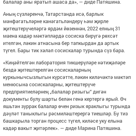
балалар аны яратып ашаса да», — диде Патяшина.
Аның сүзләренчә, Татарстанда исә, барлык
мәнфәгатьләрне канәгатьләндерү һәм җирле
җитештерүчеләргә ярдәм йөзеннән, 2022 елның 31
маена кадәр мәктәпләрдә сосиска бирүгә рөхсәт
ителгән, ләкин атнасына бер тапкырдан да артык
түгел. Бары тик хәләл сосискалар турында сүз бара.
«Киңәйтелгән лаборатория тикшерүләре нәтиҗәләре
бездә җитештерелгән сосискаларның
куркынычсызлыгын күрсәтте, ләкин киләчәктә мәктәп
менюсына сосискаларны, җитештерүче
предприятиеләрнең „балалар ризыгы“ дигән
документы булу шарты белән генә кертергә ярый. Өч
яшьтән зуррак балалар өчен ризык яраклыгы турында
дәүләт таныклыгы рәсмиләштерергә тиешләр. Бу тиз
башкарыла торган процесс түгел, киләсе уку елына
кадәр вакыт җитәрлек». — диде Марина Патяшина.