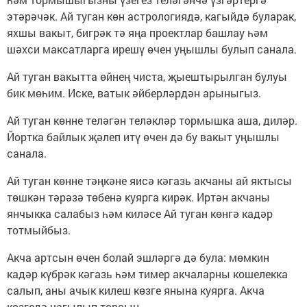
этәрәчәк. Ай туган көн астрологиядә, кагыйдә буларак,
яхшы вакыт, бигрәк тә яңа проектлар башлау һәм
шәхси максатларга ирешү өчен уңышлы булып санала.
Ай туган вакытта өйнең чиста, җыештырылган булуы
бик мөһим. Иске, ватык әйберләрдән арыныгыз.
Ай туган көнне теләгән теләкләр тормышка аша, диләр.
Йортка байлык җәлеп итү өчен дә бу вакыт уңышлы
санала.
Ай туган көнне тәңкәне яисә кәгазь акчаны ай яктысы
төшкән тәрәзә төбенә куярга кирәк. Иртән акчаны
янчыкка салабыз һәм киләсе Ай туган көнгә кадәр
тотмыйбыз.
Акча артсын өчен болай эшләргә дә була: мөмкин
кадәр күбрәк кәгазь һәм тимер акчаларны кошелекка
салып, аны ачык килеш көзге янына куярга. Акча
көзгедә чагылып торсын.