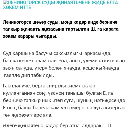
Лениногорск шәһәр суды, моңа кадәр инде берничә
тапкыр җинаять җәзасына тартылган Ш. га карата
хөкем карары чыгарды.
Суд каршына басучы саксызлыгы аркасында,
башка кеше сәламәтлегенә, аның үлеменә китергән
зыян салуда, үтерү белән янауда, кеше кыйнауда
гаепле дип табылды.
Гаепләнүче, бергә спиртлы эчемлекләр
кулланганнан соң, үзенең танышы булган Е. га
берничә тапкыр нык итеп суга, шуның нәтиҗәсендә
Е.ның башы бәрелә һәм ул гомере өзелүгә китергән
тән җәрәхәтләре ала.
Әлеге җинаятенә кадәр бер атна алдарак, Ш.