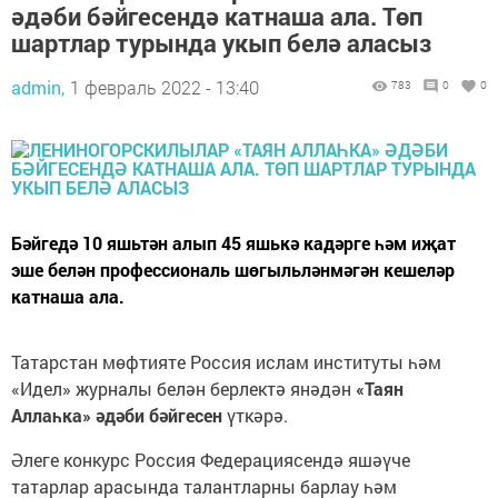
әдәби бәйгесендә катнаша ала. Төп
шартлар турында укып белә аласыз
admin,
1 февраль 2022 - 13:40
783
0
0
Бәйгедә 10 яшьтән алып 45 яшькә кадәрге һәм иҗат
эше белән профессиональ шөгыльләнмәгән кешеләр
катнаша ала.
Татарстан мөфтияте Россия ислам институты һәм
«Идел» журналы белән берлектә янәдән
«Таян
Аллаһка» әдәби бәйгесен
үткәрә.
Әлеге конкурс Россия Федерациясендә яшәүче
татарлар арасында талантларны барлау һәм