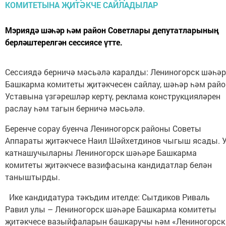
Мэриядә шәһәр һәм район Советлары депутатларының
берләштерелгән сессиясе үтте.
Сессиядә б
ерничә мәсьәлә каралды: Лениногорск шәһәр
Башкарма комитеты җитәкчесен сайлау, шәһәр һәм райо
Уставына үзгәрешләр кертү, реклама конструкцияләрен
раслау һәм тагын берничә мәсьәлә.
Б
еренче сорау буенча Лениногорск районы Советы
Аппараты җитәкчесе Наил Шәйхетдинов чыгыш ясады. 
катнашучыларны Лениногорск шәһәре Башкарма
комитеты җитәкчесе вазифасына кандидатлар белән
таныштырды.
Ике кандидатура тәкъдим ителде
: Сытдиков Риваль
Равил улы – Лениногорск шәһәре Башкарма комитеты
җитәкчесе вазыйфаларын башкаручы һәм «Лениногорск