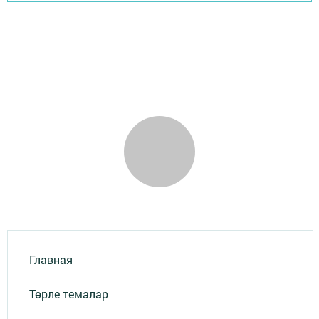
Главная
Төрле темалар