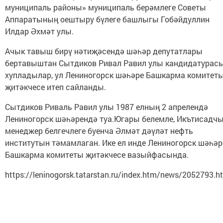
муниципаль районы»
муниципаль берәмлеге Советы
Аппаратының о
ештыру бүлеге башлыгы Гобәйдуллин
Илдар Әхмәт улы.
Ачык тавыш бирү нәтиҗәсендә шәһәр депутатлары
бертавыштан Сытдиков Ривал Равил улы кандидатурас
хупладылар, ул Лениногорск шәһәре Башкарма комитет
җитәкчесе итеп сайланды.
Сытдиков Риваль Равил улы 1987 елның 2 апрелендә
Лениногорск шәһәрендә туа.Югары белемле, Икътисадчы
менеджер белгечлеге буенча Әлмәт дәүләт нефть
институтын тәмамлаган. Ике ел инде Лениногорск шәһәр
Башкарма комитеты җитәкчесе вазыйфасында
.
https://leninogorsk.tatarstan.ru/index.htm/news/2052793.h