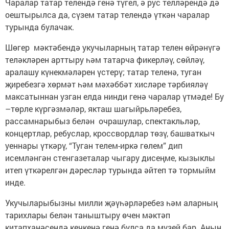
Чаралар татар телендә генә түгел, ә рус телләрендә дә
оештырылса да, сүзем татар телендә үткән чаралар
турында булачак.
Шөгер мәктәбендә укучыларның татар телен өйрәнүгә
теләкләрен арттыру һәм татарча фикерләү, сөйләү,
аралашу күнекмәләрен үстерү; татар теленә, туган
җиребезгә хөрмәт һәм мәхәббәт хисләре тәрбияләү
максатыннан узган елда нинди генә чаралар үтмәде! Бу
–төрле күргәзмәләр, якташ шагыйрьләребез,
рассамнарыбыз белән очрашулар, спектакльләр,
концертлар, ребуслар, кроссвордлар төзү, башваткыч
уеннары үткәрү, “Туган телем-иркә гөлем” дип
исемләнгән стенгазеталар чыгару дисеңме, кызыклы
итеп үткәрелгән дәресләр турында әйтеп тә тормыйм
инде.
Укучыларыбызны милли җәүһәрләребез һәм аларның
тарихлары белән таныштыру өчен мәктәп
китапханәсендә кечкенә генә булса да музей бар. Аның