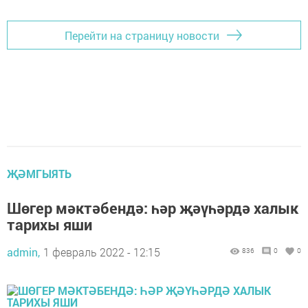
Перейти на страницу новости
ҖӘМГЫЯТЬ
Шөгер мәктәбендә: һәр җәүһәрдә халык
тарихы яши
admin,
1 февраль 2022 - 12:15
836
0
0