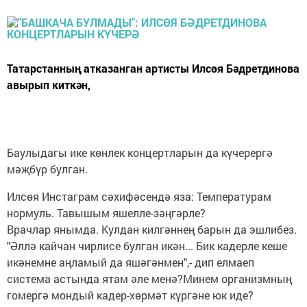
Татарстанның атказанган артисты Илсөя Бәдретдинова
авырып киткән,
Баулыдагы ике көнлек концертларын да күчерергә
мәҗбүр булган.
Илсөя Инстаграм сәхифәсендә яза: Температурам
нормуль. Тавышым яшелле-зәңгәрле?
Врачлар янымда. Кулдан килгәннең барын да эшлибез.
"Әллә кайчан чирлисе булган икән... Бик кадерле кеше
икәнемне аңламый да яшәгәнмен",- дип елмаеп
система астында ятам әле менә?Минем организмның
гомергә мондый кадер-хөрмәт күргәне юк иде?