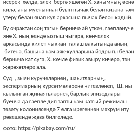
исерек хәлдә, элек бергә яшәгән Х. ханымның өенә
килә, аны муеныннан буып пычак белән кизәнә һәм
үтерү белән янап кул аркасына пычак белән кадый.
Бу очрактан соң тагын берничә ай үткәч, гаепләнүче
янә Х. ның өендә ызгыш чыгара, көнчелек
аркасында килеп чыккан талаш вакытында аның
битенә, башына һәм аяк-кулларына йодрыгы белән
берничә кат суга, Х. көчле физик авыру кичерә, тән
җәрәхәтләре ала.
Суд , зыян күрүчеләрнең, шаһитларның,
экспертларның күрсәтмәләренә нигезләнеп, Ш. ны
кылынган җинаятьләрнең барлык эпизодлары
буенча да гаепле дип тапты һәм катгый режимлы
төзәтү колониясендә 7 елга ирегеннән мәхрүм итү
рәвешендә җәза билгеләде.
фото: https://pixabay.com/ru/