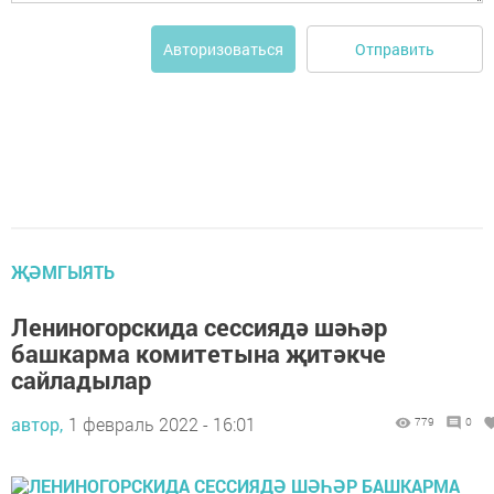
Отправить
Авторизоваться
ҖӘМГЫЯТЬ
Лениногорскида сессиядә шәһәр
башкарма комитетына җитәкче
сайладылар
автор,
1 февраль 2022 - 16:01
779
0