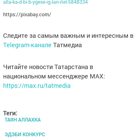
alla-ka-d-bi-b-ygese-ig-lan-itel-5848334
https://pixabay.com/
Следите за самым важным и интересным в
Telegram-канале
Татмедиа
Читайте новости Татарстана в
национальном мессенджере MАХ:
https://max.ru/tatmedia
Теги:
ТАЯН АЛЛАХКА
ЭДЭБИ КОНКУРС