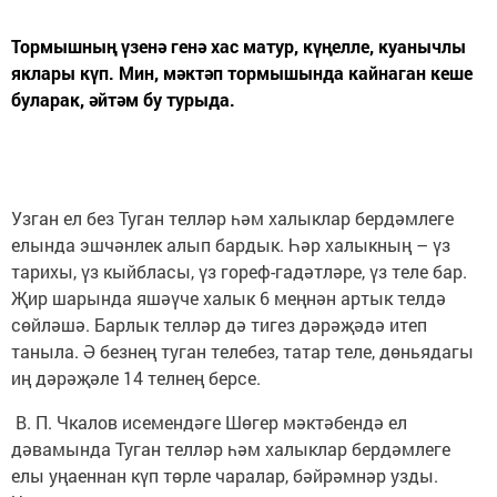
Тормышның үзенә генә хас матур, күңелле, куанычлы
яклары күп. Мин, мәктәп тормышында кайнаган кеше
буларак, әйтәм бу турыда.
Узган ел без Туган телләр һәм халыклар бердәмлеге
елында эшчәнлек алып бардык. Һәр халыкның – үз
тарихы, үз кыйбласы, үз гореф-гадәтләре, үз теле бар.
Җир шарында яшәүче халык 6 меңнән артык телдә
сөйләшә. Барлык телләр дә тигез дәрәҗәдә итеп
таныла. Ә безнең туган телебез, татар теле, дөньядагы
иң дәрәҗәле 14 телнең берсе.
В. П. Чкалов исемендәге Шөгер мәктәбендә ел
дәвамында Туган телләр һәм халыклар бердәмлеге
елы уңаеннан күп төрле чаралар, бәйрәмнәр узды.