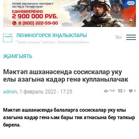
ЛЕНИНОГОРСК ЯҢАЛЫКЛАРЫ
16+
"Заман сулышы" газетасы - Лениногорск районы
ҖӘМГЫЯТЬ
Мәктәп ашханәсендә сосискалар уку
елы азагына кадәр генә кулланылачак
admin,
1 февраль 2022 - 17:25
765
0
0
Мәктәп ашханәсендә балаларга сосискалар уку елы
азагына кадәр генә һәм бары тик атнасына бер тапкыр
бирелә.