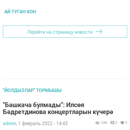
АЙ ТУГАН КОН
Перейти на страницу новости
"ЙОЛДЫЗЛАР" ТОРМЫШЫ
"Башкача булмады": Илсөя
Бәдретдинова концертларын күчерә
admin,
1 февраль 2022 - 14:43
1266
0
0