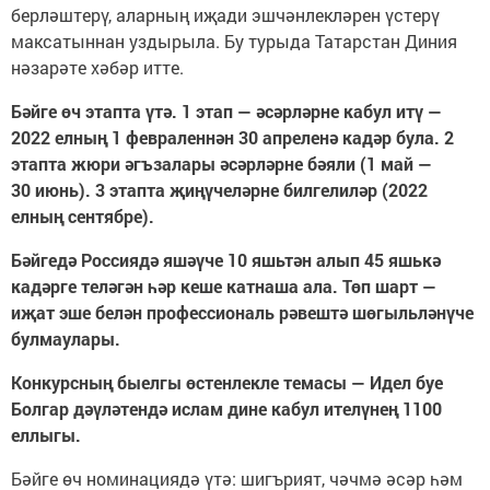
берләштерү, аларның иҗади эшчәнлекләрен үстерү
максатыннан уздырыла. Бу турыда Татарстан Диния
нәзарәте хәбәр итте.
Бәйге өч этапта үтә. 1 этап — әсәрләрне кабул итү —
2022 елның 1 февраленнән 30 апреленә кадәр була. 2
этапта жюри әгъзалары әсәрләрне бәяли (1 май —
30 июнь). 3 этапта җиңүчеләрне билгелиләр (2022
елның сентябре).
Бәйгедә Россиядә яшәүче 10 яшьтән алып 45 яшькә
кадәрге теләгән һәр кеше катнаша ала. Төп шарт —
иҗат эше белән профессиональ рәвештә шөгыльләнүче
булмаулары.
Конкурсның быелгы өстенлекле темасы — Идел буе
Болгар дәүләтендә ислам дине кабул ителүнең 1100
еллыгы.
Бәйге өч номинациядә үтә: шигърият, чәчмә әсәр һәм