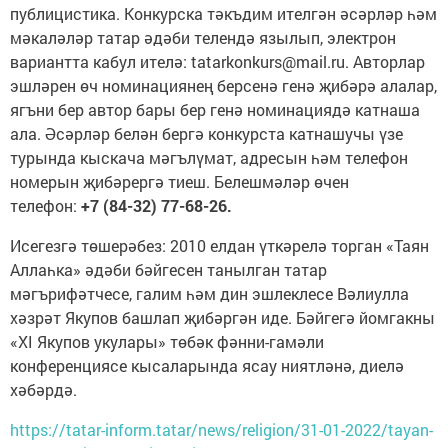
публицистика. Конкурска тәкъдим ителгән әсәрләр һәм
мәкаләләр татар әдәби телендә язылып, электрон
вариантта кабул ителә: tatarkonkurs@mail.ru. Авторлар
эшләрен өч номинациянең берсенә генә җибәрә алалар,
ягъни бер автор бары бер генә номинациядә катнаша
ала. Әсәрләр белән бергә конкурста катнашучы үзе
турында кыскача мәгълүмат, адресын һәм телефон
номерын җибәрергә тиеш. Белешмәләр өчен
телефон:
+7 (84-32) 77-68-26.
Исегезгә төшерәбез: 2010 елдан үткәрелә торган «Таян
Аллаһка» әдәби бәйгесен танылган татар
мәгърифәтчесе, галим һәм дин эшлеклесе Вәлиулла
хәзрәт Якупов башлап җибәргән иде. Бәйгегә йомгакны
«XI Якупов укулары» төбәк фәнни-гамәли
конференциясе кысаларында ясау ниятләнә, диелә
хәбәрдә.
https://tatar-inform.tatar/news/religion/31-01-2022/tayan-