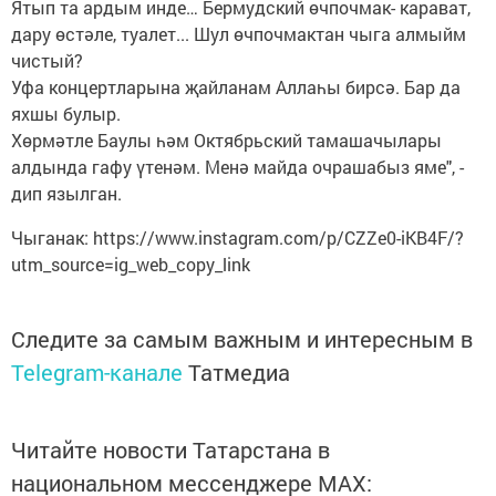
Ятып та ардым инде… Бермудский өчпочмак- карават,
дару өстәле, туалет... Шул өчпочмактан чыга алмыйм
чистый?
Уфа концертларына җайланам Аллаһы бирсә. Бар да
яхшы булыр.
Хөрмәтле Баулы һәм Октябрьский тамашачылары
алдында гафу үтенәм. Менә майда очрашабыз яме", -
дип язылган.
Чыганак: https://www.instagram.com/p/CZZe0-iKB4F/?
utm_source=ig_web_copy_link
Следите за самым важным и интересным в
Telegram-канале
Татмедиа
Читайте новости Татарстана в
национальном мессенджере MАХ: