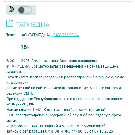
Телефон АО «ТАТМЕДИА»:
(843) 222 09 84
16+
© 2011 - 2026. Заман сулышы. Все права защищены.
© ТАТМЕДИА. Все материалы, размещенные на сайте, защищены
законом.
Перепечатка, воспроизведение и распространение в любом объеме
информации,
размещенной на сайте, возможна только с письменного согласия
редакций СМИ.
При поддержке Республиканского агентства по печати и массовым
коммуникациям.
Наименование СМИ: Заман сулышы ( Дыхание времени)
СМИ зарегистрировано Федеральной службой по надзору в сфере
связи,
информационных технологий и массовых коммуникаций
запись о регистрации СМИ ЭЛ № ФС 77 - 90165 от 07.10.2025