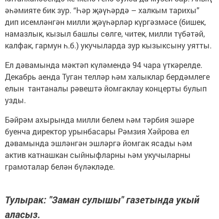
әһәмияте бик зур. “Һәр җәүһәрдә – халкым тарихы”
дип исемләнгән милли җәүһәрләр күргәзмәсе (бишек,
намазлык, кызыл башлы сөлге, читек, милли түбәтәй,
калфак, гармун һ.б.) укучыларда зур кызыксыну уятты.
Ел дәвамында мәктәп күләмендә 94 чара үткәрелде.
Декабрь аенда Туган телләр һәм халыклар бердәмлеге
елын тантаналы рәвештә йомгаклау концерты булып
узды.
Бәйрәм ахырында милли белем һәм тәрбия эшәре
буенча директор урынбасары Рәмзия Хәйрова ел
дәвамында эшләнгән эшләргә йомгак ясады һәм
актив катнашкан сыйныфларны һәм укучыларны
грамоталар белән бүләкләде.
Тулырак: "Заман сулышы" газетында укый
аласыз.