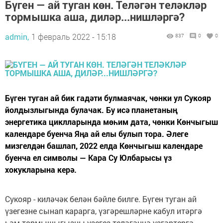
Бүген — ай туган көн. Теләгән теләкләр
тормышка аша, диләр...нишләргә?
admin,
1 февраль 2022 - 15:18
837
0
0
Бүген туган ай бик гадәти булмаячак, чөнки ул Сукояр
йолдызлыгында булачак. Бу исә планетаның
энергетика циклларында мөһим дата, чөнки Көнчыгыш
календаре буенча Яңа ай елы булып тора. Әлеге
мизгелдән башлап, 2022 елда Көнчыгыш календаре
буенча ел символы — Кара Су Юлбарысы үз
хокукларына керә.
Сукояр - киләчәк белән бәйле билге. Бүген туган ай
үзегезне сынап карарга, үзгәрешләрне кабул итәргә
һәм тормышыгызны үзегез теләгәнчә үзгәртергә