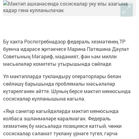
Бу хакта Роспотребнадзор федераль хезмәтенең ТР
буенча идарәсе җитәкчесе Марина Патяшина Дәүләт
Советының Мәгариф, мәдәният, фән һәм милли
мәсьәләләр комитеты утырышында сөйләде.
Ул мәктәпләрдә тукландыру операторлары белән
сөйләшү барышында проблемалы мәсьәләләр
күтәрелгәнен әйтте. Шуның берсе мәктәп менюсында
сосискалар кулланышына кагыла.
«Яңа санитар кагыйдәләрдә мәктәп менюсында
колбаса эшләнмәләре каралмаган. Федераль
хезмәтнең бу мәсьәләдә позициясе катгый, чөнки
сосискалар сәламәт туклану үрнәге түгел, гәрчә