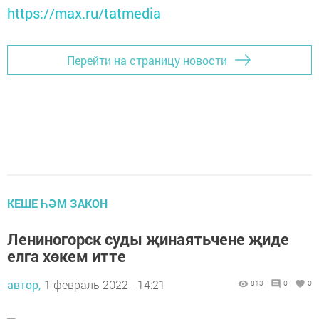
https://max.ru/tatmedia
Перейти на страницу новости
КЕШЕ ҺӘМ ЗАКОН
Лениногорск суды җинаятьчене җиде
елга хөкем итте
автор,
1 февраль 2022 - 14:21
813
0
0