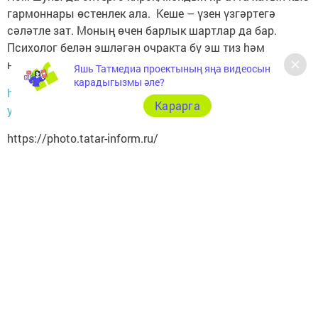
гармоннары өстенлек ала. Кеше – үзен үзгәртегә
сәләтле зат. Моның өчен барлык шартлар да бар.
Психолог белән эшләгән очракта бу эш тиз hәм
нәтиҗәле булачак.
Яшь Татмедиа проектының яңа видеосын
карадыгызмы әле?
http://shahrikazan.ru/news/yazmalar/irem-tiz-kyzyp-kit-
Карарга
yuktan-da-pkli
https://photo.tatar-inform.ru/
Следите за самым важным и интересным в
Telegram-канале
Татмедиа
Читайте новости Татарстана в
национальном мессенджере MАХ:
https://max.ru/tatmedia