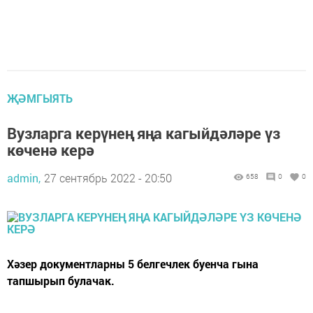
ҖӘМГЫЯТЬ
Вузларга керүнең яңа кагыйдәләре үз
көченә керә
admin,
27 сентябрь 2022 - 20:50
658
0
0
Хәзер документларны 5 белгечлек буенча гына
тапшырып булачак.