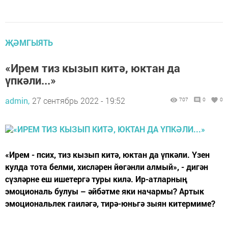
ҖӘМГЫЯТЬ
«Ирем тиз кызып китә, юктан да
үпкәли...»
admin,
27 сентябрь 2022 - 19:52
707
0
0
«Ирем - псих, тиз кызып китә, юктан да үпкәли. Үзен
кулда тота белми, хисләрен йөгәнли алмый», - дигән
сүзләрне еш ишетергә туры килә. Ир-атларның
эмоциональ булуы – әйбәтме яки начармы? Артык
эмоциональлек гаиләгә, тирә-юньгә зыян китермиме?