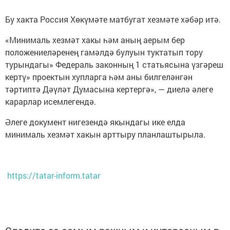
Бу хакта Россия Хөкүмәте матбугат хезмәте хәбәр итә.
«Минималь хезмәт хакы һәм аның аерым бер
положениеләренең гамәлдә булуын туктатып тору
турындагы» Федераль законның 1 статьясына үзгәреш
кертү» проектын хупларга һәм аны билгеләнгән
тәртиптә Дәүләт Думасына кертергә», — диелә әлеге
карарлар исемлегендә.
Әлеге документ нигезендә якындагы ике елда
минималь хезмәт хакын арттыру планлаштырыла.
https://tatar-inform.tatar