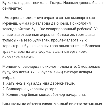
Бу хакта педагог-психолог Гөлүсә Низаметдинова белән
сөйләштек.
- Эмоциональлек – күп очракта хатын-кызларга хас
күренеш. Әмма ир-атларда да очрый. Психология
телендә әйтсәк, бу – "не сепарированный ребенок". Ул –
әнисе яки әтисеннән аерылып бетмәгән, тормышка
тулысынча әзер булмаган, проблемаларга нык
характерлы булып каршы тора алмаган кеше. Балачак
травмалары да аңа формалашып китәргә ирек
бирмәскә мөмкин.
Мондый очракларда психолог ярдәм итә. Эмоциональ
булу, бер яктан, яхшы булса, аның тискәре яклары
күбрәк:
1. Хатын-кыз күз алдында дәрәҗә төшә.
2. Балаларның карашы үзгәрә.
3. Коллегалар белән мөнәсәбәтләр начарлана.
Һәм шуны да әйтергә кирәк, мондый ир-атта хатын-кыз