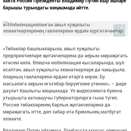
хакта Россия Президенты Владимир Путин кыр эшләре
барышы турындагы киңәшмәдә әйтте.
«Төбәкләр башлыкларына, авыл хуҗалыгы
предприятиеләре җитәкчеләренә дә аерым мөрәҗәгать
итәсем килә. Өлешчә мобилизация кысаларында, шул
исәптән, авыл хуҗалыгы хезмәткәрләре дә чакырыла.
Аларның гаиләләренә ярдәм итәргә кирәк. Бу
мәсьәләгә аерым игътибар бирүегезне үтенәм», – диде
дәүләт башлыгы киңәшмәдә. Ул видеоэлемтә буенча
утырышта катнашучы губернаторларга гына түгел,
Россия төбәкләренең барлык җитәкчеләренә дә
мөрәҗәгать итте, дип хәбәр итә Кремльнең матбугат
хезмәте.
Владимир Путин әйтүенчә, Донбасста махсус операция