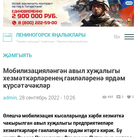
ЛЕНИНОГОРСК ЯҢАЛЫКЛАРЫ
16+
"Заман сулышы" газетасы - Лениногорск районы
ҖӘМГЫЯТЬ
Мобилизацияләнгән авыл хуҗалыгы
хезмәткәрләренең гаиләләренә ярдәм
күрсәтәчәкләр
admin,
28 сентябрь 2022 - 10:26
695
0
0
Өлешчә мобилизация кысаларында хәрби хезмәткә
чакырылган авыл хуҗалыгы предприятиеләре
хезмәткәрләре гаиләләренә ярдәм итәргә кирәк. Бу