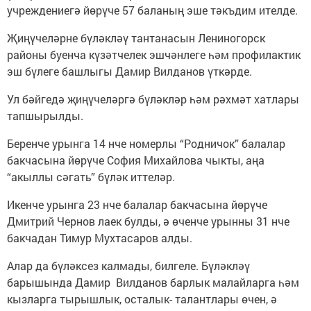
учреждениегә йөрүче 57 баланың эше тәкъдим ителде.
Җиңүчеләрне бүләкләү тантанасын Лениногорск
районы буенча күзәтчелек эшчәнлеге һәм профилактик
эш бүлеге башлыгы Дамир Вилданов үткәрде.
Ул бәйгедә җиңүчеләргә бүләкләр һәм рәхмәт хатлары
тапшырылды.
Беренче урынга 14 нче номерлы “Родничок” балалар
бакчасына йөрүче София Михайлова чыкты, аңа
“акыллы сәгать” бүләк иттеләр.
Икенче урынга 23 нче балалар бакчасына йөрүче
Дмитрий Чернов лаек булды, ә өченче урынны 31 нче
бакчадан Тимур Мухтасаров алды.
Алар да бүләксез калмады, билгеле. Бүләкләү
барышында Дамир Вилданов барлык малайларга һәм
кызларга тырышлык, осталык- талантлары өчен, ә