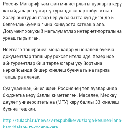
Россия Мәгариф һәм фән министрлыгы вузларга керү
кагыйдәләрен үзгәртү турында карар кабул иткән.
Хәзер абитуриентлар бер үк вакытта күп дигәндә 5
белгечлек буенча гына конкурста катнаша ала.
Документ хокукый мәгълүматлар интернет-порталына
урнаштырылган.
Исегезгә төшерәбез: моңа кадәр ун юнәлеш буенча
документлар тапшыру рөхсәт ителә иде. Хәзер исә
абитуриентлар биш төрле югары уку йортына
һәркайсында бишәр юнәлеш буенча гына гариза
тапшыра алачак.
Сүз уңаеннан, быел җәен Россиянең төп вузларында
бюджетка керү баллы киметелгән. Мәсәлән, Мәскәү
дәүләт университетына (МГУ) керү баллы 33 юнәлеш
буенча төшкән.
http://tulachi.ru/news/v-respublike/vuzlarga-kerunen-iana-
kagyidalare-uz-kocena-kera