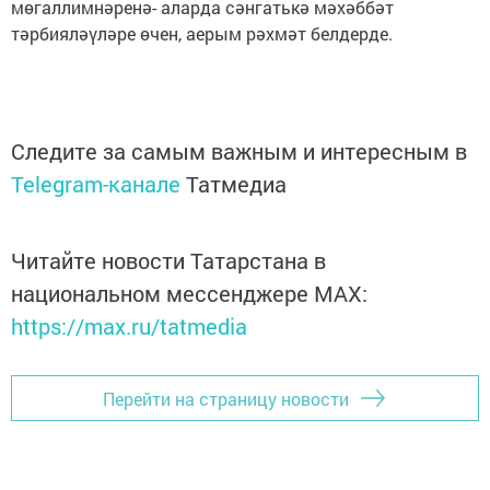
мөгаллимнәренә- аларда сәнгатькә мәхәббәт
тәрбияләүләре өчен, аерым рәхмәт белдерде.
Следите за самым важным и интересным в
Telegram-канале
Татмедиа
Читайте новости Татарстана в
национальном мессенджере MАХ:
https://max.ru/tatmedia
Перейти на страницу новости