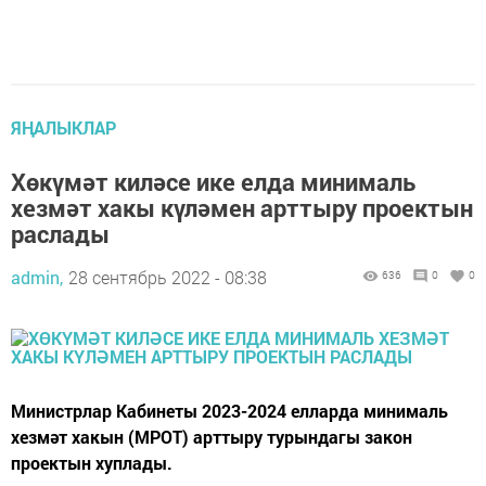
ЯҢАЛЫКЛАР
Хөкүмәт киләсе ике елда минималь
хезмәт хакы күләмен арттыру проектын
раслады
admin,
28 сентябрь 2022 - 08:38
636
0
0
Министрлар Кабинеты 2023-2024 елларда минималь
хезмәт хакын (МРОТ) арттыру турындагы закон
проектын хуплады.