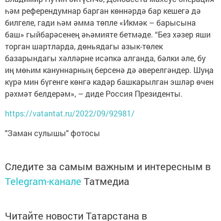
һәм референдумнар барган көннәрдә бар кешегә дә
билгеле, гади һәм әмма төпле «Икмәк – барысына
баш» гыйбарәсенең әһәмияте бетмәде. “Без хәзер яши
торган шартларда, дөньядагы азык-төлек
базарындагы хәлләрне исәпкә алганда, бәлки әле, бу
иң мөһим кануннарның берсенә дә әверелгәндер. Шуңа
күрә мин бүгенге көнгә кадәр башкарылган эшләр өчен
рәхмәт белдерәм», – диде Россия Президенты.
https://vatantat.ru/2022/09/92981/
"Заман сулышы" фотосы
Следите за самым важным и интересным в
Telegram-канале
Татмедиа
Читайте новости Татарстана в