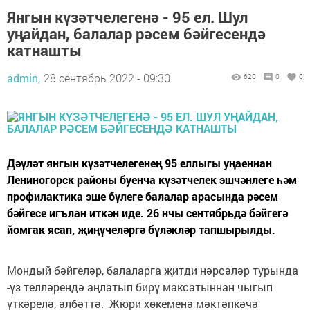
Янгын күзәтчелегенә - 95 ел. Шул
уңайдан, балалар рәсем бәйгесендә
катнашты
admin,
28 сентябрь 2022 - 09:30
620
0
0
Дәүләт янгын күзәтчелегенең 95 еллыгы уңаеннан
Лениногорск районы буенча күзәтчелек эшчәнлеге һәм
профилактика эше бүлеге балалар арасында рәсем
бәйгесе игълан иткән иде. 26 нчы сентябрьдә бәйгегә
йомгак ясап, җиңүчеләргә бүләкләр тапшырылды.
Мондый бәйгеләр, балаларга җитди нәрсәләр турында
-үз телләрендә аңлатып бирү максатыннан чыгып
үткәрелә, әлбәттә. Жюри хөкеменә мәктәпкәчә