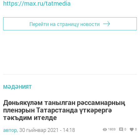
https://max.ru/tatmedia
Перейти на страницу новости
МӘДӘНИЯТ
Дөньякүләм танылган рәссамнарның
пленэрын Татарстанда үткәрергә
тәкъдим ителде
автор,
30 гыйнвар 2021 - 14:18
1803
0
0