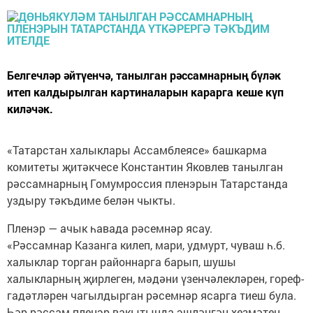
Белгечләр әйтүенчә, танылган рәссамнарның бүләк
итеп калдырылган картиналарын карарга кеше күп
киләчәк.
«Татарстан халыклары Ассамблеясе» башкарма
комитеты җитәкчесе Константин Яковлев танылган
рәссамнарның Гомумроссия пленэрын Татарстанда
уздыру тәкъдиме белән чыкты.
Пленэр — ачык һавада рәсемнәр ясау.
«Рәссамнар Казанга килеп, мари, удмурт, чуваш һ.б.
халыклар торган районнарга барып, шушы
халыкларның җирлеген, мәдәни үзенчәлекләрен, гореф-
гадәтләрен чагылдырган рәсемнәр ясарга тиеш була.
Һәр рәссам пленэр вакытында эшләнгән хезмәтен