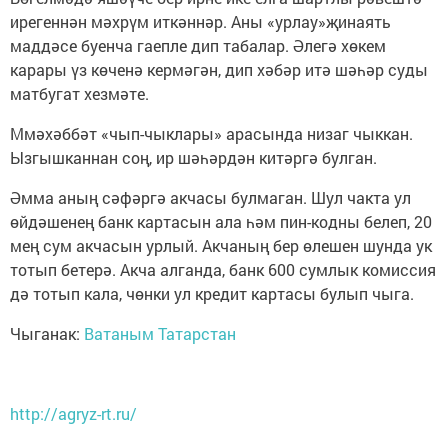
ирегеннән мәхрүм иткәннәр. Аны «урлау»җинаять
маддәсе буенча гаепле дип табалар. Әлегә хөкем
карары үз көченә кермәгән, дип хәбәр итә шәһәр суды
матбугат хезмәте.
Ммәхәббәт «чып-чыклары» арасында низаг чыккан.
Ызгышканнан соң, ир шәһәрдән китәргә булган.
Әмма аның сәфәргә акчасы булмаган. Шул чакта ул
өйдәшенең банк картасын ала һәм пин-кодны белеп, 20
мең сум акчасын урлый. Акчаның бер өлешен шунда ук
тотып бетерә. Акча алганда, банк 600 сумлык комиссия
дә тотып кала, чөнки ул кредит картасы булып чыга.
Чыганак:
Ватаным Татарстан
http://agryz-rt.ru/