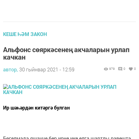
КЕШЕ ҺӘМ ЗАКОН
Альфонс сөяркәсенең акчаларын урлап
качкан
автор,
30 гыйнвар 2021 - 12:59
979
0
0
Ир шәһәрдән китәргә булган
Бөгелмәдә яшәүче бер ирне ике елга шартлы рәвештә