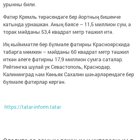
урынны били.
Фатир Кремль тирәсендәге бер йортның бишенче
катында урнашкан. Аның бәясе – 11,5 миллион сум, ә
торак мәйданы 53,4 квадрат метр тәшкил итә.
Иң кыйммәтле бер бүлмәле фатирны Красноярскида
табарга мөмкин – мәйданы 60 квадрат метр тәшкил
иткән әлеге фатирны 17,9 миллион сумга саталар.
Рейтингка шулай ук Севастополь, Краснодар,
Калининград һәм Көньяк Сахалин шәһәрләрендәге бер
бүлмәле фатирлар кергән.
https://tatar-inform.tatar