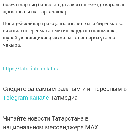
бозучыларның барысын да закон нигезендә каралган
җаваплылыкка тартачаклар.
Полицейскийлар гражданнарны коткыга бирелмәскә
һәм килештерелмәгән митингларда катнашмаска,
шулай ук полициянең законлы таләпләрен үтәргә
чакыра.
https://tatar-inform.tatar/
Следите за самым важным и интересным в
Telegram-канале
Татмедиа
Читайте новости Татарстана в
национальном мессенджере MАХ: