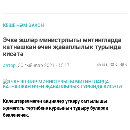
КЕШЕ ҺӘМ ЗАКОН
Эчке эшләр министрлыгы митингларда
катнашкан өчен җаваплылык турында
кисәтә
автор,
30 гыйнвар 2021 - 15:17
868
0
0
Килештерелмәгән акцияләр үткәрү омтылышы
җәмәгать тәртибенә куркыныч тудыру буларак
бәяләнәчәк.