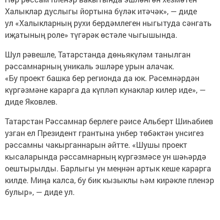
Халыклар дуслыгы йортына бүләк итәчәк», — диде
ул «Халыкларның рухи бердәмлеген ныгытуда сәнгать
иҗатының роле» түгәрәк өстәле чыгышында.
Шул рәвешле, Татарстанда дөньякүләм танылган
рәссамнарның уникаль эшләре урын алачак.
«Бу проект башка бер регионда да юк. Рәсемнәрдән
күргәзмәне карарга да күпләп кунаклар килер иде», —
диде Яковлев.
Татарстан Рәссамнар берлеге рәисе Альберт Шиһабиев
узган ел Президент грантына унбер төбәктән унсигез
рәссамны чакырганнарын әйтте. «Шушы проект
кысаларында рәссамнарның күргәзмәсе ун шәһәрдә
оештырылды. Барлыгы ун меңнән артык кеше карарга
килде. Миңа калса, бу бик кызыклы һәм кирәкле пленэр
булыр», — диде ул.