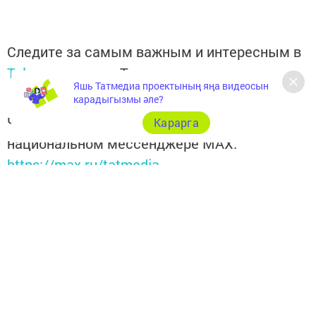
Следите за самым важным и интересным в
Telegram-канале
Татмедиа
Яшь Татмедиа проектының яңа видеосын
карадыгызмы әле?
Читайте новости Татарстана в
Карарга
национальном мессенджере MАХ:
https://max.ru/tatmedia
Перейти на страницу новости