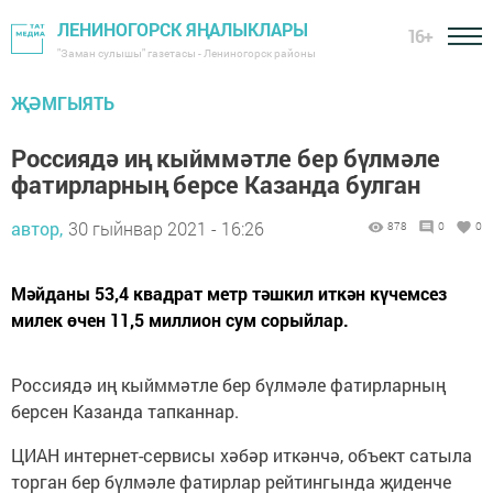
ЛЕНИНОГОРСК ЯҢАЛЫКЛАРЫ
16+
"Заман сулышы" газетасы - Лениногорск районы
ҖӘМГЫЯТЬ
Россиядә иң кыйммәтле бер бүлмәле
фатирларның берсе Казанда булган
автор,
30 гыйнвар 2021 - 16:26
878
0
0
Мәйданы 53,4 квадрат метр тәшкил иткән күчемсез
милек өчен 11,5 миллион сум сорыйлар.
Россиядә иң кыйммәтле бер бүлмәле фатирларның
берсен Казанда тапканнар.
ЦИАН интернет-сервисы хәбәр иткәнчә, объект сатыла
торган бер бүлмәле фатирлар рейтингында җиденче