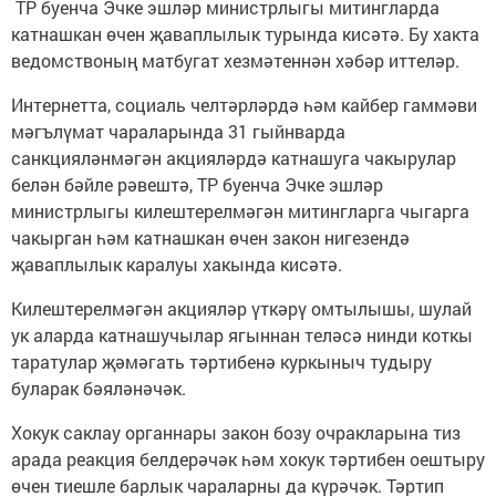
ТР буенча Эчке эшләр министрлыгы митингларда
катнашкан өчен җаваплылык турында кисәтә. Бу хакта
ведомствоның матбугат хезмәтеннән хәбәр иттеләр.
Интернетта, социаль челтәрләрдә һәм кайбер гаммәви
мәгълүмат чараларында 31 гыйнварда
санкцияләнмәгән акцияләрдә катнашуга чакырулар
белән бәйле рәвештә, ТР буенча Эчке эшләр
министрлыгы килештерелмәгән митингларга чыгарга
чакырган һәм катнашкан өчен закон нигезендә
җаваплылык каралуы хакында кисәтә.
Килештерелмәгән акцияләр үткәрү омтылышы, шулай
ук аларда катнашучылар ягыннан теләсә нинди коткы
таратулар җәмәгать тәртибенә куркыныч тудыру
буларак бәяләнәчәк.
Хокук саклау органнары закон бозу очракларына тиз
арада реакция белдерәчәк һәм хокук тәртибен оештыру
өчен тиешле барлык чараларны да күрәчәк. Тәртип