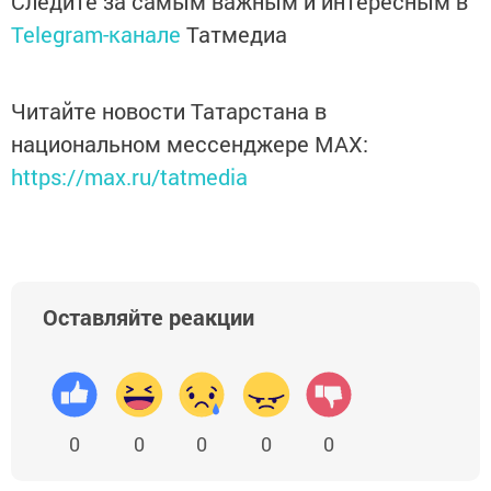
Следите за самым важным и интересным в
Telegram-канале
Татмедиа
Читайте новости Татарстана в
национальном мессенджере MАХ:
https://max.ru/tatmedia
Оставляйте реакции
0
0
0
0
0