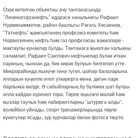
Озак көтелгән объектны ачу тантанасында
"Лениногорскнефть" идарәсе начальнигы Рафаил
Нурмөхәммәтов, район башлыгы Рәгать Хөсәенов,
"Татнефть" җәмгыятенең профсоюз комитеты һәм
Норвегиянең нефть һәм газ профсоюзы вәкилләре -
мактаулы кунаклар булды. Тантанага җыелган халыкны
сәламләп, Рафаил Сәитович нефтьчеләр бүләк иткән
паркның, чыннан да, бик кирәк булуын билгеләп үтте.
Микрорайонда яшәүче генә түгел, шәһәр балаларына
ялларын күңелле итеп үткәрергә менә, дигән парк
барлыкка килде. Ә сабыйларның бу бүләккә шат булуы
әллә кайдан күренеп тора. Төрле яшьтәге малай һәм
кызлар таучык һәм лабиринтларны "штурмга алды",
волейбол уйнады, спорт тренажерларында төрле
күнегүләр ясады, зур курчаклар белән фотога төште.