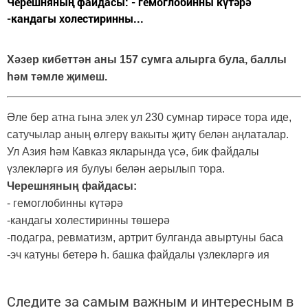
Черешняның файдасы: - гемоглобинны күтәрә
-кандагы холестиринны...
Хәзер кибеттән аны 157 сумга алырга була, баллы
һәм тәмле җимеш.
Әле бер атна гына элек ул 230 сумнар тирәсе тора иде,
сатучылар аның өлгерү вакыты җитү белән аңлаталар.
Ул Азия һәм Кавказ якларында үсә, бик файдалы
үзлекләргә ия булуы белән аерылып тора.
Черешняның файдасы:
- гемоглобинны күтәрә
-кандагы холестиринны төшерә
-подагра, ревматизм, артрит булганда авыртуны баса
-эч катуны бетерә һ. башка файдалы үзлекләргә ия
Следите за самым важным и интересным в