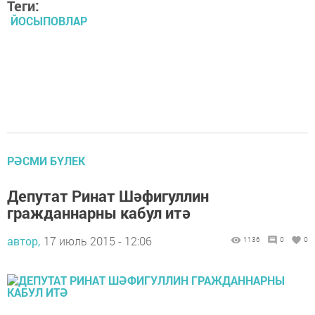
Теги:
ЙОСЫПОВЛАР
РӘСМИ БҮЛЕК
Депутат Ринат Шәфигуллин
гражданнарны кабул итә
автор,
17 июль 2015 - 12:06
1136
0
0