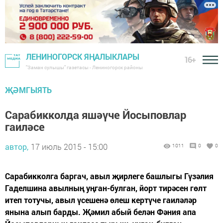
ЛЕНИНОГОРСК ЯҢАЛЫКЛАРЫ
16+
"Заман сулышы" газетасы - Лениногорск районы
ҖӘМГЫЯТЬ
Сарабикколда яшәүче Йосыповлар
гаиләсе
автор,
17 июль 2015 - 15:00
1011
0
0
Сарабикколга баргач, авыл җирлеге башлыгы Гүзәлия
Гаделшина авылның уңган-булган, йорт тирәсен гөлт
итеп тотучы, авыл үсешенә өлеш кертүче гаиләләр
янына алып барды. Җәмил абый белән Фәния апа