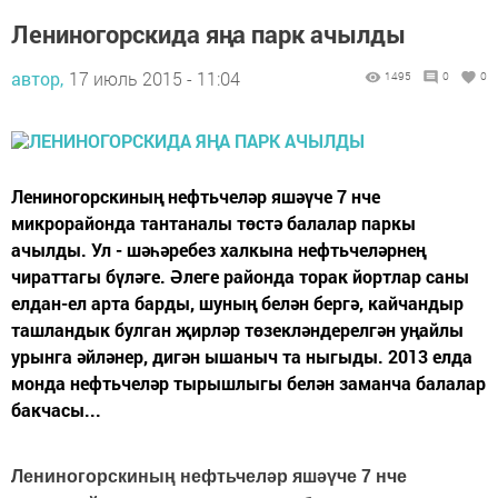
Лениногорскида яңа парк ачылды
автор,
17 июль 2015 - 11:04
1495
0
0
Лениногорскиның нефтьчеләр яшәүче 7 нче
микрорайонда тантаналы төстә балалар паркы
ачылды. Ул - шәһәребез халкына нефтьчеләрнең
чираттагы бүләге. Әлеге районда торак йортлар саны
елдан-ел арта барды, шуның белән бергә, кайчандыр
ташландык булган җирләр төзекләндерелгән уңайлы
урынга әйләнер, дигән ышаныч та ныгыды. 2013 елда
монда нефтьчеләр тырышлыгы белән заманча балалар
бакчасы...
Лениногорскиның нефтьчеләр яшәүче 7 нче