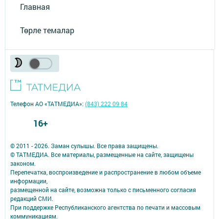
Главная
Төрле темалар
Телефон АО «ТАТМЕДИА»:
(843) 222 09 84
16+
© 2011 - 2026. Заман сулышы. Все права защищены.
© ТАТМЕДИА. Все материалы, размещенные на сайте, защищены
законом.
Перепечатка, воспроизведение и распространение в любом объеме
информации,
размещенной на сайте, возможна только с письменного согласия
редакций СМИ.
При поддержке Республиканского агентства по печати и массовым
коммуникациям.