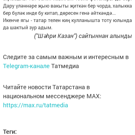
Дару үләннәре җыю вакыты җиткән бер чорда, халыкка
бер бүләк инде бу китап, дөресен генә әйткәндә...
Икенче ягы - татар телен киң кулланышта тоту юлында
да шактый зур адым.
("Шәһри Казан") сайтыннан алынды
Следите за самым важным и интересным в
Telegram-канале
Татмедиа
Читайте новости Татарстана в
национальном мессенджере MАХ:
https://max.ru/tatmedia
Теги: