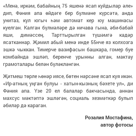
«Менә, иркәм, бабайның 75 яшенә ясап куйдылар әле»
дип, Фәния апа өйдәге бер бүлмәне күрсәтә, анда
унитаз, кул югыч һәм автомат кер юу машинасы
куелган. Калган бүлмәләре дә ничава гына, әби-бабай
яши, димәссең. Тарттырылган түшәмгә кадәр
ясатканнар. Җәмил абый менә инде 55нче яз колхозга
эшкә чыккан. Тимерче вазифасын башкара, гомер буе
комбайнда эшләп, беренче урынны алган, мактау
грамоталары белән бүләкләнгән.
Җитмеш төрле һөнәр иясе, бөтен нәрсәне ясап куя икән.
«Ир-атның уңган булуы - хатын-кызның бәхете ул», ди
Фәния апа. Үзе 20 ел балалар бакчасында, аннан
махсус мәктәптә эшләгән, социаль хезмәткәр булып
әбиләр дә караган.
Розалия Мостафина,
автор фотосы