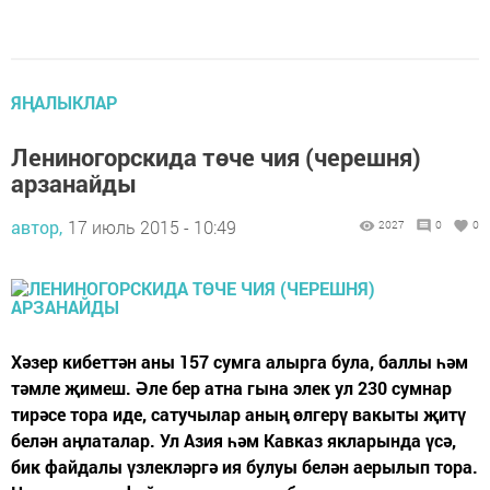
ЯҢАЛЫКЛАР
Лениногорскида төче чия (черешня)
арзанайды
автор,
17 июль 2015 - 10:49
2027
0
0
Хәзер кибеттән аны 157 сумга алырга була, баллы һәм
тәмле җимеш. Әле бер атна гына элек ул 230 сумнар
тирәсе тора иде, сатучылар аның өлгерү вакыты җитү
белән аңлаталар. Ул Азия һәм Кавказ якларында үсә,
бик файдалы үзлекләргә ия булуы белән аерылып тора.