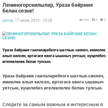
Лениногорскилылар, Ураза бәйрәме
белән сезне!
автор,
17 июль 2015 - 10:28
1040
0
0
Ураза бәйрәме гаиләләребезгә шатлык-сөенеч, иминлек
алып килсен, иртәгәсе көнгә ышаныч уятсын, күңелебез
игелеклелек белән тулсын.
Ураза бәйрәме гаиләләребезгә шатлык-сөенеч,
иминлек алып килсен, иртәгәсе көнгә ышаныч
уятсын, күңелебез игелеклелек белән тулсын.
Следите за самым важным и интересным в