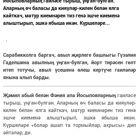
Йосыповларның гаиләсе тырыш, уңган-булган.
Аларның өч баласы да кияүләр-килен белән ялга
кайткач, матур киемнәрен тиз генә эшче киеменә
алыштырып, эшкә ябыша икән. Күршеләре...
Сарабикколга баргач, авыл җирлеге башлыгы Гүзәлия
Гаделшина авылның уңган-булган, йорт тирәсен гөлт
итеп тотучы, авыл үсешенә өлеш кертүче гаиләләр
янына алып барды.
Җәмил абый белән Фәния апа Йосыповларның
гаиләсе
тырыш, уңган-булган. Аларның өч баласы да кияүләр-
килен белән ялга кайткач, матур киемнәрен тиз генә
эшче киеменә алыштырып, эшкә ябыша икән.
Күршеләре «болар ашап та тормыйлар, ахрысы» дип
әйтәләр, ди.