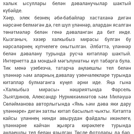
халык ысуллары белән дәваланучылар шактый
күбәйде.
Хәер, элек безнең әби-бабайлар хастаханә дигән
нәрсәне белмәгән дә, гел шул үләннәр, алардан ясалган
төнәтмәләр белән генә дәваланган да бит инде.
Кызганыч, хәзер халкыбыз мирасы булган бу
нәрсәләрнең күпчелеге онытылган. Әлбәттә, үләннәр
белән дәвалану турында русча китаплар шактый.
Интернетта да мондый мәгълүматны күп табарга була.
Тик менә үзебезчә, татарча аңлаешлы тел белән
үләннәр һәм аларның дәвалау үзенчәлекләре турында
китаплар булмаганга күңел әрни иде. Яңа гына
«Халкыбыз мирасы» нәшриятында Фарсель
Зыятдинов, Александр Нурмөхәммәтов һәм Миләүшә
Сөләйманова авторлыгында «Ямь һәм дәва яки дару
үләннәре» дигән затлы китап басылып чыкты. Китапта
кайсы үләннең нинди авырудан файдалы икәнлеге,
үләннәрне кайчан җыярга кирәклеге турында
аңлаешлы тел белән язылган. Төсле фотолары да бар.