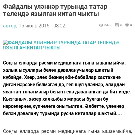
Файдалы үләннәр турында татар
телендә язылган китап чыкты
автор,
16 июль 2015 - 08:02
2330
0
0
Соңгы елларда рәсми медицинага гына ышанмыйча,
халык ысуллары белән дәваланучылар шактый
күбәйде. Хәер, элек безнең әби-бабайлар хастаханә
дигән нәрсәне белмәгән дә, гел шул үләннәр, алардан
ясалган төнәтмәләр белән генә дәваланган да бит инде.
Кызганыч, хәзер халкыбыз мирасы булган бу
нәрсәләрнең күпчелеге онытылган. Әлбәттә, үләннәр
белән дәвалану турында русча китаплар шактый....
Соңгы елларда рәсми медицинага гына ышанмыйча,