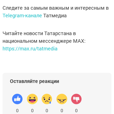
Следите за самым важным и интересным в
Telegram-канале
Татмедиа
Читайте новости Татарстана в
национальном мессенджере MАХ:
https://max.ru/tatmedia
Оставляйте реакции
0
0
0
0
0