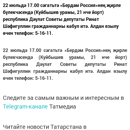
22 июльдә 17.00 сәгатьтә «Бердәм Россия»нең җирле
бүлекчәсендә (Куйбышев урамы, 21 нче йорт)
республика Дәүләт Советы депутаты Ринат
Шәфигуллин гражданнарны кабул итә. Алдан язылу
өчен телефон: 5-16-11.
22 июльдә 17.00 сәгатьтә «Бердәм Россия»нең җирле
бүлекчәсендә (Куйбышев урамы, 21 нче йорт)
республика Дәүләт Советы депутаты Ринат
Шәфигуллин гражданнарны кабул итә. Алдан язылу
өчен телефон: 5-16-11.
Следите за самым важным и интересным в
Telegram-канале
Татмедиа
Читайте новости Татарстана в