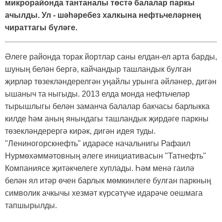
микрорайонда тантаналы төстә балалар паркы
ачылды. Ул - шәһәребез халкына нефтьчеләрнең
чираттагы бүләге.
Әлеге районда торак йортлар саны елдан-ел арта барды,
шуның белән бергә, кайчандыр ташландык булган
җирләр төзекләндерелгән уңайлы урынга әйләнер, дигән
ышаныч та ныгыды. 2013 елда монда нефтьчеләр
тырышлыгы белән заманча балалар бакчасы барлыкка
килде һәм аның янындагы ташландык җирдәге паркны
төзекләндерергә кирәк, дигән идея туды.
"Лениногорскнефть" идарәсе начальнигы Рафаил
Нурмөхәммәтовның әлеге инициативасын "Татнефть"
Компаниясе җитәкчелеге хуплады. Һәм менә гаилә
белән ял итәр өчен барлык мөмкинлеге булган паркның
символик ачкычы хезмәт күрсәтүче идарәче оешмага
тапшырылды.