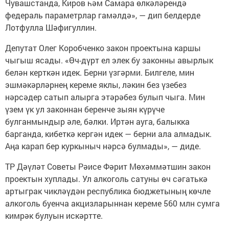
Чувашстанда, Киров һәм Самара өлкәләрендә
федераль параметрлар гамәлдә», — дип белдерде
Лотфулла Шәфигуллин.
Депутат Олег Коробченко закон проектына каршы
чыгыш ясады. «Өч-дүрт ел элек бу законны авырлык
белән керткән идек. Берни үзгәрми. Билгеле, мин
эшмәкәрләрнең кереме яклы, ләкин без үзебез
нәрсәдер сатып алырга этәрәбез булып чыга. Мин
үзем үк ул законнан беренче зыян күрүче
булганмындыр әле, бәлки. Иртән ауга, балыкка
барганда, кибеткә кергән идек — берни ала алмадык.
Аңа карап бер куркыныч нәрсә булмады», — диде.
ТР Дәүләт Советы Рәисе Фәрит Мөхәммәтшин закон
проектын хуплады. Ул алкоголь сатуны өч сәгатькә
артыграк чикләүдән республика бюджетының көчле
алкоголь буенча акцизларыннан кереме 560 млн сумга
кимрәк булуын искәртте.