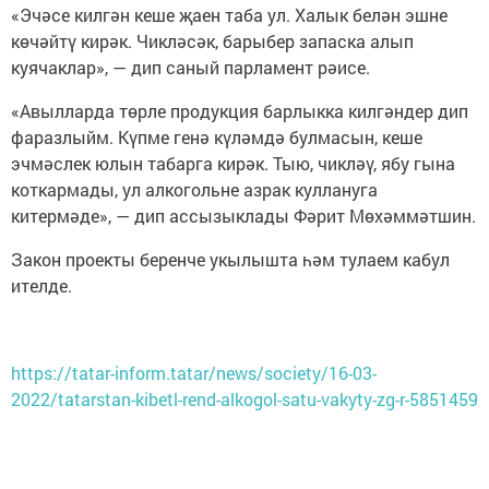
«Эчәсе килгән кеше җаен таба ул. Халык белән эшне
көчәйтү кирәк. Чикләсәк, барыбер запаска алып
куячаклар», — дип саный парламент рәисе.
«Авылларда төрле продукция барлыкка килгәндер дип
фаразлыйм. Күпме генә күләмдә булмасын, кеше
эчмәслек юлын табарга кирәк. Тыю, чикләү, ябу гына
коткармады, ул алкогольне азрак куллануга
китермәде», — дип ассызыклады Фәрит Мөхәммәтшин.
Закон проекты беренче укылышта һәм тулаем кабул
ителде.
https://tatar-inform.tatar/news/society/16-03-
2022/tatarstan-kibetl-rend-alkogol-satu-vakyty-zg-r-5851459