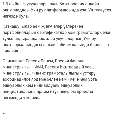
1-9 сыйныф укучылары өчен бөтенроссия онлайн-
олимпиадасы Учи.ру платформасында уза. Ул түләүсез
нигездә була.
Катнашучылар һәм җиңүчеләр үзләренең
портфолиоларын сертификатлар һәм грамоталар белән
тулыландыра алачак, алар укучыларның Учи.ру
платформасындагы шәхси кабинетларында барлыкка
киләчәк.
Олимпиада Россия Банкы, Россия Финанс
министрлыгы, НИФИ, Россия Икътисадый үсеш
министрлыгы, Финанс грамоталылыгын үстерү
ассоциациясе ярдәме белән һәм «Кече һәм урта
эшкуарлык һәм индивидуаль эшкуарлык
инициативасына ярдәм итү» илкүләм проекты
нигезендә үткәрелә.