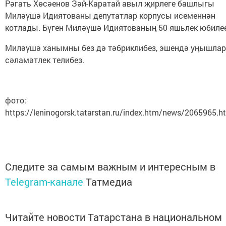
Рәгать Хөсәенов Зәй-Каратай авыл җирлеге башлыгы
Миләүшә Идиятованы депутатлар корпусы исеменнән
котлады. Бүген Миләүшә Идиятованың 50 яшьлек юбилее
Миләүшә ханымны без дә тәбриклибез, эшендә уңышлар
сәламәтлек телибез.
фото:
https://leninogorsk.tatarstan.ru/index.htm/news/2065965.h
Следите за самым важным и интересным в
Telegram-канале
Татмедиа
Читайте новости Татарстана в национальном