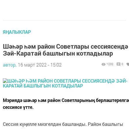
ЯҢАЛЫКЛАР
Шәһәр һәм район Советлары сессиясендә
Зәй-Каратай башлыгын котладылар
автор,
16 март 2022 - 15:02
1232
0
Мэриядә шәһәр һәм район Советларының берләштерелгә
сессиясе үтте.
Сессия күңелле мизгелдән башланды. Район башлыгы