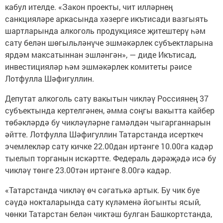
кабул ителде. «Закон проекты, чит илләрнең
санкцияләре аркасында хәзерге икътисади вазгыять
шартларында алкоголь продукциясе җитештерү һәм
сату белән шөгыльләнүче эшмәкәрлек субъектларына
ярдәм максатыннан эшләнгән», — диде Икътисад,
инвестицияләр һәм эшмәкәрлек комитеты рәисе
Лотфулла Шәфигуллин.
Депутат алкоголь сату вакытын чикләү Россиянең 37
субъектында кертелгәнен, әмма соңгы вакытта кайбер
төбәкләрдә бу чикләүләрне гамәлдән чыгарганнарын
әйтте. Лотфулла Шәфигуллин Татарстанда исерткеч
эчемлекләр сату кичке 22.00дан иртәнге 10.00га кадәр
тыелып торганын искәртте. Федераль дәрәҗәдә исә бу
чикләү төнге 23.00тән иртәнге 8.00гә кадәр.
«Татарстанда чикләү өч сәгатькә артык. Бу чик буе
сәүдә нокталарында сату күләменә йогынты ясый,
чөнки Татарстан белән чиктәш булган Башкортстанда,