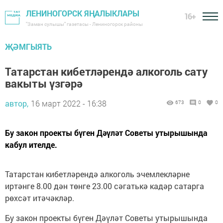
ЛЕНИНОГОРСК ЯҢАЛЫКЛАРЫ
16+
"Заман сулышы" газетасы - Лениногорск районы
ҖӘМГЫЯТЬ
Татарстан кибетләрендә алкоголь сату
вакыты үзгәрә
автор,
16 март 2022 - 16:38
673
0
0
Бу закон проекты бүген Дәүләт Советы утырышында
кабул ителде.
Татарстан кибетләрендә алкоголь эчемлекләрне
иртәнге 8.00 дән төнге 23.00 сәгатькә кадәр сатарга
рөхсәт итәчәкләр.
Бу закон проекты бүген Дәүләт Советы утырышында