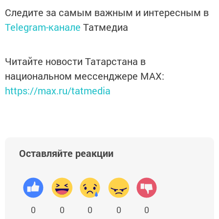
Следите за самым важным и интересным в
Telegram-канале
Татмедиа
Читайте новости Татарстана в
национальном мессенджере MАХ:
https://max.ru/tatmedia
Оставляйте реакции
0
0
0
0
0