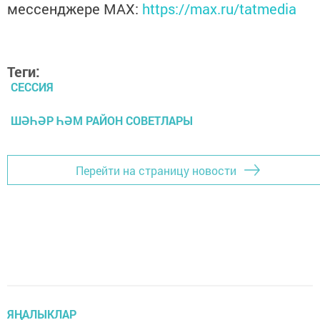
мессенджере MАХ:
https://max.ru/tatmedia
Теги:
СЕССИЯ
ШӘҺӘР ҺӘМ РАЙОН СОВЕТЛАРЫ
Перейти на страницу новости
ЯҢАЛЫКЛАР