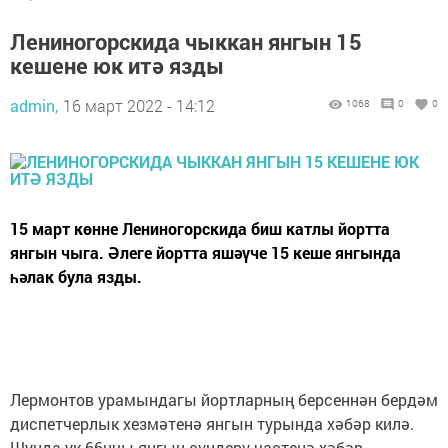
Лениногорскида чыккан янгын 15
кешене юк итә язды
admin,
16 март 2022 - 14:12
1068
0
0
15 март көнне Лениногорскида биш катлы йортта
янгын чыга. Әлеге йортта яшәүче 15 кеше янгында
һәлак була язды.
Лермонтов урамындагы йортларның берсеннән бердәм
диспетчерлык хезмәтенә янгын турында хәбәр килә.
Шунда ук 66нчы янгын сүндерү частенә хәбәр