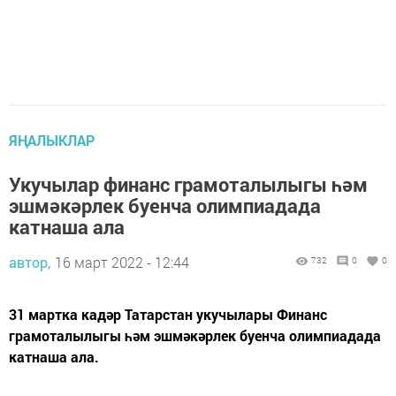
ЯҢАЛЫКЛАР
Укучылар финанс грамоталылыгы һәм
эшмәкәрлек буенча олимпиадада
катнаша ала
автор,
16 март 2022 - 12:44
732
0
0
31 мартка кадәр Татарстан укучылары Финанс
грамоталылыгы һәм эшмәкәрлек буенча олимпиадада
катнаша ала.