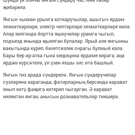
җибәрелә.
Янгын чыккан урынга коткаручылар, ашыгыч ярдәм
хезмәткәрләре, электр челтәрләре хезмәткәрләре килә.
Алар килгәндә йортта яшәүчеләр урамга чыгып,
подъезд янында җыелган булалар. Ярый әле янгынны
вакытында күреп, бәхетсезлек очрагы булмый кала.
Бары бер ир-атка гына медицина ярдәме кирәгә, аңа
ярдәм күрсәтелә, ул үзен яхшы хис итә башлый.
Янгын тиз арада сүндерелә. Янгын сүндерүчеләр
сүзләренә караганда, фатирларның берсендә карават
янып китү фаҗига китереп чыгарган. Ә карават
нилектән янган, анысын дознавательләр тикшерә.