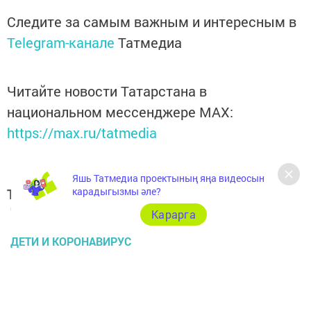
Следите за самым важным и интересным в
Telegram-канале
Татмедиа
Читайте новости Татарстана в
национальном мессенджере MАХ:
https://max.ru/tatmedia
Яшь Татмедиа проектының яңа видеосын
карадыгызмы әле?
Теги:
QR КОД
Карарга
ДЕТИ И КОРОНАВИРУС
Перейти на страницу новости