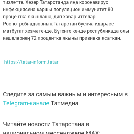
тизләтте. Хәзер Татарстанда яңа коронавирус
инфекциясенә каршы популяцион иммунитет 80
процентка якынлаша, дип хәбәр иттеләр
Роспотребнадзорның Татарстан буенча идарәсе
матбугат хезмәтендә. Бүгенге көндә республикада олы
кешеләрнең 72 процентка якыны прививка ясаткан.
https://tatar-inform.tatar
Следите за самым важным и интересным в
Telegram-канале
Татмедиа
Читайте новости Татарстана в
национальном мессенджере MАХ: