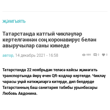
ҖӘМГЫЯТЬ
Татарстанда катгый чикләүләр
кертелгәннән соң коронавирус белән
авыручылар саны кимеде
автор,
14 декабрь 2021 - 16:58
686
0
0
Татарстанда 22 ноябрьдән теләсә кайсы җәмәгать
транспортында йөрү өчен QR-кодлар кертелде. Чикләү
чарасы уңай нәтиҗәләргә китерде, дип белдерде
Татарстанның баш санитария табибы урынбасары
Любовь Авдонина.