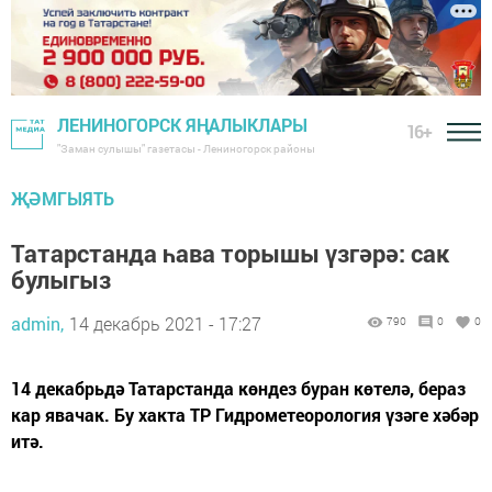
ЛЕНИНОГОРСК ЯҢАЛЫКЛАРЫ
16+
"Заман сулышы" газетасы - Лениногорск районы
ҖӘМГЫЯТЬ
Татарстанда һава торышы үзгәрә: сак
булыгыз
admin,
14 декабрь 2021 - 17:27
790
0
0
14 декабрьдә Татарстанда көндез буран көтелә, бераз
кар явачак. Бу хакта ТР Гидрометеорология үзәге хәбәр
итә.