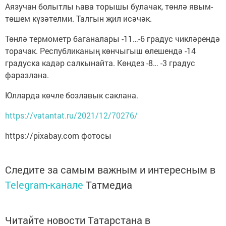
Аязучан болытлы һава торышы булачак, төнлә явым-
төшем күзәтелми. Талгын җил исәчәк.
Төнлә термометр баганалары -11…-6 градус чикләрендә
торачак. Республиканың көнчыгыш өлешендә -14
градуска кадәр салкынайта. Көндез -8… -3 градус
фаразлана.
Юлларда көчле бозлавык саклана.
https://vatantat.ru/2021/12/70276/
https://pixabay.com фотосы
Следите за самым важным и интересным в
Telegram-канале
Татмедиа
Читайте новости Татарстана в