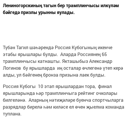
Лениногорскиның тагын бер трамплинчысы илкүләм
бәйгедә призлы урынны яулады.
Түбән Тагил шәһәрендә Россия Кубогының икенче
этабы ярышлары булды. Аларда Россиянең 65
трамплинчысы катнашты. Якташыбыз Александр
Логинов бу ярышларда иң осталар өчлегенә үтеп керә
алды, ул бәйгенең бронза призына лаек булды.
Россия Кубогы 10 этап ярышлардан тора, финал
ярышларында һәр трамплинчыга рейтинг очколары
билгеләнә. Аларның нәтиҗәләре буенча спортчыларга
разрядлар бирелә һәм киләсе ел өчен җыелма команда
туплана.