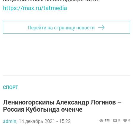
https://max.ru/tatmedia
Перейти на страницу новости
СПОРТ
Лениногорскилы Александр Логинов –
Россия Кубогында өченче
admin,
14 декабрь 2021 - 15:22
858
0
0