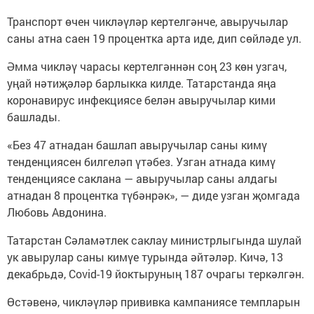
Транспорт өчен чикләүләр кертелгәнче, авыручылар
саны атна саен 19 процентка арта иде, дип сөйләде ул.
Әмма чикләү чарасы кертелгәннән соң 23 көн узгач,
уңай нәтиҗәләр барлыкка килде. Татарстанда яңа
коронавирус инфекциясе белән авыручылар кими
башлады.
«Без 47 атнадан башлап авыручылар саны кимү
тенденциясен билгеләп үтәбез. Узган атнада кимү
тенденциясе саклана — авыручылар саны алдагы
атнадан 8 процентка түбәнрәк», — диде узган җомгада
Любовь Авдонина.
Татарстан Сәламәтлек саклау министрлыгында шулай
ук авырулар саны кимүе турында әйтәләр. Кичә, 13
декабрьдә, Covid-19 йоктыруның 187 очрагы теркәлгән.
Өстәвенә, чикләүләр прививка кампаниясе темпларын