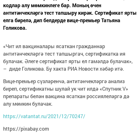
кодлар алу мөмкинлеге бар. Моның өчен
антитәнчекләргә тест тапшыру кирәк. Сертификат ярты
елга бирелә, дип белдерде вице-премьер Татьяна
Голикова.
«Чит ил вакциналары ясаткан гражданнар
антитәнчекләргә тест тапшыргач, сертификатка ия
булачак. Әлеге сертификат ярты ел гамәлдә булачак»,
– диде Голикова. Бу хакта РИА Новости хәбәр итә.
Вице-премьер сүзләренчә, антитәнчекләргә анализ
биреп, сертификатны шулай ук чит илдә «Спутник V»
препараты белән вакцина ясаткан россиялеләргә дә
алу мөмкин булачак.
https://vatantat.ru/2021/12/70247/
https://pixabay.com