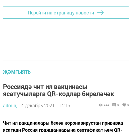
Перейти на страницу новости
ҖӘМГЫЯТЬ
Россиядә чит ил вакцинасы
ясатучыларга QR-кодлар биреләчәк
admin,
14 декабрь 2021 - 14:15
844
0
0
Чит ил вакциналары белән коронавирустан прививка
ясаткан Россия гражданнарына сертификат һәм QR-