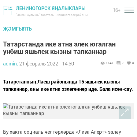
ЛЕНИНОГОРСК ЯҢАЛЫКЛАРЫ
16+
"Заман сулышы" газетасы - Лениногорск районы
ҖӘМГЫЯТЬ
Татарстанда ике атна элек югалган
унбиш яшьлек кызны тапканнар
admin,
21 февраль 2022 - 14:50
1143
0
0
Татарстанның Лаеш районында 15 яшьлек кызны
тапканнар, аны ике атна эзләгәннәр иде. Бала исән-сау.
Бу хакта социаль челтәрләрдә «Лиза Алерт» эзләү