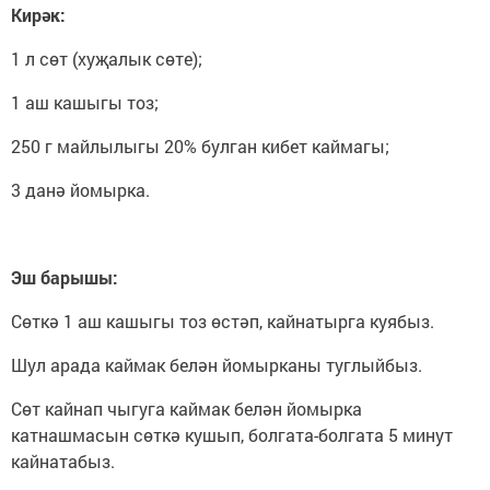
Кирәк:
1 л сөт (хуҗалык сөте);
1 аш кашыгы тоз;
250 г майлылыгы 20% булган кибет каймагы;
3 данә йомырка.
Эш барышы:
Сөткә 1 аш кашыгы тоз өстәп, кайнатырга куябыз.
Шул арада каймак белән йомырканы туглыйбыз.
Сөт кайнап чыгуга каймак белән йомырка
катнашмасын сөткә кушып, болгата-болгата 5 минут
кайнатабыз.