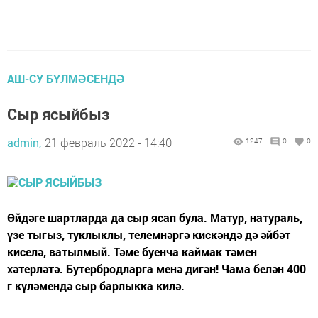
АШ-СУ БҮЛМӘСЕНДӘ
Сыр ясыйбыз
admin,
21 февраль 2022 - 14:40
1247
0
0
Өйдәге шартларда да сыр ясап була. Матур, натураль,
үзе тыгыз, туклыклы, телемнәргә кискәндә дә әйбәт
киселә, ватылмый. Тәме буенча каймак тәмен
хәтерләтә. Бутербродларга менә дигән! Чама белән 400
г күләмендә сыр барлыкка килә.