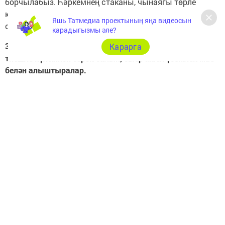
борчылабыз. Һәркемнең стаканы, чынаягы төрле
күләмдә була. Төгәллек өчен махсус үлчәү, йә савыт
Яшь Татмедиа проектының яңа видеосын
сатып алыгыз.
карадыгызмы әле?
3. Ризык файдалырак булсын өчен, шикәр комын
Карарга
тиешле күләмнән әзрәк салып, сыер маен үсемлек мае
белән алыштыралар.
Сыер сөтен солы сөтенә, сыер маен үсемлек маена
алыштырып, шикәр комы күләмен киметеп, камыр
әзерләүнең химик процессы бозыла. Май эмульгация
өчен җавап бирә, шикәр комы камырның куелыгына
йогынты ясый. Камыр ризыгы пешергәндә рецепттан
тайпылмаска тырышыгыз.
4. Һәрвакыт тефлон таба кулланалар.
Ябыштырмый торган заманча табалар йомырка