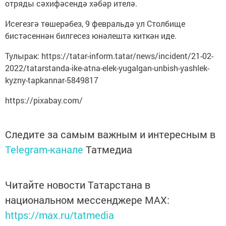
отряды сәхифәсендә хәбәр ителә.
Исегезгә төшерәбез, 9 февральдә ул Столбище
бистәсеннән билгесез юнәлештә киткән иде.
Тулырак: https://tatar-inform.tatar/news/incident/21-02-
2022/tatarstanda-ike-atna-elek-yugalgan-unbish-yashlek-
kyzny-tapkannar-5849817
https://pixabay.com/
Следите за самым важным и интересным в
Telegram-канале
Татмедиа
Читайте новости Татарстана в
национальном мессенджере MАХ:
https://max.ru/tatmedia