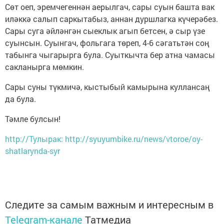
Сөт оеп, эремчегеннән аерылгач, сары суын башта вак
иләккә салып саркытабыз, аннан дуршлагка күчерәбез.
Сары суга әйләнгән сыеклык агып бетсен, ә сыр үзе
суынсын. Суынгач, фольгага төреп, 4-6 сәгатьтән соң
табынга чыгарырга була. Суыткычта бер атна чамасы
сакланырга мөмкин.
Сары суны түкмичә, кыстыбый камырына куллансаң
да була.
Тәмле булсын!
http://Тулырак: http://syuyumbike.ru/news/vtoroe/oy-
shatlarynda-syr
Следите за самым важным и интересным в
Telegram-канале
Татмедиа