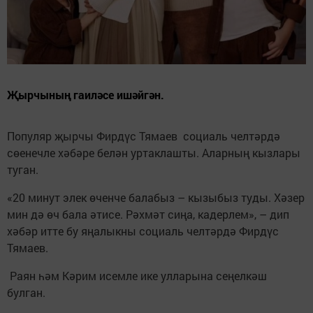
Җырчының гаиләсе ишәйгән.
Популяр җырчы Фирдүс Тямаев социаль челтәрдә
сөенечле хәбәре белән уртаклашты. Аларның кызлары
туган.
«20 минут элек өченче балабыз – кызыбыз туды. Хәзер
мин дә өч бала әтисе. Рәхмәт сиңа, кадерлем», – дип
хәбәр итте бу яңалыкны социаль челтәрдә Фирдүс
Тямаев.
Раян һәм Кәрим исемле ике улларына сеңелкәш
булган.