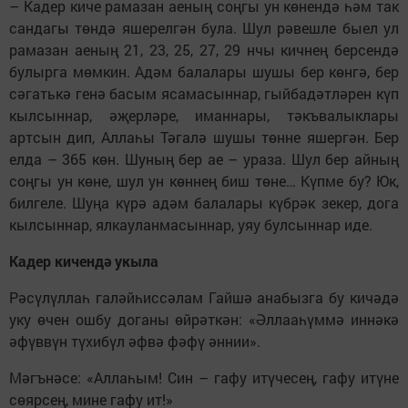
– Кадер киче рамазан аеның соңгы ун көнендә һәм так
сандагы төндә яшерелгән була. Шул рәвешле быел ул
рамазан аеның 21, 23, 25, 27, 29 нчы кичнең берсендә
булырга мөмкин. Адәм балалары шушы бер көнгә, бер
сәгатькә генә басым ясамасыннар, гыйбадәтләрен күп
кылсыннар, әҗерләре, иманнары, тәкъвалыклары
артсын дип, Аллаһы Тәгалә шушы төнне яшергән. Бер
елда – 365 көн. Шуның бер ае – ураза. Шул бер айның
соңгы ун көне, шул ун көннең биш төне… Күпме бу? Юк,
билгеле. Шуңа күрә адәм балалары күбрәк зекер, дога
кылсыннар, ялкауланмасыннар, уяу булсыннар иде.
Кадер кичендә укыла
Рәсүлүллаһ галәйһиссәлам Гайшә анабызга бу кичәдә
уку өчен ошбу доганы өйрәткән: «Әллааһүммә иннәкә
әфүввүн түхибүл әфвә фәфү әннии».
Мәгънәсе: «Аллаһым! Син – гафу итүчесең, гафу итүне
сөярсең, мине гафу ит!»