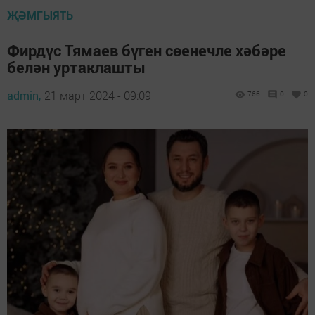
ҖӘМГЫЯТЬ
Фирдүс Тямаев бүген сөенечле хәбәре
белән уртаклашты
admin,
21 март 2024 - 09:09
766
0
0