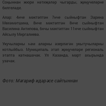
Соңыннан жюри нәтиҗәләр чыгарды, җиңүчеләрне
билгеләде.
Алар: 4нче мәктәптән 7нче сыйныфтан Зарина
Мөхәмәтшина, 8нче мәктәптән 8нче сыйныфтан
Василина Антипова, 6нчы мәктәптән 11нче сыйныфтан
Айсылу Миргалиева.
Укучыларны һәм аларны әзерләгән укытучыларны
котлыйбыз. Муниципаль этап җиңүчеләре региональ
этапта катнашачак. Ул Казанда, март ахырында
узачак.
Фото: Мәгариф идарәсе сайтыннан