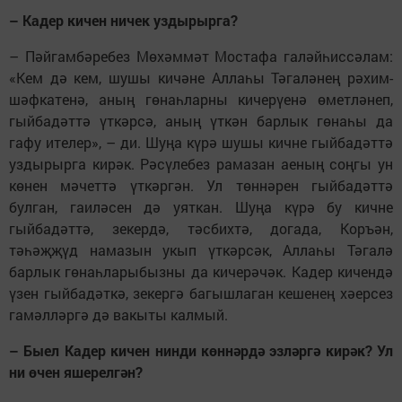
– Кадер кичен ничек уздырырга?
– Пәйгамбәребез Мөхәммәт Мостафа галәйһиссәлам:
«Кем дә кем, шушы кичәне Аллаһы Тәгаләнең рәхим-
шәфкатенә, аның гөнаһларны кичерүенә өметләнеп,
гыйбадәттә үткәрсә, аның үткән барлык гөнаһы да
гафу ителер», – ди. Шуңа күрә шушы кичне гыйбадәттә
уздырырга кирәк. Рәсүлебез рамазан аеның соңгы ун
көнен мәчеттә үткәргән. Ул төннәрен гыйбадәттә
булган, гаиләсен дә уяткан. Шуңа күрә бу кичне
гыйбадәттә, зекердә, тәсбихтә, догада, Коръән,
тәһәҗҗүд намазын укып үткәрсәк, Аллаһы Тәгалә
барлык гөнаһларыбызны да кичерәчәк. Кадер кичендә
үзен гыйбадәткә, зекергә багышлаган кешенең хәерсез
гамәлләргә дә вакыты калмый.
– Быел Кадер кичен нинди көннәрдә эзләргә кирәк? Ул
ни өчен яшерелгән?