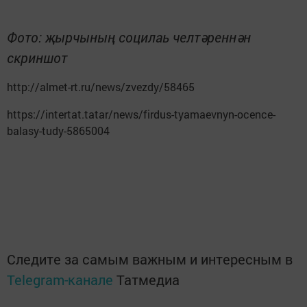
Фото: җырчының социлаь челтәреннән
скриншот
http://almet-rt.ru/news/zvezdy/58465
https://intertat.tatar/news/firdus-tyamaevnyn-ocence-
balasy-tudy-5865004
Следите за самым важным и интересным в
Telegram-канале
Татмедиа