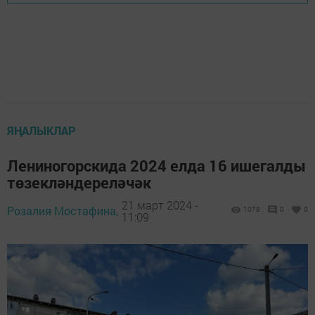
ЯҢАЛЫКЛАР
Лениногорскида 2024 елда 16 ишегалды
төзекләндереләчәк
21 март 2024 -
Розалия Мостафина,
1078
0
0
11:09