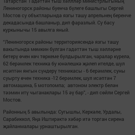
Татарстан Гадәттән тыш хәллләр министрлыгының
Лениногорск районы буенча бүлеге башлыгы Сергей
Мостов су объктларында язгы ташу апрельнең беренче
декадасында башланыр, дип фаразлый. Су басу
куркынычы 15 авылга яный.
“Лениногорск районы территориясендә язгы ташу
вакытында мөмкин булган гадәттән тыш хәлләрне
бетерү өчен көч төркеме булдырылган, чаралар күрелә,
62 берәмлек техника бу юнәлешкә җәлеп ителде, шул
исәптән янгын сүндерү техникасы - 6 берәмлек, суны
суырту өчен техника -12 берәмлек, шул исәптән 7
автомашина, 5 мотопомпа; автоном электр белән
тәэмин итү чыганаклары 15 әү бар”, - дип сөйли Сергей
Мостов.
Районның 5 авылында: Сугышлы, Керкәле, Урдалы,
Сарабиккол, Яңа Иштирәктә хәбәр итә торган сирена
җайланмалары урнаштырылган.