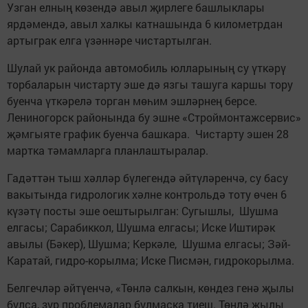
Узган елның көзендә авыл җирлеге башлыклары
ярдәмендә, авыл халкы катнашында 6 километрдан
артыграк елга үзәннәре чистартылган.
Шулай ук районда автомобиль юлларының су үткәрү
торбаларын чистарту эше дә язгы ташуга каршы тору
буенча үткәрелә торган мөһим эшләрнең берсе.
Лениногорск районында бу эшне «Строймонтажсервис»
җәмгыяте график буенча башкара. Чистарту эшен 28
мартка тәмамларга планлаштыралар.
Гадәттән тыш хәлләр бүлегендә әйтүләренчә, су басу
вакытында гидрологик хәлне контрольдә тоту өчен 6
күзәтү посты эше оештырылган: Сугышлы, Шушма
елгасы; Сарабиккол, Шушма елгасы; Иске Иштирәк
авылы (Бәкер), Шушма; Керкәле, Шушма елгасы; Зәй-
Каратай, гидро-корылма; Иске Писмән, гидрокорылма.
Белгечләр әйтүенчә, «Төнлә салкын, көндез генә җылы
булса, зур проблемалар булмаска тиеш. Төнлә җылы