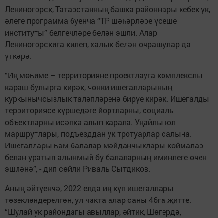
Лениногорск, Татарстанның башка районнары кебек үк,
әлеге программа буенча “ТР шәһәрләре үсеше
институты” белгечләре белән эшли. Алар
Лениногорскига килеп, халык белән очрашулар да
үткәрә.
“Иң мөһиме – территорияне проектлауга комплекслы
караш булырга кирәк, чөнки ишегалларының
куркынычсызлык таләпләренә бирүе кирәк. Ишегалды
территориясе күршедәге йортларны, социаль
объектларны исәпкә алып карала. Уңайлы юл
маршрутлары, подъезддан ук тротуарлар салына.
Ишегаллары һәм балалар мәйданчыклары коймалар
белән уратып алынмый бу балаларның иминлеге өчен
эшләнә”, - дип сөйли Риваль Сытдиков.
Аның әйтүенчә, 2022 елда иң күп ишегаллары
төзекләндерелгән, ул чакта алар саны 46га җитте.
“Шулай ук райондагы авыллар, әйтик, Шөгердә,