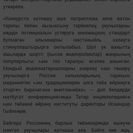
үткәрелә.
«Конкурста катнашу аша патриотизм, кече ватан
тарихы белән кызыксыну тәрбияләү, укучыларны
иҗади потенциалын үстерүгә инновацион, стандарт
булмаган алымнарны мөстәкыйль эзләүгә
стимуллаштырырга омтылабыз. Шул ук вакытта
яшьләрдә шортс (кыска видеороликлар) жанрының
популярлыгы һәм тиз таралуы исәпкә алынган.
Мондый видеоматериалларны әзерләү һәм төшерү
укучыларга Россия халыкларының тарихын,
мәдәниятен һәм традицияләрен алга таба өйрәнүгә
этәргеч бирәчәгәнә өметләнәбез», — дип белдерде
матбугат конференциясендә Татар энциклопедиясе
һәм төбәкне өйрәнү институты директоры Искәндәр
Гыйләҗев.
Бәйгедә Россиянең барлык төбәкләрендә яшәүче
мәктәп укучылары катнаша ала. Бәйге ике яшь