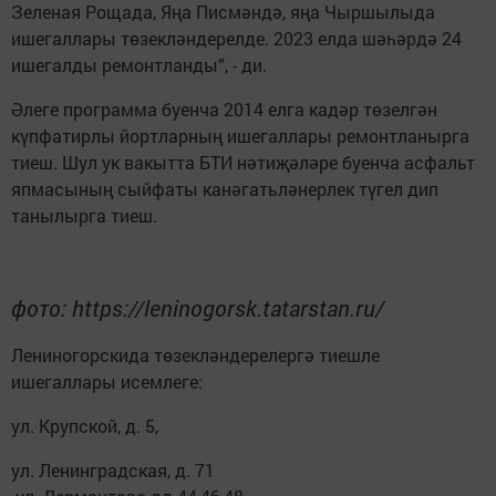
Зеленая Рощада, Яңа Писмәндә, яңа Чыршылыда
ишегаллары төзекләндерелде. 2023 елда шәһәрдә 24
ишегалды ремонтланды”, - ди.
Әлеге программа буенча 2014 елга кадәр төзелгән
күпфатирлы йортларның ишегаллары ремонтланырга
тиеш. Шул ук вакытта БТИ нәтиҗәләре буенча асфальт
япмасының сыйфаты канәгатьләнерлек түгел дип
танылырга тиеш.
фото: https://leninogorsk.tatarstan.ru/
Лениногорскида төзекләндерелергә тиешле
ишегаллары исемлеге:
ул. Крупской, д. 5,
ул. Ленинградская, д. 71