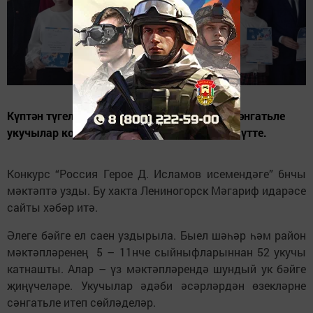
Күптән түгел “Тере классика” Бөтенроссия сәнгатьле
укучылар конкурсының муниципаль этабы үтте.
Конкурс “Россия Герое Д. Исламов исемендәге” 6нчы
мәктәптә узды. Бу хакта Лениногорск Мәгариф идарәсе
сайты хәбәр итә.
Әлеге бәйге ел саен уздырыла. Быел шәһәр һәм район
мәктәпләренең 5 – 11нче сыйныфларыннан 52 укучы
катнашты. Алар – үз мәктәпләрендә шундый ук бәйге
җиңүчеләре. Укучылар әдәби әсәрләрдән өзекләрне
сәнгатьле итеп сөйләделәр.