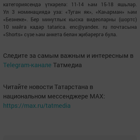
категориясендә үткәрелә: 11-14 һәм 15-18 яшьләр.
Ул 3 номинациядә уза: «Туган як», «Каһарман» һәм
«Безнеке». Бер минутлык кыска видеоларны (шортс)
10 майга кадәр tatarica. enc@yandex. ru почтасына
«Shorts» сүзе һәм анкета белән җибәрергә була.
Следите за самым важным и интересным в
Telegram-канале
Татмедиа
Читайте новости Татарстана в
национальном мессенджере MАХ:
https://max.ru/tatmedia