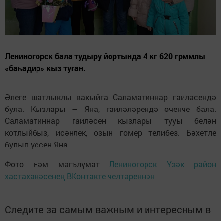
Лениногорск бала тудыру йортында 4 кг 620 грммлы
«баһадир» кыз туган.
Әлеге шатлыклы вакыйга Саламатиннар гаиләсендә
була. Кызлары — Яна, гаиләләрендә өченче бала.
Саламатиннар гаиләсен кызлары тууы белән
котлыйбыз, исәнлек, озын гомер телибез. Бәхетле
булып үссен Яна.
Фото һәм мәгълүмат
Лениногорск Үзәк район
хастаханәсенең ВКонтакте челтәреннән
Следите за самым важным и интересным в