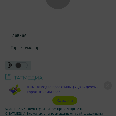
Главная
Төрле темалар
Яшь Татмедиа проектының яңа видеосын
Телефон АО «ТАТМЕДИА»:
(843) 222 09 84
карадыгызмы әле?
16+
Карарга
© 2011 - 2026. Заман сулышы. Все права защищены.
© ТАТМЕДИА. Все материалы, размещенные на сайте, защищены