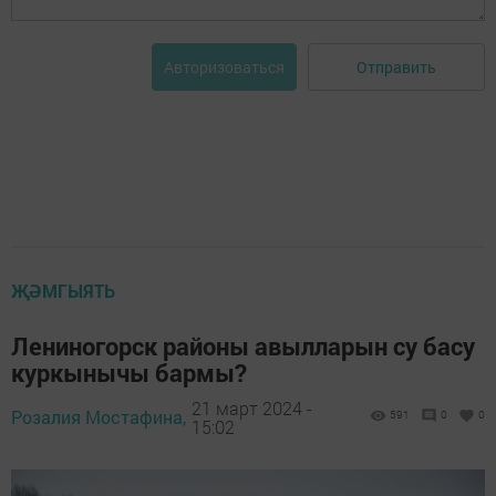
Отправить
Авторизоваться
ҖӘМГЫЯТЬ
Лениногорск районы авылларын су басу
куркынычы бармы?
21 март 2024 -
Розалия Мостафина,
591
0
0
15:02