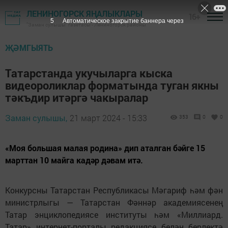
ЛЕНИНОГОРСК ЯҢАЛЫКЛАРЫ
16+
3
Автоматическое закрытие баннера через
"Заман сулышы" газетасы - Лениногорск районы
ҖӘМГЫЯТЬ
Татарстанда укучыларга кыска
видеороликлар форматында туган якны
тәкъдир итәргә чакыралар
Заман сулышы,
21 март 2024 - 15:33
353
0
0
«Моя большая малая родина» дип аталган бәйге 15
марттан 10 майга кадәр дәвам итә.
Конкурсны Татарстан Республикасы Мәгариф һәм фән
министрлыгы — Татарстан Фәннәр академиясенең
Татар энциклопедиясе институты һәм «Миллиард.
Татар» интернет-порталы редакциясе белән берлектә