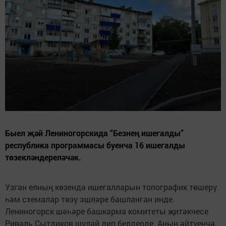
Быел җәй Лениногорскида “Безнең ишегалды”
республика программасы буенча 16 ишегалды
төзекләндереләчәк.
Узган елның көзендә ишегалларын топографик төшерү
һәм схемалар төзү эшләре башланган инде.
Лениногорск шәһәре башкарма комитеты җитәкчесе
Риваль Сытдиков шулай дип белдерде. Аның әйтүенчә,