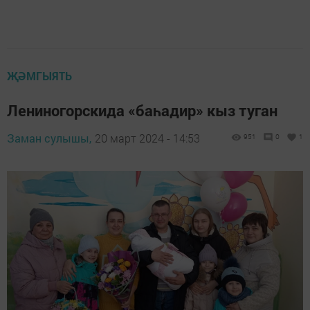
ҖӘМГЫЯТЬ
Лениногорскида «баһадир» кыз туган
Заман сулышы,
20 март 2024 - 14:53
951
0
1