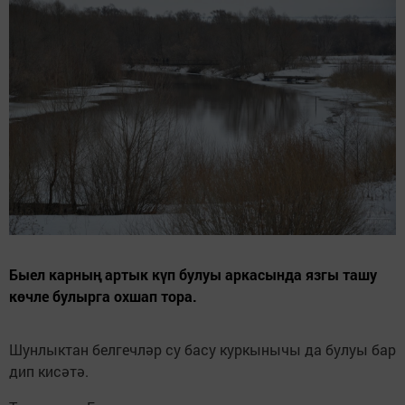
Быел карның артык күп булуы аркасында язгы ташу
көчле булырга охшап тора.
Шунлыктан белгечләр су басу куркынычы да булуы бар
дип кисәтә.