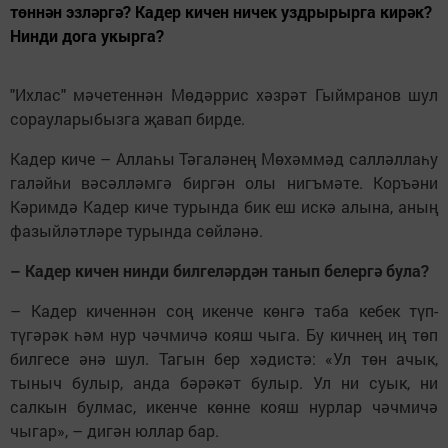
төннән эзләргә? Кадер кичен ничек уздрырырга кирәк?
Нинди дога укырга?
"Ихлас" мәчетеннән Мөдәррис хәзрәт Гыймранов шул
сорауларыбызга җавап бирде.
Кадер киче – Аллаһы Тәгаләнең Мөхәммәд салләллаһу
галәйһи вәсәлләмгә биргән олы нигъмәте. Коръәни
Кәримдә Кадер киче турында бик еш искә алына, аның
фазыйләтләре турында сөйләнә.
– Кадер кичен нинди билгеләрдән танып белергә була?
– Кадер киченнән соң икенче көнгә таба кебек түп-
түгәрәк һәм нур чәчмичә кояш чыга. Бу кичнең иң төп
билгесе әнә шул. Тагын бер хәдистә: «Ул төн ачык,
тыныч булыр, анда бәрәкәт булыр. Ул ни суык, ни
салкын булмас, икенче көнне кояш нурлар чәчмичә
чыгар», – дигән юллар бар.