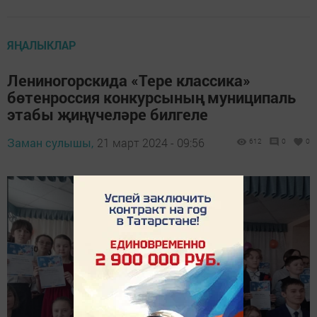
ЯҢАЛЫКЛАР
Лениногорскида «Тере классика»
бөтенроссия конкурсының муниципаль
этабы җиңүчеләре билгеле
Заман сулышы,
21 март 2024 - 09:56
612
0
0