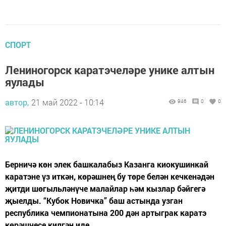
СПОРТ
Лениногорск каратэчеләре унике алтын
яулады
автор,
21 май 2022 - 10:14
946
0
0
Берничә көн элек башкалабыз Казанга киокушинкай
каратэне үз иткән, көрәшнең бу төре белән кечкенәдән
җитди шөгыльләнүче малайлар һәм кызлар бәйгегә
җыелды. “Кубок Новичка” баш астында узган
республика чемпионатына 200 дән артыграк каратэ
көрәшчесе килгән иде.