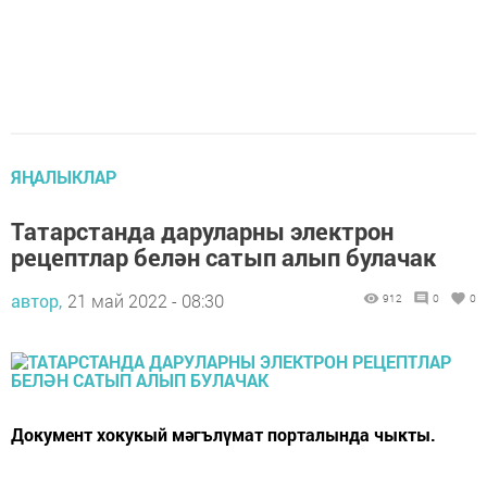
ЯҢАЛЫКЛАР
Татарстанда даруларны электрон
рецептлар белән сатып алып булачак
автор,
21 май 2022 - 08:30
912
0
0
Документ хокукый мәгълүмат порталында чыкты.