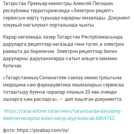
Татарстан Премьер-министры Алексей Песошин
республика территориясендә «Электрон рецепт»
сервисын кертү турында карарны имзалады. Документ
хокукый мәгълүмат порталында чыкты.
Карар нигезендә, хәзер Татарстан Республикасында
даруларга рецептлар кәгазьдә генә түгел, ә электрон
рәвештә дә биреләчәк. Электрон рецептлар белән
даруларны даруханәләрдә сатып алырга мөмкин
булачак.
«Татарстанның Сәламәтлек саклау министрлыгына
медицина һәм фармацевтика оешмаларын сервиска
тоташтыру буенча чаралар планын 20 көн эчендә
эшләргә һәм расларга», – дип язылган документта.
https://tatar-inform.tatar/news/tatarstanda-darularny-
elektron-receptlar-belan-satyp-alyp-bulacak-5854752
фото: https://pixabay.com/ru/