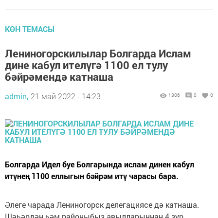
КӨН ТЕМАСЫ
Лениногорскилылар Болгарда Ислам
дине кабул ителүгә 1100 ел тулу
бәйрәмендә катнаша
admin,
21 май 2022 - 14:23
1306
0
0
Болгарда Идел буе Болгарында ислам динен кабул
итүнең 1100 еллыгын бәйрәм итү чарасы бара.
Әлеге чарада Лениногорск делегациясе дә катнаша.
Шәһәрдән һәм районыбыз авылларыннан 4 зур