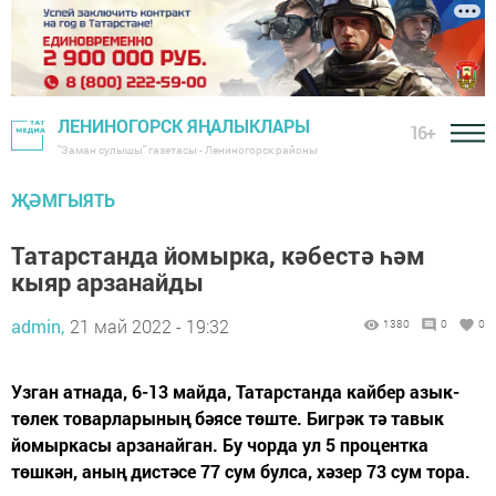
ЛЕНИНОГОРСК ЯҢАЛЫКЛАРЫ
16+
"Заман сулышы" газетасы - Лениногорск районы
ҖӘМГЫЯТЬ
Татарстанда йомырка, кәбестә һәм
кыяр арзанайды
admin,
21 май 2022 - 19:32
1380
0
0
Узган атнада, 6-13 майда, Татарстанда кайбер азык-
төлек товарларының бәясе төште. Бигрәк тә тавык
йомыркасы арзанайган. Бу чорда ул 5 процентка
төшкән, аның дистәсе 77 сум булса, хәзер 73 сум тора.