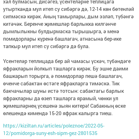
хәл булмасын, дисәгез, үсентеләрне теплицага
утыртканда мул итеп су сибәргә дә, 12-14 көн бөтенләй
сипмәскә кирәк. Аның тамырлары, дым эзләп, түбәнгә
китәчәк. Беренче җимешләр барлыкка килгәнче
дымлылыкны булдырмаска тырышырга, ә менә
помидорлары күренә башлагач, атнасына бер-ике
тапкыр мул итеп су сибәргә дә була.
Үсентеләр теплицада бер ай чамасы үскәч, түбәндәге
яфракларын йолкып ташларга кирәк. Бу эшне даими
башкарып торырга, ә помидорлар пешә башлагач,
өченче сабактан өстәге яфракларга тимәскә. Тик
бакчачылар шуны истә тотсын: сабактагы барлык
яфракларны да өзеп ташларга ярамый, чөнки ул
җимешләрнең үсешенә зыян китерә! Сабакның өске
өлешендә кимендә 15-20 яфрак калырга тиеш.
https://kiziltan.ru/articles/poleznoe/2022-05-
12/pomidorga-suny-esh-sipm-gez-2801535