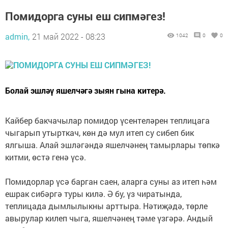
Помидорга суны еш сипмәгез!
admin,
21 май 2022 - 08:23
1042
0
0
Болай эшләү яшелчәгә зыян гына китерә.
Кайбер бакчачылар помидор үсентеләрен теплицага
чыгарып утырткач, көн дә мул итеп су сибеп бик
ялгыша. Алай эшләгәндә яшелчәнең тамырлары төпкә
китми, өстә генә үсә.
Помидорлар үсә барган саен, аларга суны аз итеп һәм
ешрак сибәргә туры килә. Ә бу, үз чиратында,
теплицада дымлылыкны арттыра. Нәтиҗәдә, төрле
авырулар килеп чыга, яшелчәнең тәме үзгәрә. Андый