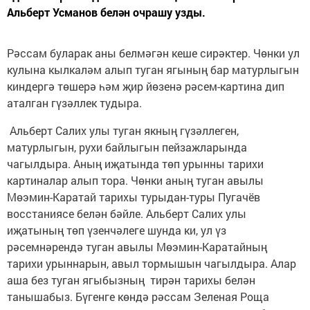
Альберт Усманов белән очрашу узды.
Рәссам буларак аны белмәгән кеше сирәктер. Чөнки ул
кулына кылкаләм алып туган ягының бар матурлыгын
киндергә төшерә һәм җир йөзенә рәсем-картина дип
аталган гүзәллек тудыра.
Альберт Салих улы туган якның гүзәллеген,
матурлыгын, рухи байлыгын пейзажларында
чагылдыра. Аның иҗатында төп урынны тарихи
картиналар алып тора. Чөнки аның туган авылы
Мөэмин-Каратай тарихы турыдан-туры Пугачёв
восстаниясе белән бәйле. Альберт Салих улы
иҗатының төп үзенчәлеге шунда ки, ул үз
рәсемнәрендә туган авылы Мөэмин-Каратайның
тарихи урыннарын, авыл тормышын чагылдыра. Алар
аша без туган ягыбызның тирән тарихы белән
танышабыз. Бүгенге көндә рәссам Зеленая Роща