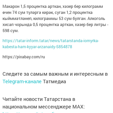
Макарон 1,5 процентка арткан, хәзер бер килограмм
өчен 74 сум түләргә кирәк, суган 1,2 процентка
кыйммәтләнеп, килограммы 53 сум булган. Алкоголь
хисап чорында 0,5 процентка арткан, хәзер бер литры -
598 сум.
https://tatar-inform.tatar/news/tatarstanda-iomyrka-
kabesta-ham-kyyar-arzanaidy-5854878
https://pixabay.com/ru
Следите за самым важным и интересным в
Telegram-канале
Татмедиа
Читайте новости Татарстана в
национальном мессенджере MАХ: