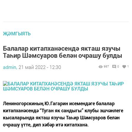
ҖӘМГЫЯТЬ
Балалар китапханәсендә якташ язучы
Таһир Шәмсуаров белән очрашу булды
admin,
21 май 2022 - 12:30
967
0
1
Лениногорскиның Ю.Гагарин исемендәге балалар
китапханәсендә “Туган як сандыгы” клубы эшчәнлеге
кысаларында якташ язучы Таһир Шәмсуаров белән
очрашу үтте, дип хәбәр итә китапханә.