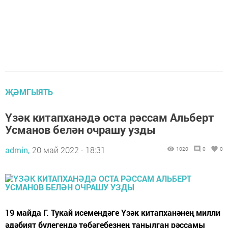
ҖӘМГЫЯТЬ
Үзәк китапханәдә оста рәссам Альберт
Усманов белән очрашу узды
admin,
20 май 2022 - 18:31
1020
0
0
19 майда Г. Тукай исемендәге Үзәк китапханәнең милли
әдәбият бүлегендә төбәгебезнең танылган рәссамы