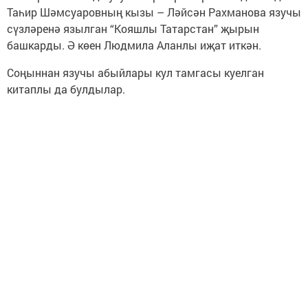
Таһир Шәмсуаровның кызы – Ләйсән Рахманова язучы
сүзләренә язылган “Кояшлы Татарстан” җырын
башкарды. Ә көен Людмила Аланлы иҗат иткән.
Соңыннан язучы абыйлары кул тамгасы куелган
китаплы да булдылар.