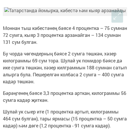
Моннан тыш кәбестәнең бәясе 4 процентка – 75 сумнан
72 сумга, кыяр 3 процентка арзанайган – 134 сумнан
131 сум булган.
Бу чорда чөгендерның бәясе 2 сумга төшкән, хәзер
килограммы 69 сум тора. Шулай ук помидор бәясе дә
ике сумга төшкән, хәзер килграммын 188 сумнан сатып
алырга була. Пешерелгән колбаса 2 сумга – 400 сумга
кадәр төшкән.
Бәрәңгенең бәясе 3,3 процентка арткан, килограммы 56
сумга кадәр җиткән.
Шулай ук сыер ите (1 процентка артып, килограммы
464 сум булган), тары ярмасы (15 процентка – 50 сумга
кадәр) һәм дөге (1,2 процентка - 91 сумга кадәр).