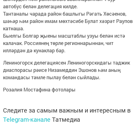
автобус белән делегация килде.
Тантаналы чарада район башлыгы Рәгать Хөсәенов,
шәһәр һәм район имам мөхтәсибе Булат хәзрәт Раупов
катнаша.
Быелгы Болгар җыены масштаблы узуы белән истә
калачак. Россиянең төрле регионнарыннан, чит
илләрдән дә кунаклар бар.
Лениногорск делегациясен Лениногорскидагы таджик
диаспорасы рәисе Низамеддин Эшонов һәм аның
командасы тәмле пылау белән сыйлады.
Розалия Мостафина фотолары
Следите за самым важным и интересным в
Telegram-канале
Татмедиа