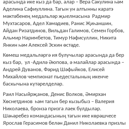
арасында ике кыз да бар, алар – Вера Сакулина һәм
Аделина Сафиуллина. Тагын ун алтынны каратэ
мәктәбенең медальләр җыелмасына Радмир
Мухтасаров, Адел Хәмәдиев, Ранис Җиһаншин,
Айдан Ризатдинов, Вильдан Галимов, Семен Горбов,
Альмир Наримбетов, Тимур Нәфисуллин, Никита
Янкин һәм Алексей Эскин өстәде.
Көмеш медальләргә ия булучылар арасында да бер
кыз бар, ул -Адилә Әюпова, ә малайлар арасында –
Андрей Дуванов, Фәрид Шәфыйков, Елисей
Михайлов чемпионат пьедесталының икенче
баскычына күтәрелделәр.
Раил Насыйрҗанов, Денис Волков, Әмирхан
Хөснетдинов һәм тагын бер кызыбыз – Валерия
Николаева, бронза призга лаек булдылар.
Шәһәребез командасының тагын ике көрәшчесе
Ярослав Герасимов белән Данил Николаевка призлы