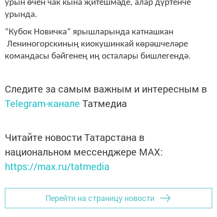
урын өчен чак кына җитешмәде, алар дүртенче
урында.
“Кубок Новичка” ярышларында катнашкан
Лениногорскиның киокушинкай көрәшчеләре
командасы бәйгенең иң осталары бишлегендә.
Следите за самым важным и интересным в
Telegram-канале
Татмедиа
Читайте новости Татарстана в
национальном мессенджере MАХ:
https://max.ru/tatmedia
Перейти на страницу новости