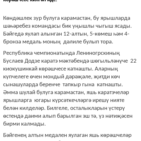
Көндәшлек зур булуга карамастан, бу ярышларда
шәһәребез командасы бик уңышлы чыгыш ясады.
Бәйгедә яулап алынган 12-алтын, 5-көмеш һәм 4-
бронза медаль моның дәлиле булып тора.
Республика чемпионатында Лениногрскиның
Буслаев Додзе каратэ мәктәбендә шөгыльләнүче 22
киокушинкай көрәшчесе катнашты. Аларның
күпчелеге өчен мондый дәрәҗәле, җитди көч
сынашуларда беренче тапкыр гына катнашты.
Әмма шулай булуга карамастан, яшь каратэчеләр
ярышларга югары күрсәткечләргә ирешү нияте
белән килделәр. Билгеле, осталыкларын үстерү
өстендә даими алып барылган эш тә, үз нәтиҗәсен
бирми калмады.
Бәйгенең алтын медален яулаган яшь көрәшчеләр