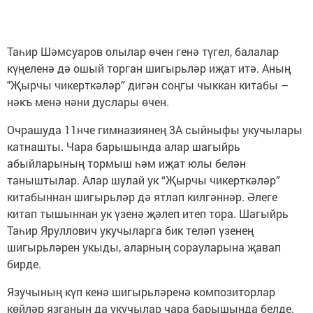
Таһир Шәмсуаров олылар өчен генә түгел, балалар
күңеленә дә ошый торган шигырьләр иҗат итә. Аның
"Җырчы чикерткәләр” дигән соңгы чыккан китабы –
нәкъ менә нәни дуслары өчен.
Очрашуда 11нче гимназиянең 3А сыйныфы укучылары
катнашты. Чара барышында алар шагыйрь
абыйларының тормыш һәм иҗат юлы белән
таныштылар. Алар шулай ук “Җырчы чикерткәләр”
китабыннан шигырьләр дә ятлап килгәннәр. Әлеге
китап тышыннан ук үзенә җәлеп итеп тора. Шагыйрь
Таһир Яруллович укучыларга бик теләп үзенең
шигырьләрен укыды, аларның сорауларына җавап
бирде.
Язучының күп кенә шигырьләренә композиторлар
көйләр язганын да укучылар чара барышында белде.