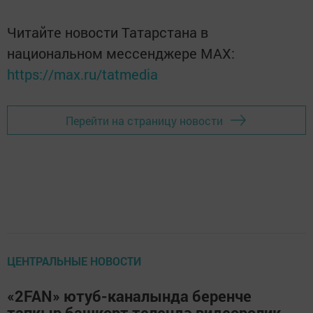
Читайте новости Татарстана в
национальном мессенджере MАХ:
https://max.ru/tatmedia
Перейти на страницу новости
ЦЕНТРАЛЬНЫЕ НОВОСТИ
«2FAN» ютуб-каналында беренче
тапкыр башкорт телендә видеоролик