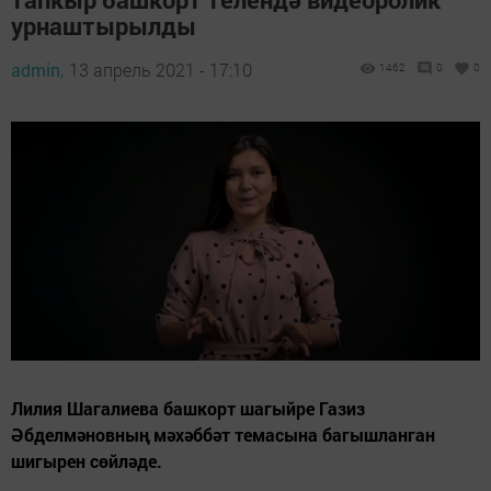
урнаштырылды
admin,
13 апрель 2021 - 17:10
1462
0
0
Лилия Шагалиева башкорт шагыйре Газиз
Әбделмәновның мәхәббәт темасына багышланган
шигырен сөйләде.