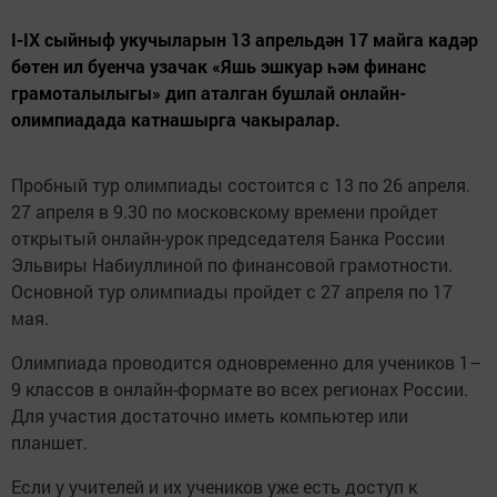
I-IX сыйныф укучыларын 13 апрельдән 17 майга кадәр
бөтен ил буенча узачак «Яшь эшкуар һәм финанс
грамоталылыгы» дип аталган бушлай онлайн-
олимпиадада катнашырга чакыралар.
Пробный тур олимпиады состоится с 13 по 26 апреля.
27 апреля в 9.30 по московскому времени пройдет
открытый онлайн-урок председателя Банка России
Эльвиры Набиуллиной по финансовой грамотности.
Основной тур олимпиады пройдет с 27 апреля по 17
мая.
Олимпиада проводится одновременно для учеников 1–
9 классов в онлайн-формате во всех регионах России.
Для участия достаточно иметь компьютер или
планшет.
Если у учителей и их учеников уже есть доступ к