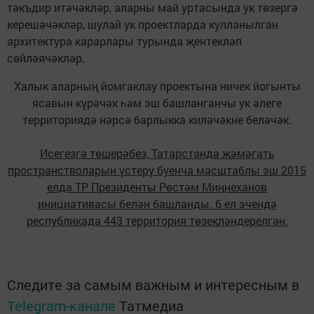
тәкъдир итәчәкләр, аларны май уртасында ук төзергә
керешәчәкләр, шулай ук проектларда кулланылган
архитектура карарлары турында җентекләп
сөйләячәкләр.
Халык аларның йомгаклау проектына ничек йогынты
ясавын күрәчәк һәм эш башланганчы ук әлеге
территориядә нәрсә барлыкка киләчәкне беләчәк.
Исегезгә төшерәбез, Татарстанда җәмәгать
пространстволарын үстерү буенча масштаблы эш 2015
елда ТР Президенты Рөстәм Миңнеханов
инициативасы белән башланды. 6 ел эчендә
республикада 443 территория төзекләндерелгән.
Следите за самым важным и интересным в
Telegram-канале
Татмедиа