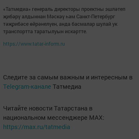
«Татмедиа» генераль директоры проектны эшләтеп
җибәрү алдыннан Мәскәү һәм Санкт-Петербург
тәҗрибәсе өйрәнелүен, анда басмалар шулай ук
транспортта таратылуын искәртте.
https://www.tatar-inform.ru
Следите за самым важным и интересным в
Telegram-канале
Татмедиа
Читайте новости Татарстана в
национальном мессенджере MАХ:
https://max.ru/tatmedia