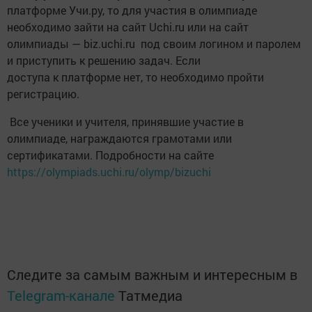
платформе Учи.ру, то для участия в олимпиаде
необходимо зайти на сайт Uchi.ru или на сайт
олимпиады — biz.uchi.ru под своим логином и паролем
и приступить к решению задач. Если
доступа к платформе нет, то необходимо пройти
регистрацию.
Все ученики и учителя, принявшие участие в
олимпиаде, награждаются грамотами или
сертификатами. Подробности на сайте
https://olympiads.uchi.ru/olymp/bizuchi
Следите за самым важным и интересным в
Telegram-канале
Татмедиа