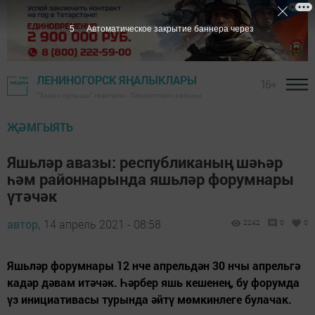
4
Автоматическое закрытие баннера через
ЛЕНИНОГОРСК ЯҢАЛЫКЛАРЫ
16+
"Заман сулышы" газетасы - Лениногорск районы
ҖӘМГЫЯТЬ
Яшьләр авазы: республиканың шәһәр
һәм районнарында яшьләр форумнары
үтәчәк
автор,
14 апрель 2021 - 08:58
2242
0
0
Яшьләр форумнары 12 нче апрельдән 30 нчы апрельгә
кадәр дәвам итәчәк. Һәрбер яшь кешенең, бу форумда
үз инициативасы турында әйтү мөмкинлеге булачак.