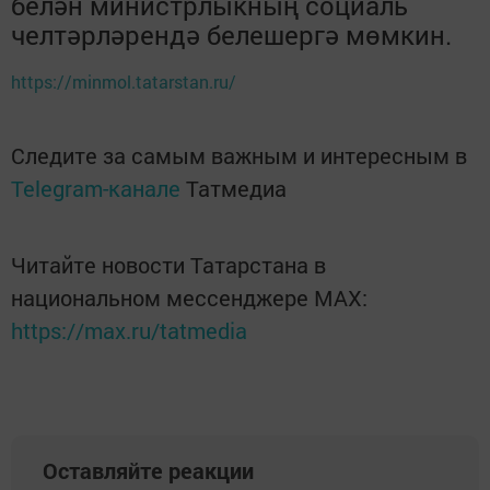
белән министрлыкның социаль
челтәрләрендә белешергә мөмкин.
https://minmol.tatarstan.ru/
Следите за самым важным и интересным в
Telegram-канале
Татмедиа
Читайте новости Татарстана в
национальном мессенджере MАХ:
https://max.ru/tatmedia
Оставляйте реакции