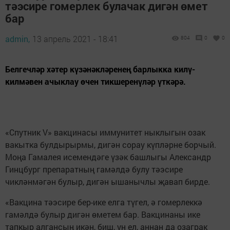
тәэсире гомерлек булачак дигән өмет
бар
admin,
13 апрель 2021 - 18:41
804
0
0
Белгечләр хәтер күзәнәкләренең барлыкка килү-
килмәвен ачыклау өчен тикшеренүләр үткәрә.
«Спутник V» вакцинасы иммунитет ныклыгын озак
вакытка булдырырмы, дигән сорау күпләрне борчый.
Моңа Гамалея исемендәге үзәк башлыгы Александр
Гинцбург препаратның гамәлдә булу тәэсире
чикләнмәгән булыр, дигән ышанычлы җавап бирде.
«Вакцина тәэсире бер-ике елга түгел, ә гомерлеккә
гамәлдә булыр дигән өметем бар. Вакцинаны ике
тапкыр алгансың икән, биш, ун ел, аннан да озаграк