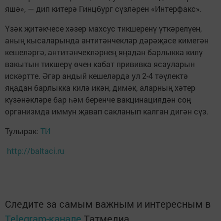
яшә», — дип китерә Гинцбург сүзләрен «Интерфакс».
Үзәк җитәкчесе хәзер махсус тикшеренү үткәрелүен,
аның кысаларында антитәнчекләр дәрәҗәсе кимегән
кешеләргә, антитәнчекләрнең яңадан барлыкка килү
вакытын тикшерү өчен кабат прививка ясауларын
искәртте. Әгәр андый кешеләрдә ул 2-4 тәүлектә
яңадан барлыкка килә икән, димәк, аларның хәтер
күзәнәкләре бар һәм беренче вакцинациядән соң
организмда иммун җавап сакланып калган дигән сүз.
Тулырак:
ТИ
http://baltaci.ru
Следите за самым важным и интересным в
Telegram-канале
Татмедиа