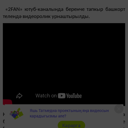
«2FAN» ютуб-каналында беренче тапкыр башкорт
телендә видеоролик урнаштырылды.
Яшь Татмедиа проектының яңа видеосын
КФУның III курс студенты Лилия Шагалиева роликта
карадыгызмы әле?
башкорт телендә шигырь укый. Ул башкорт шагыйре
Карарга