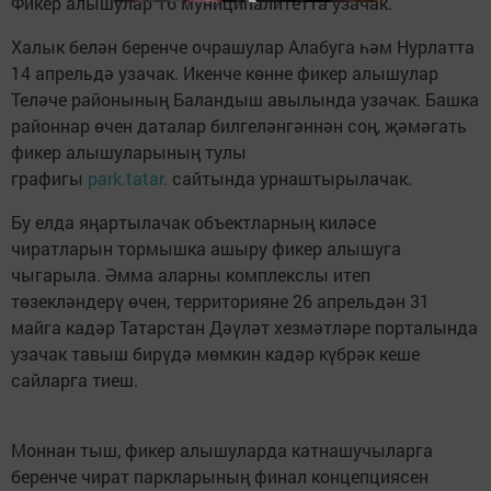
Фикер алышулар 16 муниципалитетта узачак.
Халык белән беренче очрашулар Алабуга һәм Нурлатта
14 апрельдә узачак. Икенче көнне фикер алышулар
Теләче районының Баландыш авылында узачак. Башка
районнар өчен даталар билгеләнгәннән соң, җәмәгать
фикер алышуларының тулы
графигы
park.tatar.
сайтында урнаштырылачак.
Бу елда яңартылачак объектларның киләсе
чиратларын тормышка ашыру фикер алышуга
чыгарыла. Әмма аларны комплекслы итеп
төзекләндерү өчен, территорияне 26 апрельдән 31
майга кадәр Татарстан Дәүләт хезмәтләре порталында
узачак тавыш бирүдә мөмкин кадәр күбрәк кеше
сайларга тиеш.
Моннан тыш, фикер алышуларда катнашучыларга
беренче чират паркларының финал концепциясен