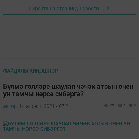
Перейти на страницу новости
ФАЙДАЛЫ КИҢӘШЛӘР
Бүлмә гөлләре шаулап чәчәк атсын өчен
ун тамчы нәрсә сибәргә?
автор,
14 апрель 2021 - 07:24
957
0
0