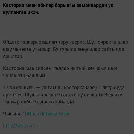
Касторка маен әбиләр борынгы заманнардан ук
кулланган икән.
Өйдәге гөлләрне ашлап тору хәерле. Шул очракта алар
шау чәчәктә утырыр. Бу турыда киңәшләр сайтында
язылган.
Касторка мае сипсәң, гөлләр ныгый, көч җыя һәм
чәчәк ата башлый.
1 чәй кашыгы — ун тамчы касторка маен 1 литр суда
эретегез. Шушы эремәне гадәти су сипкән кебек ике
тапкыр сибегез, диелә хәбәрдә.
Чыганак:
https://intertat.tatar
http://atnya-rt.ru