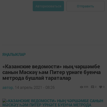
Отправить
Авторизоваться
ЯҢАЛЫКЛАР
«Казанские ведомости» ның чәршәмбе
санын Мәскәү һәм Питер үрнәге буенча
метрода бушлай тараталар
автор,
14 апрель 2021 - 08:26
856
0
0