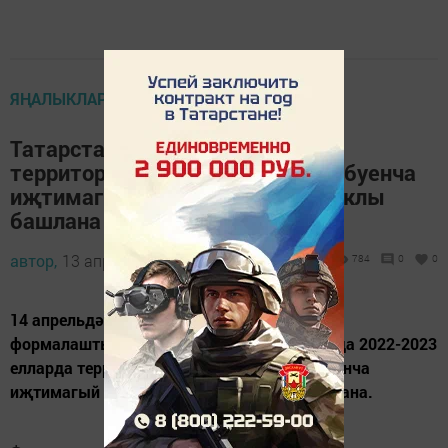
ЯҢАЛЫКЛАР
Татарстанда 2023 елга кадәр
территорияләрне төзекләндерү буенча
иҗтимагый фикер алышулар циклы
башлана
автор,
13 апрель 2021 - 19:02
784
0
0
14 апрельдә «Уңайлы шәһәр мохите
формалаштыру»программасы кысаларында 2022-2023
елларда территорияләрне төзекләндерү буенча
иҗтимагый фикер алышулар сериясе башлана.