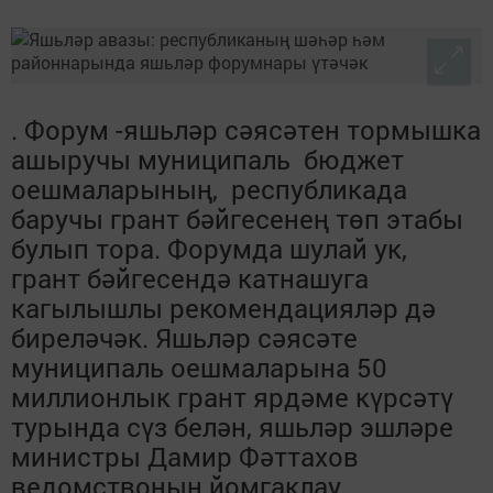
. Форум -яшьләр сәясәтен тормышка
ашыручы муниципаль бюджет
оешмаларының, республикада
баручы грант бәйгесенең төп этабы
булып тора. Форумда шулай ук,
грант бәйгесендә катнашуга
кагылышлы рекомендацияләр дә
биреләчәк. Яшьләр сәясәте
муниципаль оешмаларына 50
миллионлык грант ярдәме күрсәтү
турында сүз белән, яшьләр эшләре
министры Дамир Фәттахов
ведомствоның йомгаклау