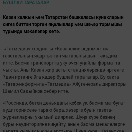
Казан халкын һәм Татарстан башкаласы кунакларын
сигез биттән торган яңалыклар һәм шәһәр тормышы
турында мәкаләләр көтә.
«Татмедиа» холдингы «Казанские ведомости»
газетасының яңартылган чыгарылышын тәкъдим
итте. Басма транспортта уку өчен уңайлы форматта
чыкты. Аны Казан җир асты станцияләрендә иртәнге
7дән иртәнге 9га кадәр бушлай тараталар. Бу хакта
«Татар-информ»га «Татмедиа» АҖ генераль директоры
Шамил Садыйков хәбәр итте.
«Россиядә, бөтен дөньядагы кебек үк, басма матбугат
аудиториясенә тараю бара, хәзерге буын газета-
журналларны укымый диярлек. Шуңа күрә безнең
бурыч-аудиторияне киңәйтү, аның басма мәкаләләргә
карата кызыксынуын арттыру. Шуңа күрә „Казанские