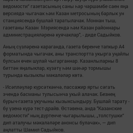
ведомости“ газетасының саны һәр чәршәмбе саен яңа
версиядә чыгачак һәм Казан метросының барлык ун
станциясендә бушлай таратылачак. Моннан тыш,
газетаны Казан Мэриясендә һәм Казан районнары
администрацияләренә куячаклар", - диде Садыйков.
Аның сүзләренә караганда, газета беренче тапкыр А4
форматында чыгачак, аны транспортта укырга уңайлы
булсын өчен шулай чыгарганнар. Казанлыларны 8
биттән яңалыклар, күзәтү һәм шәһәр тормышы
турында кызыклы мәкаләләр көтә.
- Исәпләүләр күрсәткәнчә, пассажир ярты сәгать
эчендә басманы тулысынча укый алачак. Безнең
бурыч-газета укучыны кызыксындыру. Бушлай тарату -
бу үзенә күрә тест-драйв. Өстәвенә, анда "Казанские
ведомости" ның дүртенче чыгарылышы, „толстушки“
дип аталучы мәкаләләре анонсы булачак», — дип
аңлатты Шамил Садыйков.