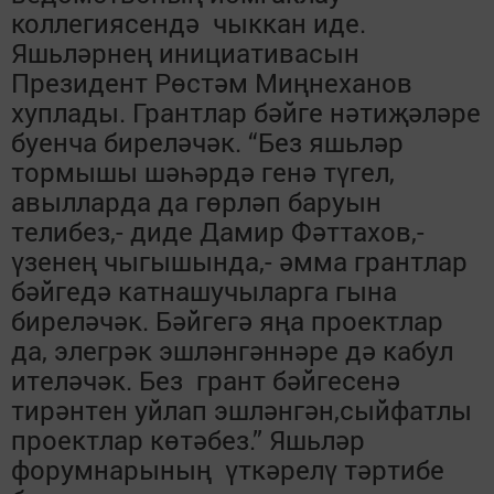
коллегиясендә чыккан иде.
Яшьләрнең инициативасын
Президент Рөстәм Миңнеханов
хуплады. Грантлар бәйге нәтиҗәләре
буенча биреләчәк. “Без яшьләр
тормышы шәһәрдә генә түгел,
авылларда да гөрләп баруын
телибез,- диде Дамир Фәттахов,-
үзенең чыгышында,- әмма грантлар
бәйгедә катнашучыларга гына
биреләчәк. Бәйгегә яңа проектлар
да, элегрәк эшләнгәннәре дә кабул
ителәчәк. Без грант бәйгесенә
тирәнтен уйлап эшләнгән,сыйфатлы
проектлар көтәбез.” Яшьләр
форумнарының үткәрелү тәртибе