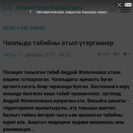
ЛЕНИНОГОРСК ЯҢАЛЫКЛАРЫ
16+
7
Автоматическое закрытие баннера через
"Заман сулышы" газетасы - Лениногорск районы
КЕШЕ ҺӘМ ЗАКОН
Чаллыда табибны атып үтергәннәр
автор,
11 декабрь 2015 - 08:32
2078
0
0
Полиция танылган табиб Андрей Железновка аткан
кешене тоткарлаган. Чаллыдагы җинаять бүген
иртәнге сәгать 8ләр тирәсендә булган. Хастаханәгә керү
юлында билгесез кеше табиб-травматолог, ортопед
Андрей Железновның күкрәгенә ата. Вакыйга шаһиты -
территорияне җыештыручы, ату тавышы ишетеп,
баскыч төбенә йөгереп чыга һәм яраланган табибны
күреп ала. Ашыгыч медицина ярдәме машинасы аны
реанимация...