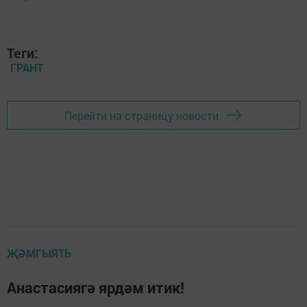
Теги:
ГРАНТ
Перейти на страницу новости
ҖӘМГЫЯТЬ
Анастасиягә ярдәм итик!