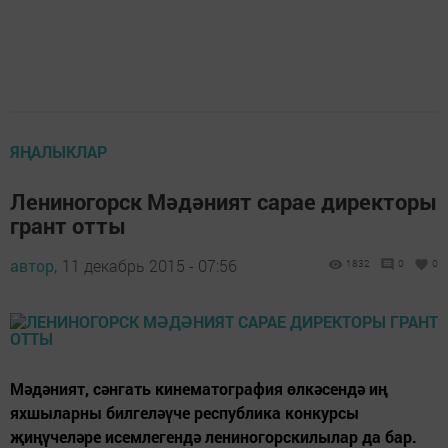
ЯҢАЛЫКЛАР
Лениногорск Мәдәният сарае директоры
грант отты
автор,
11 декабрь 2015 - 07:56
1832
0
0
Мәдәният, сәнгать кинематография өлкәсендә иң
яхшыларны билгеләүче республика конкурсы
җиңүчеләре исемлегендә лениногорскилылар да бар.