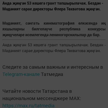
Анда җиңгән 53 кешегә грант тапшырылачак. Бездән -
Мәдәният сарае директоры Флера Төхвәтова җиңгән.
Мәдәният, сәнгать кинематография өлкәсендә иң
яхшыларны билгеләүче республика конкурсы
җиңүчеләре исемлегендә лениногорскилылар да бар.
Анда җиңгән 53 кешегә грант тапшырылачак. Бездән -
Мәдәният сарае директоры Флера Төхвәтова җиңгән.
Следите за самым важным и интересным в
Telegram-канале
Татмедиа
Читайте новости Татарстана в
национальном мессенджере MАХ:
https://max.ru/tatmedia