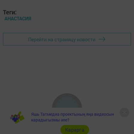
Теги:
АНАСТАСИЯ
Перейти на страницу новости
Яшь Татмедиа проектының яңа видеосын
карадыгызмы әле?
Карарга