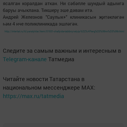
ясалган коралдан аткан. Ни сәбәпле шундый адымга
баруы ачыклана. Тикшерү эше дәвам итә.
Андрей Железнов "Саулык+" клиникасын җитәкләгән
һәм 4 нче поликлиникада эшләгән.
http://intertat.ru/tt/yanalyklar/item/51931-challyida-tabibnyi-atyip-%D2%AFterg%D3%99nn%D3%99r.html
Следите за самым важным и интересным в
Telegram-канале
Татмедиа
Читайте новости Татарстана в
национальном мессенджере MАХ:
https://max.ru/tatmedia