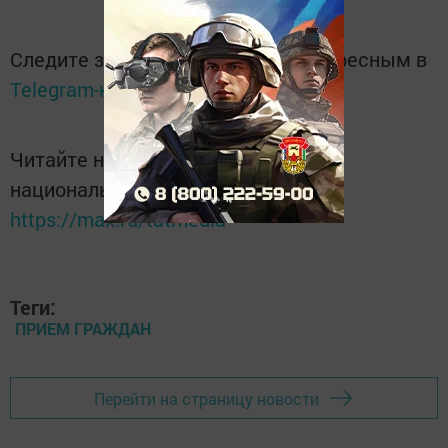
Следите за самым важным и интересным в
Telegram-канале
Татмедиа
Читайте новости Татарстана в
национальном мессенджере MАХ:
https://max.ru/tatmedia
Теги:
ПРИЕМ ГРАЖДАН
Перейти на страницу новости