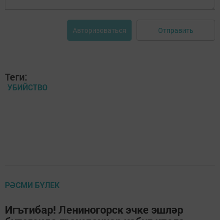
Отправить
Авторизоваться
Теги:
УБИЙСТВО
РӘСМИ БҮЛЕК
Игътибар! Лениногорск эчке эшләр