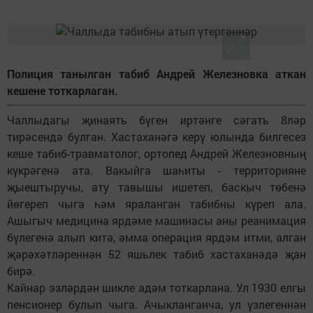
Полиция танылган табиб Андрей Железновка аткан
кешене тоткарлаган.
Чаллыдагы җинаять бүген иртәнге сәгать 8ләр
тирәсендә булган. Хастаханәгә керү юлында билгесез
кеше табиб-травматолог, ортопед Андрей Железновның
күкрәгенә ата. Вакыйга шаһиты - территорияне
җыештыручы, ату тавышы ишетеп, баскыч төбенә
йөгереп чыга һәм яраланган табибны күреп ала.
Ашыгыч медицина ярдәме машинасы аны реанимация
бүлегенә алып китә, әмма операция ярдәм итми, алган
җәрәхәтләреннән 52 яшьлек табиб хастаханәдә җан
бирә.
Кайнар эзләрдән шикле адәм тоткарлана. Ул 1930 елгы
пенсионер булып чыга. Ачыкланганча, ул үзлегеннән