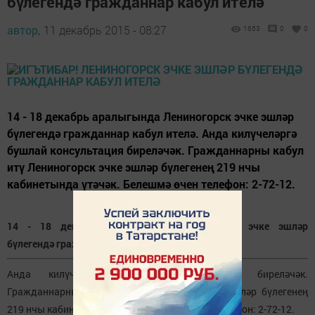
бүлегендә гражданнар кабул ителә
автор,
11 декабрь 2015 - 08:27
1653
0
0
14 - 18 декабрь аралыгында Лениногорск эчке эшләр
бүлегендә гражданнар кабул ителә. Анда килүчеләргә
бушлай консультация биреләчәк. Гражданнарны кабул
итү Лениногорск эчке эшләр бүлегенең 219 нчы
кабинетында үтәчәк. Белешмә өчен телефон: 2-72-12.
14 - 18 декабрь аралыгында Лениногорск эчке эшләр
бүлегендә гражданнар кабул ителә.
Анда килүчеләргә бушлай консультация биреләчәк.
Гражданнарны кабул итү Лениногорск эчке эшләр бүлегенең
219 нчы кабинетында үтәчәк. Белешмә өчен телефон: 2-72-12.