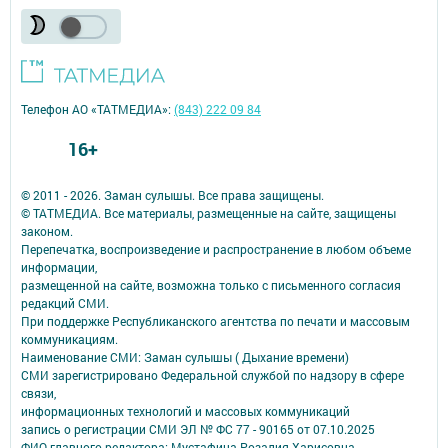
Телефон АО «ТАТМЕДИА»:
(843) 222 09 84
16+
© 2011 - 2026. Заман сулышы. Все права защищены.
© ТАТМЕДИА. Все материалы, размещенные на сайте, защищены
законом.
Перепечатка, воспроизведение и распространение в любом объеме
информации,
размещенной на сайте, возможна только с письменного согласия
редакций СМИ.
При поддержке Республиканского агентства по печати и массовым
коммуникациям.
Наименование СМИ: Заман сулышы ( Дыхание времени)
СМИ зарегистрировано Федеральной службой по надзору в сфере
связи,
информационных технологий и массовых коммуникаций
запись о регистрации СМИ ЭЛ № ФС 77 - 90165 от 07.10.2025
ФИО главного редактора: Мустафина Розалия Харисовна