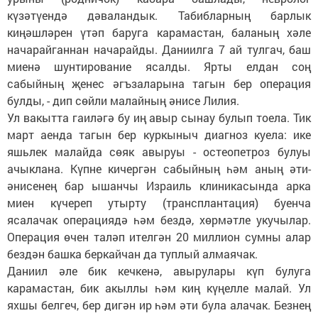
күзәтүендә дәваландык. Табибларның барлык
киңәшләрен үтәп баруга карамастан, баланың хәле
начарайганнан начарайды. Даниилга 7 ай тулгач, баш
миенә шунтирование ясалды. Ярты елдан соң
сабыйның җенес әгъзаларына тагын бер операция
булды, - дип сөйли малайның әнисе Лилия.
Ул вакытта гаиләгә бу иң авыр сынау булып тоела. Тик
март аенда тагын бер куркыныч диагноз куела: ике
яшьлек малайда сөяк авыруы - остеопетроз булуы
ачыклана. Күпне кичергән сабыйның һәм аның әти-
әнисенең бар ышанчы Израиль клиникасында арка
миен күчереп утырту (трансплантация) буенча
ясалачак операциядә һәм бездә, хөрмәтле укучылар.
Операция өчен таләп ителгән 20 миллион сумны алар
бездән башка беркайчан да туплый алмаячак.
Даниил әле бик кечкенә, авырулары күп булуга
карамастан, бик акыллы һәм киң күңелле малай. Ул
яхшы белгеч, бер дигән ир һәм әти була алачак. Безнең