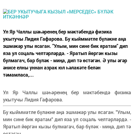
Ул Яр Чаллы шәһәренең бер мәктәбендә физика
укытучы Лидия Гафарова. Бу кыйммәтле бүләкне аңа
эшмәкәр улы ясаган. "Улым, мин сине бик яратам" дип
яза ул соцаль челтәрләрдә. - Яратып йөргән кызы
булмагач, бар бүләк - миңа, дип тә өстәгән. Ә улы әгәр
әнисе елны уннан азрак юл һәлакәте белән
тәмамласа,...
Ул Яр Чаллы шәһәренең бер мәктәбендә физика
укытучы Лидия Гафарова.
Бу кыйммәтле бүләкне аңа эшмәкәр улы ясаган. "Улым,
мин сине бик яратам" дип яза ул соцаль челтәрләрдә. -
Яратып йөргән кызы булмагач, бар бүләк - миңа, дип тә
өстәгән.