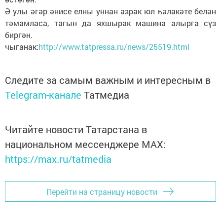
Ә улы әгәр әнисе елны уннан азрак юл һәлакәте белән
тәмамласа, тагын да яхшырак машина алырга сүз
биргән.
чыганак:
http://www.tatpressa.ru/news/25519.html
Следите за самым важным и интересным в
Telegram-канале
Татмедиа
Читайте новости Татарстана в
национальном мессенджере MАХ:
https://max.ru/tatmedia
Перейти на страницу новости