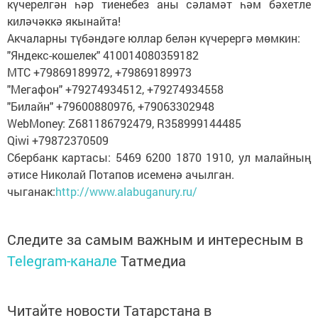
күчерелгән һәр тиенебез аны сәламәт һәм бәхетле
киләчәккә якынайта!
Акчаларны түбәндәге юллар белән күчерергә мөмкин:
"Яндекс-кошелек" 410014080359182
МТС +79869189972, +79869189973
"Мегафон" +79274934512, +79274934558
"Билайн" +79600880976, +79063302948
WebMoney: Z681186792479, R358999144485
Qiwi +79872370509
Сбербанк картасы: 5469 6200 1870 1910, ул малайның
әтисе Николай Потапов исеменә ачылган.
чыганак:
http://www.alabuganury.ru/
Следите за самым важным и интересным в
Telegram-канале
Татмедиа
Читайте новости Татарстана в