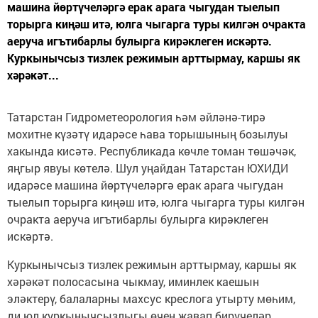
машина йөртүчеләргә ерак арага чыгудан тыелып
торырга киңәш итә, юлга чыгарга туры килгән очракта
аеруча игътибарлы булырга кирәклеген искәртә.
Куркынычсыз тизлек режимын арттырмау, каршы як
хәрәкәт...
Татарстан Гидрометеорология һәм әйләнә-тирә
мохитне күзәтү идарәсе һава торышының бозылуы
хакында кисәтә. Республикада көчле томан төшәчәк,
яңгыр явуы көтелә. Шул уңайдан Татарстан ЮХИДИ
идарәсе машина йөртүчеләргә ерак арага чыгудан
тыелып торырга киңәш итә, юлга чыгарга туры килгән
очракта аеруча игътибарлы булырга кирәклеген
искәртә.
Куркынычсыз тизлек режимын арттырмау, каршы як
хәрәкәт полосасына чыкмау, иминлек каешын
эләктерү, балаларны махсус креслога утырту мөһим,
ди юл куркынычсызлыгы өчен җавап бирүчеләр.