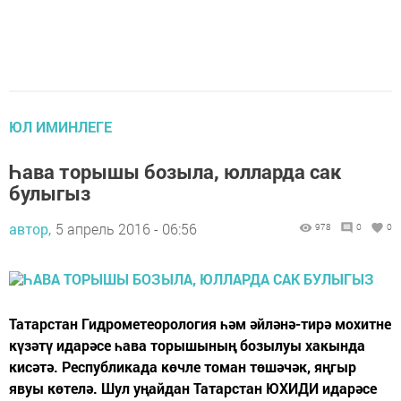
ЮЛ ИМИНЛЕГЕ
Һава торышы бозыла, юлларда сак
булыгыз
автор,
5 апрель 2016 - 06:56
978
0
0
Татарстан Гидрометеорология һәм әйләнә-тирә мохитне
күзәтү идарәсе һава торышының бозылуы хакында
кисәтә. Республикада көчле томан төшәчәк, яңгыр
явуы көтелә. Шул уңайдан Татарстан ЮХИДИ идарәсе