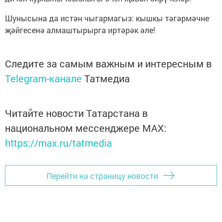
Шунысына да истән чыгармагыз: кышкы тәгәрмәчне
җәйгесенә алмаштырырга иртәрәк әле!
Следите за самым важным и интересным в
Telegram-канале
Татмедиа
Читайте новости Татарстана в
национальном мессенджере MАХ:
https://max.ru/tatmedia
Перейти на страницу новости