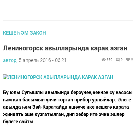
КЕШЕ ҺӘМ ЗАКОН
Лениногорск авылларында карак азган
автор,
5 апрель 2016 - 06:21
980
0
0
Бу юлы Сугышлы авылында берәүнең өеннән су насосы
һәм кан басымын үлчи торган прибор урлыйлар. Әлеге
авылда һәм Зәй-Каратайда яшәүче ике кешегә карата
җинаять эше кузгатылган, дип хәбәр итә эчке эшләр
бүлеге сайты.