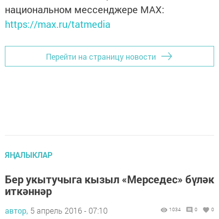
национальном мессенджере MАХ:
https://max.ru/tatmedia
Перейти на страницу новости
ЯҢАЛЫКЛАР
Бер укытучыга кызыл «Мерседес» бүләк
иткәннәр
автор,
5 апрель 2016 - 07:10
1034
0
0