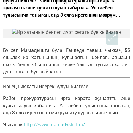
булуы билгеле. Район прокуратурасы иргә карата
җинаятть эше кузгатылуын хәбәр итә. Ул гаебен
тулысынча таныган, аңа 3 елга ирегеннән мәхрүм...
Бу хәл Мамадышта була. Гаиләдә тавыш чыккач, 55
яшьлек ир хатынының кулы-аягын бәйләп, авызын
скотч белән ябыштырып кичке биштән тугызга хәтле -
дүрт сәгать буе кыйнаган.
Ирнең бик каты исерек булуы билгеле.
Район прокуратурасы иргә карата җинаятть эше
кузгатылуын хәбәр итә. Ул гаебен тулысынча таныган,
аңа 3 елга ирегеннән мәхрүм итү куркынычы яный.
Чыганак:
http://www.mamadysh-rt.ru/