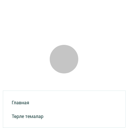
Главная
Төрле темалар