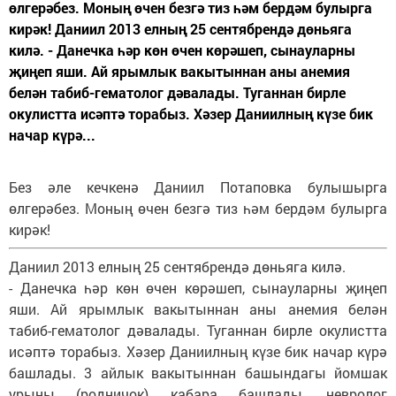
өлгерәбез. Моның өчен безгә тиз һәм бердәм булырга
кирәк! Даниил 2013 елның 25 сентябрендә дөньяга
килә. - Данечка һәр көн өчен көрәшеп, сынауларны
җиңеп яши. Ай ярымлык вакытыннан аны анемия
белән табиб-гематолог дәвалады. Туганнан бирле
окулистта исәптә торабыз. Хәзер Даниилның күзе бик
начар күрә...
Без әле кечкенә Даниил Потаповка булышырга
өлгерәбез. Моның өчен безгә тиз һәм бердәм булырга
кирәк!
Даниил 2013 елның 25 сентябрендә дөньяга килә.
- Данечка һәр көн өчен көрәшеп, сынауларны җиңеп
яши. Ай ярымлык вакытыннан аны анемия белән
табиб-гематолог дәвалады. Туганнан бирле окулистта
исәптә торабыз. Хәзер Даниилның күзе бик начар күрә
башлады. 3 айлык вакытыннан башындагы йомшак
урыны (родничок) кабара башлады, невролог