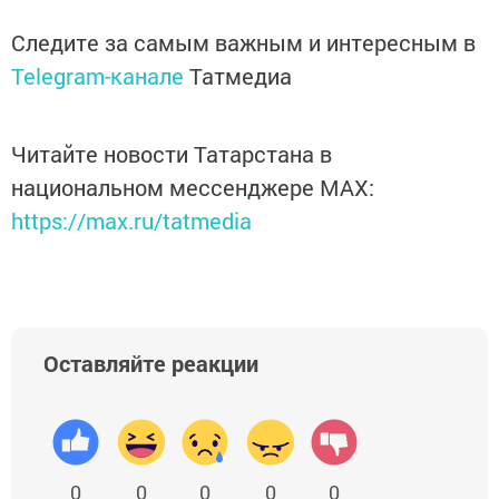
Следите за самым важным и интересным в
Telegram-канале
Татмедиа
Читайте новости Татарстана в
национальном мессенджере MАХ:
https://max.ru/tatmedia
Оставляйте реакции
0
0
0
0
0