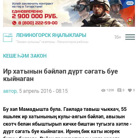
ЛЕНИНОГОРСК ЯҢАЛЫКЛАРЫ
16+
"Заман сулышы" газетасы - Лениногорск районы
КЕШЕ ҺӘМ ЗАКОН
Ир хатынын бәйләп дүрт сәгать буе
кыйнаган
автор,
5 апрель 2016 - 08:15
1206
0
0
Бу хәл Мамадышта була. Гаиләдә тавыш чыккач, 55
яшьлек ир хатынының кулы-аягын бәйләп, авызын
скотч белән ябыштырып кичке биштән тугызга хәтле -
дүрт сәгать буе кыйнаган. Ирнең бик каты исерек