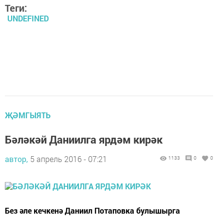
Теги:
UNDEFINED
ҖӘМГЫЯТЬ
Бәләкәй Даниилга ярдәм кирәк
автор,
5 апрель 2016 - 07:21
1133
0
0
Без әле кечкенә Даниил Потаповка булышырга