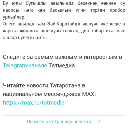
Бу юлы Сугышлы авылында берәүнең өеннән су
насосы һәм кан басымын үлчи торган прибор
урлыйлар.
Әлеге авылда һәм Зәй-Каратайда яшәүче ике кешегә
карата җинаять эше кузгатылган, дип хәбәр итә эчке
эшләр бүлеге сайты.
Следите за самым важным и интересным в
Telegram-канале
Татмедиа
Читайте новости Татарстана в
национальном мессенджере MАХ:
https://max.ru/tatmedia
Перейти на страницу новости