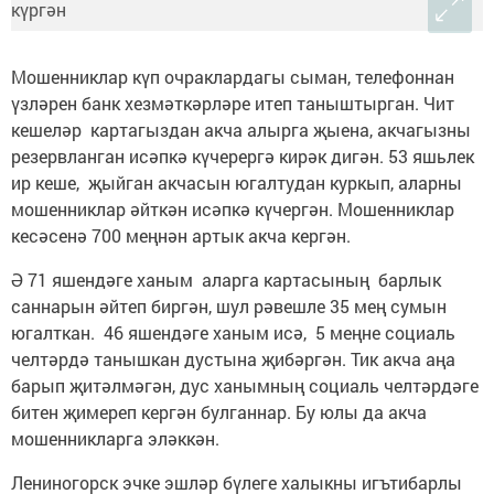
Мошенниклар күп очраклардагы сыман, телефоннан
үзләрен банк хезмәткәрләре итеп таныштырган. Чит
кешеләр картагыздан акча алырга җыена, акчагызны
резервланган исәпкә күчерергә кирәк дигән. 53 яшьлек
ир кеше, җыйган акчасын югалтудан куркып, аларны
мошенниклар әйткән исәпкә күчергән. Мошенниклар
кесәсенә 700 меңнән артык акча кергән.
Ә 71 яшендәге ханым аларга картасының барлык
саннарын әйтеп биргән, шул рәвешле 35 мең сумын
югалткан. 46 яшендәге ханым исә, 5 меңне социаль
челтәрдә танышкан дустына җибәргән. Тик акча аңа
барып җитәлмәгән, дус ханымның социаль челтәрдәге
битен җимереп кергән булганнар. Бу юлы да акча
мошенникларга эләккән.
Лениногорск эчке эшләр бүлеге халыкны игътибарлы