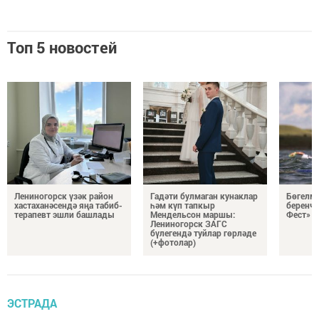
Топ 5 новостей
Лениногорск үзәк район
Гадәти булмаган кунаклар
Бөгелм
хастаханәсендә яңа табиб-
һәм күп тапкыр
беренче
терапевт эшли башлады
Мендельсон маршы:
Фест» с
Лениногорск ЗАГС
бүлегендә туйлар гөрләде
(+фотолар)
ЭСТРАДА