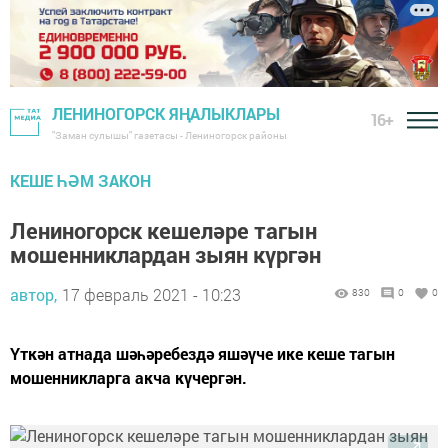
ЛЕНИНОГОРСК ЯҢАЛЫКЛАРЫ
16+
"Заман сулышы" газетасы - Лениногорск районы
КЕШЕ ҺӘМ ЗАКОН
Лениногорск кешеләре тагын
мошенниклардан зыян күргән
автор,
17 февраль 2021 - 10:23
830
0
0
Үткән атнада шәһәребездә яшәүче ике кеше тагын
мошенникларга акча күчергән.