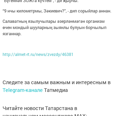
“Бүгеннән ЗОЖга күчтем”, - ди җырчы.
“9 нчы километрмы, Зәкиевич?”, - дип сорыйлар аннан.
Салаватның язылучылары әзерләнмәгән организм
өчен мондый шууларның зыянлы булуын борчылып
язганнар.
http://almet-rt.ru/news/zvezdy/46381
Следите за самым важным и интересным в
Telegram-канале
Татмедиа
Читайте новости Татарстана в
национальном мессенджере MАХ: