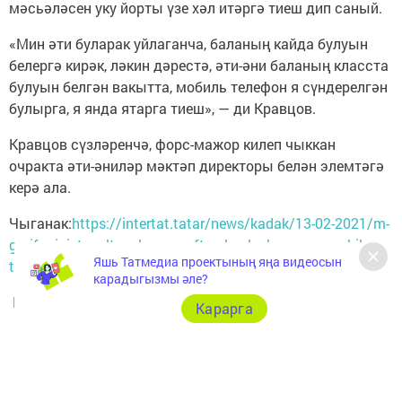
мәсьәләсен уку йорты үзе хәл итәргә тиеш дип саный.
«Мин әти буларак уйлаганча, баланың кайда булуын
белергә кирәк, ләкин дәрестә, әти-әни баланың класста
булуын белгән вакытта, мобиль телефон я сүндерелгән
булырга, я янда ятарга тиеш», — ди Кравцов.
Кравцов сүзләренчә, форс-мажор килеп чыккан
очракта әти-әниләр мәктәп директоры белән элемтәгә
керә ала.
Чыганак:
https://intertat.tatar/news/kadak/13-02-2021/m-
garif-ministry-altynchy-syynyfta-ukuchy-kyzymny-mobil-
Яшь Татмедиа проектының яңа видеосын
telefony-yuk-5806220
карадыгызмы әле?
http://atnya-rt.ru
Карарга
Следите за самым важным и интересным в