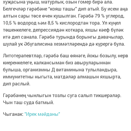
хуҗасына уңыш, матурлык, озын гомер бирә ала.
Белгечләр гәрәбәне “кояш ташы” дип атый. Бу исем аңа
алтын сары төсе өчен кушылган. Гәрәбә 79 % углерод,
10,5 % водород һәм 8,5 % кислородтан тора. Ул күңел
төшенкелеге, депрессиядән коткара, яхшы кәеф бүләк
итә дип санала. Гәрәбә турында борынгы дәвачылар,
шулай ук Әбүгалисина хезмәтләрендә дә күрергә була.
Литотерапевтлар, гәрәбә баш өянәге, йокы бозылу, нерв
киеренкелеге, калкансыман биз авыруларыннан
булыша, организмны Д витаминына тулыландыра,
иммунитетны ныгыта, матдәләр алмашын яхшырта,
дип раслый.
Гәрәбәнең чынлыгын тозлы суга салып тикшерәләр.
Чын таш суда батмый.
Чыганак:
"Ирек мәйданы"