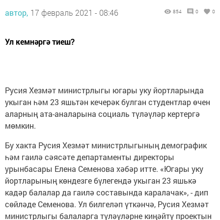
автор,
17 февраль 2021 - 08:46
854
0
0
Ул кемнәргә тиеш?
Русия Хезмәт министрлыгы югары уку йортларында
укыган һәм 23 яшьтән кечерәк булган студентлар өчен
аларның ата-аналарына социаль түләүләр кертергә
мөмкин.
Бу хакта Русия Хезмәт министрлыгының демографик
һәм гаилә сәясәте департаменты директоры
урынбасары Елена Семенова хәбәр итте. «Югары уку
йортларының көндезге бүлегендә укыган 23 яшькә
кадәр балалар да гаилә составында каралачак», - дип
сөйләде Семенова. Ул билгеләп үткәнчә, Русия Хезмәт
министрлыгы балаларга түләүләрне киңәйтү проектын