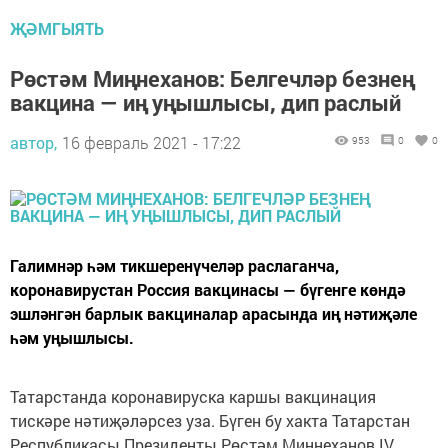
ҖӘМГЫЯТЬ
Рөстәм Миңнеханов: Белгечләр безнең
вакцина — иң уңышлысы, дип раслый
автор,
16 февраль 2021 - 17:22
953
0
0
Галимнәр һәм тикшеренүчеләр раслаганча,
коронавирустан Россия вакцинасы — бүгенге көндә
эшләнгән барлык вакциналар арасында иң нәтиҗәле
һәм уңышлысы.
Татарстанда коронавируска каршы вакцинация
тискәре нәтиҗәләрсез уза. Бүген бу хакта Татарстан
Республикасы Президенты Рөстәм Миңнеханов IV