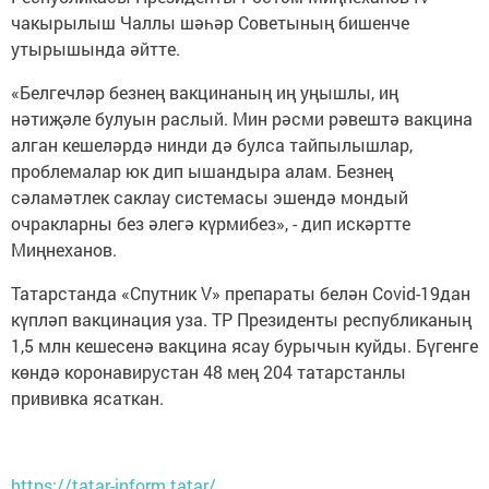
чакырылыш Чаллы шәһәр Советының бишенче
утырышында әйтте.
«Белгечләр безнең вакцинаның иң уңышлы, иң
нәтиҗәле булуын раслый. Мин рәсми рәвештә вакцина
алган кешеләрдә нинди дә булса тайпылышлар,
проблемалар юк дип ышандыра алам. Безнең
сәламәтлек саклау системасы эшендә мондый
очракларны без әлегә күрмибез», - дип искәртте
Миңнеханов.
Татарстанда «Спутник V» препараты белән Covid-19дан
күпләп вакцинация уза. ТР Президенты республиканың
1,5 млн кешесенә вакцина ясау бурычын куйды. Бүгенге
көндә коронавирустан 48 мең 204 татарстанлы
прививка ясаткан.
https://tatar-inform.tatar/