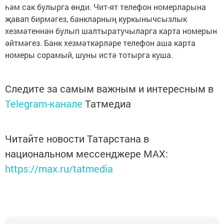
һәм сак булырга өнди. Чит-ят телефон номерларына
җавап бирмәгез, банкларның куркынычсызлык
хезмәтеннән булып шалтыратучыларга карта номерын
әйтмәгез. Банк хезмәткәрләре телефон аша карта
номеры сорамый, шуны истә тотырга куша.
Следите за самым важным и интересным в
Telegram-канале
Татмедиа
Читайте новости Татарстана в
национальном мессенджере MАХ:
https://max.ru/tatmedia