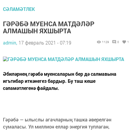
СӘЛАМӘТЛЕК
ГӘРӘБӘ МУЕНСА МАТДӘЛӘР
АЛМАШЫН ЯХШЫРТА
admin,
17 февраль 2021 - 07:19
1129
0
1
Әбиләрнең гәрәбә муенсаларын бер дә салмавына
игътибар иткәнегез бардыр. Бу таш кеше
сәламәтлегенә файдалы.
Гәрәбә — ылыслы агачларның ташка әверелгән
сумаласы. Ул миллион еллар энергия туплаган,