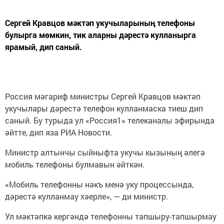
Сергей Кравцов мәктәп укучыларының телефоны
булырга мөмкин, тик аларны дәрестә кулланырга
ярамый, дип саный.
Россия мәгариф министры Сергей Кравцов мәктәп
укучылары дәрестә телефон кулланмаска тиеш дип
саный. Бу турыда ул «Россия1» телеканалы эфирында
әйтте, дип яза РИА Новости.
Министр алтынчы сыйныфта укучы кызының әлегә
мобиль телефоны булмавын әйткән.
«Мобиль телефонны нәкъ менә уку процессында,
дәрестә кулланмау хәерле», — ди министр.
Ул мәктәпкә кергәндә телефонны тапшыру-тапшырмау