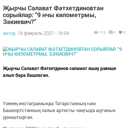
Җырчы Салават Фәтхетдиновтан
сорыйлар: “9 нчы километрмы,
Зәкиевич?”
автор,
16 февраль 2021 - 16:54
1112
0
0
Җырчы Салават Фәтхетдинов сәламәт яшәү рәвеше
алып бара башлаган.
Үзенең инстаграмында Татарстанның һәм
Башкортстанның халык артисты чаңгыда шуганын
урнаштырган.