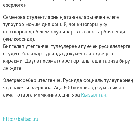
әзерләгән.
Семенова студентларның ата-аналары өчен әлеге
түләүләр мөһим дип саный, чөнки югары уку
йортларында белем алучылар - ата-ана тәрбиясендә
(җилкәсендә).
Билгеләп үтелгәнчә, түләүләрне алу өчен русиялеләргә
студент балалар турында документлар җыярга
кирәкми. Дәүләт хезмәтләре порталы аша гариза бирү
дә җитә.
Элегрәк хәбәр ителгәнчә, Русиядә социаль түләүләрнең
яңа пакеты әзерләнә. Аңа 500 миллиард сумга якын
акча тотарга мөмкиннәр, дип яза
Кызыл таң.
http://baltaci.ru