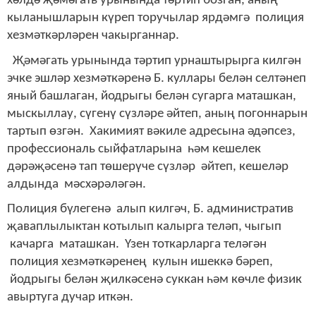
хәлдә җәмәгать урынында тәртип бозган, аның
кыланышларын күреп торучылар ярдәмгә полиция
хезмәткәрләрен чакырганнар.
Җәмәгать урынында тәртип урнаштырырга килгән
эчке эшләр хезмәткәренә Б. куллары белән селтәнеп
яный башлаган, йодрыгы белән сугарга маташкан,
мыскыллау, сүгенү сүзләре әйтеп, аның погоннарын
тартып өзгән. Хакимият вәкиле адресына әдәпсез,
профессиональ сыйфатларына һәм кешелек
дәрәҗәсенә тап төшерүче сүзләр әйтеп, кешеләр
алдында мәсхәрәләгән.
Полиция бүлегенә алып килгәч, Б. административ
җаваплылыктан котылып калырга теләп, чыгып
качарга маташкан. Үзен тоткарларга теләгән
полиция хезмәткәренең кулын ишеккә бәреп,
йодрыгы белән җилкәсенә суккан һәм көчле физик
авыртуга дучар иткән.