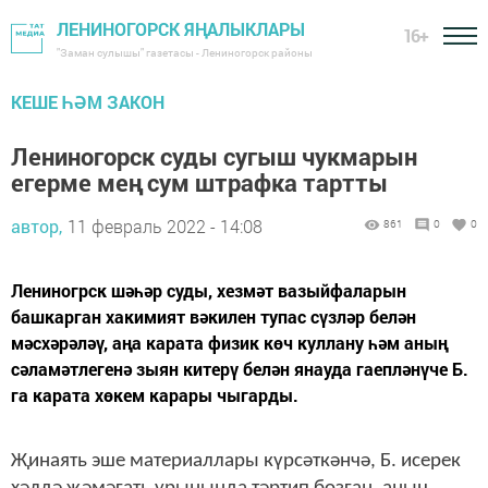
ЛЕНИНОГОРСК ЯҢАЛЫКЛАРЫ
16+
"Заман сулышы" газетасы - Лениногорск районы
КЕШЕ ҺӘМ ЗАКОН
Лениногорск суды сугыш чукмарын
егерме мең сум штрафка тартты
автор,
11 февраль 2022 - 14:08
861
0
0
Лениногрск шәһәр суды, хезмәт вазыйфаларын
башкарган хакимият вәкилен тупас сүзләр белән
мәсхәрәләү, аңа карата физик көч куллану һәм аның
сәламәтлегенә зыян китерү белән янауда гаепләнүче Б.
га карата хөкем карары чыгарды.
Җинаять эше материаллары күрсәткәнчә, Б. исерек