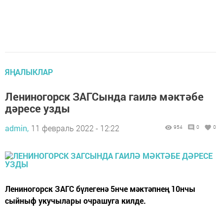
ЯҢАЛЫКЛАР
Лениногорск ЗАГСында гаилә мәктәбе
дәресе узды
admin,
11 февраль 2022 - 12:22
954
0
0
Лениногорск ЗАГС бүлегенә 5нче мәктәпнең 10нчы
сыйныф укучылары очрашуга килде.