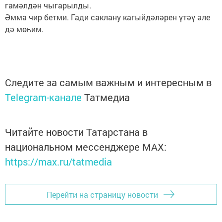
гамәлдән чыгарылды.
Әмма чир бетми. Гади саклану кагыйдәләрен үтәү әле
дә мөһим.
Следите за самым важным и интересным в
Telegram-канале
Татмедиа
Читайте новости Татарстана в
национальном мессенджере MАХ:
https://max.ru/tatmedia
Перейти на страницу новости