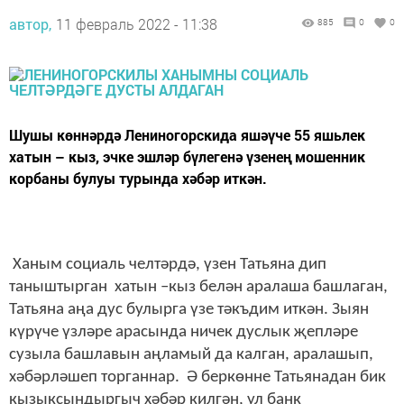
автор,
11 февраль 2022 - 11:38
885
0
0
Шушы көннәрдә Лениногорскида яшәүче 55 яшьлек
хатын – кыз, эчке эшләр бүлегенә үзенең мошенник
корбаны булуы турында хәбәр иткән.
Ханым социаль челтәрдә, үзен Татьяна дип
таныштырган хатын –кыз белән аралаша башлаган,
Татьяна аңа дус булырга үзе тәкъдим иткән. Зыян
күрүче үзләре арасында ничек дуслык җепләре
сузыла башлавын аңламый да калган, аралашып,
хәбәрләшеп торганнар. Ә беркөнне Татьянадан бик
кызыксындыргыч хәбәр килгән, ул банк