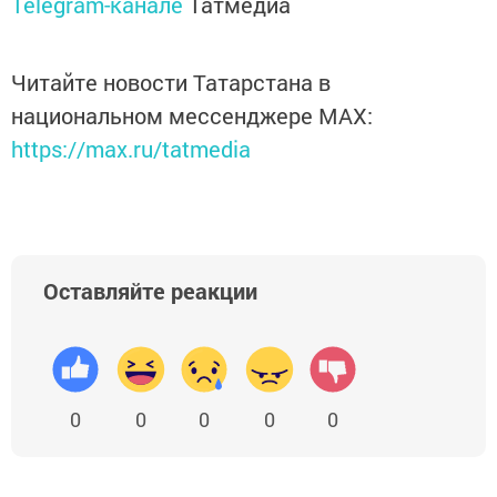
Telegram-канале
Татмедиа
Читайте новости Татарстана в
национальном мессенджере MАХ:
https://max.ru/tatmedia
Оставляйте реакции
0
0
0
0
0