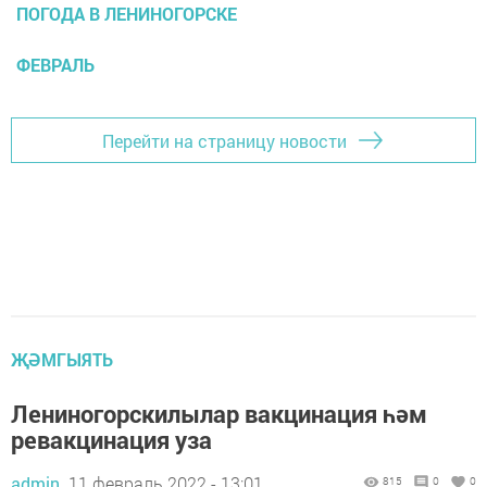
ПОГОДА В ЛЕНИНОГОРСКЕ
ФЕВРАЛЬ
Перейти на страницу новости
ҖӘМГЫЯТЬ
Лениногорскилылар вакцинация һәм
ревакцинация уза
admin,
11 февраль 2022 - 13:01
815
0
0