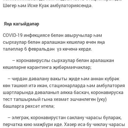
Шөгер һәм Иске Куак амбулаториясендә.
Яңа кагыйдәләр
COVID-19 инфекциясе белән авыручылар һәм
сырхаулар белән аралашкан кешеләр өчен яңа
таләпләр 6 февральдән үз көченә керде.
– коронавируслы сырхаулар белән аралашкан
кешеләрне карантинга җибәрмәячәкләр;
– чирдән дәвалану вакыты җиде һәм аннан күбрәк
көн тәшкил итә икән, стационарларда һәм амбулатория
шартларында дәваланып аякка баскач, коронавируска
тест тапшырмый гына хезмәт эшчәнлеген (уку)
башларга рөхсәт ителә;
– элегрәк, коронавирустан саклану чарасы буларак,
перчатка кию мәҗбүри иде. Хәзер исә бу чикләү чарасы