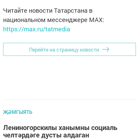
Читайте новости Татарстана в
национальном мессенджере MАХ:
https://max.ru/tatmedia
Перейти на страницу новости
ҖӘМГЫЯТЬ
Лениногорскилы ханымны социаль
челтәрдәге дусты алдаган