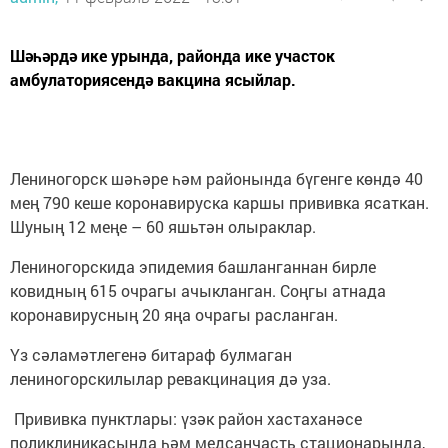
Шәһәрдә ике урында, районда ике участок
амбулаториясендә вакцина ясыйлар.
Лениногорск шәһәре һәм районында бүгенге көндә 40
мең 790 кеше коронавируска каршы прививка ясаткан.
Шуның 12 меңе – 60 яшьтән олыраклар.
Лениногорскида эпидемия башланганнан бирле
ковидның 615 очрагы ачыкланган. Соңгы атнада
коронавирусның 20 яңа очрагы расланган.
Үз сәламәтлегенә битараф булмаган
лениногорскилылар ревакцинация дә уза.
Прививка пунктлары: үзәк район хастаханәсе
поликлиникасында һәм медсанчасть стационарында,