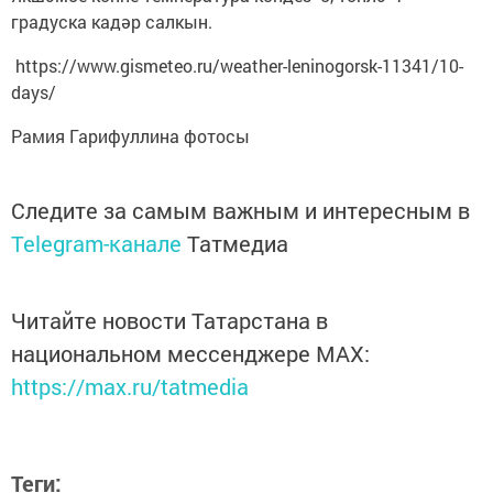
градуска кадәр салкын.
https://www.gismeteo.ru/weather-leninogorsk-11341/10-
days/
Рамия Гарифуллина фотосы
Следите за самым важным и интересным в
Telegram-канале
Татмедиа
Читайте новости Татарстана в
национальном мессенджере MАХ:
https://max.ru/tatmedia
Теги: