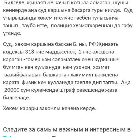
Билгеле, җинаятьче качып котыла алмаган, шушы
көннәрдә аңа суд каршына басарга туры килде. Суд
утырышында хөкем ителүче гаебен тулысынча
танып , тәүбә итте, полиция хезмәткәреннән дә гафу
үтенде.
Суд, хөкем каршына баскан Б. ны, РФ Җинаять
кодексы 318 нче маддәсенең 1 нче өлешенә
караган -гомер һәм сәламәтлек өчен куркыныч
булмган көч куллануда һәм үзенең хезмәт
вазыйфаларын башкарган хакимият вәкиленә
карата физик көч куллануда гаепле дип тапты. Аңа
20000 сум күләмендә штраф рәвешендә җәза
билгеләде.
Хөкем карары законлы көченә керде.
Следите за самым важным и интересным в