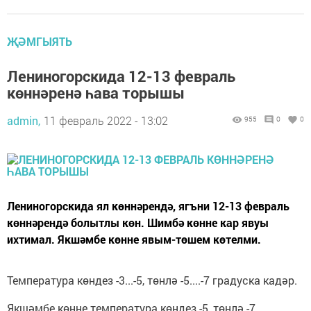
ҖӘМГЫЯТЬ
Лениногорскида 12-13 февраль
көннәренә һава торышы
admin,
11 февраль 2022 - 13:02
955
0
0
Лениногорскида ял көннәрендә, ягъни 12-13 февраль
көннәрендә болытлы көн. Шимбә көнне кар явуы
ихтимал. Якшәмбе көнне явым-төшем көтелми.
Температура көндез -3...-5, төнлә -5....-7 градуска кадәр.
Якшәмбе көнне температура көндез -5, төнлә -7