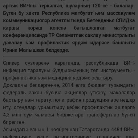
артык ВИЧлы теркәлгән, шуларның 120 се - балалар.
Бүген бу хакта Республика матбугат һәм массакүләм
комммуникацияләр агентлыгында Бөтендөнья СПИДка
каршы көрәш көненә багышланган матбугат
конференциясендә ТР Сәламәтлек саклау министрлыгы
дәвалау һәм профилактик ярдәм идарәсе башлыгы
Ирина Малышева белдерде.
Спикер сүзләренә караганда, республикада ВИЧ-
инфекция таралуны булдырмауның төп инструменты -
профилактика һәм медицина ярдәме оештыру.
Докладчы белдергәнчә, 2014 елга бюджет турындагы
федераль закон буенча акцияләр үткәрү, мәкаләләр
бастыру һәм тарату, полиграфия продукцияләре нәшер
итү, стендлар урнаштыру кебек профилактик эшләргә
4,3 млн сум чамасы бюджетара трансфертлар бүлеп
бирелгән.
Агымдагы елның 1 ноябреннән Татарстанда 4484 ВИЧ-
инфекцияле кеше антиретровирус терапиясе ала,