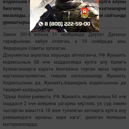
кодексына балигъ булмаганнарга карата кулга алуны
билгеләү һәм үтәтүне чикләүче төзәтмәләрне
имзалады. Әлеге документ Кремльнең рәсми сайтында
урнаштырылган.
Закон 2014 елның 11 ноябрендә Дәүләт Думасы
тарафыннан кабул ителгән, ә 19 ноябрьдә аны
Федерация Советы хуплаган.
Документка аңлатма язуында әйтелгәнчә, РФ Җинаять
кодексының 88 нче маддәсендә кулга алу балигъ
булмаганнарга карата билгеләнә торган җәза төренә
кертелмәгәнлектән, тиешле нигезләмәләр Җинаять
Кодексыннан да, Җинаять-башкарма кодексыннан да
төшереп калдырылган.
"Шуңа бәйле рәвештә, РФ Җинаять кодексының 54 нче
маддәсе 2 нче өлешенә үзгәреш кертелә, ул суд хөкем
чыгарган вакытта 18 яше тулмаган затларга кулга алу
рәвешендәге җәзаны кире кага", диелгән белешмә
материалларда.