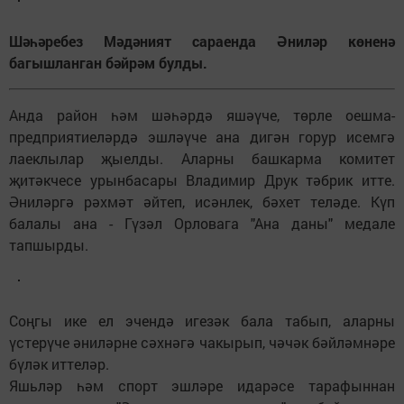
Шәһәребез Мәдәният сараенда Әниләр көненә
багышланган бәйрәм булды.
Анда район һәм шәһәрдә яшәүче, төрле оешма-
предприятиеләрдә эшләүче ана дигән горур исемгә
лаеклылар җыелды. Аларны башкарма комитет
җитәкчесе урынбасары Владимир Друк тәбрик итте.
Әниләргә рәхмәт әйтеп, исәнлек, бәхет теләде. Күп
балалы ана - Гүзәл Орловага "Ана даны" медале
тапшырды.
Соңгы ике ел эчендә игезәк бала табып, аларны
үстерүче әниләрне сәхнәгә чакырып, чәчәк бәйләмнәре
бүләк иттеләр.
Яшьләр һәм спорт эшләре идарәсе тарафыннан