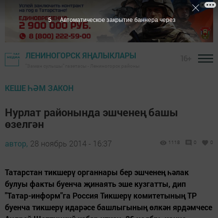
4
Автоматическое закрытие баннера через
ЛЕНИНОГОРСК ЯҢАЛЫКЛАРЫ
16+
"Заман сулышы" газетасы - Лениногорск районы
КЕШЕ ҺӘМ ЗАКОН
Нурлат районында эшченең башы
өзелгән
автор,
28 ноябрь 2014 - 16:37
1118
0
0
Татарстан тикшерү органнары бер эшченең һәлак
булуы факты буенча җинаять эше кузгатты, дип
"Татар-информ"га Россия Тикшерү комитетының ТР
буенча тикшерү идарәсе башлыгының өлкән ярдәмчесе