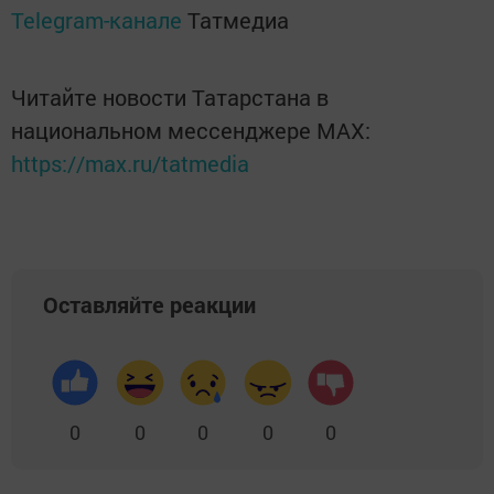
Telegram-канале
Татмедиа
Читайте новости Татарстана в
национальном мессенджере MАХ:
https://max.ru/tatmedia
Оставляйте реакции
0
0
0
0
0