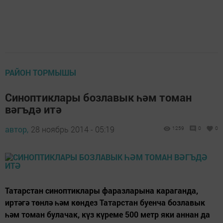
РАЙОН ТОРМЫШЫ
Cиноптиклары бозлавык һәм томан
вәгъдә итә
автор,
28 ноябрь 2014 - 05:19
1259
0
0
Татарстан синоптиклары фаразларына караганда,
иртәгә төнлә һәм көндез Татарстан буенча бозлавык
һәм томан булачак, күз күреме 500 метр яки аннан да