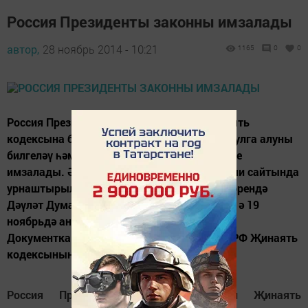
Россия Президенты законны имзалады
автор,
28 ноябрь 2014 - 10:21
1165
0
0
Россия Президенты Владимир Путин Җинаять
кодексына балигъ булмаганнарга карата кулга алуны
билгеләү һәм үтәтүне чикләүче төзәтмәләрне
имзалады. Әлеге документ Кремльнең рәсми сайтында
урнаштырылган. Закон 2014 елның 11 ноябрендә
Дәүләт Думасы тарафыннан кабул ителгән, ә 19
ноябрьдә аны Федерация Советы хуплаган.
Документка аңлатма язуында әйтелгәнчә, РФ Җинаять
кодексының 88 нче маддәсендә...
Россия Президенты Владимир Путин Җинаять