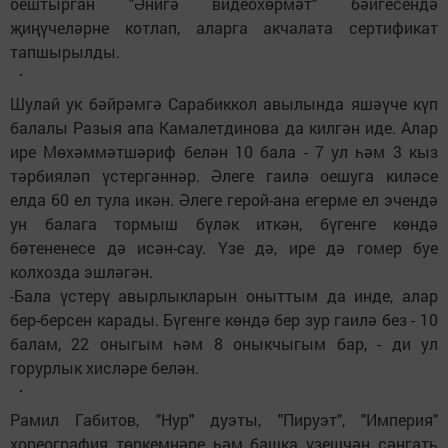
оештырган "Әнигә видеохөрмәт" бәйгесендә
җиңүчеләрне котлап, аларга акчалата сертификат
тапшырылды.
Шулай ук бәйрәмгә Сарабиккол авылында яшәүче күп
балалы Разыя апа Камалетдинова да килгән иде. Алар
ире Мөхәммәтшәриф белән 10 бала - 7 ул һәм 3 кыз
тәрбияләп үстергәннәр. Әлеге гаилә оешуга киләсе
елда 60 ел тула икән. Әлеге герой-ана егерме ел эчендә
ун балага тормыш бүләк иткән, бүгенге көндә
бөтененесе дә исән-сау. Үзе дә, ире дә гомер буе
колхозда эшләгән.
-Бала үстерү авырлыкларын оныттым да инде, алар
бер-берсен карады. Бүгенге көндә бер зур гаилә без - 10
балам, 22 оныгым һәм 8 оныкчыгым бар, - ди ул
горурлык хисләре белән.
Рамил Габитов, "Нур" дуэты, "Пируэт", "Империя"
хореография төркемнәре һәм башка үзешчән сәнгать