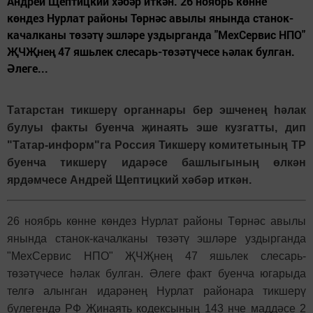
Андрей Щептицкий хәбәр иткән. 26 ноябрь көнне
көндез Нурлат районы Төрнәс авылы янында станок-
качалканы төзәтү эшләре уздырганда "МехСервис НПО"
ҖЧҖнең 47 яшьлек слесарь-төзәтүчесе һәлак булган.
Әлеге...
Татарстан тикшерү органнары бер эшченең һәлак
булуы факты буенча җинаять эше кузгатты, дип
"Татар-информ"га Россия Тикшерү комитетының ТР
буенча тикшерү идарәсе башлыгының өлкән
ярдәмчесе Андрей Щептицкий хәбәр иткән.
26 ноябрь көнне көндез Нурлат районы Төрнәс авылы
янында станок-качалканы төзәтү эшләре уздырганда
"МехСервис НПО" ҖЧҖнең 47 яшьлек слесарь-
төзәтүчесе һәлак булган. Әлеге факт буенча югарыда
телгә алынган идарәнең Нурлат районара тикшерү
бүлегендә РФ Җинаять кодексының 143 нче маддәсе 2