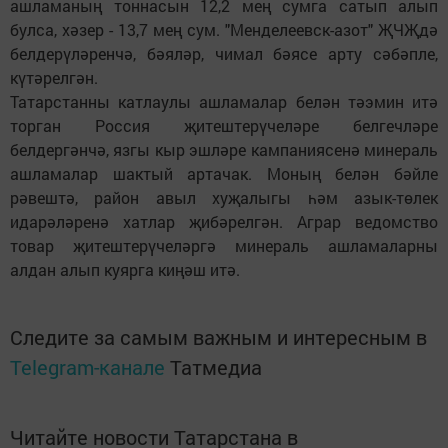
ашламаның тоннасын 12,2 мең сумга сатып алып
булса, хәзер - 13,7 мең сум. "Менделеевск-азот" ҖЧҖдә
белдерүләренчә, бәяләр, чимал бәясе арту сәбәпле,
күтәрелгән.
Татарстанны катлаулы ашламалар белән тәэмин итә
торган Россия җитештерүчеләре белгечләре
белдергәнчә, язгы кыр эшләре кампаниясенә минераль
ашламалар шактый артачак. Моның белән бәйле
рәвештә, район авыл хуҗалыгы һәм азык-төлек
идарәләренә хатлар җибәрелгән. Аграр ведомство
товар җитештерүчеләргә минераль ашламаларны
алдан алып куярга киңәш итә.
Следите за самым важным и интересным в
Telegram-канале
Татмедиа
Читайте новости Татарстана в