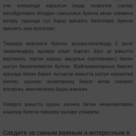
нче өлешендә каралган (анда хезмәтне саклау
кагыйдәләрен бозудан саксызлык буенча кеше үлеменә
китерү турында сүз бара) җинаять билгеләре буенча
җинаять эше кузгаткан.
Тикшерү версиясе буенча, вышка-качалкада 2 эшче
төзекләндерү эшләре алып барган. Шул ук вакытта
вертикаль торган каршы авырлык (противовес) белән
шатун беркетелмәгән булган. Җайланмаларның берсен
кувалда белән бәреп чыгарган вакытта шатун хәрәкәткә
килгән, шуннан эшчеләрнең берсе читкә сикереп
өлгергән, икенчесенең башы өзелгән.
Хәзерге вакытта шушы хәлнең бөтен нечкәлекләрен
ачыклау буенча тикшерү эшләре үткәрелә.
Следите за самым важным и интересным в