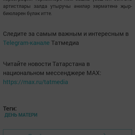
артистлары залда утыручы әниләр хөрмәтенә җыр-
биюләрен бүләк итте.
Следите за самым важным и интересным в
Telegram-канале
Татмедиа
Читайте новости Татарстана в
национальном мессенджере MАХ:
https://max.ru/tatmedia
Теги:
ДЕНЬ МАТЕРИ