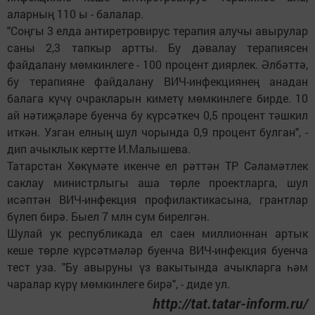
аларның 110 ы - балалар.
"Соңгы 3 елда антиретровирус терапия алучы авырулар
саны 2,3 тапкыр артты. Бу дәвалау терапиясен
файдалану мөмкинлеге - 100 процент диярлек. Әлбәттә,
бу терапияне файдалану ВИЧ-инфекциянең анадан
балага күчү очракларын киметү мөмкинлеге бирде. 10
ай нәтиҗәләре буенча бу күрсәткеч 0,5 процент тәшкил
иткән. Узган елның шул чорында 0,9 процент булган", -
дип ачыклык кертте И.Малышева.
Татарстан Хөкүмәте икенче ел рәттән ТР Сәламәтлек
саклау министрлыгы аша төрле проектларга, шул
исәптән ВИЧ-инфекция профилактикасына, грантлар
бүлеп бирә. Быел 7 млн сум бирелгән.
Шулай ук республикада ел саен миллионнан артык
кеше төрле күрсәтмәләр буенча ВИЧ-инфекция буенча
тест уза. "Бу авыруны үз вакытында ачыкларга һәм
чаралар күрү мөмкинлеге бирә", - диде ул.
http://tat.tatar-inform.ru/