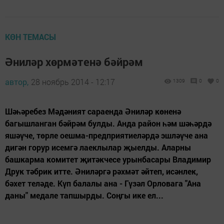
КӨН ТЕМАСЫ
Әниләр хөрмәтенә бәйрәм
автор,
28 ноябрь 2014 - 12:17
1309
0
0
Шәһәребез Мәдәният сараенда Әниләр көненә
багышланган бәйрәм булды. Анда район һәм шәһәрдә
яшәүче, төрле оешма-предприятиеләрдә эшләүче ана
дигән горур исемгә лаеклылар җыелды. Аларны
башкарма комитет җитәкчесе урынбасары Владимир
Друк тәбрик итте. Әниләргә рәхмәт әйтеп, исәнлек,
бәхет теләде. Күп балалы ана - Гүзәл Орловага "Ана
даны" медале тапшырды. Соңгы ике ел...