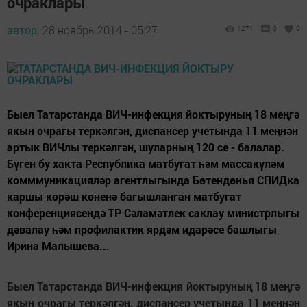
очраклары
автор,
28 ноябрь 2014 - 05:27
1271
0
0
Быел Татарстанда ВИЧ-инфекция йоктыруның 18 меңгә
якын очрагы теркәлгән, диспансер учетында 11 меңнән
артык ВИЧлы теркәлгән, шуларның 120 се - балалар.
Бүген бу хакта Республика матбугат һәм массакүләм
комммуникацияләр агентлыгында Бөтендөнья СПИДка
каршы көрәш көненә багышланган матбугат
конференциясендә ТР Сәламәтлек саклау министрлыгы
дәвалау һәм профилактик ярдәм идарәсе башлыгы
Ирина Малышева...
Быел Татарстанда ВИЧ-инфекция йоктыруның 18 меңгә
якын очрагы теркәлгән, диспансер учетында 11 меңнән