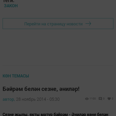
Теги:
ЗАКОН
Перейти на страницу новости
КӨН ТЕМАСЫ
Бәйрәм белән сезне, әниләр!
автор,
28 ноябрь 2014 - 05:30
1100
0
0
Сезне җылы, якты матур бәйрәм - Әниләр көне белән