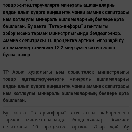
товар җитештерүчеләргә минераль ашламаларны
алдан алып куярга киңәш итә, чөнки аммиак селитрасы
һәм катлаулы минераль ашламаларның бәяләре арта
башлаган. Бу хакта "Татар-информ" агентлыгы
хәбәрчесенә тармак министрлыгында белдергәннәр.
Аммиак селитрасы 10 процентка арткан. Әгәр җәй бу
ашламаның тоннасын 12,2 мең сумга сатып алып
булса, хәзер...
ТР Авыл хуҗалыгы һәм азык-төлек министрлыгы
товар җитештерүчеләргә минераль ашламаларны
алдан алып куярга киңәш итә, чөнки аммиак селитрасы
һәм катлаулы минераль ашламаларның бәяләре арта
башлаган.
Бу хакта "Татар-информ" агентлыгы хәбәрчесенә
тармак министрлыгында белдергәннәр. Аммиак
селитрасы 10 процентка арткан. Әгәр җәй бу