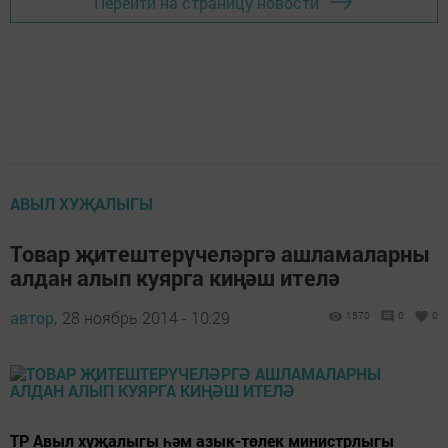
Перейти на страницу новости
АВЫЛ ХУҖАЛЫГЫ
Товар җитештерүчеләргә ашламаларны
алдан алып куярга киңәш ителә
автор,
28 ноябрь 2014 - 10:29
1570
0
0
ТР Авыл хуҗалыгы һәм азык-төлек министрлыгы