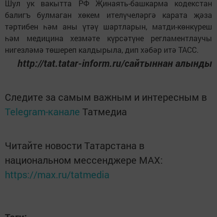
Шул ук вакытта РФ Җинаять-башкарма кодекстан
балигъ булмаган хөкем ителүчеләргә карата җәза
тәртибен һәм аны үтәү шартларын, матди-көнкүреш
һәм медицина хезмәте күрсәтүне регламентлаучы
нигезләмә төшереп калдырыла, дип хәбәр итә ТАСС.
http://tat.tatar-inform.ru/сайтыннан алынды
Следите за самым важным и интересным в
Telegram-канале
Татмедиа
Читайте новости Татарстана в
национальном мессенджере MАХ:
https://max.ru/tatmedia