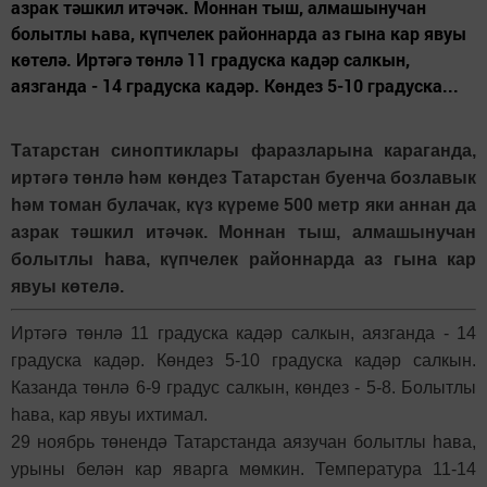
азрак тәшкил итәчәк. Моннан тыш, алмашынучан
болытлы һава, күпчелек районнарда аз гына кар явуы
көтелә. Иртәгә төнлә 11 градуска кадәр салкын,
аязганда - 14 градуска кадәр. Көндез 5-10 градуска...
Татарстан синоптиклары фаразларына караганда,
иртәгә төнлә һәм көндез Татарстан буенча бозлавык
һәм томан булачак, күз күреме 500 метр яки аннан да
азрак тәшкил итәчәк. Моннан тыш, алмашынучан
болытлы һава, күпчелек районнарда аз гына кар
явуы көтелә.
Иртәгә төнлә 11 градуска кадәр салкын, аязганда - 14
градуска кадәр. Көндез 5-10 градуска кадәр салкын.
Казанда төнлә 6-9 градус салкын, көндез - 5-8. Болытлы
һава, кар явуы ихтимал.
29 ноябрь төнендә Татарстанда аязучан болытлы һава,
урыны белән кар яварга мөмкин. Температура 11-14