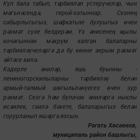
Күп бала табып, тәрбияләп үстерүчеләр, чын
мәгънәсендә, герой-хатыннар. Сезнең
сабырлыгыгыз, шәфкатьле булуыгыз өчен
рәхмәт сүзе белдерәм. Үз әнисенең җылы
кочагыннан мәхрүм калган балаларны
тәрбияләүчеләргә дә бу көнне аерым рәхмәт
әйтәсе килә.
Кадерле әниләр, яшь буынны -
лениногорскилыларны тәрбияләү белән
армый-талмый шөгыльләнүегез өчен зур
рәхмәт. Сезгә һәм булачак әниләргә ныклы
исәнлек, гаилә бәхете, балаларыгыз белән
горурланып яшәргә язсын.
Рәгать Хөсәенов,
муниципаль район башлыгы,