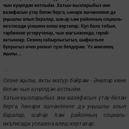
чын күңелдән котлыйм. Хатын-кызларыбыз әни
вазифасын үтәү белән бергә, һөнәри эшчәнлекне дә
уңышлы алып баралар, шәһәр һәм районның социаль-
икътисади үсешенә өлеш кертәләр. Күп бала табып,
тәрбияләп үстерүчеләр, чын мәгънәсендә, герой-
хатыннар. Сезнең сабырлыгыгыз, шәфкатьле
булуыгыз өчен рәхмәт сүзе белдерәм. Үз әнисенең
җылы...
С
езне җылы, якты матур бәйрәм - Әниләр көне
белән чын күңелдән котлыйм.
Хатын-кызларыбыз әни вазифасын үтәү белән
бергә, һөнәри эшчәнлекне дә уңышлы алып
баралар, шәһәр һәм районның социаль-
икътисади үсешенә өлеш кертәләр.