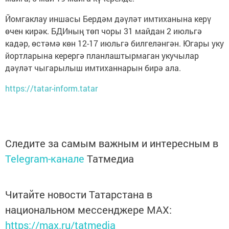
Йомгаклау иншасы Бердәм дәүләт имтиханына керү
өчен кирәк. БДИның төп чоры 31 майдан 2 июльгә
кадәр, өстәмә көн 12-17 июльгә билгеләнгән. Югары уку
йортларына керергә планлаштырмаган укучылар
дәүләт чыгарылыш имтиханнарын бирә ала.
https://tatar-inform.tatar
Следите за самым важным и интересным в
Telegram-канале
Татмедиа
Читайте новости Татарстана в
национальном мессенджере MАХ:
https://max.ru/tatmedia