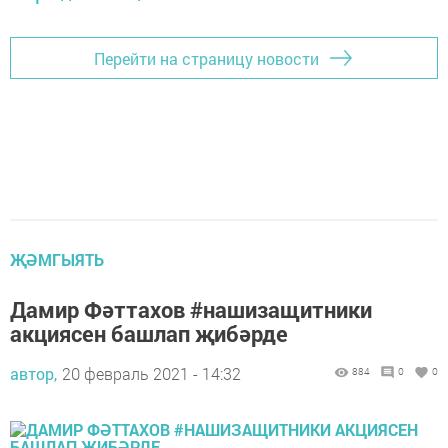
Перейти на страницу новости
ҖӘМГЫЯТЬ
Дамир Фәттахов #нашизащитники
акциясен башлап җибәрде
автор,
20 февраль 2021 - 14:32
884
0
0