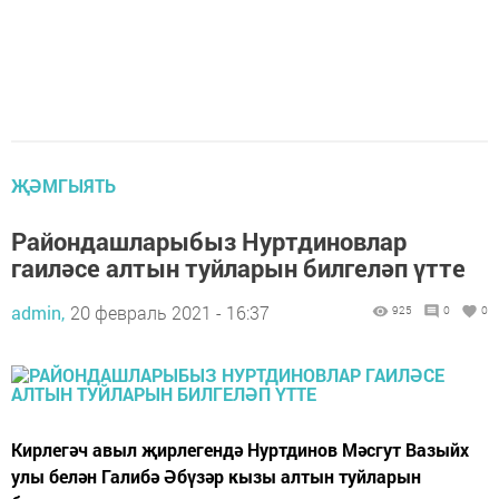
ҖӘМГЫЯТЬ
Райондашларыбыз Нуртдиновлар
гаиләсе алтын туйларын билгеләп үтте
admin,
20 февраль 2021 - 16:37
925
0
0
Кирлегәч авыл җирлегендә Нуртдинов Мәсгут Вазыйх
улы белән Галибә Әбүзәр кызы алтын туйларын