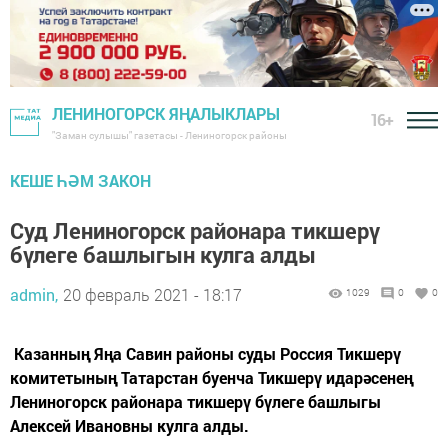
ЛЕНИНОГОРСК ЯҢАЛЫКЛАРЫ
16+
"Заман сулышы" газетасы - Лениногорск районы
КЕШЕ ҺӘМ ЗАКОН
Суд Лениногорск районара тикшерү
бүлеге башлыгын кулга алды
admin,
20 февраль 2021 - 18:17
1029
0
0
Казанның Яңа Савин районы суды Россия Тикшерү
комитетының Татарстан буенча Тикшерү идарәсенең
Лениногорск районара тикшерү бүлеге башлыгы
Алексей Ивановны кулга алды.