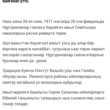
билгеләп үтте.
Нәкъ менә 50 ел элек, 1971 нче елда 20 нче февральдә
Нуртдиновлар гаиләсе Кирлегәч авыл Советында
никахларын рәсми рәвештә терки.
Шул вакыттан бирле күп вакыт узса да, алар бер-
берсенә карата мәхәббәт, тугрылык һәм тирән хөрмәт
хисләрен саклаганнар. Нуртдиновлар гаиләсе-барлык
буыннар өчен дә үрнәк.
Традиция буенча Мәсгүт Вазыйх улы һәм Галибә
Әбүзәр кызы Лениногорск районы юбилярларының
мактау китабына үз имзаларын куйдылар.
Авыл җирлеге башлыгы Сәрия Салахова юбилярларга
Юбилей таныклыгы тапшырып, нык сәламәтлек, озын
гомер теләде.