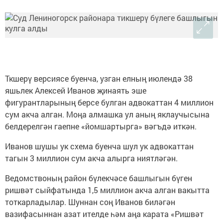
Ткшерү версиясе буенча, узган елның июлендә 38
яшьлек Алексей Иванов җинаять эше
фигурантларының берсе булган адвокаттан 4 миллион
сум акча алган. Моңа алмашка ул аның яклаучысына
белдерелгән гаепне «йомшартырга» вәгъдә иткән.
Иванов шушы ук схема буенча шул ук адвокаттан
тагын 3 миллион сум акча алырга ниятләгән.
Ведомствоның район бүлекчәсе башлыгын бүген
ришвәт сыйфатында 1,5 миллион акча алган вакытта
тоткарладылар. Шуннан соң Иванов биләгән
вазифасыннан азат ителде һәм аңа карата «Ришвәт