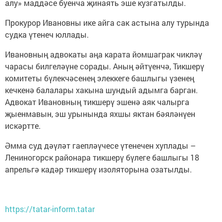
алу» маддәсе буенча җинаять эше кузгатылды.
Прокурор Ивановны ике айга сак астына алу турында
судка үтенеч юллады.
Ивановның адвокаты аңа карата йомшаграк чикләү
чарасы билгеләүне сорады. Аның әйтүенчә, Тикшерү
комитеты бүлекчәсенең элеккеге башлыгы үзенең
кечкенә балалары хакына шундый адымга барган.
Адвокат Ивановның тикшерү эшенә аяк чалырга
җыенмавын, эш урынында яхшы яктан бәяләнүен
искәртте.
Әмма суд дәүләт гаепләүчесе үтенечен хуплады –
Лениногорск районара тикшерү бүлеге башлыгы 18
апрельгә кадәр тикшерү изоляторына озатылды.
https://tatar-inform.tatar