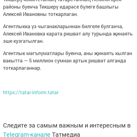
районы буенча Тикшерү идарәсе бүлеге башлыгы
Алексей Ивановны тоткарлаган.
Агентлыкка үз чыганакларыннан билгеле булганча,
Алексей Ивановка карата ришвәт алу турында җинаять
эше кузгатылган.
Агентлык мәгълүматлары буенча, аны җинаять кылган
вакытта — 5 миллион сумнан артык ришвәт алганда
тоткарлаганнар.
https://tatar-inform.tatar
Следите за самым важным и интересным в
Telegram-канале
Татмедиа