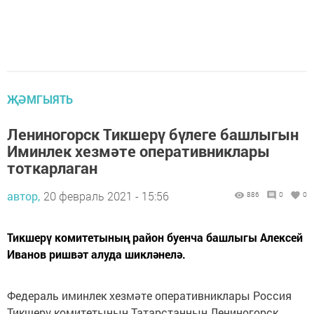
ҖӘМГЫЯТЬ
Лениногорск Тикшерү бүлеге башлыгын
Иминлек хезмәте оперативниклары
тоткарлаган
автор,
20 февраль 2021 - 15:56
886
0
0
Тикшерү комитетының район буенча башлыгы Алексей
Иванов ришвәт алуда шикләнелә.
Федераль иминлек хезмәте оперативниклары Россия
Тикшерү комитетының Татарстанның Лениногорск