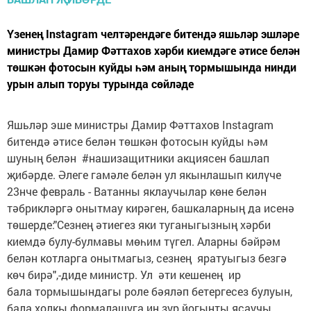
Үзенең Instagram челтәрендәге битендә яшьләр эшләре
министры Дамир Фәттахов хәрби киемдәге әтисе белән
төшкән фотосын куйды һәм аның тормышында нинди
урын алып торуы турында сөйләде
Яшьләр эше министры Дамир Фәттахов Instagram
битендә әтисе белән төшкән фотосын куйды һәм
шуның белән #нашизащитники акциясен башлап
җибәрде. Әлеге гамәле белән ул якынлашып килүче
23нче февраль - Ватанны яклаучылар көне белән
тәбрикләргә онытмау кирәген, башкаларның да исенә
төшерде:"Сезнең әтиегез яки туганыгызның хәрби
киемдә булу-булмавы мөһим түгел. Аларны бәйрәм
белән котларга онытмагыз, сезнең яратуыгыз безгә
көч бирә",-диде министр. Ул әти кешенең ир
бала тормышындагы роле бәяләп бетергесез булуын,
бала холкы формалашуга иң зур йогынты ясаучы