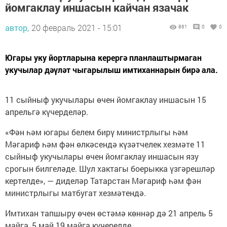
йомгаклау иншасын кайчан язачак
автор,
20 февраль 2021 - 15:01
861
0
0
Югары уку йортларына керергә планлаштырмаган
укучылар дәүләт чыгарылыш имтиханнарын бирә ала.
11 сыйныф укучылары өчен йомгаклау иншасын 15
апрельгә күчерделәр.
«Фән һәм югары белем бирү министрлыгы һәм
Мәгариф һәм фән өлкәсендә күзәтчелек хезмәте 11
сыйныф укучылары өчен йомгаклау иншасын язу
срогын билгеләде. Шул хактагы боерыкка үзгәрешләр
кертелде», — диделәр Татарстан Мәгариф һәм фән
министрлыгы матбугат хезмәтендә.
Имтихан тапшыру өчен өстәмә көннәр дә 21 апрель 5
майга, 5 май 19 майга күчерелде.