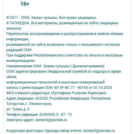
16+
© 2011 - 2026. Заман сулышы. Все права защищены.
© ТАТМЕДИА. Все материалы, размещенные на сайте, защищены
законом.
Перепечатка, воспроизведение и распространение в любом объеме
информации,
размещенной на сайте, возможна только с письменного согласия
редакций СМИ.
При поддержке Республиканского агентства по печати и массовым
коммуникациям.
Наименование СМИ: Заман сулышы ( Дыхание времени)
СМИ зарегистрировано Федеральной службой по надзору в сфере
связи,
информационных технологий и массовых коммуникаций
запись о регистрации СМИ ЭЛ № ФС 77 - 90165 от 07.10.2025
ФИО главного редактора: Мустафина Розалия Харисовна
Адрес редакции: 423250, Российская Федерация, Республика
Татарстан, г. Лениногорск,
ул. Тукая, д. 3
Телефон редакции: (8-85595) 5 - 07 - 72
Электрон адрес: zaman5@yandex.ru
Коррупция фактлары турында хәбәр итегез: zaman5@yandex.ru