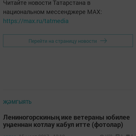
Читайте новости Татарстана в
национальном мессенджере MАХ:
https://max.ru/tatmedia
Перейти на страницу новости
ҖӘМГЫЯТЬ
Лениногорскиның ике ветераны юбилее
уңаеннан котлау кабул итте (фотолар)
1070
0
0