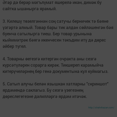
Әгәр дә берәр мәгълүмат яшерелә икән, димәк бу
сайтка ышанырга ярамый.
3. Килешү төзелгәннән соң сатучы берничек тә бәяне
үзгәртә алмый. Товар бары тик алдан сөйләшенгән бәя
буенча сатылырга тиеш. Бер товар урынына
кыйммәтрәк бәягә икенчесен тәкъдим итү дә дөрес
әйбер түгел.
4. Товарны өегезгә китергән очракта аны сезгә
күрсәтүләрен сорарга кирәк. Тикшереп карамыйча
китерүчеләрнең бер генә документына кул куймагыз.
5. Сатып алучы белән язышкан хатларны "скриншот"
ярдәмендә саклагыз. Бу сезгә үзегезнең
дөреслегегезне дәлилләргә ярдәм итәчәк.
http://shahrikazan.com/