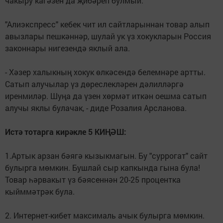
чакыру кагәзен да җибәреп булмый.
"Алиэкспресс" кебек чит ил сайтларыннан товар алып
авызлары пешкәннәр, шулай ук үз хокукларын Россия
законнары нигезендә яклый ала.
- Хәзер халыкның хокук өлкәсендә белемнәре артты.
Сатып алучылар үз дөреслекләрен дәлилләргә
иренмиләр. Шуңа да үзен хөрмәт иткән оешма сатып
алучы яклы булачак, - диде Розалия Арсланова.
Истә тотарга кирәкле 5 КИҢӘШ:
1.Артык арзан бәягә кызыкмагын. Бу "суррогат" сайт
булырга мөмкин. Бушлай сыр капкында гына була!
Товар һәрвакыт үз бәясеннән 20-25 процентка
кыйммәтрәк була.
2. Интернет-кибет максималь ачык булырга мөмкин.