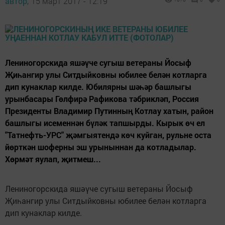
автор,
15 март 2017 - 12:19
Лениногорскида яшәүче сугыш ветераны Йосыф
Җиһангир улы Ситдыйковны юбилее белән котларга
дип кунаклар килде. Юбилярны шәһәр башлыгы
урынбасары Гөлфирә Рафикова тәбрикләп, Россия
Президенты Владимир Путинның Котлау хатын, район
башлыгы исеменнән бүләк тапшырды. Кырык өч ел
"Татнефть-УРС" җәмгыятендә көч куйган, рульне оста
йөрткән шоферны эш урыныннан да котладылар.
Хөрмәт яулап, җитмеш...
Лениногорскида яшәүче сугыш ветераны Йосыф
Җиһангир улы Ситдыйковны юбилее белән котларга
дип кунаклар килде.