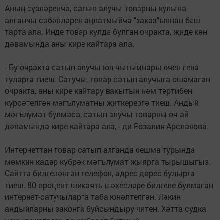
Аның сүзләренчә, сатып алучы товарны кулына
алганчы сәбәпләрен аңлатмыйча "заказ"ыннан баш
тарта ала. Инде товар кулда булган очракта, җиде көн
дәвамында аны кире кайтара ала.
- Бу очракта сатып алучы юл чыгымнары өчен генә
түләргә тиеш. Сатучы, товар сатып алучыга ошамаган
очракта, аны кире кайтару вакытын һәм тәртибен
күрсәтелгән мәгълүматны җиткерергә тиеш. Андый
мәгълүмат булмаса, сатып алучы товарны өч ай
дәвамында кире кайтара ала, - ди Розалия Арсланова.
Интернеттан товар сатып алганда оешма турында
мөмкин кадәр күбрәк мәгълүмат җыярга тырышыгыз.
Сайтта билгеләнгән телефон, адрес дөрес булырга
тиеш. 80 процент шикаять шәхесләре билгеле булмаган
интернет-сатучыларга таба юнәлтелгән. Ләкин
андыйларны законга буйсындыру читен. Хәтта судка