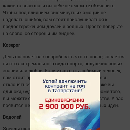
какие-то свои шаги вы себе не сможете объяснить.
Чтобы под влиянием сиюминутных эмоций не
наделать ошибок, вам стоит прислушиваться к
предостережениям друзей и родных. Просто поверьте
на слово: со стороны им виднее.
Козерог
День склоняет вас попробовать что-то новое, касается
ли это экстремального вида спорта, получения новых
знаний или любви. Если у вас есть любимый человек,
вам стоит провести этот вечер с ним, стараясь
отклоняться от привычного сценария. Если же вы
одиноки, будьте открыты для знакомств. Кроме того,
вы можете отлично проявить себя в творчестве. У вас
появится целый ворох свежих, нестандартных идей.
Водолей
Звезды склоняют к ясности, четкости,