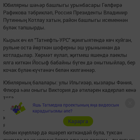
Юбилярны шәһәр башлыгы урынбасары Гөлфирә
Рафикова тәбрикләп, Россия Президенты Владимир
Путинның Котлау хатын, район башлыгы исеменнән
бүләк тапшырды.
Кырык өч ел "Татнефть-УРС" җәмгыятендә көч куйган,
рульне оста йөрткән шоферны эш урыныннан да
котладылар. Хөрмәт яулап, җитмеш яшендә лаеклы
ялга киткән Йосыф бабайны бүген дә онытмыйлар, бер
кочак бүләк-күчтәнәч белән килгәннәр.
Юбилярның балалары: улы Ильгизәр, кызлары Фәния,
Флюра һәм оныгы Виктория дә әтиләрен кадерләп кенә
тота.
Яшь Татмедиа проектының яңа видеосын
-
Туксан яшемә килеп җитәрмен дип башыма да
карадыгызмы әле?
китермәдем. Бу язгы иртәдә уянып, шулхәтле гомер
Карарга
яшәдем микән дип уйландым. Яз җиткәч, табигать
белән күңелләр дә яшәреп киткәндәй була, туксан
яшемдә дә үз-үземне йөртә алуыма сөенәм, - ди сугыш