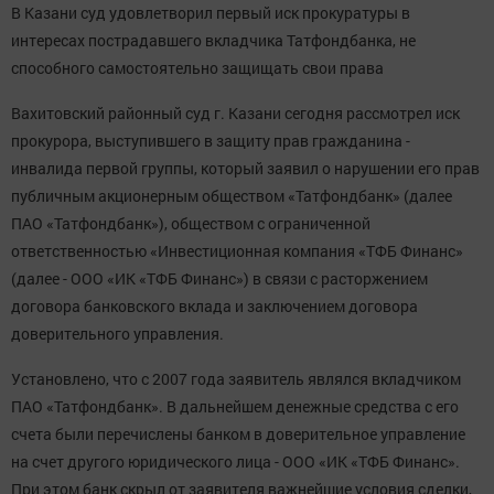
В Казани суд удовлетворил первый иск прокуратуры в
интересах пострадавшего вкладчика Татфондбанка, не
способного самостоятельно защищать свои права
Вахитовский районный суд г. Казани сегодня рассмотрел иск
прокурора, выступившего в защиту прав гражданина -
инвалида первой группы, который заявил о нарушении его прав
публичным акционерным обществом «Татфондбанк» (далее
ПАО «Татфондбанк»), обществом с ограниченной
ответственностью «Инвестиционная компания «ТФБ Финанс»
(далее - ООО «ИК «ТФБ Финанс») в связи с расторжением
договора банковского вклада и заключением договора
доверительного управления.
Установлено, что с 2007 года заявитель являлся вкладчиком
ПАО «Татфондбанк». В дальнейшем денежные средства с его
счета были перечислены банком в доверительное управление
на счет другого юридического лица - ООО «ИК «ТФБ Финанс».
При этом банк скрыл от заявителя важнейшие условия сделки,