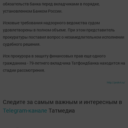
обязательств банка перед вкладчиками в порядке,
установленном Банком России.
Исковые требования надзорного ведомства судом
удовлетворены в полном объеме. При этом представитель
прокуратуры поставил вопрос о незамедлительном исполнении
судебного решения.
Иск прокурора в защиту финансовых прав еще одного
гражданина - 79-летнего вкладчика Татфондбанка находится на
стадии рассмотрения.
http://prokrt.ru/
Следите за самым важным и интересным в
Telegram-канале
Татмедиа