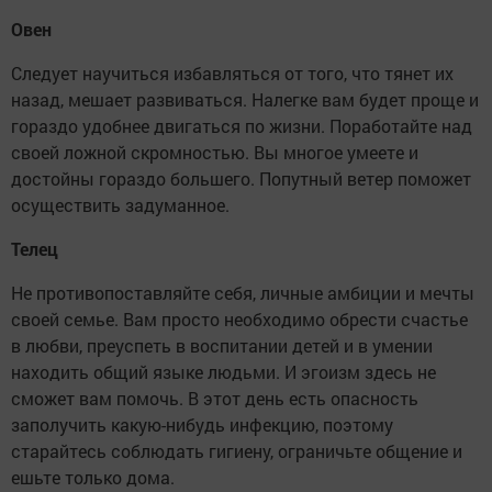
Овен
Следует научиться избавляться от того, что тянет их
назад, мешает развиваться. Налегке вам будет проще и
гораздо удобнее двигаться по жизни. Поработайте над
своей ложной скромностью. Вы многое умеете и
достойны гораздо большего. Попутный ветер поможет
осуществить задуманное.
Телец
Не противопоставляйте себя, личные амбиции и мечты
своей семье. Вам просто необходимо обрести счастье
в любви, преуспеть в воспитании детей и в умении
находить общий языке людьми. И эгоизм здесь не
сможет вам помочь. В этот день есть опасность
заполучить какую-нибудь инфекцию, поэтому
старайтесь соблюдать гигиену, ограничьте общение и
ешьте только дома.