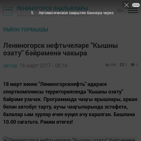
ЛЕНИНОГОРСК ЯҢАЛЫКЛАРЫ
16+
4
Автоматическое закрытие баннера через
"Заман сулышы" газетасы - Лениногорск районы
РАЙОН ТОРМЫШЫ
Лениногорск нефтьчеләре "Кышны
озату" бәйрәменә чакыра
автор,
16 март 2017 - 06:16
998
0
0
18 март көнне "Лениногорскнефть" идарәсе
спорткомплексы территориясендә "Кышны озату"
бәйрәме узачак. Программада чаңгы ярышлары, аркан
белән автобус тарту, аучы чаңгыларында эстафета,
балалар һәм зурлар өчен күңел ачу каралган. Башлана
10.00 сәгатьтә. Рәхим итегез!