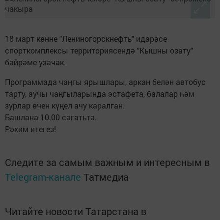
18 март көнне "Лениногорскнефть" идарәсе
спорткомплексы территориясендә "Кышны озату"
бәйрәме узачак.
Программада чаңгы ярышлары, аркан белән автобус
тарту, аучы чаңгыларында эстафета, балалар һәм
зурлар өчен күңел ачу каралган.
Башлана 10.00 сәгатьтә.
Рәхим итегез!
Следите за самым важным и интересным в
Telegram-канале
Татмедиа
Читайте новости Татарстана в