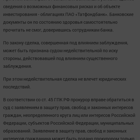
сведения о возможных финансовых рисках и об объекте
инвестирования - облигациях ПАО «Татфондбанк». Банковские
документы он по состоянию здоровья самостоятельно
прочитать не смог, доверившись сотрудникам банка.
По закону сделка, совершенная под влиянием заблуждения,
может быть признана судом недействительной по иску
стороны, действовавшей под влиянием существенного
заблуждения.
При этом недействительная сделка не влечет юридических
последствий.
В соответствии со ст. 45 ГПК РФ прокурор вправе обратиться в
суд с заявлением в защиту прав, свобод и законных интересов
граждан, неопределенного круга лиц или интересов Российской
Федерации, субъектов Российской Федерации, муниципальных
образований. Заявление в защиту прав, свобод и законных
интересов гражданина может быть подано прокурором только