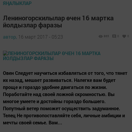
ЯҢАЛЫКЛАР
Лениногорскилылар өчен 16 мартка
йолдызлар фаразы
автор,
16 март 2017 - 05:23
865
0
0
Овен Следует научиться избавляться от того, что тянет
их назад, мешает развиваться. Налегке вам будет
проще и гораздо удобнее двигаться по жизни.
Поработайте над своей ложной скромностью. Вы
многое умеете и достойны гораздо большего.
Попутный ветер поможет осуществить задуманное.
Телец Не противопоставляйте себя, личные амбиции и
мечты своей семье. Вам...