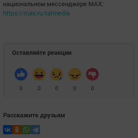
национальном мессенджере MАХ:
https://max.ru/tatmedia
Оставляйте реакции
0
0
0
0
0
Расскажите друзьям