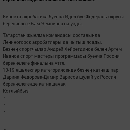
Кировта акробатика буенча Идел буе Федераль округы
беренчелеге Һәм Чемпионаты узды.
Татарстан җыелма командасы составында
Лениногорск акробатлары да чыгыш ясады.
Безнең спортчылар Андрей Хәйретдинов белән Артем
Иванов спорт мастеры программасы буенча Россия
беренчелеге финалына үтте.
13-19 яшьлекләр категориясендә безнең катнаш пар
Дарина Федорова-Дамир Варисов шулай ук Россия
беренчелегендә катнашачак.
Котлыйбыз!