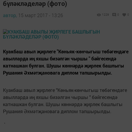
бүләкләделәр (фото)
автор,
15 март 2017 - 13:26
1229
0
0
Куакбаш авыл җирлеге "Көньяк-көнчыгыш төбәгендәге
авылларда иң яхшы бизәлгән чыршы " бәйгесендә
катнашкан булган. Шушы көннәрдә җирлек башлыгы
Рушания Әхмәтҗановага диплом тапшырылды.
Куакбаш авыл җирлеге "Көньяк-көнчыгыш төбәгендәге
авылларда иң яхшы бизәлгән чыршы " бәйгесендә
катнашкан булган. Шушы көннәрдә җирлек башлыгы
Рушания Әхмәтҗановага диплом тапшырылды.