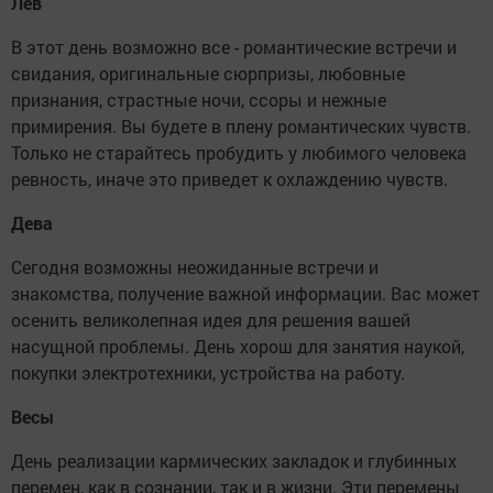
Лев
В этот день возможно все - романтические встречи и
свидания, оригинальные сюрпризы, любовные
признания, страстные ночи, ссоры и нежные
примирения. Вы будете в плену романтических чувств.
Только не старайтесь пробудить у любимого человека
ревность, иначе это приведет к охлаждению чувств.
Дева
Сегодня возможны неожиданные встречи и
знакомства, получение важной информации. Вас может
осенить великолепная идея для решения вашей
насущной проблемы. День хорош для занятия наукой,
покупки электротехники, устройства на работу.
Весы
День реализации кармических закладок и глубинных
перемен, как в сознании, так и в жизни. Эти перемены