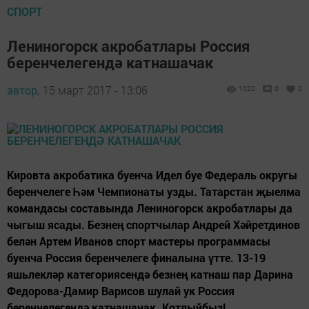
СПОРТ
Лениногорск акробатлары Россия
беренчелегендә катнашачак
автор,
15 март 2017 - 13:06
1020
0
0
Кировта акробатика буенча Идел буе Федераль округы
беренчелеге Һәм Чемпионаты узды. Татарстан җыелма
командасы составында Лениногорск акробатлары да
чыгыш ясады. Безнең спортчылар Андрей Хәйретдинов
белән Артем Иванов спорт мастеры программасы
буенча Россия беренчелеге финалына үтте. 13-19
яшьлекләр категориясендә безнең катнаш пар Дарина
Федорова-Дамир Варисов шулай ук Россия
беренчелегендә катнашачак. Котлыйбыз!