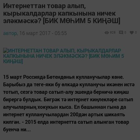
Интернеттан товар алып,
кырыкалдарлар капкынына ничек
эләкмәскә? [БИК МӨҺИМ 5 КИҢӘШ]
автор,
16 март 2017 - 05:55
928
0
0
15 март Россиядә Бөтендөнья кулланучылар көне.
Барыбыз да теге-яки бу өлкәдә кулланучы икәнен истә
тотып, сезгә товар сатып-алу эшендә берничә киңәш
бирергә булдык. Бигрәк тә интернет киңлекләре сатып
алучыларның хокукын кыса. Ел башыннан гына да
интернет кулланучылардан 200дән артык шикаять
килгән. - 2015 елда интернетта сатып алынган товар
буенча ни...