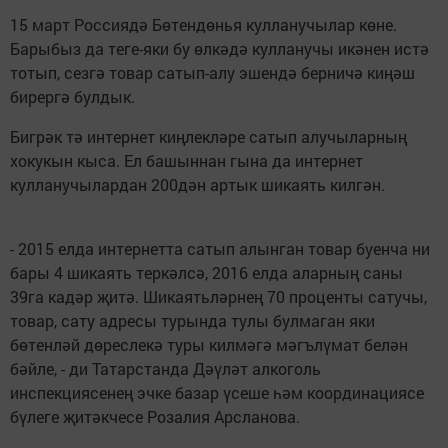
15 март Россиядә Бөтендөнья кулланучылар көне.
Барыбыз да теге-яки бу өлкәдә кулланучы икәнен истә
тотып, сезгә товар сатып-алу эшендә берничә киңәш
бирергә булдык.
Бигрәк тә интернет киңлекләре сатып алучыларның
хокукын кыса. Ел башыннан гына да интернет
кулланучылардан 200дән артык шикаять килгән.
- 2015 елда интернетта сатып алынган товар буенча ни
бары 4 шикаять теркәлсә, 2016 елда аларның саны
39га кадәр җитә. Шикаятьләрнең 70 проценты сатучы,
товар, сату адресы турында тулы булмаган яки
бөтенләй дөреслекә туры килмәгә мәгълүмат белән
бәйле, - ди Татарстанда Дәүләт алкоголь
инспекциясенең эчке базар үсеше һәм координациясе
бүлеге җитәкчесе Розалия Арсланова.