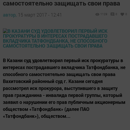
самостоятельно защищать свои права
автор,
15 март 2017 - 12:41
1129
0
0
В Казани суд удовлетворил первый иск прокуратуры в
интересах пострадавшего вкладчика Татфондбанка, не
способного самостоятельно защищать свои права
Вахитовский районный суд г. Казани сегодня
рассмотрел иск прокурора, выступившего в защиту
прав гражданина - инвалида первой группы, который
заявил о нарушении его прав публичным акционерным
обществом «Татфондбанк» (далее ПАО
«Татфондбанк»), обществом...