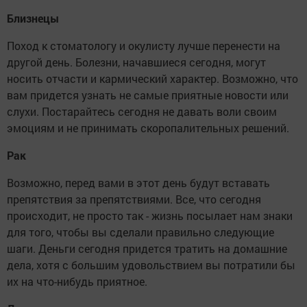
Близнецы
Поход к стоматологу и окулисту лучше перенести на
другой день. Болезни, начавшиеся сегодня, могут
носить отчасти и кармический характер. Возможно, что
вам придется узнать не самые приятные новости или
слухи. Постарайтесь сегодня не давать воли своим
эмоциям и не принимать скоропалительных решений.
Рак
Возможно, перед вами в этот день будут вставать
препятствия за препятствиями. Все, что сегодня
происходит, не просто так - жизнь посылает нам знаки
для того, чтобы вы сделали правильно следующие
шаги. Деньги сегодня придется тратить на домашние
дела, хотя с большим удовольствием вы потратили бы
их на что-нибудь приятное.