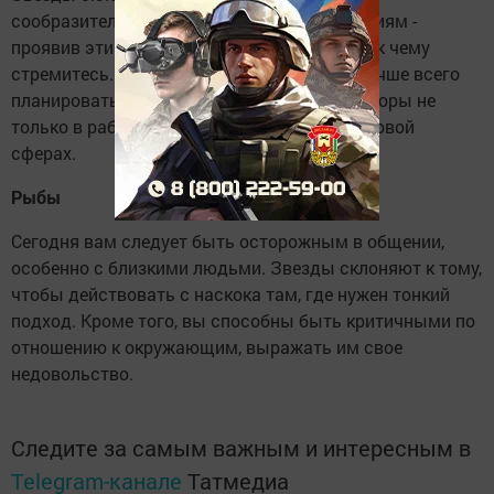
сообразительности и решительным действиям -
проявив эти качества, вы добьетесь всего, к чему
стремитесь. Именно поэтому на сегодня лучше всего
планировать ответственные дела и переговоры не
только в рабочей, но и в личной, и в финансовой
сферах.
Рыбы
Сегодня вам следует быть осторожным в общении,
особенно с близкими людьми. Звезды склоняют к тому,
чтобы действовать с наскока там, где нужен тонкий
подход. Кроме того, вы способны быть критичными по
отношению к окружающим, выражать им свое
недовольство.
Следите за самым важным и интересным в
Telegram-канале
Татмедиа