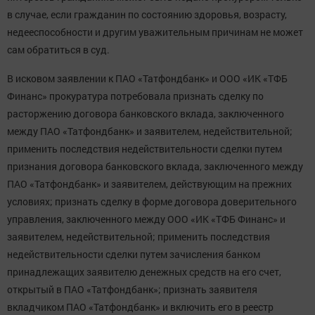
в случае, если гражданин по состоянию здоровья, возрасту,
недееспособности и другим уважительным причинам не может
сам обратиться в суд.
В исковом заявлении к ПАО «Татфондбанк» и ООО «ИК «ТФБ
Финанс» прокуратура потребовала признать сделку по
расторжению договора банковского вклада, заключенного
между ПАО «Татфондбанк» и заявителем, недействительной;
применить последствия недействительности сделки путем
признания договора банковского вклада, заключенного между
ПАО «Татфондбанк» и заявителем, действующим на прежних
условиях; признать сделку в форме договора доверительного
управления, заключенного между ООО «ИК «ТФБ Финанс» и
заявителем, недействительной; применить последствия
недействительности сделки путем зачисления банком
принадлежащих заявителю денежных средств на его счет,
открытый в ПАО «Татфондбанк»; признать заявителя
вкладчиком ПАО «Татфондбанк» и включить его в реестр