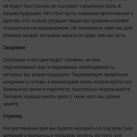
не будут быстрыми, но сыграют серьезную роль в
вашем будущем. Не стоит быть слишком критичными к
другим, это только ухудшит ваше настроение и может
отразиться на пищеварении. Не экономьте чувства для
близких людей, не нужно казаться хуже, чем вы есть.
Скорпион
Ситуации этого дня будут сложны, но они
подталкивают вас к переменам, необходимость
которых вы давно ощущали. Окружающие предельно
искренни и готовы к взаимодействию, используйте это.
Важные встречи и переписку тщательно обдумывайте.
Сегодня хорошо иметь дело с теми, кого вы давно
знаете.
Стрелец
На протяжении дня вы будете находиться под властью
желаний и внезапных порывов, вплоть до того, что