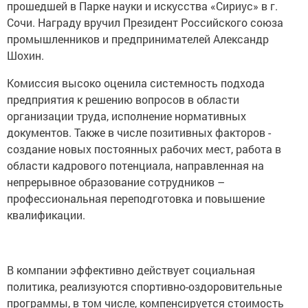
прошедшей в Парке науки и искусства «Сириус» в г.
Сочи. Награду вручил Президент Российского союза
промышленников и предпринимателей Александр
Шохин.
Комиссия высоко оценила системность подхода
предприятия к решению вопросов в области
организации труда, исполнение нормативных
документов. Также в числе позитивных факторов -
создание новых постоянных рабочих мест, работа в
области кадрового потенциала, направленная на
непрерывное образование сотрудников –
профессиональная переподготовка и повышение
квалификации.
В компании эффективно действует социальная
политика, реализуются спортивно-оздоровительные
программы, в том числе, компенсируется стоимость