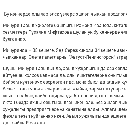
Бу көннәрдә олылар элек үзләре эшләп чыккан предприя
Мичурин авыл җирлеге башлыгы Рәмзия Иванова, китап
хезмәткәре Рузалия Мифтахова шулай ук бу көннәрдә өл
булганнар.
Мичуринда – 35 кешегә, Яңа Сережкинода 34 кешегә азы
чыкканнар. Әлеге пакетларны “Август-Лениногорск” агра
Шушы Мичурин авылында, авыл хуҗалыгында озак елла
әйтүенчә, колхоз калмаса да, олы яшьтәгеләрне онытмый
бәйрәм күчтәнәче әзерләгән иде, менә быел да алдык кү
безне – олы яшьтәгеләрне онытмыйча, хөрмәт итүләре ө
укып торабыз, кайбер җирләрдә бөтенләй дә котламыйла
яктан бездә яхшы оештырылган икән әле. Без эшләп чык
хуҗалыгы предприятиесе үз канатына алды. Аллага шөке
ферма төзеп куйганнар икән. Авыл хуҗалыгында эшләгә
дип сөйли Роза апа.