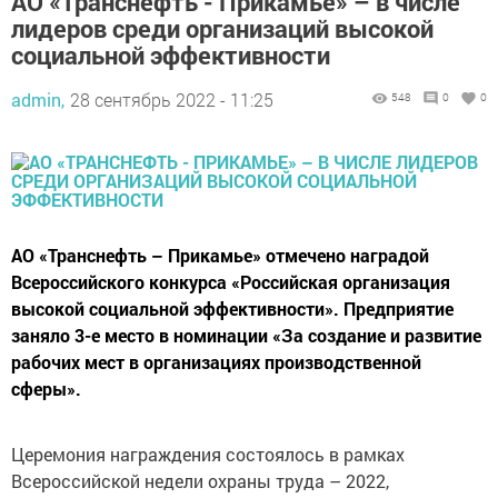
АО «Транснефть - Прикамье» – в числе
лидеров среди организаций высокой
социальной эффективности
admin,
28 сентябрь 2022 - 11:25
548
0
0
АО «Транснефть – Прикамье» отмечено наградой
Всероссийского конкурса «Российская организация
высокой социальной эффективности». Предприятие
заняло 3-е место в номинации «За создание и развитие
рабочих мест в организациях производственной
сферы».
Церемония награждения состоялось в рамках
Всероссийской недели охраны труда – 2022,