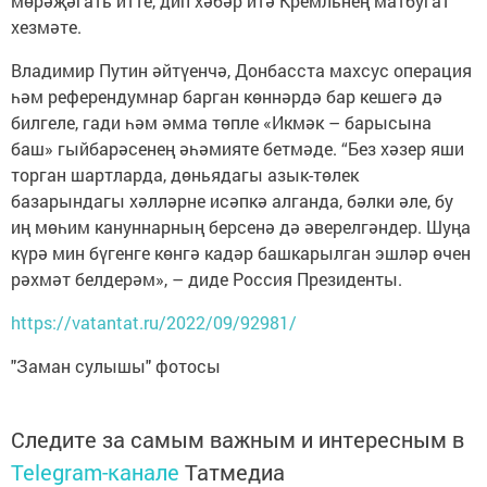
мөрәҗәгать итте, дип хәбәр итә Кремльнең матбугат
хезмәте.
Владимир Путин әйтүенчә, Донбасста махсус операция
һәм референдумнар барган көннәрдә бар кешегә дә
билгеле, гади һәм әмма төпле «Икмәк – барысына
баш» гыйбарәсенең әһәмияте бетмәде. “Без хәзер яши
торган шартларда, дөньядагы азык-төлек
базарындагы хәлләрне исәпкә алганда, бәлки әле, бу
иң мөһим кануннарның берсенә дә әверелгәндер. Шуңа
күрә мин бүгенге көнгә кадәр башкарылган эшләр өчен
рәхмәт белдерәм», – диде Россия Президенты.
https://vatantat.ru/2022/09/92981/
"Заман сулышы" фотосы
Следите за самым важным и интересным в
Telegram-канале
Татмедиа