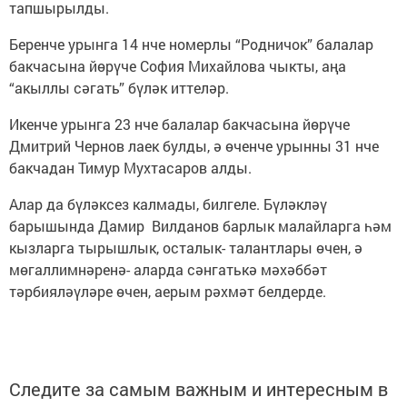
тапшырылды.
Беренче урынга 14 нче номерлы “Родничок” балалар
бакчасына йөрүче София Михайлова чыкты, аңа
“акыллы сәгать” бүләк иттеләр.
Икенче урынга 23 нче балалар бакчасына йөрүче
Дмитрий Чернов лаек булды, ә өченче урынны 31 нче
бакчадан Тимур Мухтасаров алды.
Алар да бүләксез калмады, билгеле. Бүләкләү
барышында Дамир Вилданов барлык малайларга һәм
кызларга тырышлык, осталык- талантлары өчен, ә
мөгаллимнәренә- аларда сәнгатькә мәхәббәт
тәрбияләүләре өчен, аерым рәхмәт белдерде.
Следите за самым важным и интересным в