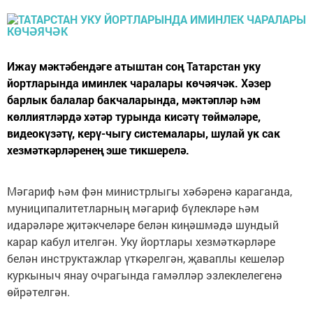
Ижау мәктәбендәге атыштан соң Татарстан уку
йортларында иминлек чаралары көчәячәк. Хәзер
барлык балалар бакчаларында, мәктәпләр һәм
көллиятләрдә хәтәр турында кисәтү төймәләре,
видеокүзәтү, керү-чыгу системалары, шулай ук сак
хезмәткәрләренең эше тикшерелә.
Мәгариф һәм фән министрлыгы хәбәренә караганда,
муниципалитетларның мәгариф бүлекләре һәм
идарәләре җитәкчеләре белән киңәшмәдә шундый
карар кабул ителгән. Уку йортлары хезмәткәрләре
белән инструктажлар үткәрелгән, җаваплы кешеләр
куркыныч янау очрагында гамәлләр эзлеклелегенә
өйрәтелгән.