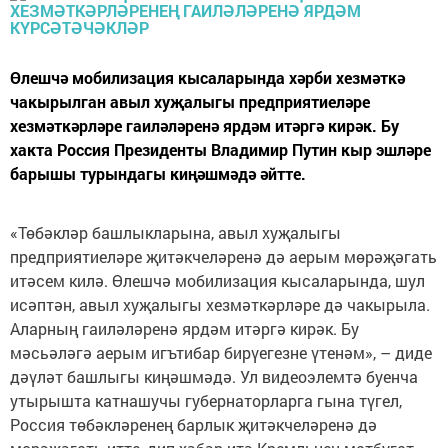
Өлешчә мобилизация кысаларында хәрби хезмәткә
чакырылган авыл хуҗалыгы предприятиеләре
хезмәткәрләре гаиләләренә ярдәм итәргә кирәк. Бу
хакта Россия Президенты Владимир Путин кыр эшләре
барышы турындагы киңәшмәдә әйтте.
«Төбәкләр башлыкларына, авыл хуҗалыгы
предприятиеләре җитәкчеләренә дә аерым мөрәҗәгать
итәсем килә. Өлешчә мобилизация кысаларында, шул
исәптән, авыл хуҗалыгы хезмәткәрләре дә чакырыла.
Аларның гаиләләренә ярдәм итәргә кирәк. Бу
мәсьәләгә аерым игътибар бирүегезне үтенәм», – диде
дәүләт башлыгы киңәшмәдә. Ул видеоэлемтә буенча
утырышта катнашучы губернаторларга гына түгел,
Россия төбәкләренең барлык җитәкчеләренә дә