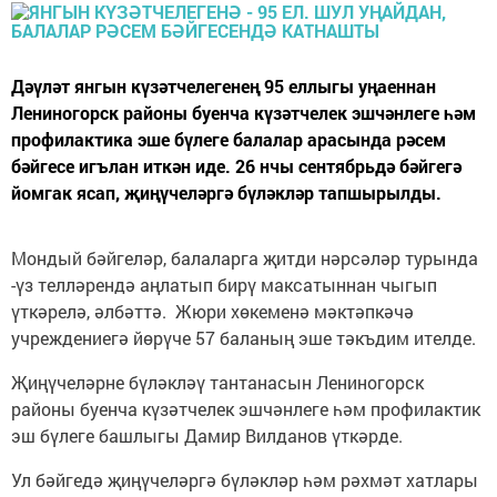
Дәүләт янгын күзәтчелегенең 95 еллыгы уңаеннан
Лениногорск районы буенча күзәтчелек эшчәнлеге һәм
профилактика эше бүлеге балалар арасында рәсем
бәйгесе игълан иткән иде. 26 нчы сентябрьдә бәйгегә
йомгак ясап, җиңүчеләргә бүләкләр тапшырылды.
Мондый бәйгеләр, балаларга җитди нәрсәләр турында
-үз телләрендә аңлатып бирү максатыннан чыгып
үткәрелә, әлбәттә. Жюри хөкеменә мәктәпкәчә
учреждениегә йөрүче 57 баланың эше тәкъдим ителде.
Җиңүчеләрне бүләкләү тантанасын Лениногорск
районы буенча күзәтчелек эшчәнлеге һәм профилактик
эш бүлеге башлыгы Дамир Вилданов үткәрде.
Ул бәйгедә җиңүчеләргә бүләкләр һәм рәхмәт хатлары