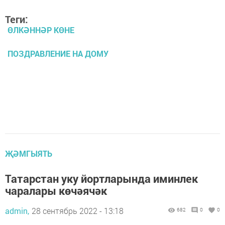
Теги:
ӨЛКӘННӘР КӨНЕ
ПОЗДРАВЛЕНИЕ НА ДОМУ
ҖӘМГЫЯТЬ
Татарстан уку йортларында иминлек
чаралары көчәячәк
admin,
28 сентябрь 2022 - 13:18
682
0
0