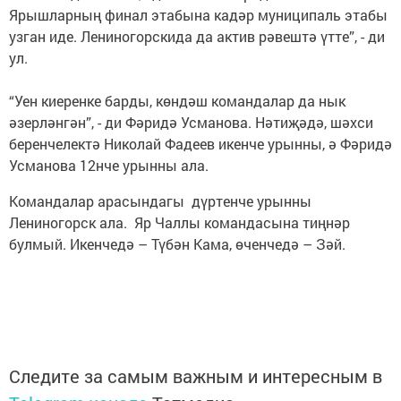
Ярышларның финал этабына кадәр муниципаль этабы
узган иде. Лениногорскида да актив рәвештә үтте”, - ди
ул.
“Уен киеренке барды, көндәш командалар да нык
әзерләнгән”, - ди Фәридә Усманова. Нәтиҗәдә, шәхси
беренчелектә Николай Фадеев икенче урынны, ә Фәридә
Усманова 12нче урынны ала.
Командалар арасындагы дүртенче урынны
Лениногорск ала. Яр Чаллы командасына тиңнәр
булмый. Икенчедә – Түбән Кама, өченчедә – Зәй.
Следите за самым важным и интересным в