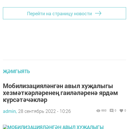
Перейти на страницу новости
ҖӘМГЫЯТЬ
Мобилизацияләнгән авыл хуҗалыгы
хезмәткәрләренең гаиләләренә ярдәм
күрсәтәчәкләр
admin,
28 сентябрь 2022 - 10:26
693
0
0