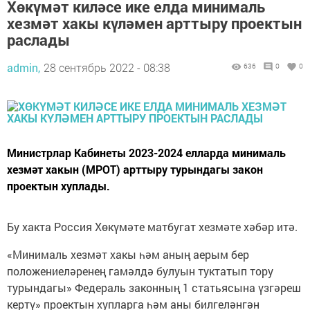
Хөкүмәт киләсе ике елда минималь
хезмәт хакы күләмен арттыру проектын
раслады
admin,
28 сентябрь 2022 - 08:38
636
0
0
Министрлар Кабинеты 2023-2024 елларда минималь
хезмәт хакын (МРОТ) арттыру турындагы закон
проектын хуплады.
Бу хакта Россия Хөкүмәте матбугат хезмәте хәбәр итә.
«Минималь хезмәт хакы һәм аның аерым бер
положениеләренең гамәлдә булуын туктатып тору
турындагы» Федераль законның 1 статьясына үзгәреш
кертү» проектын хупларга һәм аны билгеләнгән