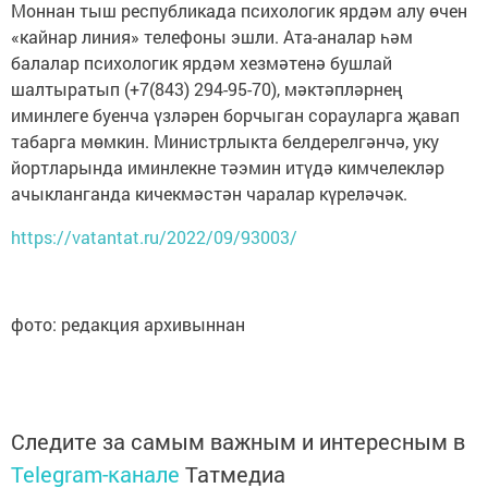
Моннан тыш республикада психологик ярдәм алу өчен
«кайнар линия» телефоны эшли. Ата-аналар һәм
балалар психологик ярдәм хезмәтенә бушлай
шалтыратып (+7(843) 294-95-70), мәктәпләрнең
иминлеге буенча үзләрен борчыган сорауларга җавап
табарга мөмкин. Министрлыкта белдерелгәнчә, уку
йортларында иминлекне тәэмин итүдә кимчелекләр
ачыкланганда кичекмәстән чаралар күреләчәк.
https://vatantat.ru/2022/09/93003/
фото: редакция архивыннан
Следите за самым важным и интересным в
Telegram-канале
Татмедиа