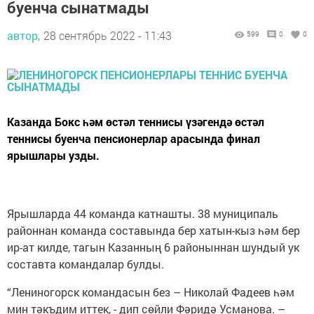
буенча сынатмады
автор,
28 сентябрь 2022 - 11:43
599
0
0
Казанда Бокс һәм өстәл теннисы үзәгендә өстәл
теннисы буенча пенсионерлар арасында финал
ярышлары узды.
Ярышларда 44 команда катнашты. 38 муниципаль
районнан команда составында бер хатын-кыз һәм бер
ир-ат килде, тагын Казанның 6 районыннан шундый ук
составта командалар булды.
“Лениногорск командасын без – Николай Фадеев һәм
мин тәкъдим иттек, - дип сөйли Фәридә Усманова. –