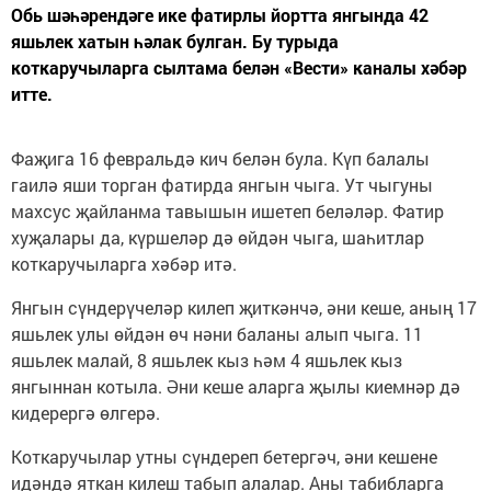
Обь шәһәрендәге ике фатирлы йортта янгында 42
яшьлек хатын һәлак булган. Бу турыда
коткаручыларга сылтама белән «Вести» каналы хәбәр
итте.
Фаҗига 16 февральдә кич белән була. Күп балалы
гаилә яши торган фатирда янгын чыга. Ут чыгуны
махсус җайланма тавышын ишетеп беләләр. Фатир
хуҗалары да, күршеләр дә өйдән чыга, шаһитлар
коткаручыларга хәбәр итә.
Янгын сүндерүчеләр килеп җиткәнчә, әни кеше, аның 17
яшьлек улы өйдән өч нәни баланы алып чыга. 11
яшьлек малай, 8 яшьлек кыз һәм 4 яшьлек кыз
янгыннан котыла. Әни кеше аларга җылы киемнәр дә
кидерергә өлгерә.
Коткаручылар утны сүндереп бетергәч, әни кешене
идәндә яткан килеш табып алалар. Аны табибларга