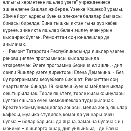
еллыгы хөрмәтенә яшьләр үзәге” учреждениесе
эшчәнлеген башлап җибәрде. Үзәккә Кошевой урамы,
28нче йорт адресы буенча элеккеге балалар бакчасы
бинасы бирелде. Бина тышкы яктан гына зур кебек
күренә, эчке якта яшьләр белән эшләү өчен урын
кысанрак булган. Ремонттан соң юнәлешләр дә
ачылачак.
- Ремонт Татарстан Республикасында яшьләр үзәген
реновацияләү программасы кысаларында
үткәреләчәк. Әлеге программа берничә ел эшли, - дип
сөйли Яшьләр үзәге директоры Елена Демакина. - Без
бу программага керүебезгә бик шат. Ремонттан соң
яңартылган бинада 19 юнәлеш буенча мәйданчыклар
оештырылачак. Төрле яшьтәге, төрле кызыксынулары
булган яшьләр өчен мөмкинлекләр тудырылачак.
Креатив коммуникацияләр зонасы, медиа зона, яшьләр
кафесы, музыка студиясе, команда уеннары өчен
бүлмә – болар барысы да яңача, заманча булачак, иң
мөһиме – яшьләргә ошар, дип уйлыйбыз, - ди Елена