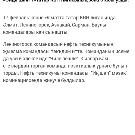
17 февраль көнне Әлмәттә татар КВН лигасында
Әлмәт, Лениногорск, Азнакай, Сарман, Баулы
командалары көч сынашты.
Лениногорск командасын нефть техникумының
җыелма командасы тәкъдим итте. Команданың исеме
дә үзенчәлекле иде "Чиле-пешле". Кызлар һәм
егетләрдән торган команда позитивлык үрнәге булып
торды. Нефть техникумы командасы "Иң шәп" мәзәк"
номинациясендә җиңүче булдылар.