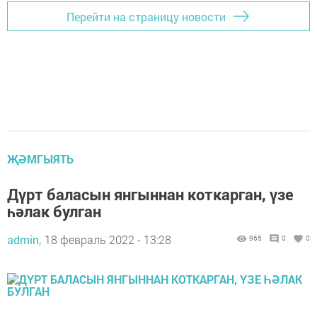
Перейти на страницу новости
ҖӘМГЫЯТЬ
Дүрт баласын янгыннан коткарган, үзе
һәлак булган
admin,
18 февраль 2022 - 13:28
965
0
0