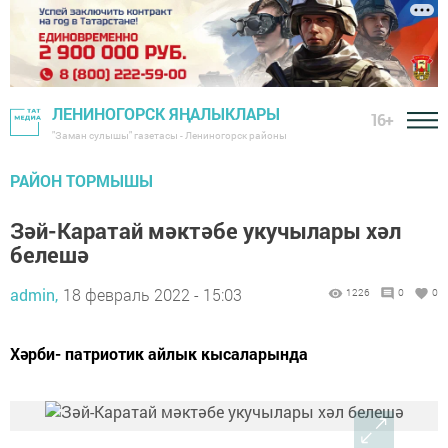
ЛЕНИНОГОРСК ЯҢАЛЫКЛАРЫ
16+
"Заман сулышы" газетасы - Лениногорск районы
РАЙОН ТОРМЫШЫ
Зәй-Каратай мәктәбе укучылары хәл
белешә
admin,
18 февраль 2022 - 15:03
1226
0
0
Хәрби- патриотик айлык кысаларында