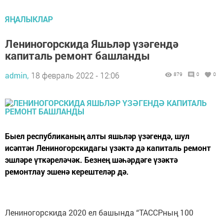
ЯҢАЛЫКЛАР
Лениногорскида Яшьләр үзәгендә
капиталь ремонт башланды
admin,
18 февраль 2022 - 12:06
879
0
0
Быел республиканың алты яшьләр үзәгендә, шул
исәптән Лениногорскидагы үзәктә дә капиталь ремонт
эшләре үткәреләчәк. Безнең шәһәрдәге үзәктә
ремонтлау эшенә керештеләр дә.
Лениногорскида 2020 ел башында “ТАССРның 100