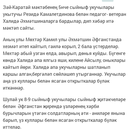
Зәй-Каратай мәктәбенең 5нче сыйныф укучылары
укытучы Резидә Камалетдинова белән педагог- ветеран
Халидә Әхмәтшиналарга бардылар, дип хәбәр итә
мәктәп сайты.
Аның улы Мөхтәр Камил улы Әхмәтшин Әфганстанда
хезмәт итеп кайтып, гаилә корып, 2 бала үстерделәр.
Мөхтәр абый узган елда, авырып, дөнья куйды. Бүгенге
көндә Халидә апа ялгыз яши, килене Айсылу, оныклары
кайтып йөри. Халидә апа укучыларны шатланып
каршы алган,бергәләп сөйләшеп утырганнар. Укучылар
аңа үз куллары белән ясаган открыткалар бүләк
иткәннәр.
Шулай ук 8-9 сыйныф укучылары сыйныф җитәкчеләре
белән Әфганстан җирендә үзләренең хәрби
бурычларын үтәгән солдатларның әти - әниләре янына
барып, үз куллары белән ясаган открыткалар бүләк
иттеләр.