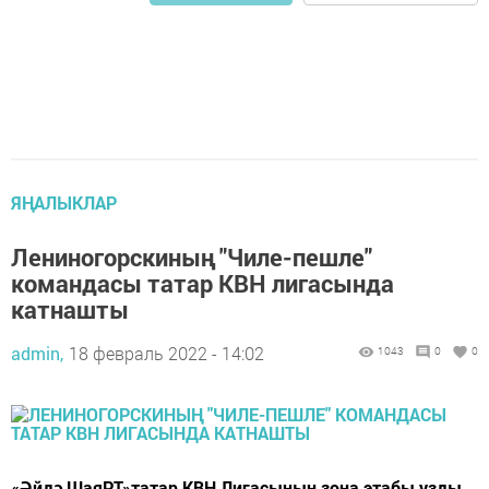
ЯҢАЛЫКЛАР
Лениногорскиның "Чиле-пешле"
командасы татар КВН лигасында
катнашты
admin,
18 февраль 2022 - 14:02
1043
0
0
«Әйдә ШаяРТ»татар КВН Лигасының зона этабы узды.