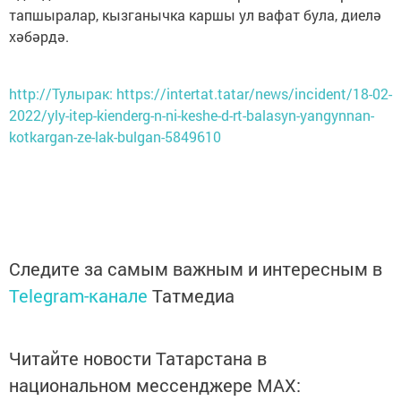
тапшыралар, кызганычка каршы ул вафат була, диелә
хәбәрдә.
http://Тулырак: https://intertat.tatar/news/incident/18-02-
2022/yly-itep-kienderg-n-ni-keshe-d-rt-balasyn-yangynnan-
kotkargan-ze-lak-bulgan-5849610
Следите за самым важным и интересным в
Telegram-канале
Татмедиа
Читайте новости Татарстана в
национальном мессенджере MАХ: