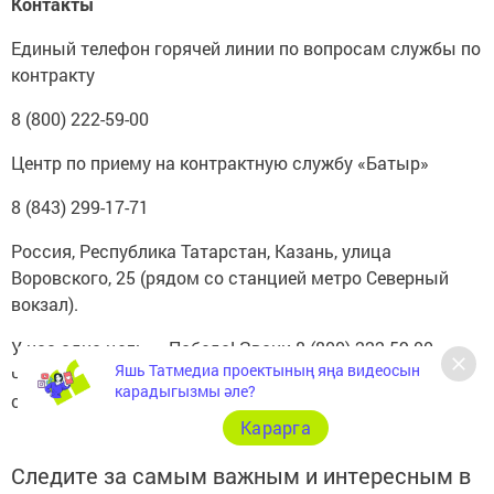
Контакты
Единый телефон горячей линии по вопросам службы по
контракту
8 (800) 222-59-00
Центр по приему на контрактную службу «Батыр»
8 (843) 299-17-71
Россия, Республика Татарстан, Казань, улица
Воровского, 25 (рядом со станцией метро Северный
вокзал).
У нас одна цель — Победа! Звони 8 (800) 222-59-00,
Яшь Татмедиа проектының яңа видеосын
чтобы узнать подробности или переходи по
карадыгызмы әле?
ссылке
heroes-tatarstan.ru
и заполни анкету.
Карарга
Следите за самым важным и интересным в