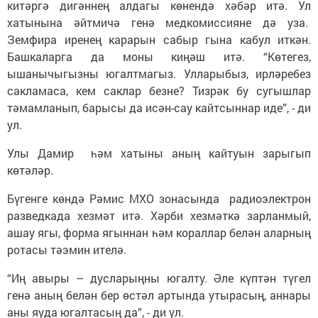
китәргә дигәннең алдагы көнендә хәбәр итә. Ул
хатынына әйтмичә генә медкомиссияне дә уза.
Земфира иренең карарын сабыр гына кабул иткән.
Башкаларга да моны киңәш итә. “Көтегез,
ышанычыгызны югалтмагыз. Улларыбыз, ирләребез
сакламаса, кем саклар безне? Тизрәк бу сугышлар
тәмамланып, барысы да исән-сау кайтсыннар иде”, - ди
ул.
Улы Дамир һәм хатыны аның кайтуын зарыгып
көтәләр.
Бүгенге көндә Рәмис МХО зонасында радиоэлектрон
разведкада хезмәт итә. Хәрби хезмәткә зарланмый,
ашау ягы, форма ягыннан һәм кораллар белән аларның
ротасы тәэмин ителә.
“Иң авыры – дусларыңны югалту. Әле күптән түгел
генә аның белән бер өстәл артында утырасың, аннары
аны яуда югалтасың да”, - ди ул.