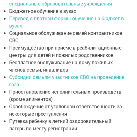
специальные образовательные учреждения
Бюджетное обучение в вузах
Перевод с платной формы обучения на бюджет в
вузах
Социальное обслуживание семей контрактников
СВО
Преимущество при приеме в реабилитационные
центры для детей и пожилых родственников
Бесплатное обслуживание на дому пожилых
членов семьи, инвалидов
Субсидии семьям участников СВО на проведение
газа
Приостановление исполнительных производств
(кроме алиментов)
Освобождение от уголовной ответственности за
некоторые преступления
Путевка ребенку в летний оздоровительный
лагерь по месту регистрации