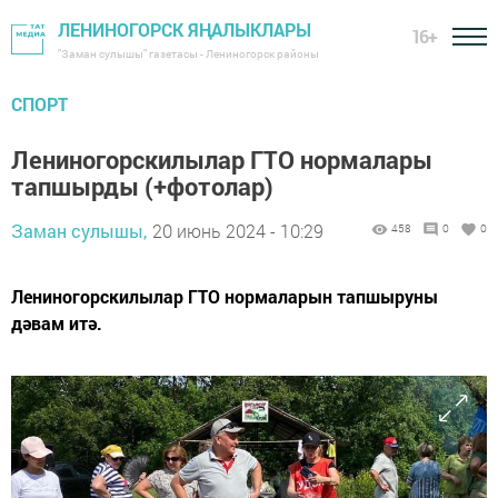
ЛЕНИНОГОРСК ЯҢАЛЫКЛАРЫ
16+
"Заман сулышы" газетасы - Лениногорск районы
СПОРТ
Лениногорскилылар ГТО нормалары
тапшырды (+фотолар)
Заман сулышы,
20 июнь 2024 - 10:29
458
0
0
Лениногорскилылар ГТО нормаларын тапшыруны
дәвам итә.