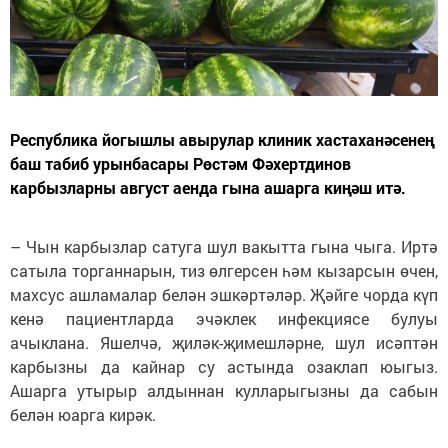
Республика йогышлы авырулар клиник хастаханәсенең
баш табиб урынбасары Рөстәм Фәхертдинов
карбызларны август аенда гына ашарга киңәш итә.
– Чын карбызлар сатуга шул вакытта гына чыга. Иртә
сатыла торганнарын, тиз өлгерсен һәм кызарсын өчен,
махсус ашламалар белән эшкәртәләр. Җәйге чорда күп
кенә пациентларда эчәклек инфекциясе булуы
ачыклана. Яшелчә, җиләк-җимешләрне, шул исәптән
карбызны да кайнар су астында озаклап юыгыз.
Ашарга утырыр алдыннан кулларыгызны да сабын
белән юарга кирәк.