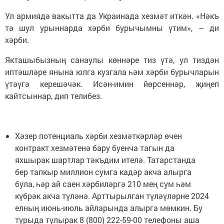
Ул армиядә вакытта да Украинада хезмәт иткән. «Нәкъ
тә шул урыннарда хәрби бурычымны үтим», – ди
хәрби.
Якташыбызның санаулы көннәре тиз үтә, ул тиздән
иптәшләре янына юлга кузгала һәм хәрби бурычларын
үтәүгә керешәчәк. Исән-имин йөрсеннәр, җиңеп
кайтсыннар, дип телибез.
Хәзер потенциаль хәрби хезмәткәрләр өчен
контракт хезмәтенә бару буенча тагын да
яхшырак шартлар тәкъдим ителә. Татарстанда
бер тапкыр миллион сумга кадәр акча алырга
була, һәр ай саен хәрбиләргә 210 мең сум һәм
күбрәк акча түләнә. Арттырылган түләүләрне 2024
елның июнь-июль айларында алырга мөмкин. Бу
турыда тулырак 8 (800) 222-59-00 телефоны аша