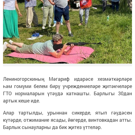
Лениногорскиның Мәгариф идарәсе хезмәткәрләре
һәм гомуми белем бирү учреждениеләре җитәкчеләре
ГТО нормаларын үтәүдә катнашты. Барлыгы 30дан
артык кеше иде.
Алар тартылды, урыннан сикерде, ятып гәүдәсен
күтәрде, отжимание ясады, йөгерде, винтовкадан атты.
Барлык сынауларны да бик җитез үттеләр.