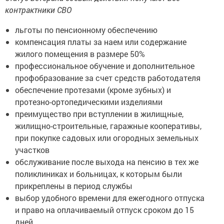
контрактники СВО
льготы по пенсионному обеспечению
компенсация платы за наем или содержание
жилого помещения в размере 50%
профессиональное обучение и дополнительное
профобразование за счет средств работодателя
обеспечение протезами (кроме зубных) и
протезно-ортопедическими изделиями
преимущество при вступлении в жилищные,
жилищно-строительные, гаражные кооперативы,
при покупке садовых или огородных земельных
участков
обслуживание после выхода на пенсию в тех же
поликлиниках и больницах, к которым были
прикреплены в период службы
выбор удобного времени для ежегодного отпуска
и право на оплачиваемый отпуск сроком до 15
дней