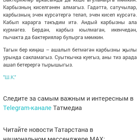
Карбызның киселгәнен алмагыз. Гадәттә, сатучылар,
карбызның эчен күрсәтергә теләп, эчен кисеп күрсәтә.
Кабып карарга тәкъдим итә. Андый карбызны ала
күрмәгез. Бердән, карбыз юылмаган, икенчедән,
пычакта да бактерияләр булырга мөмкин.
Тагын бер киңәш – ашалып бетмәгән карбызны җылы
урында сакламагыз. Суыткычка куегыз, аны тиз арада
ашап бетерергә тырышыгыз.
"Ш.К."
Следите за самым важным и интересным в
Telegram-канале
Татмедиа
Читайте новости Татарстана в
национальном мессенджере MАХ: