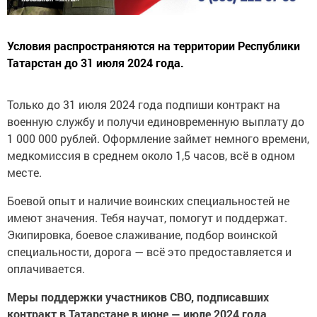
Условия распространяются на территории Республики
Татарстан до 31 июля 2024 года.
Только до 31 июля 2024 года подпиши контракт на
военную службу и получи единовременную выплату до
1 000 000 рублей. Оформление займет немного времени,
медкомиссия в среднем около 1,5 часов, всё в одном
месте.
Боевой опыт и наличие воинских специальностей не
имеют значения. Тебя научат, помогут и поддержат.
Экипировка, боевое слаживание, подбор воинской
специальности, дорога — всё это предоставляется и
оплачивается.
Меры поддержки участников СВО, подписавших
контракт в Татарстане в июне — июле 2024 года