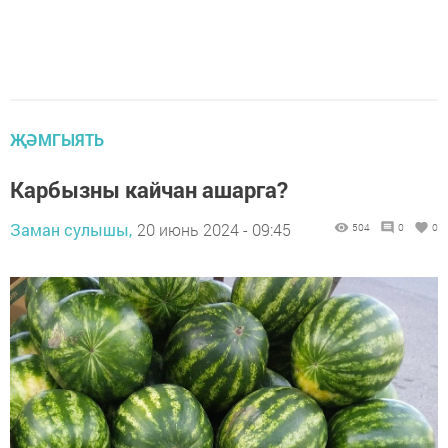
ҖӘМГЫЯТЬ
Карбызны кайчан ашарга?
Заман сулышы,
20 июнь 2024 - 09:45
504
0
0