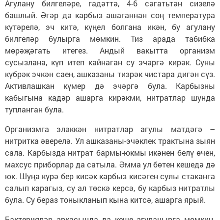
Агулану билгеләре, гадәттә, 4-6 сәгатьтән сизелә
башлый. Әгәр дә карбыз ашаганнан соң температура
күтәрелә, эч китә, күңел болгана икән, бу агулану
билгеләр булырга мөмкин. Тиз арада табибка
мөрәҗәгать итегез. Андый вакытта организм
сусызлана, күп итеп кайнаган су эчәргә кирәк. Суны
күбрәк эчкән саен, ашказаны тизрәк чистара дигән сүз.
Активлашкан күмер дә эчәргә була. Карбызны
кабыгына кадәр ашарга кирәкми, нитратлар шунда
тупланган була.
Организмга эләккән нитратлар агулы матдәгә –
нитритка әверелә. Ул ашказаны-эчәклек трактына зыян
сала. Карбызда нитрат бармы-юкмы икәнен белү өчен,
махсус приборлар да сатыла. Әмма ул бөтен кешедә дә
юк. Шуңа күрә бер кисәк карбыз кисәген сулы стаканга
салып карагыз, су ал төскә керсә, бу карбыз нитратлы
була. Су бераз тоныкланып кына китсә, ашарга ярый.
Бактерияләр аркасында да кеше агуланырга мөмкин.