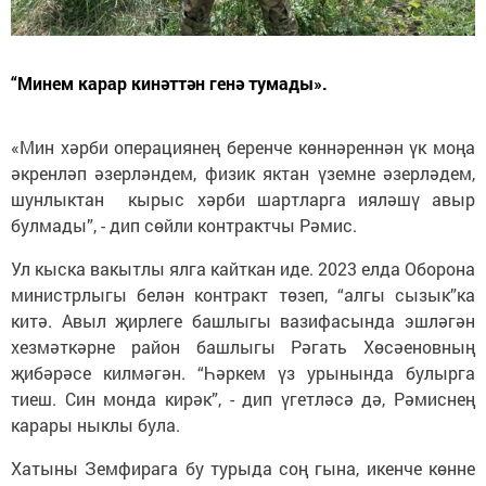
“Минем карар кинәттән генә тумады».
«Мин хәрби операциянең беренче көннәреннән үк моңа
әкренләп әзерләндем, физик яктан үземне әзерләдем,
шунлыктан кырыс хәрби шартларга ияләшү авыр
булмады”, - дип сөйли контрактчы Рәмис.
Ул кыска вакытлы ялга кайткан иде. 2023 елда Оборона
министрлыгы белән контракт төзеп, “алгы сызык”ка
китә. Авыл җирлеге башлыгы вазифасында эшләгән
хезмәткәрне район башлыгы Рәгать Хөсәеновның
җибәрәсе килмәгән. “Һәркем үз урынында булырга
тиеш. Син монда кирәк”, - дип үгетләсә дә, Рәмиснең
карары ныклы була.
Хатыны Земфирага бу турыда соң гына, икенче көнне