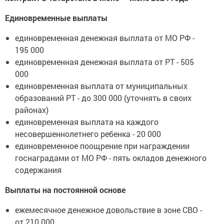
Единовременные выплаты
единовременная денежная выплата от МО РФ -
195 000
единовременная денежная выплата от РТ - 505
000
единовременная выплата от муниципальных
образований РТ - до 300 000 (уточнять в своих
районах)
единовременная выплата на каждого
несовершеннолетнего ребенка - 20 000
единовременное поощрение при награждении
госнаградами от МО РФ - пять окладов денежного
содержания
Выплаты на постоянной основе
ежемесячное денежное довольствие в зоне СВО -
от 210 000