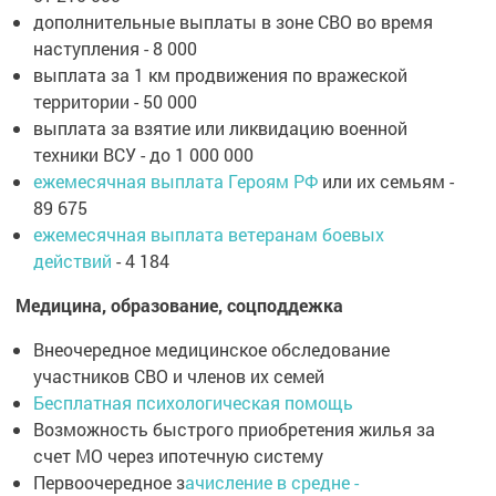
дополнительные выплаты в зоне СВО во время
наступления - 8 000
выплата за 1 км продвижения по вражеской
территории - 50 000
выплата за взятие или ликвидацию военной
техники ВСУ - до 1 000 000
ежемесячная выплата Героям РФ
или их семьям -
89 675
ежемесячная выплата ветеранам боевых
действий
- 4 184
Медицина, образование, соцподдежка
Внеочередное медицинское обследование
участников СВО и членов их семей
Бесплатная психологическая помощь
Возможность быстрого приобретения жилья за
счет МО через ипотечную систему
Первоочередное з
ачисление в средне -