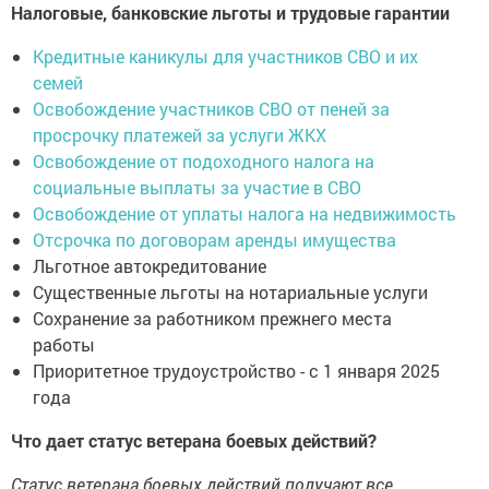
Налоговые, банковские льготы и трудовые гарантии
Кредитные каникулы для участников СВО и их
семей
Освобождение участников СВО от пеней за
просрочку платежей за услуги ЖКХ
Освобождение от подоходного налога на
социальные выплаты за участие в СВО
Освобождение от уплаты налога на недвижимость
Отсрочка по договорам аренды имущества
Льготное автокредитование
Существенные льготы на нотариальные услуги
Сохранение за работником прежнего места
работы
Приоритетное трудоустройство - с 1 января 2025
года
Что дает статус ветерана боевых действий?
Статус ветерана боевых действий получают все