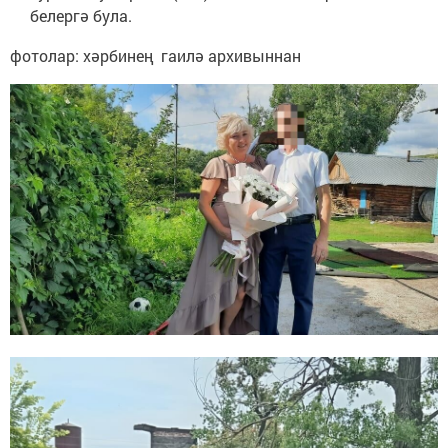
белергә була.
фотолар: хәрбинең гаилә архивыннан