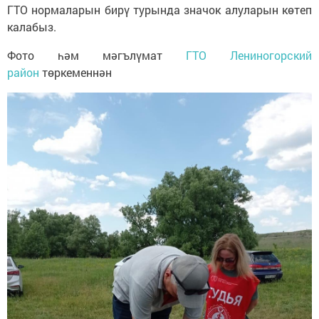
ГТО нормаларын бирү турында значок алуларын көтеп
калабыз.
Фото һәм мәгълүмат
ГТО Лениногорский
район
төркеменнән