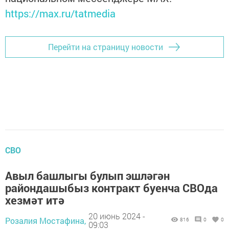
https://max.ru/tatmedia
Перейти на страницу новости
СВО
Авыл башлыгы булып эшләгән
райондашыбыз контракт буенча СВОда
хезмәт итә
20 июнь 2024 -
Розалия Мостафина,
816
0
0
09:03