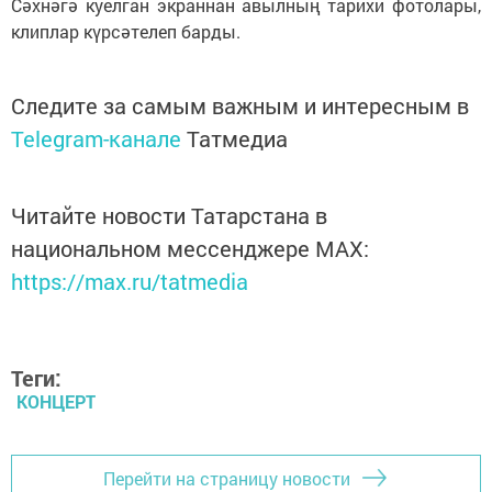
Сәхнәгә куелган экраннан авылның тарихи фотолары,
клиплар күрсәтелеп барды.
Следите за самым важным и интересным в
Telegram-канале
Татмедиа
Читайте новости Татарстана в
национальном мессенджере MАХ:
https://max.ru/tatmedia
Теги:
КОНЦЕРТ
Перейти на страницу новости