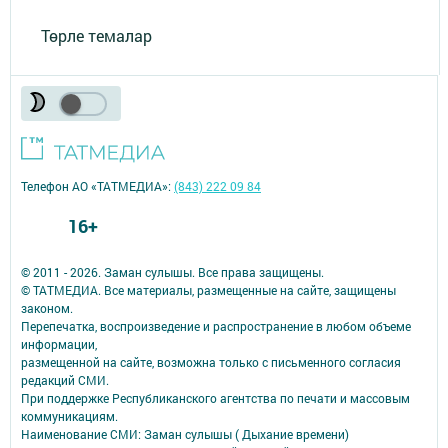
Төрле темалар
Телефон АО «ТАТМЕДИА»:
(843) 222 09 84
16+
© 2011 - 2026. Заман сулышы. Все права защищены.
© ТАТМЕДИА. Все материалы, размещенные на сайте, защищены
законом.
Перепечатка, воспроизведение и распространение в любом объеме
информации,
размещенной на сайте, возможна только с письменного согласия
редакций СМИ.
При поддержке Республиканского агентства по печати и массовым
коммуникациям.
Наименование СМИ: Заман сулышы ( Дыхание времени)