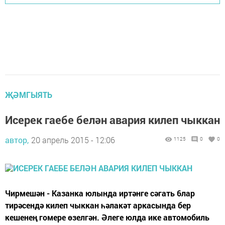
ҖӘМГЫЯТЬ
Исерек гаебе белән авария килеп чыккан
автор,
20 апрель 2015 - 12:06
1125
0
0
Чирмешән - Казанка юлында иртәнге сәгать 6лар
тирәсендә килеп чыккан һәлакәт аркасында бер
кешенең гомере өзелгән. Әлеге юлда ике автомобиль