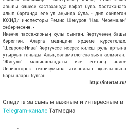
авылы кешесе хастаханәдә вафат була. Хастаханәгә
алып барганда әле ул аңында була, - дип сөйләгән
ЮХИДИ инспекторы Рәмис Шәкүров "Наш Черемшан"
хәбәрчесенә. -
Икенче пассажирның кулы сынган, йөртүченең башы
бәрелгән. Аларга медицина ярдәме күрсәтелде.
"Шевроле-Нива" йөртүчесе исерек килеш руль артына
утыруын таныды. Аның сәламәтлегенә зыян килмәгән.
"Жигули" машинасындагы ике егетнең әнисе
Лениногорск техникумына әти-әниләр җыелышына
барышлары булган.
http://intertat.ru/
Следите за самым важным и интересным в
Telegram-канале
Татмедиа