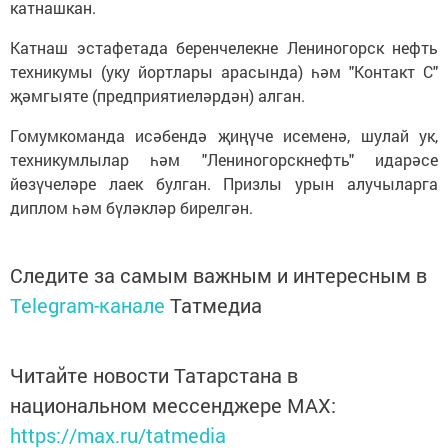
катнашкан.
Катнаш эстафетада беренчелекне Лениногорск нефть
техникумы (уку йортлары арасында) һәм "Контакт С"
җәмгыяте (предприятиеләрдән) алган.
Гомумкоманда исәбендә җиңүче исеменә, шулай ук,
техникумлылар һәм "Лениногорскнефть" идарәсе
йөзүчеләре лаек булган. Призлы урын алучыларга
диплом һәм бүләкләр бирелгән.
Следите за самым важным и интересным в
Telegram-канале
Татмедиа
Читайте новости Татарстана в
национальном мессенджере MАХ:
https://max.ru/tatmedia