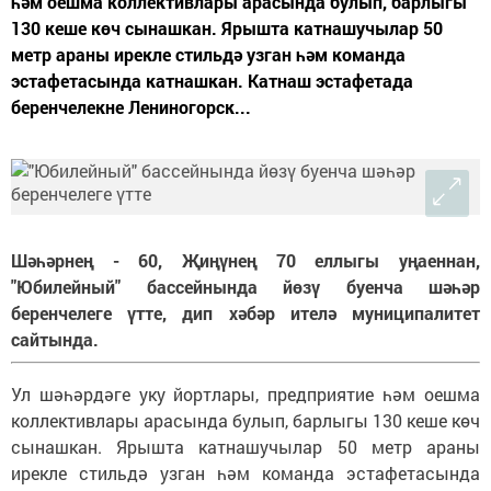
һәм оешма коллективлары арасында булып, барлыгы
130 кеше көч сынашкан. Ярышта катнашучылар 50
метр араны ирекле стильдә узган һәм команда
эстафетасында катнашкан. Катнаш эстафетада
беренчелекне Лениногорск...
Шәһәрнең - 60, Җиңүнең 70 еллыгы уңаеннан,
"Юбилейный" бассейнында йөзү буенча шәһәр
беренчелеге үтте, дип хәбәр ителә муниципалитет
сайтында.
Ул шәһәрдәге уку йортлары, предприятие һәм оешма
коллективлары арасында булып, барлыгы 130 кеше көч
сынашкан. Ярышта катнашучылар 50 метр араны
ирекле стильдә узган һәм команда эстафетасында