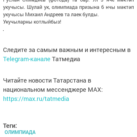
укучысы. Шулай ук, олимпиада призына 6 нчы мәктәп
укучысы Михаил Андреев та лаек булды.
Укучыларны котлыйбыз!
Следите за самым важным и интересным в
Telegram-канале
Татмедиа
Читайте новости Татарстана в
национальном мессенджере MАХ:
https://max.ru/tatmedia
Теги:
ОЛИМПИАДА