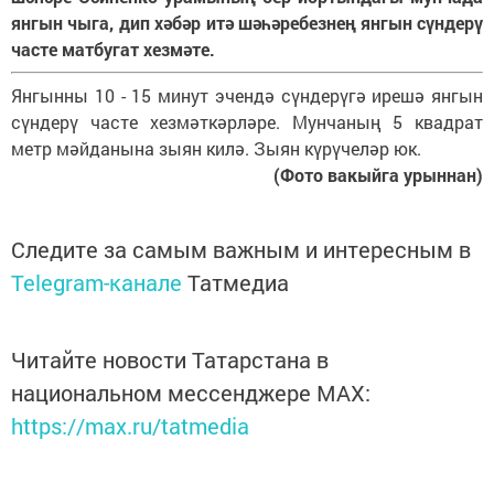
янгын чыга, дип хәбәр итә шәһәребезнең янгын сүндерү
часте матбугат хезмәте.
Янгынны 10 - 15 минут эчендә сүндерүгә ирешә янгын
сүндерү часте хезмәткәрләре. Мунчаның 5 квадрат
метр мәйданына зыян килә. Зыян күрүчеләр юк.
(Фото вакыйга урыннан)
Следите за самым важным и интересным в
Telegram-канале
Татмедиа
Читайте новости Татарстана в
национальном мессенджере MАХ:
https://max.ru/tatmedia