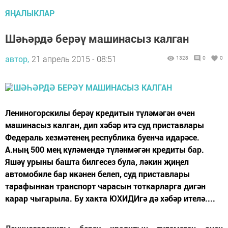
ЯҢАЛЫКЛАР
Шәһәрдә берәү машинасыз калган
автор,
21 апрель 2015 - 08:51
1328
0
0
Лениногорскилы берәү кредитын түләмәгән өчен
машинасыз калган, дип хәбәр итә суд приставлары
Федераль хезмәтенең республика буенча идарәсе.
А.ның 500 мең күләмендә түләнмәгән кредиты бар.
Яшәү урыны башта билгесез була, ләкин җиңел
автомобиле бар икәнен белеп, суд приставлары
тарафыннан транспорт чарасын тоткарларга дигән
карар чыгарыла. Бу хакта ЮХИДИгә дә хәбәр ителә....