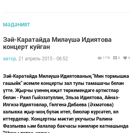
МӘДӘНИЯТ
Зәй-Каратайда Миләүшә Идиятова
концерт куйган
автор,
21 апрель 2015 - 06:52
1179
0
0
Зәй-Каратайда Миләүшә Идиятованың "Мин тормышка
гашыйк" исемле концерты зал тулы тамашачы белән
үтте. Җырчы үзенең иҗат төркемендәге артистлар
белән - Раил Гыйззәтуллин, Эльза Идиятова, Айназ-
Илгизә Идиятовлар, Гөлгенә Дибаева (Әхмәтова)
халыкка җыр-моң бүләк итеп, биюләр күрсәтеп, ял
иттерделәр. Концертны мәктәп укучысы Ралинә
Фазлыева һәм балалар бакчасы нәниләре катнашында
"Шушы яктан, шушы...