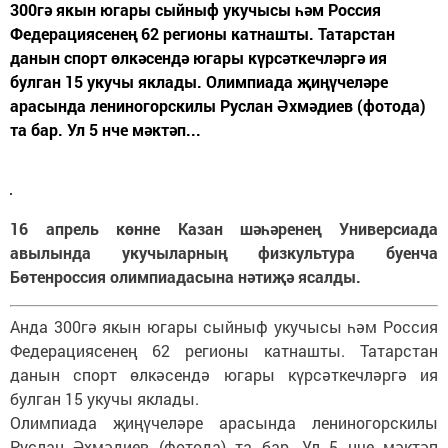
300гә якын югары сыйныф укучысы һәм Россия
Федерациясенең 62 регионы катнашты. Татарстан
данын спорт өлкәсендә югары күрсәткечләргә ия
булган 15 укучы яклады. Олимпиада җиңүчеләре
арасында лениногорскилы Руслан Әхмәдиев (фотода)
та бар. Ул 5 нче мәктәп...
16 апрель көнне Казан шәһәренең Универсиада
авылында укучыларның физкультура буенча
Бөтенроссия олимпиадасына нәтиҗә ясалды.
Анда 300гә якын югары сыйныф укучысы һәм Россия
Федерациясенең 62 регионы катнашты. Татарстан
данын спорт өлкәсендә югары күрсәткечләргә ия
булган 15 укучы яклады.
Олимпиада җиңүчеләре арасында лениногорскилы
Руслан Әхмәдиев (фотода) та бар. Ул 5 нче мәктәп