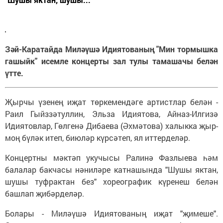
Зәй-Каратайда Миләүшә Идиятованың "Мин тормышка
гашыйк" исемле концерты зал тулы тамашачы белән
үтте.
Җырчы үзенең иҗат төркемендәге артистлар белән -
Раил Гыйззәтуллин, Эльза Идиятова, Айназ-Илгизә
Идиятовлар, Гөлгенә Дибаева (Әхмәтова) халыкка җыр-
моң бүләк итеп, биюләр күрсәтеп, ял иттерделәр.
Концертны мәктәп укучысы Ралинә Фазлыева һәм
балалар бакчасы нәниләре катнашында "Шушы яктан,
шушы туфрактан без" хореографик күренеш белән
башлап җибәрделәр.
Болары - Миләүшә Идиятованың иҗат "җимеше".