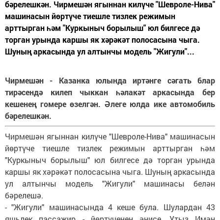
бәрелешкән. Чирмешән ягыннан килүче "Шевроле-Нива"
машинасын йөртүче тиешле тизлек режимын
арттырган һәм "Куркыныч борылыш" юл билгесе дә
торган урында каршы як хәрәкәт полосасына чыга.
Шуның аркасында ул алтынчы модель "Жигули"...
Чирмешән - Казанка юлында иртәнге сәгать 6лар
тирәсендә килеп чыккан һәлакәт аркасында бер
кешенең гомере өзелгән. Әлеге юлда ике автомобиль
бәрелешкән.
Чирмешән ягыннан килүче "Шевроле-Нива" машинасын
йөртүче тиешле тизлек режимын арттырган һәм
"Куркыныч борылыш" юл билгесе дә торган урында
каршы як хәрәкәт полосасына чыга. Шуның аркасында
ул алтынчы модель "Жигули" машинасы белән
бәрелешә.
- "Жигули" машинасында 4 кеше була. Шулардан 43
яшьлек пассажир - йөртүченең әнисе, Утыз Имән