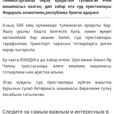
Лениногорскилы берәү кредитын түләмәгән өчен
машинасыз калган, дип хәбәр итә суд приставлары
Федераль хезмәтенең республика буенча идарәсе.
А.ның 500 мең күләмендә түләнмәгән кредиты бар.
Яшәү урыны башта билгесез була, ләкин җиңел
автомобиле бар икәнен белеп, суд приставлары
тарафыннан транспорт чарасын тоткарларга дигән
карар чыгарыла.
Бу хакта ЮХИДИгә дә хәбәр ителә. Шул көнне Әлмәт-Яр
Чаллы трассасында әлеге кешенең машинасы
тоткарлана һәм арестка алына.
Әгәр хуҗасы суд приставлары куйган вакытка
бурычын түләп бетермәсә, машинасы бирәчәкне түләү
хисабына сатылачак.
Следите за самым важным и интересным в