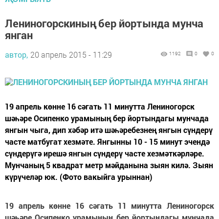
Лениногорскиның бер йортында мунча
янган
автор,
20 апрель 2015 - 11:29
1192
0
0
19 апрель көнне 16 сәгать 11 минутта Лениногорск
шәһәре Осипенко урамының бер йортындагы мунчада
янгын чыга, дип хәбәр итә шәһәребезнең янгын сүндерү
часте матбугат хезмәте. Янгынны 10 - 15 минут эчендә
сүндерүгә ирешә янгын сүндерү часте хезмәткәрләре.
Мунчаның 5 квадрат метр мәйданына зыян килә. Зыян
күрүчеләр юк. (Фото вакыйга урыннан)
19 апрель көнне 16 сәгать 11 минутта Лениногорск
шәһәре Осипенко урамының бер йортындагы мунчада