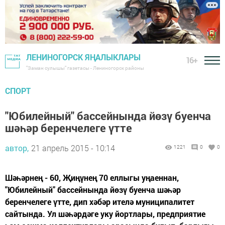
ЛЕНИНОГОРСК ЯҢАЛЫКЛАРЫ
16+
"Заман сулышы" газетасы - Лениногорск районы
СПОРТ
"Юбилейный" бассейнында йөзү буенча
шәһәр беренчелеге үтте
автор,
21 апрель 2015 - 10:14
1221
0
0
Шәһәрнең - 60, Җиңүнең 70 еллыгы уңаеннан,
"Юбилейный" бассейнында йөзү буенча шәһәр
беренчелеге үтте, дип хәбәр ителә муниципалитет
сайтында. Ул шәһәрдәге уку йортлары, предприятие