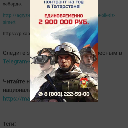
хәбәрдә.
http://agryz-rt.ru/news/slak/nindi-rizyk-keshene-bik-tiz-
simert
https://pixabay.com/
Следите за самым важным и интересным в
Telegram-канале
Татмедиа
Читайте новости Татарстана в
национальном мессенджере MАХ:
https://max.ru/tatmedia
Теги: