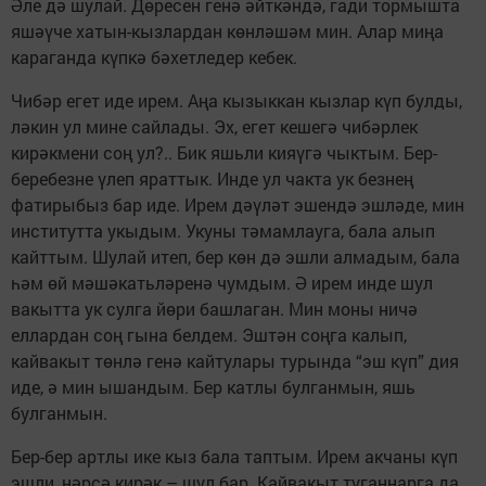
Әле дә шулай. Дөресен генә әйткәндә, гади тормышта
яшәүче хатын-кызлардан көнләшәм мин. Алар миңа
караганда күпкә бәхетледер кебек.
Чибәр егет иде ирем. Аңа кызыккан кызлар күп булды,
ләкин ул мине сайлады. Эх, егет кешегә чибәрлек
кирәкмени соң ул?.. Бик яшьли кияүгә чыктым. Бер-
беребезне үлеп яраттык. Инде ул чакта ук безнең
фатирыбыз бар иде. Ирем дәүләт эшендә эшләде, мин
институтта укыдым. Укуны тәмамлауга, бала алып
кайттым. Шулай итеп, бер көн дә эшли алмадым, бала
һәм өй мәшәкатьләренә чумдым. Ә ирем инде шул
вакытта ук сулга йөри башлаган. Мин моны ничә
еллардан соң гына белдем. Эштән соңга калып,
кайвакыт төнлә генә кайтулары турында “эш күп” дия
иде, ә мин ышандым. Бер катлы булганмын, яшь
булганмын.
Бер-бер артлы ике кыз бала таптым. Ирем акчаны күп
эшли, нәрсә кирәк – шул бар. Кайвакыт туганнарга да