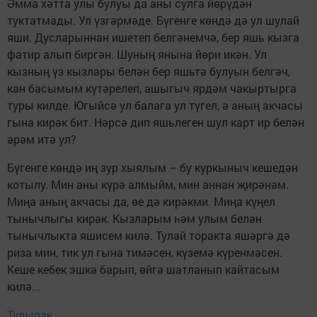
Әмма хәтта улы булуы да аны сулга йөрүдән
туктатмады. Ул үзгәрмәде. Бүгенге көндә дә ул шулай
яши. Дусларыннан ишетеп белгәнемчә, бер яшь кызга
фатир алып биргән. Шуның янына йөри икән. Ул
кызның үз кызлары белән бер яшьтә булуын белгәч,
кан басымым күтәрелеп, ашыгыч ярдәм чакыртырга
туры килде. Югыйсә ул балага ул түгел, ә аның акчасы
гына кирәк бит. Нәрсә дип яшьлеген шул карт ир белән
әрәм итә ул?
Бүгенге көндә иң зур хыялым – бу куркыныч кешедән
котылу. Мин аны күрә алмыйм, мин аннан җирәнәм.
Миңа аның акчасы да, өе дә кирәкми. Миңа күңел
тынычлыгы кирәк. Кызларым һәм улым белән
тынычлыкта яшисем килә. Тулай торакта яшәргә дә
риза мин, тик ул гына тимәсен, күземә күренмәсен.
Кеше кебек эшкә барып, өйгә шатланып кайтасым
килә...
Тулырак