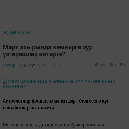
ҖӘМГЫЯТЬ
Март ахырында кемнәргә зур
үзгәрешләр көтәргә?
автор,
12 март 2022 - 11:14
1244
0
0
Астрологлар йолдызнамәнең дүрт билгесенә күп
вакыйгалар вәгъдә итә.
Мартның соңгы декадасында Кучкар өчен яңа