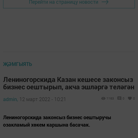
Перейти на страницу новости
ҖӘМГЫЯТЬ
Лениногорскида Казан кешесе законсыз
бизнес оештырып, акча эшләргә теләгән
admin,
12 март 2022 - 10:21
1163
0
0
Лениногорскида законсыз бизнес оештыручы
озакламый хөкем каршына басачак.