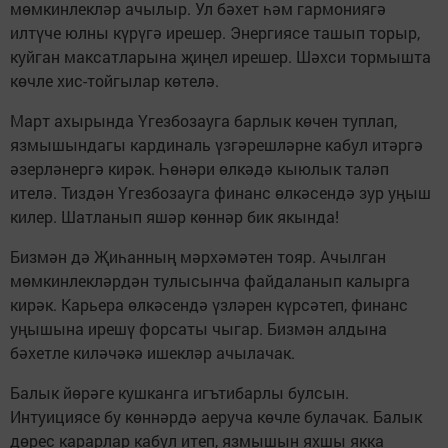
мөмкинлекләр ачылыр. Ул бәхет һәм гармониягә
илтүче юлны күрүгә ирешер. Энергиясе ташып торыр,
куйган максатларына җиңел ирешер. Шәхси тормышта
көчле хис-тойгылар көтелә.
Март ахырында Үгезбозауга барлык көчен туплап,
язмышындагы кардиналь үзгәрешләрне кабул итәргә
әзерләнергә кирәк. Һөнәри өлкәдә кыюлык таләп
ителә. Тиздән Үгезбозауга финанс өлкәсендә зур уңыш
килер. Шатланып яшәр көннәр бик якында!
Бизмән дә Җиһанның мәрхәмәтен тояр. Ачылган
мөмкинлекләрдән тулысынча файдаланып калырга
кирәк. Карьера өлкәсендә үзләрен күрсәтеп, финанс
уңышына ирешү форсаты чыгар. Бизмән алдына
бәхетле киләчәкә ишекләр ачылачак.
Балык йөрәге кушканга игътибарлы булсын.
Интуициясе бу көннәрдә аеруча көчле булачак. Балык
дөрес карарлар кабул итеп, язмышын яхшы якка