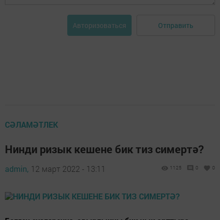
Отправить
Авторизоваться
СӘЛАМӘТЛЕК
Нинди ризык кешене бик тиз симертә?
admin,
12 март 2022 - 13:11
1125
0
0