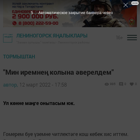
4
Автоматическое закрытие баннера через
ЛЕНИНОГОРСК ЯҢАЛЫКЛАРЫ
16+
"Заман сулышы" газетасы - Лениногорск районы
ТОРМЫШТАН
"Мин иремнең колына әверелдем"
автор,
12 март 2022 - 17:58
995
0
0
Ул көнне мәңге онытасым юк.
Гомерем буе үземне читлектәге кош кебек хис иттем.