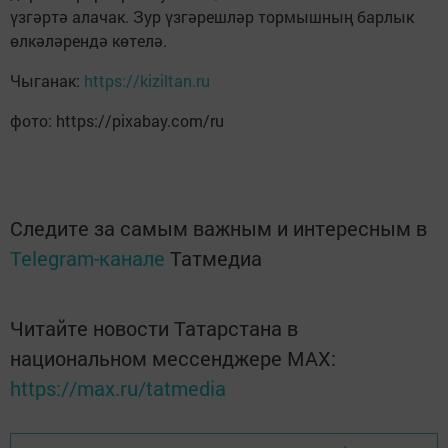
үзгәртә алачак. Зур үзгәрешләр тормышның барлык
өлкәләрендә көтелә.
Чыганак:
https://kiziltan.ru
фото: https://pixabay.com/ru
Следите за самым важным и интересным в
Telegram-канале
Татмедиа
Читайте новости Татарстана в
национальном мессенджере MАХ:
https://max.ru/tatmedia