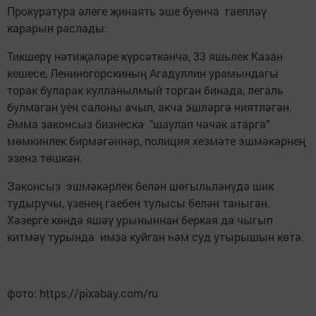
Прокуратура әлеге җинаять эше буенча гаепләү
карарын раслады.
Тикшерү нәтиҗәләре күрсәткәнчә, 33 яшьлек Казан
кешесе, Лениногорскиның Агадуллин урамындагы
торак буларак кулланылмый торган бинада, легаль
булмаган уен салоны ачып, акча эшләргә ниятләгән.
Әмма законсыз бизнеска "шаулап чәчәк атарга”
мөмкинлек бирмәгәннәр, полиция хезмәте эшмәкәрнең
эзенэ төшкән.
Законсыз эшмәкәрлек белән шөгыльләнүдә шик
тудыручы, үзенең гаебен тулысы белән таныган.
Хәзерге көндә яшәү урыныннан беркая да чыгып
китмәү турында имза куйган һәм суд утырышын көтә.
фото: https://pixabay.com/ru