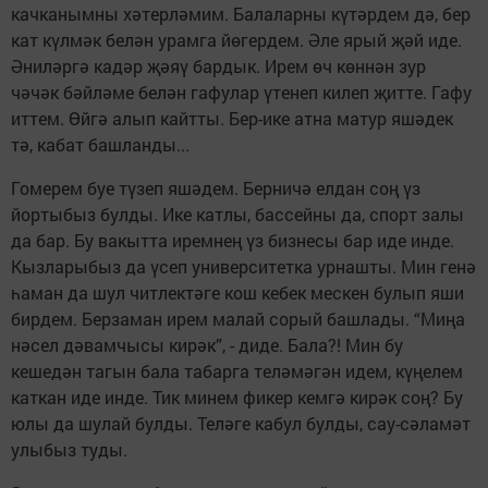
качканымны хәтерләмим. Балаларны күтәрдем дә, бер
кат күлмәк белән урамга йөгердем. Әле ярый җәй иде.
Әниләргә кадәр җәяү бардык. Ирем өч көннән зур
чәчәк бәйләме белән гафулар үтенеп килеп җитте. Гафу
иттем. Өйгә алып кайтты. Бер-ике атна матур яшәдек
тә, кабат башланды...
Гомерем буе түзеп яшәдем. Берничә елдан соң үз
йортыбыз булды. Ике катлы, бассейны да, спорт залы
да бар. Бу вакытта иремнең үз бизнесы бар иде инде.
Кызларыбыз да үсеп университетка урнашты. Мин генә
һаман да шул читлектәге кош кебек мескен булып яши
бирдем. Берзаман ирем малай сорый башлады. “Миңа
нәсел дәвамчысы кирәк”, - диде. Бала?! Мин бу
кешедән тагын бала табарга теләмәгән идем, күңелем
каткан иде инде. Тик минем фикер кемгә кирәк соң? Бу
юлы да шулай булды. Теләге кабул булды, сау-сәламәт
улыбыз туды.