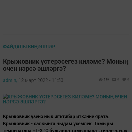
ФАЙДАЛЫ КИҢӘШЛӘР
Крыжовник үстерәсегез киләме? Моның
өчен нәрсә эшләргә?
admin,
12 март 2022 - 11:53
939
0
0
Крыжовник үзенә нык игътибар иткәнне ярата.
Крыжовник - салкынга чыдам үсемлек. Тамыры
температура +1-3 °C булганда тамырлана, ә инде чәчәк