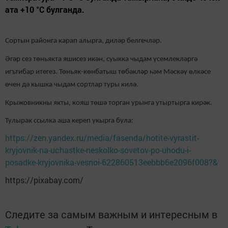
ата +10 °C булганда.
Сортын районга карап алырга, диләр белгечләр.
Әгәр сез төньякта яшисез икән, суыкка чыдам үсемлекләргә
игътибар итегез. Төньяк-көнбатыш төбәкләр һәм Мәскәү өлкәсе
өчен дә кышка чыдам сортлар туры килә.
Крыжовникны якты, кояш төшә торган урынга утыртырга кирәк.
Тулырак ссылка аша кереп укырга була:
https://zen.yandex.ru/media/fasenda/hotite-vyrastit-
kryjovnik-na-uchastke-neskolko-sovetov-po-uhodu-i-
posadke-kryjovnika-vesnoi-622860513eebbb6e2096f008?&
https://pixabay.com/
Следите за самым важным и интересным в