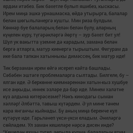
ярдәм итәбез. Бик бәхетле булып яшибез, кыскасы.
Ирем миңа эшкә урнашмаска, өйдә утырырга, балалар
белән шөгыльләнергә кушты. Мин риза булдым.
Көннәр буе балаларың белән белән булу, аларның
күңелен күрү, түгәрәкләргә йөртү – зур бәхет бит ул!
Шул ук вакытта үземне дә карадым, замана белән
бергә атларга, матур киенергә тырыштым. Фигурам да
ике бала тапкан хатынныкы димәссең, бик матур иде!
Тик берзаман ирем өйгә исереп кайта башлады.
Сәбәбен эштәге проблемаларга сылтады. Билгеле, бу –
ялган иде. Ә беркөнне киемнәреннән хатын-кыз хушбуе
исе аңкыды, иннек эзләре дә бар иде. Минем халәтне
күз алдына китерәсезме? Нәкъ кинодагы сыман
хәлләр! Әлбәттә, тавыш күтәрдем. Ә ул мине тәнем
кара янганчы кыйнады. Бу аның миңа беренче кул
күтәрүе иде. Гарьләнеп үкси-үкси еладым. Әниләргә
сөйләдем. Ул заман кешеләре нәрсә дисен инде?
“Кешедән яхшы түгел, аерыла күрмә, балаларың ятим