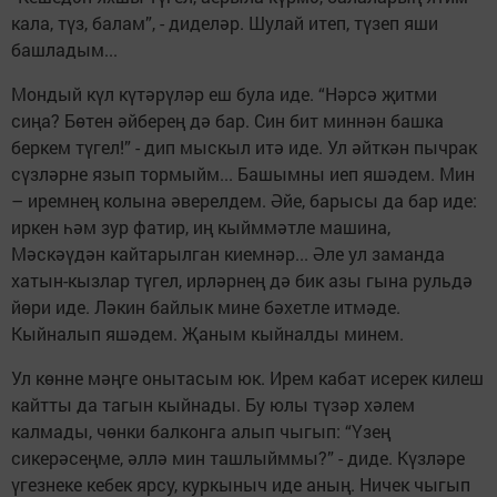
кала, түз, балам”, - диделәр. Шулай итеп, түзеп яши
башладым...
Мондый күл күтәрүләр еш була иде. “Нәрсә җитми
сиңа? Бөтен әйберең дә бар. Син бит миннән башка
беркем түгел!” - дип мыскыл итә иде. Ул әйткән пычрак
сүзләрне язып тормыйм... Башымны иеп яшәдем. Мин
– иремнең колына әверелдем. Әйе, барысы да бар иде:
иркен һәм зур фатир, иң кыйммәтле машина,
Мәскәүдән кайтарылган киемнәр... Әле ул заманда
хатын-кызлар түгел, ирләрнең дә бик азы гына рульдә
йөри иде. Ләкин байлык мине бәхетле итмәде.
Кыйналып яшәдем. Җаным кыйналды минем.
Ул көнне мәңге онытасым юк. Ирем кабат исерек килеш
кайтты да тагын кыйнады. Бу юлы түзәр хәлем
калмады, чөнки балконга алып чыгып: “Үзең
сикерәсеңме, әллә мин ташлыйммы?” - диде. Күзләре
үгезнеке кебек ярсу, куркыныч иде аның. Ничек чыгып