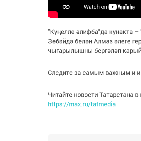
"Күңелле әлифба"да кунакта – 
Зөбәйдә белән Алмаз әлеге гер
чыгарылышны бергәләп карый
Следите за самым важным и 
Читайте новости Татарстана 
https://max.ru/tatmedia