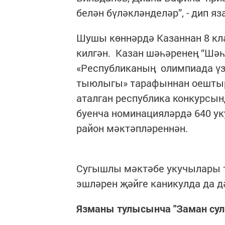
белән бүләкләнделәр”, - дип яз
Шушы көннәрдә Казаннан 8 кл
килгән. Казан шәһәренең “Шәһ
«Республиканың олимпиада үз
тыюлыгы» тарафыннан оештыры
аталган республика конкурсын
буенча номинацияләрдә 640 ук
район мәктәпләреннән.
Сугышлы мәктәбе укучылары т
эшләрен җәйге каникулда да д
Язманы тулысынча "Заман су