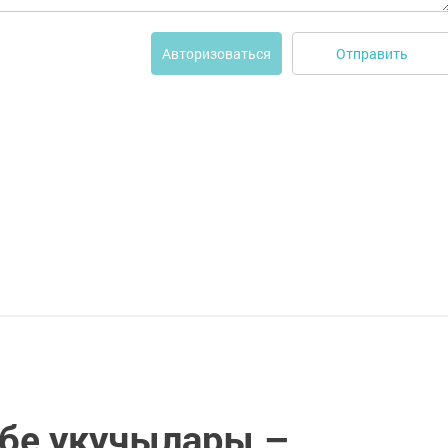
Отправить
Авторизоваться
бе укучылары –