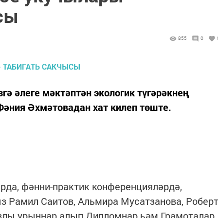
сы
855
0
гә әлеге мәктәптән экологик түгәрәкнең
Фәния Әхмәтовадан хат килеп төште.
арда, фәнни-практик конференцияләрдә,
 Рамил Саитов, Альмира Мусатзанова, Робер
злы урыннар алып Дипломнар һәм Грамоталар