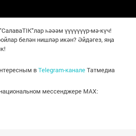
"СалаваТIK"лар һәәәм үүүүүүүр-мә-күч!
ойлар белән нишләр икән? Әйдәгез, яңа
к!
интересным в
Telegram-канале
Татмедиа
в национальном мессенджере MАХ: