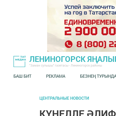
ЛЕНИНОГОРСК ЯҢАЛ
"Заман сулышы" газетасы - Лениногорск районы
БАШ БИТ
РЕКЛАМА
БЕЗНЕҢ ТУРЫНД
ЦЕНТРАЛЬНЫЕ НОВОСТИ
КҮҢЕЛЛЕ ӘЛИФБА