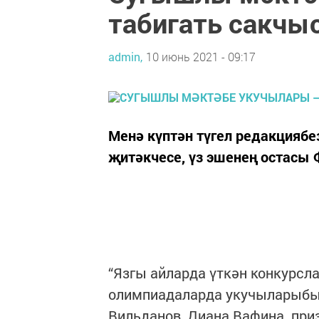
табигать сакчы
admin,
10 июнь 2021 - 09:17
Менә күптән түгел редакциябез
җитәкчесе, үз эшенең остасы 
“Язгы айларда үткән конкурсл
олимпиадаларда укучыларыбыз
Вильданов, Диана Вафина при