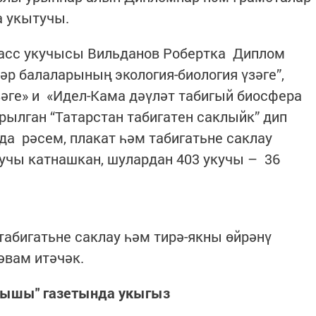
а укытучы.
асс укучысы Вильданов Робертка Диплом
әр балаларының экология-биология үзәге”,
әге» и «Идел-Кама дәүләт табигый биосфера
лган “Татарстан табигатен саклыйк” дип
да рәсем, плакат һәм табигатьне саклау
учы катнашкан, шулардан 403 укучы – 36
абигатьне саклау һәм тирә-якны өйрәнү
әвам итәчәк.
лышы" газетында укыгыз