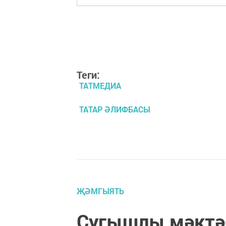
Теги:
ТАТМЕДИА
ТАТАР ӘЛИФБАСЫ
ҖӘМГЫЯТЬ
Сугышлы мәктә