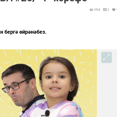
3508
0
н бергә өйрәнәбез.