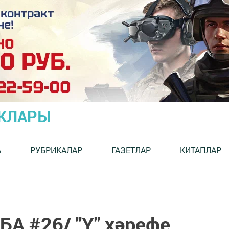
ЫКЛАРЫ
А
РУБРИКАЛАР
ГАЗЕТЛАР
КИТАПЛАР
 #26/ "Ү" хәрефе