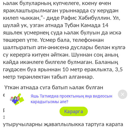
һәлак булуларның күпчелеге, коену өчен
яраклаштырылмаган урыннарда су керүдән
килеп чыккан,”- диде Рафис Хәбибуллин. Ул,
шулай ук, узган атнада Түбән Камада 14
яшьлек үсмернең суда һәлак булуын да искә
төшереп үтте. Үсмер бала, телефоннан
шалтыратып әти-әнисенә дуслары белән күлгә
су керергә китүен әйткән. Шуннан соң аның
кайда икәнлеге билгеле булмаган. Баланың
гәүдәсен буа ярыннан 10 метр ераклыкта, 3,5
метр тирәнлектән табып алганнар.
Үткән атнада суга батып һәлак булган
өлкәннәрнең алтысы- исерткеч эчемлек
Яшь Татмедиа проектының яңа видеосын
карадыгызмы әле?
кулланган булган. Рафис Хәбибуллин
республикада, су буенда алкогольле
Карарга
эчемлекләр кулланып, кәеф-сафа корып
утыручыларны җаваплылыкка тартуга карата
махсус эш алып барылмавына да басым ясады.