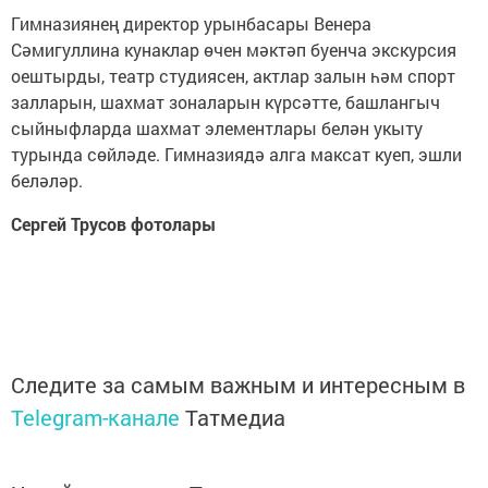
Гимназиянең директор урынбасары Венера
Сәмигуллина кунаклар өчен мәктәп буенча экскурсия
оештырды, театр студиясен, актлар залын һәм спорт
залларын, шахмат зоналарын күрсәтте, башлангыч
сыйныфларда шахмат элементлары белән укыту
турында сөйләде. Гимназиядә алга максат куеп, эшли
беләләр.
Сергей Трусов фотолары
Следите за самым важным и интересным в
Telegram-канале
Татмедиа