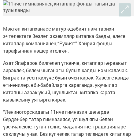
Мәктәп китапханәсе матур әдәбият һәм тарихи
эчтәлектәге йөзләп экземпляр китапка баеды, әлеге
китаплар компаниянең “Рухият” Хәйрия фонды
тарафыннан нәшер ителгән.
Азат Ягафаров билгеләп үткәнчә, китаплар һәрвакыт
зирәклек, белем чыганагы булып калды һәм калачак.
Бигрәк тә үсеп килүче буын өчен кирәк. Хәзерге көндә
әти-әниләр, әби-бабайларга караганда, укучылар
китапны азрак укый, шунлыктан китапка карата
кызыксыну уятырга кирәк.
“Лениногорскидагы 11нче гимназия шәһәрдә
бердәнбер татар гимназиясе, ул шул ягы белән
үзенчәлекле, туган телне, мәдәниятне, традицияләре
саклаучы учак. Без күпчелек татар телендәге китаплар