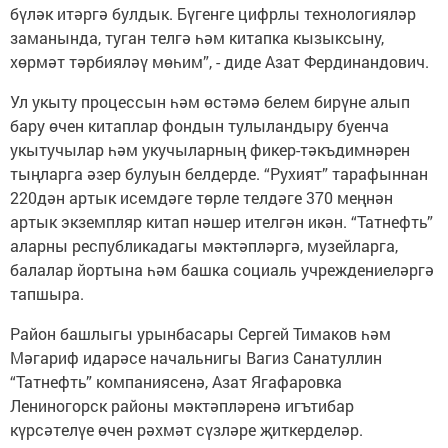
бүләк итәргә булдык. Бүгенге цифрлы технологияләр
заманында, туган телгә һәм китапка кызыксыну,
хөрмәт тәрбияләү мөһим”, - диде Азат Фердинандович.
Ул укыту процессын һәм өстәмә белем бирүне алып
бару өчен китаплар фондын тулыландыру буенча
укытучылар һәм укучыларның фикер-тәкъдимнәрен
тыңларга әзер булуын белдерде. “Рухият” тарафыннан
220дән артык исемдәге төрле телдәге 370 меңнән
артык экземпляр китап нәшер ителгән икән. “Татнефть”
аларны республикадагы мәктәпләргә, музейларга,
балалар йортына һәм башка социаль учреждениеләргә
тапшыра.
Район башлыгы урынбасары Сергей Тимаков һәм
Мәгариф идарәсе начальнигы Вагиз Санатуллин
“Татнефть” компаниясенә, Азат Ягафаровка
Лениногорск районы мәктәпләренә игътибар
күрсәтелүе өчен рәхмәт сүзләре җиткерделәр.