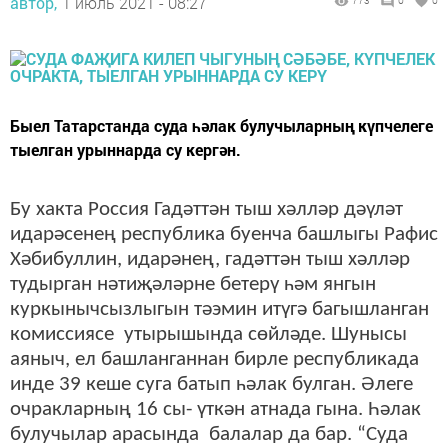
автор,
1 июль 2021 - 08:27
773
0
0
Быел Татарстанда суда һәлак булучыларның күпчелеге
тыелган урыннарда су кергән.
Бу хакта Россия Гадәттән тыш хәлләр дәүләт
идарәсенең республика буенча башлыгы Рафис
Хәбибуллин, идарәнең, гадәттән тыш хәлләр
тудырган нәтиҗәләрне бетерү һәм янгын
куркынычсызлыгын тәэмин итүгә багышланган
комиссиясе утырышында сөйләде. Шунысы
аяныч, ел башланганнан бирле республикада
инде 39 кеше суга батып һәлак булган. Әлеге
очракларның 16 сы- үткән атнада гына. Һәлак
булучылар арасында балалар да бар. “Суда