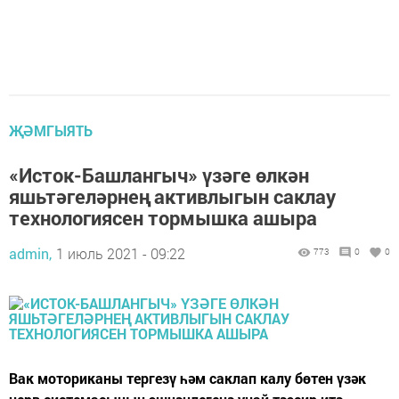
ҖӘМГЫЯТЬ
«Исток-Башлангыч» үзәге өлкән
яшьтәгеләрнең активлыгын саклау
технологиясен тормышка ашыра
admin,
1 июль 2021 - 09:22
773
0
0
Вак моториканы тергезү һәм саклап калу бөтен үзәк