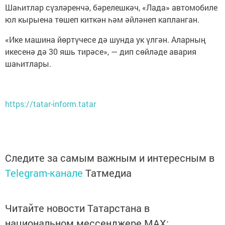
Шаһитлар сүзләренчә, бәрелешкәч, «Лада» автомобиле
юл кырыена төшеп киткән һәм әйләнеп капланган.
«Ике машина йөртүчесе дә шунда ук үлгән. Аларның
икесенә дә 30 яшь тирәсе», — дип сөйләде авария
шаһитлары.
https://tatar-inform.tatar
Следите за самым важным и интересным в
Telegram-канале
Татмедиа
Читайте новости Татарстана в
национальном мессенджере MАХ: