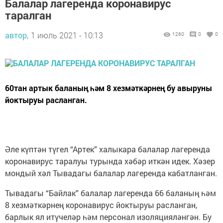
Балалар лагеренда коронавирус
таралган
автор,
1 июль 2021 - 10:13
1260
0
0
60тан артык баланың һәм 8 хезмәткәрнең бу авыруны
йоктыруы расланган.
Әле күптән түгел “Артек” халыкара балалар лагеренда
коронавирус таралуы турында хәбәр иткән идек. Хәзер
мондый хәл Тывадагы балалар лагеренда кабатланган.
Тывадагы “Байлак” балалар лагеренда 66 баланың һәм
8 хезмәткәрнең коронавирус йоктыруы расланган,
барлык ял итүчеләр һәм персонал изоляцияләнгән. Бу