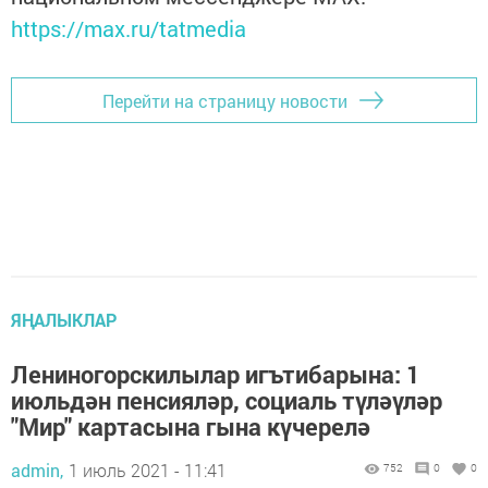
https://max.ru/tatmedia
Перейти на страницу новости
ЯҢАЛЫКЛАР
Лениногорскилылар игътибарына: 1
июльдән пенсияләр, социаль түләүләр
"Мир" картасына гына күчерелә
admin,
1 июль 2021 - 11:41
752
0
0