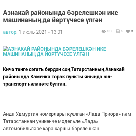
Азнакай районында бәрелешкән ике
машинаның да йөртүчесе үлгән
автор,
1 июль 2021 - 13:01
887
0
0
Кичә төнге сәгать бердән соң Татарстанның Азнакай
районында Каменка торак пункты янында юл-
транспорт һәлакәте булган.
Анда Удмуртия номерлары куелган «Лада Приора» һәм
Татарстаннан уникенче модельле «Лада»
автомобильләре кара-каршы бәрелешкән.