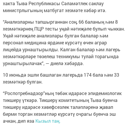
хакта Тыва Республикасы Сәламәтлек саклау
министрлыгының матбугат хезмәте хәбәр итә.
“Анализларны тапшырганнан соң, 66 баланың һәм 8
хезмәткәрнең ПЦР тесты уңай нәтиҗәле булып чыккан.
Уңай нәтиҗәле анализлары булган балалар һәм
персонал медицина ярдәме күрсәтү өчен аграр
лицейда урнаштырылды. Калган балалар һәм лагерь
хезмәткәрләре төзелеш техникумы тулай торагында
урнаштырылачак”, — диелә хәбәрдә.
10 июньдә эшли башлаган лагерьда 174 бала һәм 33
хезмәткәр булган.
“Роспотребнадзор”ның төбәк идарәсе эпидемиологик
тикшерү үткәрә. Тикшерү комитетының Тыва буенча
тикшерү идарәсе хәвефсезлек таләпләренә җавап
бирми торган хезмәтләр күрсәтү очрагы буенча эш
ачкан, дип яза
Кызыл таң.