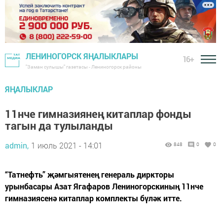
ЛЕНИНОГОРСК ЯҢАЛЫКЛАРЫ
16+
"Заман сулышы" газетасы - Лениногорск районы
ЯҢАЛЫКЛАР
11нче гимназиянең китаплар фонды
тагын да тулыланды
admin,
1 июль 2021 - 14:01
848
0
0
“Татнефть” җәмгыятенең генераль диркторы
урынбасары Азат Ягафаров Лениногорскиның 11нче
гимназиясенә китаплар комплекты бүләк итте.