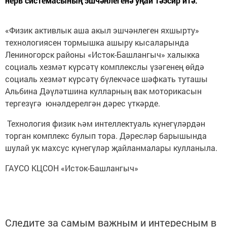
нерв системасының эшчәнлегенә уңай тәэсир итә.
«Физик активлык аша акыл эшчәнлеген яхшырту»
технологиясен тормышка ашыру кысаларында
Лениногорск районы «Исток-Башлангыч» халыкка
социаль хезмәт күрсәтү комплекслы үзәгенең өйдә
социаль хезмәт күрсәтү бүлекчәсе шәфкать туташы
Альбина Дәүләтшина кулларның вак моторикасын
тергезүгә юнәлдерелгән дәрес үткәрде.
Технология физик һәм интеллектуаль күнегүләрдән
торган комплекс булып тора. Дәресләр барышында
шулай ук махсус күнегүләр җайланмалары кулланыла.
ГАУСО КЦСОН «Исток-Башлангыч»
Следите за самым важным и интересным в