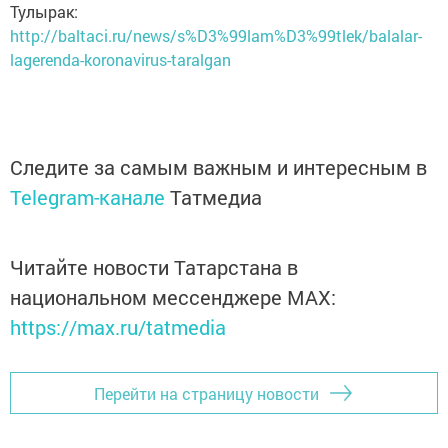
Тулырак:
http://baltaci.ru/news/s%D3%99lam%D3%99tlek/balalar-
lagerenda-koronavirus-taralgan
Следите за самым важным и интересным в
Telegram-канале
Татмедиа
Читайте новости Татарстана в
национальном мессенджере MАХ:
https://max.ru/tatmedia
Перейти на страницу новости