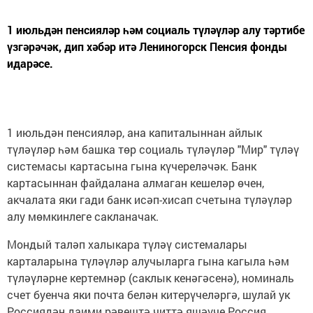
1 июльдән пенсияләр һәм социаль түләүләр алу тәртибе
үзгәрәчәк, дип хәбәр итә Лениногорск Пенсия фонды
идарәсе.
1 июльдән пенсияләр, ана капиталыннан айлык
түләүләр һәм башка төр социаль түләүләр "Мир" түләү
системасы картасына гына күчереләчәк. Банк
картасыннан файдалана алмаган кешеләр өчен,
акчалата яки гади банк исәп-хисап счетына түләүләр
алу мөмкинлеге сакланачак.
Мондый таләп халыкара түләү системалары
карталарына түләүләр алучыларга гына кагыла һәм
түләүләрне кертемнәр (саклык кенәгәсенә), номиналь
счет буенча яки почта белән китерүчеләргә, шулай ук
Россиядән даими рәвештә читтә яшәүче Россия