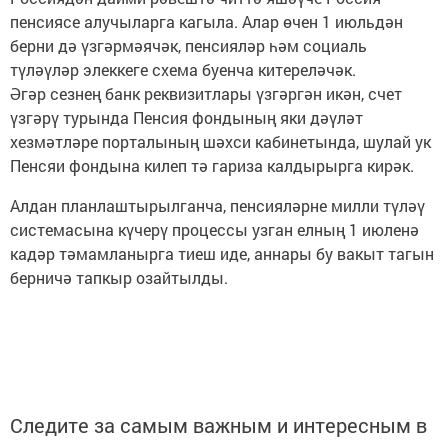
пенсиясе алучыларга кагыла. Алар өчен 1 июльдән
берни дә үзгәрмәячәк, пенсияләр һәм социаль
түләүләр элеккеге схема буенча китереләчәк.
Әгәр сезнең банк реквизитлары үзгәргән икән, счет
үзгәрү турында Пенсия фондының яки дәүләт
хезмәтләре порталының шәхси кабинетында, шулай ук
Пенсяи фондына килеп тә гариза калдырырга кирәк.
Алдан планлаштырылганча, пенсияләрне милли түләү
системасына күчерү процессы узган елның 1 июленә
кадәр тәмамланырга тиеш иде, аннары бу вакыт тагын
берничә тапкыр озайтылды.
Следите за самым важным и интересным в