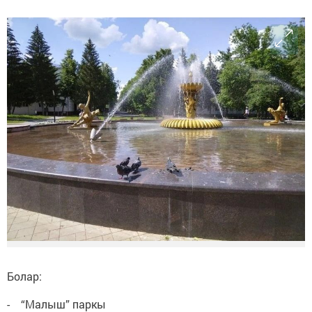
Болар:
- “Малыш” паркы