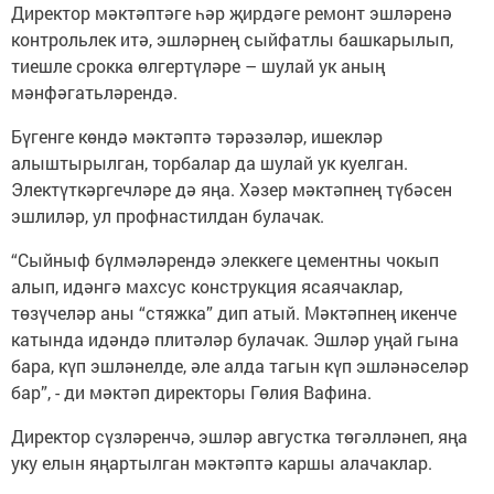
Директор мәктәптәге һәр җирдәге ремонт эшләренә
контрольлек итә, эшләрнең сыйфатлы башкарылып,
тиешле срокка өлгертүләре – шулай ук аның
мәнфәгатьләрендә.
Бүгенге көндә мәктәптә тәрәзәләр, ишекләр
алыштырылган, торбалар да шулай ук куелган.
Электүткәргечләре дә яңа. Хәзер мәктәпнең түбәсен
эшлиләр, ул профнастилдан булачак.
“Сыйныф бүлмәләрендә элеккеге цементны чокып
алып, идәнгә махсус конструкция ясаячаклар,
төзүчеләр аны “стяжка” дип атый. Мәктәпнең икенче
катында идәндә плитәләр булачак. Эшләр уңай гына
бара, күп эшләнелде, әле алда тагын күп эшләнәселәр
бар”, - ди мәктәп директоры Гөлия Вафина.
Директор сүзләренчә, эшләр августка төгәлләнеп, яңа
уку елын яңартылган мәктәптә каршы алачаклар.