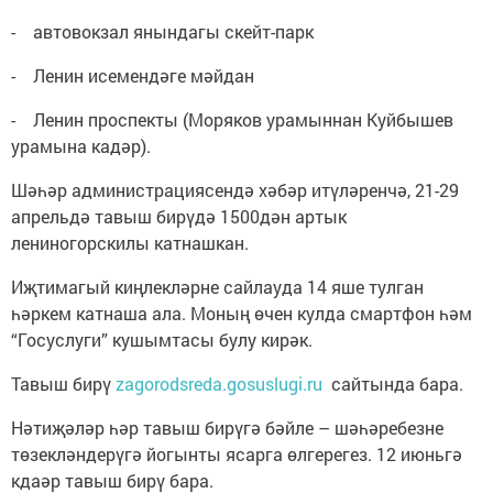
- автовокзал янындагы скейт-парк
- Ленин исемендәге мәйдан
- Ленин проспекты (Моряков урамыннан Куйбышев
урамына кадәр).
Шәһәр администрациясендә хәбәр итүләренчә, 21-29
апрельдә тавыш бирүдә 1500дән артык
лениногорскилы катнашкан.
Иҗтимагый киңлекләрне сайлауда 14 яше тулган
һәркем катнаша ала. Моның өчен кулда смартфон һәм
“Госуслуги” кушымтасы булу кирәк.
Тавыш бирү
zagorodsreda.gosuslugi.ru
сайтында бара.
Нәтиҗәләр һәр тавыш бирүгә бәйле – шәһәребезне
төзекләндерүгә йогынты ясарга өлгерегез. 12 июньгә
кдаәр тавыш бирү бара.