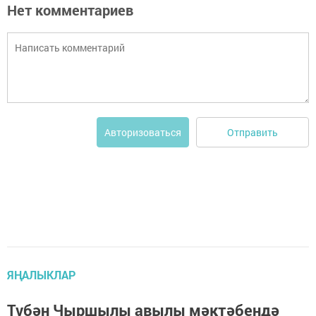
Нет комментариев
Отправить
Авторизоваться
ЯҢАЛЫКЛАР
Түбән Чыршылы авылы мәктәбендә