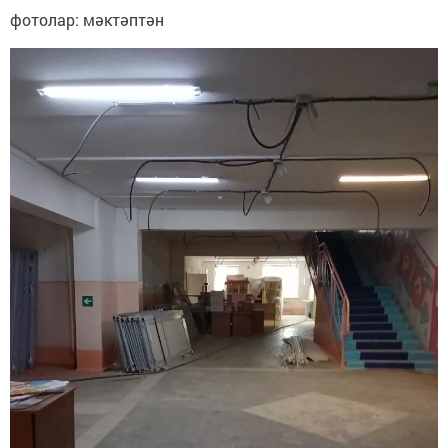
фотолар: мәктәптән