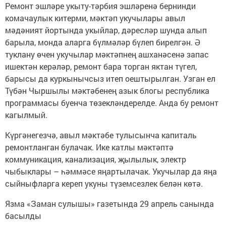
Ремонт эшләре укыту-тәрбия эшләренә бернинди
комачаулык китерми, мәктәп укучылары авыл
мәдәният йортында укыйлар, дәресләр шунда алып
барыла, монда аларга бүлмәләр бүлеп бирелгән. Ә
туклану өчен укучылар мәктәпнең ашханәсенә запас
ишектән керәләр, ремонт бара торган яктан түгел,
барысы да куркынычсыз итеп оештырылган. Узган ел
Түбән Чыршылы мәктәбенең азык блогы республика
программасы буенча төзекләндерелде. Анда бу ремонт
кагылмый.
Күргәнегезчә, авыл мәктәбе тулысынча капиталь
ремонтланган булачак. Ике катлы мәктәптә
коммуникация, канализация, җылылык, электр
чыбыклары – һәммәсе яңартылачак. Укучылар да яңа
сыйныфларга кереп укуны түземсезлек белән көтә.
Язма «Заман сулышы» газетында 29 апрель санында
басылды