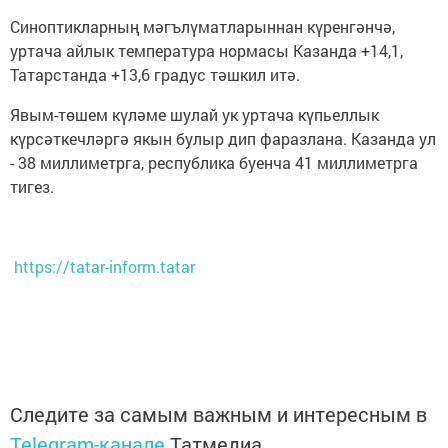
Синоптикларның мәгълүматларыннан күренгәнчә,
уртача айлык температура нормасы Казанда +14,1,
Татарстанда +13,6 градус тәшкил итә.
Явым-төшем күләме шулай ук уртача күпьеллык
күрсәткечләргә якын булыр дип фаразлана. Казанда ул
- 38 миллиметрга, республика буенча 41 миллиметрга
тигез.
https://tatar-inform.tatar
Следите за самым важным и интересным в
Telegram-канале
Татмедиа