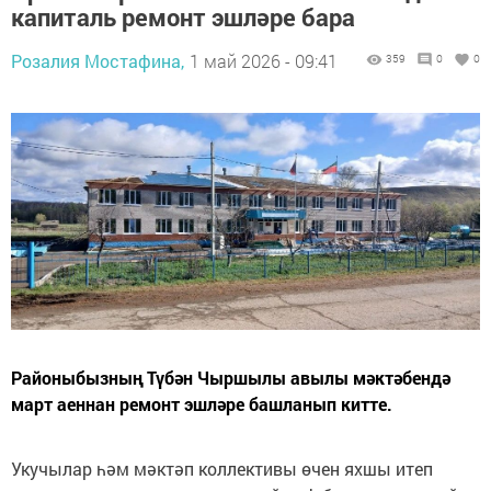
капиталь ремонт эшләре бара
Розалия Мостафина,
1 май 2026 - 09:41
359
0
0
Районыбызның Түбән Чыршылы авылы мәктәбендә
март аеннан ремонт эшләре башланып китте.
Укучылар һәм мәктәп коллективы өчен яхшы итеп