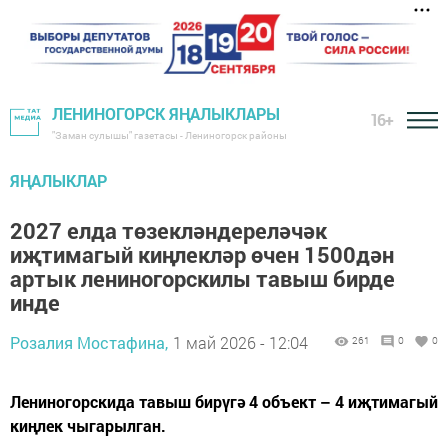
ЛЕНИНОГОРСК ЯҢАЛЫКЛАРЫ
16+
"Заман сулышы" газетасы - Лениногорск районы
ЯҢАЛЫКЛАР
2027 елда төзекләндереләчәк
иҗтимагый киңлекләр өчен 1500дән
артык лениногорскилы тавыш бирде
инде
Розалия Мостафина,
1 май 2026 - 12:04
261
0
0
Лениногорскида тавыш бирүгә 4 объект – 4 иҗтимагый
киңлек чыгарылган.