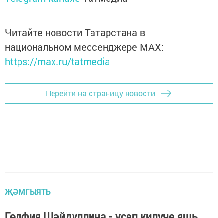
Читайте новости Татарстана в
национальном мессенджере MАХ:
https://max.ru/tatmedia
Перейти на страницу новости
ҖӘМГЫЯТЬ
Гөлфия Шәйдуллина - үсеп килүче яшь