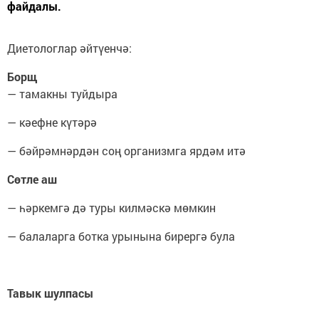
файдалы.
Диетологлар әйтүенчә:
Борщ
— тамакны туйдыра
— кәефне күтәрә
— бәйрәмнәрдән соң организмга ярдәм итә
Сөтле аш
— һәркемгә дә туры килмәскә мөмкин
— балаларга ботка урынына бирергә була
Тавык шулпасы