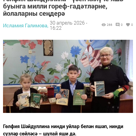
буынга милли гореф-гадәтләрне,
йолаларны сеңдерә
30 апрель 2026 -
Исламия Галимова,
266
0
0
16:22
Гөлфия Шәйдуллина нинди уйлар белән яшәп, нинди
сүзләр сөйләсә – шулай яши дә.