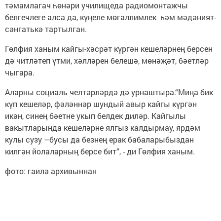
тәмамлагач һөнәри училищеда радиомонтажчы
белгечлеге алса да, күңеле мөгаллимлек һәм мәдәният-
сәнгатькә тартылган.
Гөлфия ханым кайгы-хәсрәт күргән кешеләрнең берсен
дә читләтеп үтми, хәлләрен белешә, мөнәҗәт, бәетләр
чыгара.
Аларны социаль челтәрләрдә дә урнаштыра.“Миңа бик
күп кешеләр, фәләннәр шундый авыр кайгы күргән
икән, синең бәетне укып белдек диләр. Кайгылы
вакытларында кешеләрне ялгыз калдырмау, ярдәм
кулы сузу –бусы да безнең ерак бабаларыбыздан
килгән йолаларның берсе бит”, - ди Гөлфия ханым.
фото: гаилә архивыннан