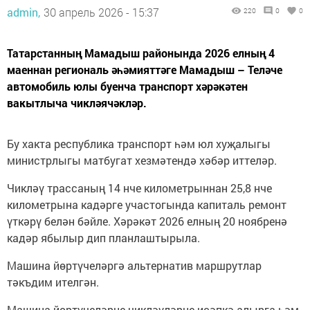
admin,
30 апрель 2026 - 15:37
220
0
0
Татарстанның Мамадыш районында 2026 елның 4
маеннан региональ әһәмияттәге Мамадыш – Теләче
автомобиль юлы буенча транспорт хәрәкәтен
вакытлыча чикләячәкләр.
Бу хакта республика транспорт һәм юл хуҗалыгы
министрлыгы матбугат хезмәтендә хәбәр иттеләр.
Чикләү трассаның 14 нче километрыннан 25,8 нче
километрына кадәрге участогында капиталь ремонт
үткәрү белән бәйле. Хәрәкәт 2026 елның 20 ноябренә
кадәр ябылыр дип планлаштырыла.
Машина йөртүчеләргә альтернатив маршрутлар
тәкъдим ителгән.
Машина йөртүчеләрне чикләүләрне исәпкә алырга һәм