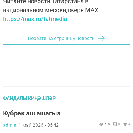
Читайте новости Татарстана в
национальном мессенджере MАХ:
https://max.ru/tatmedia
Перейти на страницу новости
ФАЙДАЛЫ КИҢӘШЛӘР
Күбрәк аш ашагыз
admin,
1 май 2026 - 06:42
318
0
0