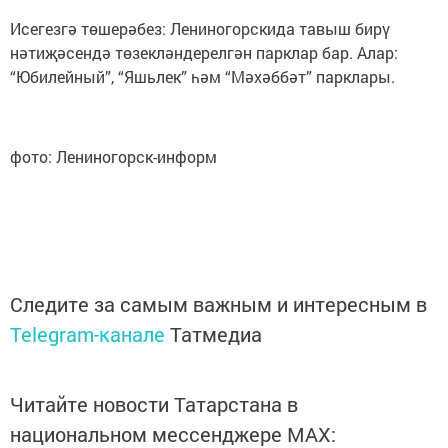
Исегезгә төшерәбез: Лениногорскида тавыш бирү
нәтиҗәсендә төзекләндерелгән парклар бар. Алар:
“Юбилейный”, “Яшьлек” һәм “Мәхәббәт” парклары.
фото: Лениногорск-информ
Следите за самым важным и интересным в
Telegram-канале
Татмедиа
Читайте новости Татарстана в
национальном мессенджере MАХ: