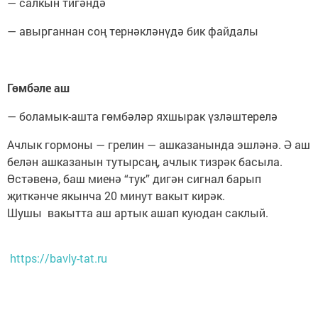
— салкын тигәндә
— авырганнан соң тернәкләнүдә бик файдалы
Гөмбәле аш
— боламык-ашта гөмбәләр яхшырак үзләштерелә
Ачлык гормоны — грелин — ашказанында эшләнә. Ә аш
белән ашказанын тутырсаң, ачлык тизрәк басыла.
Өстәвенә, баш миенә “тук” дигән сигнал барып
җиткәнче якынча 20 минут вакыт кирәк.
Шушы вакытта аш артык ашап куюдан саклый.
https://bavly-tat.ru