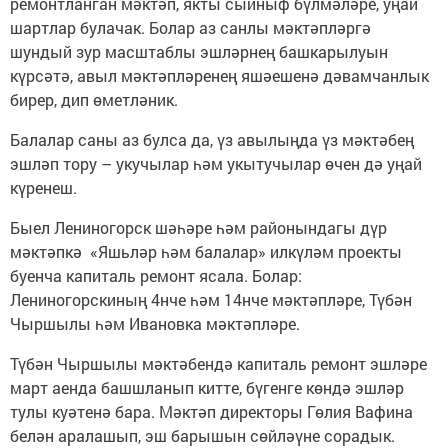
ремонтланган мәктәп, якты сыйныф бүлмәләре, уңай
шартлар булачак. Болар аз санлы мәктәпләргә
шундый зур масштаблы эшләрнең башкарылуын
күрсәтә, авыл мәктәпләренең яшәешенә дәвамчанлык
бирер, дип өметләник.
Балалар саны аз булса да, үз авылыңда үз мәктәбең
эшләп тору – укучылар һәм укытучылар өчен дә уңай
күренеш.
Быел Лениногорск шәһәре һәм районындагы дүр
мәктәпкә «Яшьләр һәм балалар» илкүләм проекты
буенча капиталь ремонт ясала. Болар:
Лениногорскиның 4нче һәм 14нче мәктәпләре, Түбән
Чыршылы һәм Ивановка мәктәпләре.
Түбән Чыршылы мәктәбендә капиталь ремонт эшләре
март аенда башшланып китте, бүгенге көндә эшләр
тулы куәтенә бара. Мәктәп директоры Гөлия Вафина
белән аралашып, эш барышын сөйләүне сорадык.