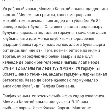
Ул районыбызның Мөэмин-Каратай авылында дөньяга
килгән. “Минем шигърияткә, халык моңнарына
мәхәббәтем әтиемнән килгәндер дип уйлыйм. Ул 82
яшендә вафат булды. Олы яшенә кадәр , инде авыру
булуына карамастан, тальян гармунын кочаклап авыл
клубына китә иде. Чөнки клуб хезмәткәрләренең
аңардан башка гармунчылары юк, аларга булышырга
бит инде, дия иде әти. Теге, исемен әйтәсе дә килми
торган, өч хәрефлек чир белән авырый иде, шул
хәлендә дә район бәйгеләрендә чыгыш ясап йөрде.
Әтием 12 балалы гаиләдә туып үскән. Ул гармунчы
Әхмәтшиннар төбеннән, андагы гармунчыларны санап
бетергесез. Хәзер дә бергә җыелсак, гармунчылар
ансамбле була”, - ди Гөлфия Вәлиевна.
Гөлфия ханым сигезенче сыйныфка кадәр үзләренең
Мөэмин Каратай авылында укыган. 9-10 нчы
сыйныфларны Иске Куакка йөргән. Мәктәпне