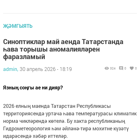
ҖӘМГЫЯТЬ
Синоптиклар май аенда Татарстанда
һава торышы аномалияләрен
фаразламый
admin,
30 апрель 2026 - 18:19
324
0
0
Язның соңгы ае ни дияр?
2026 елның маенда Татарстан Республикасы
территориясендә уртача һава температурасы климатик
норма чикләрендә көтелә. Бу хакта республиканың
Гидрометеорология һәм әйләнә-тирә мохитне күзәтү
идарәсендә хәбәр иттеләр.