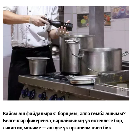
Кайсы аш файдалырак: борщмы, әллә гөмбә ашымы?
Белгечләр фикеренчә, һәркайсының үз өстенлеге бар,
ләкин иң мөһиме — аш үзе үк организм өчен бик