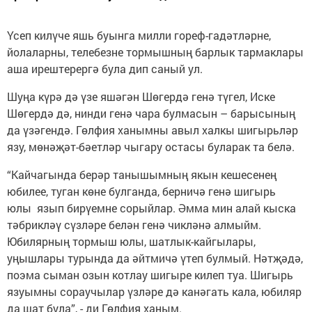
Үсеп килүче яшь буынга милли гореф-гадәтләрне,
йолаларны, телебезне тормышның барлык тармаклары
аша ирештерергә була дип саный ул.
Шуңа күрә дә үзе яшәгән Шөгердә генә түгел, Иске
Шөгердә дә, нинди генә чара булмасын – барысының
да үзәгендә. Гөлфия ханымны авыл халкы шигырьләр
язу, мөнәҗәт-бәетләр чыгару остасы буларак та белә.
“Кайчагында берәр танышымның якын кешесенең
юбилее, туган көне булганда, берничә генә шигырь
юлы язып бирүемне сорыйлар. Әмма мин алай кыска
тәбрикләү сүзләре белән генә чикләнә алмыйм.
Юбилярның тормыш юлы, шатлык-кайгылары,
уңышлары турында да әйтмичә үтеп булмый. Нәтҗәдә,
поэма сыман озын котлау шигыре килеп туа. Шигырь
язуымны сораучылар үзләре дә канәгать кала, юбиляр
да шат була”, - ди Гөлфия ханым.