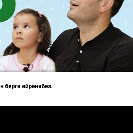
н бергә өйрәнәбез.