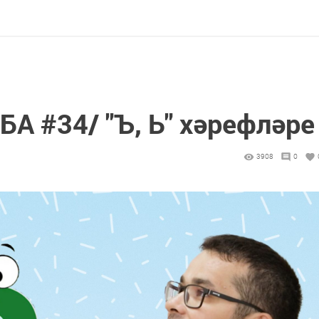
 #34/ "Ъ, Ь" хәрефләре
3908
0