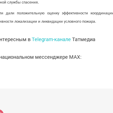
ной службы спасения.
ти дали положительную оценку эффективности координаци
тивности локализации и ликвидации условного пожара.
интересным в
Telegram-канале
Татмедиа
в национальном мессенджере MАХ: