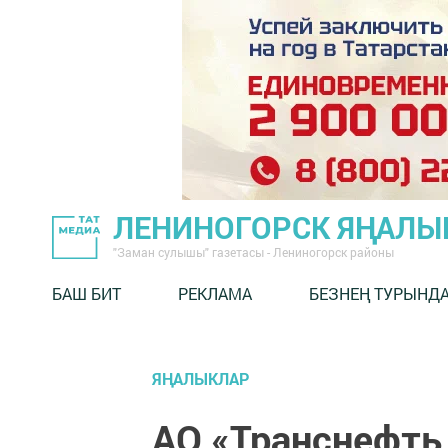
ЛЕНИНОГОРСК ЯҢАЛ
"Заман сулышы" газетасы - Лениногорск районы
БАШ БИТ
РЕКЛАМА
БЕЗНЕҢ ТУРЫНД
ЯҢАЛЫКЛАР
АО «Транснефть