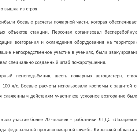
о вышла из строя.
прибыли боевые расчеты пожарной части, которая обеспечивае
ых объектов станции. Персонал организовал бесперебойну
дации возгорания и охлаждения оборудования на территори
авшие непосредственное участие в учениях, были эвакуирован
овал специально созданный штаб пожаротушения.
рный пеноподъёмник, шесть пожарных автоцистерн, ство
100 л/с. Боевые расчеты использовали костюмы с защитой о
ря слаженным действиям участников условное возгорание был
иняло участие более 70 человек – работники ЛПДС «Лазарево»
тряда федеральной противопожарной службы Кировской области 