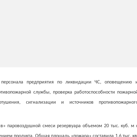
в персонала предприятия по ликвидации ЧС, оповещению 
тивопожарной службы, проверка работоспособности пожарно
отушения, сигнализации и источников противопожарног
в» паровоздушной смеси резервуара объемом 20 тыс. куб. м 
ием продукта. Общая площадь «пожара» составила 1,6 тыс. кв