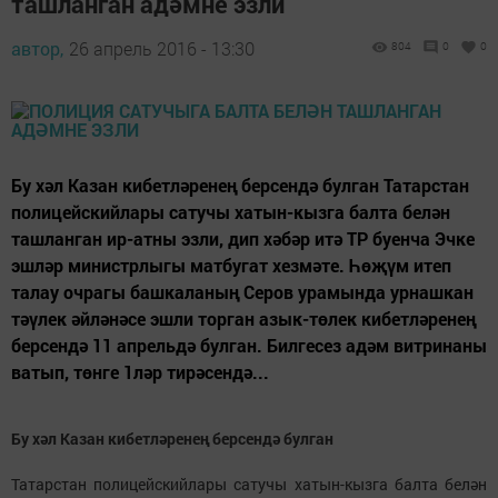
ташланган адәмне эзли
автор,
26 апрель 2016 - 13:30
804
0
0
Бу хәл Казан кибетләренең берсендә булган Татарстан
полицейскийлары сатучы хатын-кызга балта белән
ташланган ир-атны эзли, дип хәбәр итә ТР буенча Эчке
эшләр министрлыгы матбугат хезмәте. Һөҗүм итеп
талау очрагы башкаланың Серов урамында урнашкан
тәүлек әйләнәсе эшли торган азык-төлек кибетләренең
берсендә 11 апрельдә булган. Билгесез адәм витринаны
ватып, төнге 1ләр тирәсендә...
Бу хәл Казан кибетләренең берсендә булган
Татарстан полицейскийлары сатучы хатын-кызга балта белән