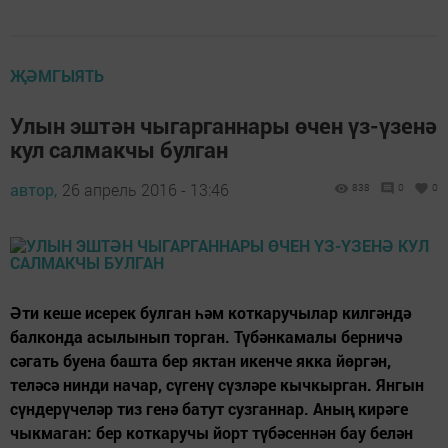
ҖӘМГЫЯТЬ
Улын эштән чыгарганнары өчен үз-үзенә
кул салмакчы булган
автор,
26 апрель 2016 - 13:46
838
0
0
Әти кеше исерек булган һәм коткаручылар килгәндә
балконда асылынып торган. Түбәнкамалы берничә
сәгать буена башта бер яктан икенче якка йөргән,
теләсә нинди начар, сүгенү сүзләре кычкырган. Янгын
сүндерүчеләр тиз генә батут сузганнар. Аның кирәге
чыкмаган: бер коткаручы йорт түбәсеннән бау белән