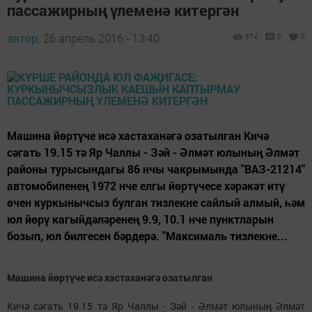
пассажирның үлеменә китергән
автор,
26 апрель 2016 - 13:40
874
0
0
Машина йөртүче исә хастаханәгә озатылган Кичә
сәгать 19.15 тә Яр Чаллы - Зәй - Әлмәт юлының Әлмәт
районы турысындагы 86 нчы чакрымында "ВАЗ-21214"
автомобиленең 1972 нче елгы йөртүчесе хәрәкәт итү
өчен куркынычсыз булган тизлекне сайлый алмый, һәм
юл йөрү кагыйдәләренең 9.9, 10.1 нче пунктларын
бозып, юл билгесен бәрдерә. "Максималь тизлекне...
Машина йөртүче исә хастаханәгә озатылган
Кичә сәгать 19.15 тә Яр Чаллы - Зәй - Әлмәт юлының Әлмәт