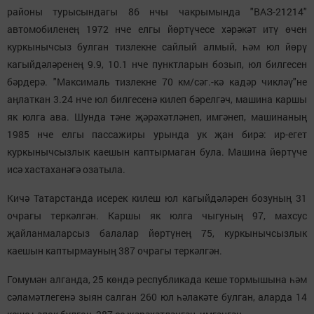
районы турысындагы 86 нчы чакрымында "ВАЗ-21214"
автомобиленең 1972 нче елгы йөртүчесе хәрәкәт итү өчен
куркынычсыз булган тизлекне сайлый алмый, һәм юл йөрү
кагыйдәләренең 9.9, 10.1 нче пунктларын бозып, юл билгесен
бәрдерә. "Максималь тизлекне 70 км/сәг.-кә кадәр чикләү"не
аңлаткан 3.24 нче юл билгесенә килеп бәрелгәч, машина каршы
як юлга ава. Шунда тәне җәрәхәтләнеп, имгәнеп, машинаның
1985 нче елгы пассажиры урында ук җан бирә: ир-егет
куркынычсызлык каешын каптырмаган була. Машина йөртүче
исә хастаханәгә озатыла.
Кичә Татарстанда исерек килеш юл кагыйдәләрен бозуның 31
очрагы теркәлгән. Каршы як юлга чыгуның 97, махсус
җайланмаларсыз балалар йөртүнең 75, куркынычсызлык
каешын каптырмауның 387 очрагы теркәлгән.
Гомумән алганда, 25 көндә республикада кеше тормышына һәм
сәламәтлегенә зыян салган 260 юл һәлакәте булган, аларда 14