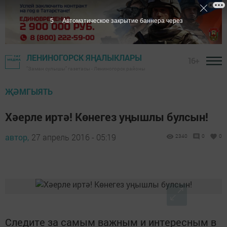
5
Автоматическое закрытие баннера через
ЛЕНИНОГОРСК ЯҢАЛЫКЛАРЫ
16+
"Заман сулышы" газетасы - Лениногорск районы
ҖӘМГЫЯТЬ
Хәерле иртә! Көнегез уңышлы булсын!
автор,
27 апрель 2016 - 05:19
2340
0
0
Следите за самым важным и интересным в