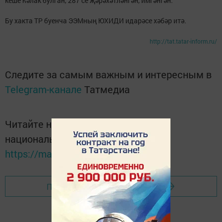
кеше һәлак булган, 287 се җәрәхәтләнгән, имгәнгән.
Бу хакта ТР буенча ЭЭМның ЮХИДИ идарәсе хәбәр итә.
http://tat.tatar-inform.ru/
Следите за самым важным и интересным в
Telegram-канале
Татмедиа
Читайте новости Татарстана в
национальном мессенджере MАХ:
https://max.ru/tatmedia
Перейти на страницу новости