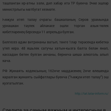
ташланган ир-атны эзли, дип хәбәр итә ТР буенча Эчке эшләр
министрлыгы матбугат хезмәте.
Һөҗүм итеп талау очрагы башкаланың Серов урамында
урнашкан тәүлек әйләнәсе эшли торган азык-төлек
кибетләренең берсендә 11 апрельдә булган.
Билгесез адәм витринаны ватып, төнге 1ләр тирәсендә кибеткә
үтеп керә. 48 яшьлек сатучы хатын-кызга балта белән янап,
кассадан бөтен булган акчаны, берничә шешә алкоголь алып
кача.
РФ Җинаять кодексының 162нче маддәсенең 2нче өлешендә
каралган җинаять сыйфатлары буенча ("Һөҗүм итеп талау") эш
кузгатылган.
http://tat.tatar-inform.ru/
Следите за самым важным и интересным в