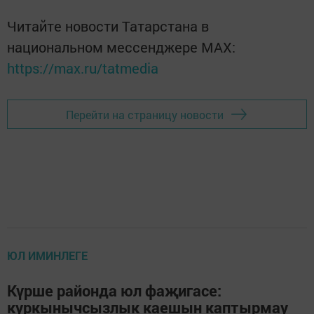
Читайте новости Татарстана в
национальном мессенджере MАХ:
https://max.ru/tatmedia
Перейти на страницу новости
ЮЛ ИМИНЛЕГЕ
Күрше районда юл фаҗигасе:
куркынычсызлык каешын каптырмау