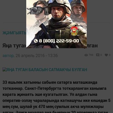
ҖӘМГЫЯТЬ
Яңа туган баласын сатмакчы булган
автор,
26 апрель 2016 - 13:36
763
0
0
33 яшьлек хатынны сабыен сатарга маташканда
тотканнар. Санкт-Петербургта тоткарланган ханымга
карата җинаять эше кузгатылган. Ул алдан гына
оператив-эзләү чараларында катнашучы ике кешедән 5
мең сум, шулай ук 470 мең сумлык акча муляжлары
алган. Әлеге акчалар аңа быелның 20 апрелендә туган