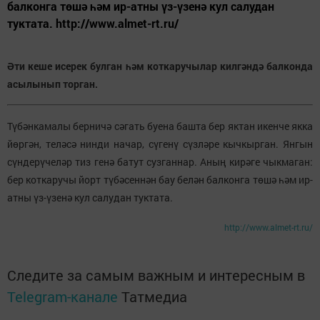
балконга төшә һәм ир-атны үз-үзенә кул салудан
туктата. http://www.almet-rt.ru/
Әти кеше исерек булган һәм коткаручылар килгәндә балконда
асылынып торган.
Түбәнкамалы берничә сәгать буена башта бер яктан икенче якка
йөргән, теләсә нинди начар, сүгенү сүзләре кычкырган. Янгын
сүндерүчеләр тиз генә батут сузганнар. Аның кирәге чыкмаган:
бер коткаручы йорт түбәсеннән бау белән балконга төшә һәм ир-
атны үз-үзенә кул салудан туктата.
http://www.almet-rt.ru/
Следите за самым важным и интересным в
Telegram-канале
Татмедиа