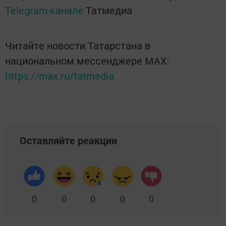
Telegram-канале
Татмедиа
Читайте новости Татарстана в
национальном мессенджере MАХ:
https://max.ru/tatmedia
Оставляйте реакции
0
0
0
0
0