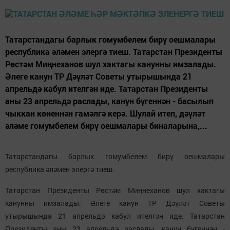
Татарстандагы барлык гомумбелем бирү оешмалары
республика әләмен элергә тиеш. Татарстан Президенты
Рөстәм Миңнеханов шул хактагы канунны имзалады.
Әлеге канун ТР Дәүләт Советы утырышында 21
апрельдә кабул ителгән иде. Татарстан Президенты
аны 23 апрельдә раслады, канун бүгеннән - басылып
чыккан көненнән гамәлгә керә. Шулай итеп, дәүләт
әләме гомумбелем бирү оешмалары биналарына,...
Татарстандагы барлык гомумбелем бирү оешмалары
республика әләмен элергә тиеш.
Татарстан Президенты Рөстәм Миңнеханов шул хактагы
канунны имзалады. Әлеге канун ТР Дәүләт Советы
утырышында 21 апрельдә кабул ителгән иде. Татарстан
Президенты аны 23 апрельдә раслады, канун бүгеннән -