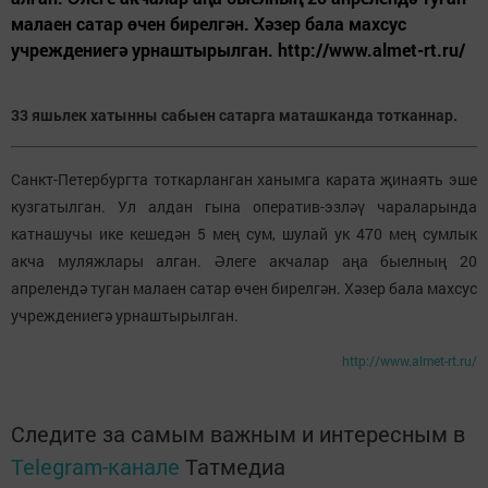
малаен сатар өчен бирелгән. Хәзер бала махсус
учреждениегә урнаштырылган. http://www.almet-rt.ru/
33 яшьлек хатынны сабыен сатарга маташканда тотканнар.
Санкт-Петербургта тоткарланган ханымга карата җинаять эше
кузгатылган. Ул алдан гына оператив-эзләү чараларында
катнашучы ике кешедән 5 мең сум, шулай ук 470 мең сумлык
акча муляжлары алган. Әлеге акчалар аңа быелның 20
апрелендә туган малаен сатар өчен бирелгән. Хәзер бала махсус
учреждениегә урнаштырылган.
http://www.almet-rt.ru/
Следите за самым важным и интересным в
Telegram-канале
Татмедиа