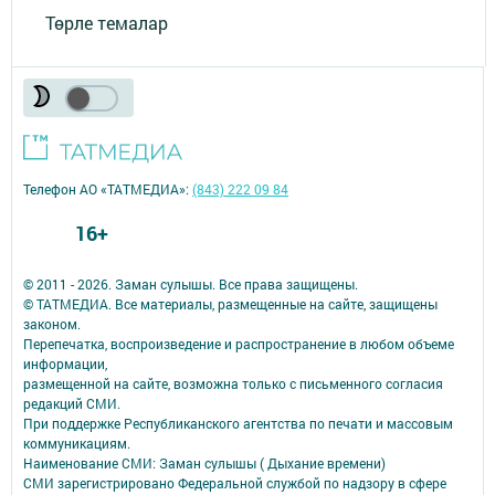
Төрле темалар
Телефон АО «ТАТМЕДИА»:
(843) 222 09 84
16+
© 2011 - 2026. Заман сулышы. Все права защищены.
© ТАТМЕДИА. Все материалы, размещенные на сайте, защищены
законом.
Перепечатка, воспроизведение и распространение в любом объеме
информации,
размещенной на сайте, возможна только с письменного согласия
редакций СМИ.
При поддержке Республиканского агентства по печати и массовым
коммуникациям.
Наименование СМИ: Заман сулышы ( Дыхание времени)
СМИ зарегистрировано Федеральной службой по надзору в сфере