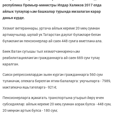
республика Премьер-министры Илдар Халиков 2017 елда
айлык түләүләр һәм башкалар турында имзалаган карар
дөнья күрде.
Хезмәт ветераннары, уртача айлык кереме 20 мең сумнан
артмаучылар, шулай ук Татарстан дәүләт бүләкләре белән
бүләкләнгән пенсионерлар ай саен 448 сумга өметләнә ала.
Бөек Ватан сугышы тыл хезмәтчәннәренә һәм
реабилитацияләнгән гражданнарга ай саен 669 сум түләү
каралган.
Сәяси репрессияләрдән зыян күргән гражданнарга 560 сум
түләнәчәк, опекага бирелгән ятим балаларга: укучыларга - 7989,
мәктәпкәчә яшьтәгеләргә - 9214;
Пенсионерларга җәмәгать транспортына утырып йөрү өчен
субсидияләр: айлык кереме 20 мең сумнан азрак булса - 448 сум,
20 меңнән артык булса - 180 сум;