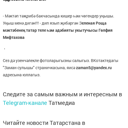
- Мәктәп тәҗрибә бакчасында кишер һәм чөгендер уңышы.
Уңыш менә дигән!!! - дип язып җибәргән З
еленая Роща
мәктәбенең татар теле һәм әдәбияты укытучысы Гөлфия
Мифтахова
Сез дә узенчәлекле фотоларыгызны салыгыз. ВКотактедагы
"Заман сулышы" страничкасына, яисә
zaman5@yandex.ru
адресына юллагыз.
Следите за самым важным и интересным в
Telegram-канале
Татмедиа
Читайте новости Татарстана в