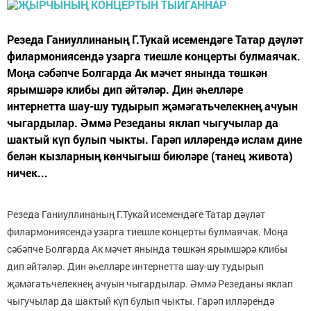
Резеда Ганиуллинаның Г.Тукай исемендәге Татар дәүләт
филармониясендә узарга тиешле концерты булмаячак.
Моңа сәбәпче Болгарда Ак мәчет янында төшкән
ярымшәрә клибы дип әйтәләр. Дин әһелләре
интернетта шау-шу тудырып җәмәгатьчелекнең ачуын
чыгардылар. Әммә Резеданы яклап чыгучылар да
шактый күп булып чыкты. Гарәп илләрендә ислам дине
белән кызларның көнчыгыш биюләре (танец живота)
ничек...
Резеда Ганиуллинаның Г.Тукай исемендәге Татар дәүләт
филармониясендә узарга тиешле концерты булмаячак. Моңа
сәбәпче Болгарда Ак мәчет янында төшкән ярымшәрә клибы
дип әйтәләр. Дин әһелләре интернетта шау-шу тудырып
җәмәгатьчелекнең ачуын чыгардылар. Әммә Резеданы яклап
чыгучылар да шактый күп булып чыкты. Гарәп илләрендә