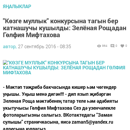
ЯҢАЛЫКЛАР
"Көзге муллык" конкурсына тагын бер
катнашучы кушылды: Зелёная Рощадан
Гөлфия Мифтахова
автор,
27 сентябрь 2016 - 08:35
964
0
0
- Мәктәп тәҗрибә бакчасында кишер һәм чөгендер
уңышы. Уңыш менә дигән!!! - дип язып җибәргән
Зеленая Роща мәктәбенең татар теле һәм әдәбияты
укытучысы Гөлфия Мифтахова Сез дә узенчәлекле
фотоларыгызны салыгыз. ВКотактедагы "Заман
сулышы" страничкасына, яисә zaman5@yandex.ru
адресына юллагыз.