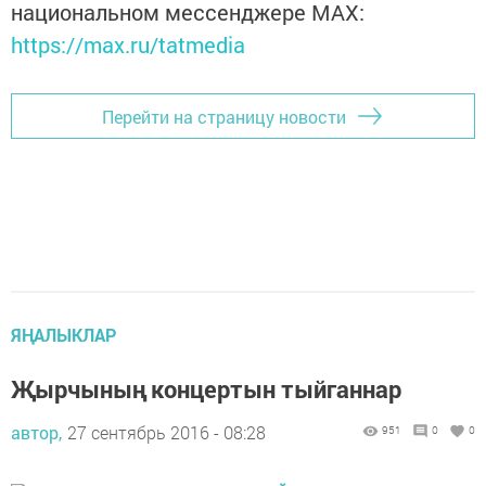
национальном мессенджере MАХ:
https://max.ru/tatmedia
Перейти на страницу новости
ЯҢАЛЫКЛАР
Җырчының концертын тыйганнар
автор,
27 сентябрь 2016 - 08:28
951
0
0