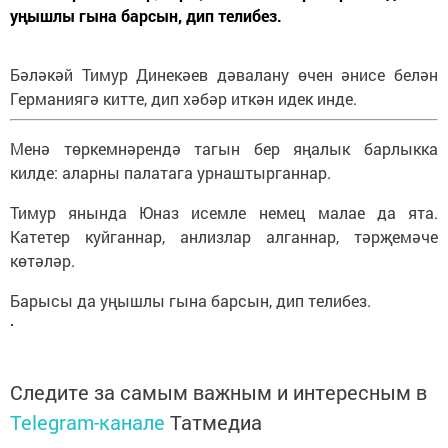
уңышлы гына барсын, дип телибез.
Бәләкәй Тимур Динекәев дәвалану өчен әнисе белән
Германиягә китте, дип хәбәр иткән идек инде.
Менә төркемнәрендә тагын бер яңалык барлыкка
килде: аларны палатага урнаштырганнар.
Тимур янында Юназ исемле немец малае да ята.
Катетер куйганнар, анлизлар алганнар, тәрҗемәче
көтәләр.
Барысы да уңышлы гына барсын, дип телибез.
Следите за самым важным и интересным в
Telegram-канале
Татмедиа