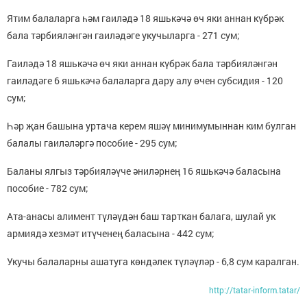
Ятим балаларга һәм гаиләдә 18 яшькәчә өч яки аннан күбрәк
бала тәрбияләнгән гаиләдәге укучыларга - 271 сум;
Гаиләдә 18 яшькәчә өч яки аннан күбрәк бала тәрбияләнгән
гаиләдәге 6 яшькәчә балаларга дару алу өчен субсидия - 120
сум;
Һәр җан башына уртача керем яшәү минимумыннан ким булган
балалы гаиләләргә пособие - 295 сум;
Баланы ялгыз тәрбияләүче әниләрнең 16 яшькәчә баласына
пособие - 782 сум;
Ата-анасы алимент түләүдән баш тарткан балага, шулай ук
армиядә хезмәт итүченең баласына - 442 сум;
Укучы балаларны ашатуга көндәлек түләүләр - 6,8 сум каралган.
http://tatar-inform.tatar/