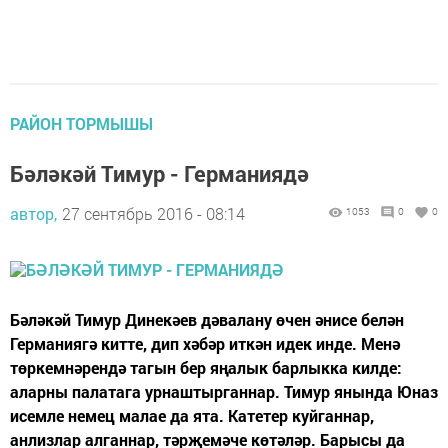
РАЙОН ТОРМЫШЫ
Бәләкәй Тимур - Германиядә
автор,
27 сентябрь 2016 - 08:14
1053
0
0
Бәләкәй Тимур Динекәев дәвалану өчен әнисе белән
Германиягә китте, дип хәбәр иткән идек инде. Менә
төркемнәрендә тагын бер яңалык барлыкка килде:
аларны палатага урнаштырганнар. Тимур янында Юназ
исемле немец малае да ята. Катетер куйганнар,
анлизлар алганнар, тәрҗемәче көтәләр. Барысы да