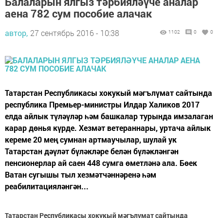
Балаларын ялгыз тәрбияләүче аналар
аена 782 сум пособие алачак
автор,
27 сентябрь 2016 - 10:38
1102
0
0
Татарстан Республикасы хокукый мәгълүмат сайтында
республика Премьер-министры Илдар Халиков 2017
елда айлык түләүләр һәм башкалар турында имзалаган
карар дөнья күрде. Хезмәт ветераннары, уртача айлык
кереме 20 мең сумнан артмаучылар, шулай ук
Татарстан дәүләт бүләкләре белән бүләкләнгән
пенсионерлар ай саен 448 сумга өметләнә ала. Бөек
Ватан сугышы тыл хезмәтчәннәренә һәм
реабилитацияләнгән...
Татарстан Республикасы хокукый мәгълүмат сайтында