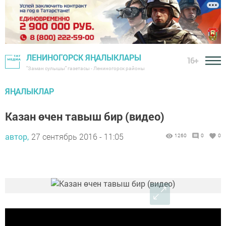
ЛЕНИНОГОРСК ЯҢАЛЫКЛАРЫ
16+
"Заман сулышы" газетасы - Лениногорск районы
ЯҢАЛЫКЛАР
Казан өчен тавыш бир (видео)
автор,
27 сентябрь 2016 - 11:05
1260
0
0