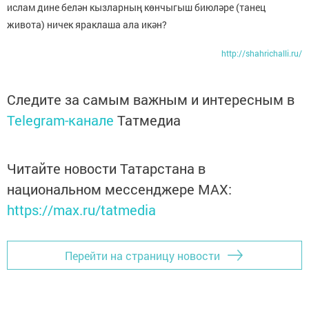
ислам дине белән кызларның көнчыгыш биюләре (танец
живота) ничек яраклаша ала икән?
http://shahrichalli.ru/
Следите за самым важным и интересным в
Telegram-канале
Татмедиа
Читайте новости Татарстана в
национальном мессенджере MАХ:
https://max.ru/tatmedia
Перейти на страницу новости