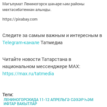
Мәгълүмат Лениногорск шәһәре һәм районы
мөхтәсибәтеннән алынды.
https://pixabay.com
Следите за самым важным и интересным в
Telegram-канале
Татмедиа
Читайте новости Татарстана в
национальном мессенджере MАХ:
https://max.ru/tatmedia
Теги:
ЛЕНИНОГОРСКИДА 11-12 АПРЕЛЬГӘ СӘХӘР ҺӘМ
ИФТАР ВАКЫТЛАР