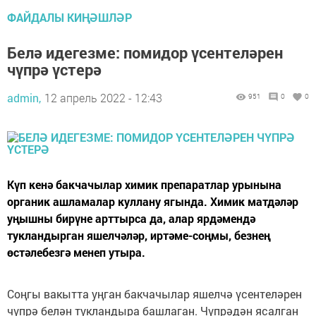
ФАЙДАЛЫ КИҢӘШЛӘР
Белә идегезме: помидор үсентеләрен
чүпрә үстерә
admin,
12 апрель 2022 - 12:43
951
0
0
Күп кенә бакчачылар химик препаратлар урынына
органик ашламалар куллану ягында. Химик матдәләр
уңышны бирүне арттырса да, алар ярдәмендә
тукландырган яшелчәләр, иртәме-соңмы, безнең
өстәлебезгә менеп утыра.
Соңгы вакытта уңган бакчачылар яшелчә үсентеләрен
чүпрә белән тукландыра башлаган. Чүпрәдән ясалган