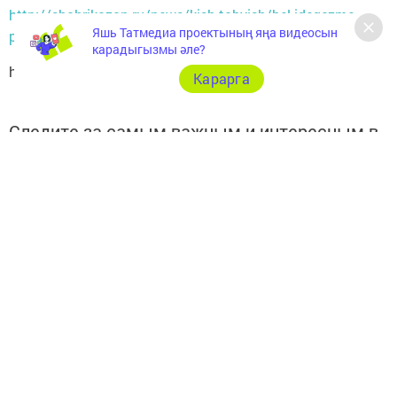
http://shahrikazan.ru/news/kish-tabyish/bel-idegezme-
Яшь Татмедиа проектының яңа видеосын
pomidor-sentelren-chpr-ster
карадыгызмы әле?
https://pixabay.com/ru
Карарга
Следите за самым важным и интересным в
Telegram-канале
Татмедиа
Читайте новости Татарстана в
национальном мессенджере MАХ:
https://max.ru/tatmedia
Теги:
БЕЛӘ ИДЕГЕЗМЕ: ПОМИДОР ҮСЕНТЕЛӘРЕН ЧҮПРӘ
ҮСТЕРӘ