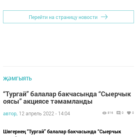
Перейти на страницу новости
ҖӘМГЫЯТЬ
“Тургай” балалар бакчасында “Сыерчык
оясы” акциясе тәмамланды
автор,
12 апрель 2022 - 14:04
816
0
0
Шөгернең “Тургай” балалар бакчасында “Сыерчык