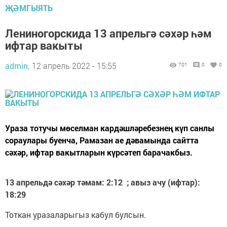
ҖӘМГЫЯТЬ
Лениногорскида 13 апрельгә сәхәр һәм
ифтар вакыты
admin,
12 апрель 2022 - 15:55
701
0
0
Ураза тотучы мөселман кардәшләребезнең күп санлы
сораулары буенча, Рамазан ае дәвамында сайтта
сәхәр, ифтар вакытларын күрсәтеп барачакбыз.
13 апрельдә сәхәр тәмам: 2:12 ; авыз ачу (ифтар):
18:29
Тоткан уразаларыгыз кабул булсын.