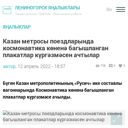
ЛЕНИНОГОРСК ЯҢАЛЫКЛАРЫ
16+
"Заман сулышы" газетасы - Лениногорск районы
ЯҢАЛЫКЛАР
Казан метросы поездларында
космонавтика көненә багышланган
плакатлар күргәзмәсен ачтылар
автор,
12 апрель 2022 - 18:57
708
0
0
Бүген Казан метрополитенының «Русич» ике составлы
вагоннарында Космонавтика көненә багышланган
плакатлар күргәзмәсе ачылды.