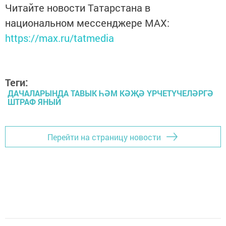
Читайте новости Татарстана в
национальном мессенджере MАХ:
https://max.ru/tatmedia
Теги:
ДАЧАЛАРЫНДА ТАВЫК ҺӘМ КӘҖӘ ҮРЧЕТҮЧЕЛӘРГӘ
ШТРАФ ЯНЫЙ
Перейти на страницу новости