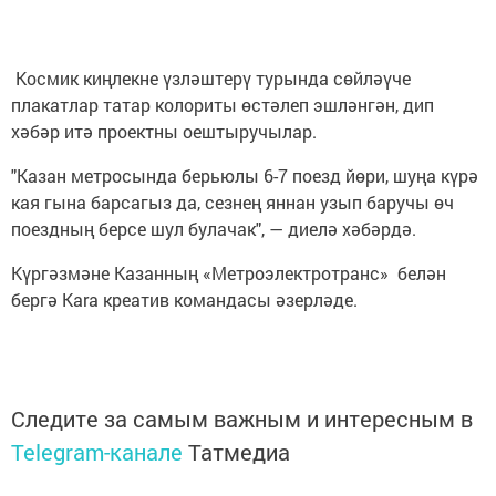
Космик киңлекне үзләштерү турында сөйләүче
плакатлар татар колориты өстәлеп эшләнгән, дип
хәбәр итә проектны оештыручылар.
"Казан метросында берьюлы 6-7 поезд йөри, шуңа күрә
кая гына барсагыз да, сезнең яннан узып баручы өч
поездның берсе шул булачак", — диелә хәбәрдә.
Күргәзмәне Казанның «Метроэлектротранс» белән
бергә Kara креатив командасы әзерләде.
Следите за самым важным и интересным в
Telegram-канале
Татмедиа