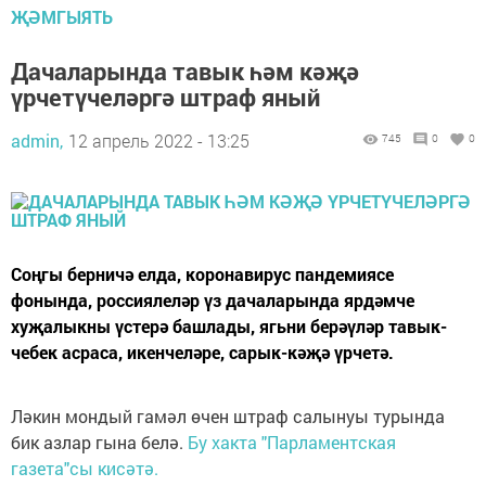
ҖӘМГЫЯТЬ
Дачаларында тавык һәм кәҗә
үрчетүчеләргә штраф яный
admin,
12 апрель 2022 - 13:25
745
0
0
Соңгы берничә елда, коронавирус пандемиясе
фонында, россиялеләр үз дачаларында ярдәмче
хуҗалыкны үстерә башлады, ягьни берәүләр тавык-
чебек асраса, икенчеләре, сарык-кәҗә үрчетә.
Ләкин мондый гамәл өчен штраф салынуы турында
бик азлар гына белә.
Бу хакта "Парламентская
газета"сы кисәтә.