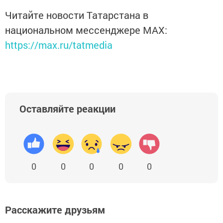
Читайте новости Татарстана в
национальном мессенджере MАХ:
https://max.ru/tatmedia
Оставляйте реакции
0
0
0
0
0
Расскажите друзьям