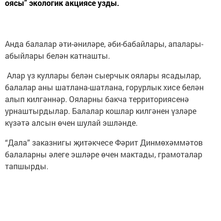
оясы” экологик акциясе узды.
Анда балалар әти-әниләре, әби-бабайлары, апалары-
абыйлары белән катнашты.
Алар үз куллары белән сыерчык оялары ясадылар,
балалар аны шатлана-шатлана, горурлык хисе белән
алып килгәннәр. Ояларны бакча территориясенә
урнаштырдылар. Балалар кошлар килгәнен үзләре
күзәтә алсын өчен шулай эшләнде.
“Дала” заказнигы җитәкчесе Фәрит Динмөхәммәтов
балаларны әлеге эшләре өчен мактады, грамоталар
тапшырды.