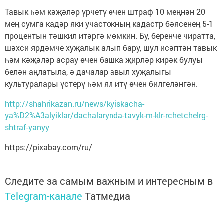
Тавык һәм кәҗәләр үрчетү өчен штраф 10 меңнән 20
мең сумга кадәр яки участокның кадастр бәясенең 5-1
процентын тәшкил итәргә мөмкин. Бу, беренче чиратта,
шәхси ярдәмче хуҗалык алып бару, шул исәптән тавык
һәм кәҗәләр асрау өчен башка җирләр кирәк булуы
белән аңлатыла, ә дачалар авыл хуҗалыгы
культуралары үстерү һәм ял итү өчен билгеләнгән.
http://shahrikazan.ru/news/kyiskacha-
ya%D2%A3alyiklar/dachalarynda-tavyk-m-klr-rchetchelrg-
shtraf-yanyy
https://pixabay.com/ru/
Следите за самым важным и интересным в
Telegram-канале
Татмедиа