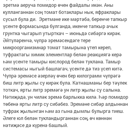
эретмә аеруча помидор өчен файдалы икән. Аны
кулланганнан соң томат ботаклары нык, яфраклары
сусыл була ди. Эретмәне ике мәртәбә, беренче тапкыр
үсенте формасында булганда, икенче тапкыр ачык
грунтка чыгарып утырткач – июньдә сибәргә кирәк.
Әйтүләренчә, чүпрә эремәсендәге тере
микроорганизмнар томат тамырына үтеп кереп,
туфрактагы химик элементлар белән реакциягә керә
һәм үсенте тамыры кислород белән туклана. Тамыр
системасы ныгый башлагач, үсенте дә тиз үсеп китә.
Чүпрә эремәсе әзерләү өчен бер килограмм чүпрәгә
биш литр җылы су кирәк була. Катнашманы бер тәүлек
тоткач, ярты литр эремәгә ун литр җылы су салына.
Нәтиҗәдә, ун чиләк эремә барлыкка килә. Һәр помидор
төбенә ярты литр су сибәбез. Эремәне сибәр алдыннан
туфрак җылынган һәм аз гына дымлы булырга тиеш.
Әлеге юл белән тукландырганнан соң, өч көннән
нәтиҗәсе дә күренә башлый.