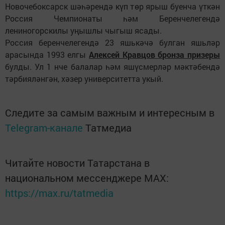
Новочебоксарск шәһәрендә күп төр ярыш буенча үткән
Россия Чемпионаты һәм Беренчелегендә
лениногорскилы уңышлы чыгыш ясады.
Россия беренчелегендә 23 яшькәчә булган яшьләр
арасында 1993 елгы
Алексей Кравцов
бронза призеры
булды. Ул 1 нче балалар һәм яшүсмерләр мәктәбендә
тәрбияләнгән, хәзер университетта укый.
Следите за самым важным и интересным в
Telegram-канале
Татмедиа
Читайте новости Татарстана в
национальном мессенджере MАХ:
https://max.ru/tatmedia