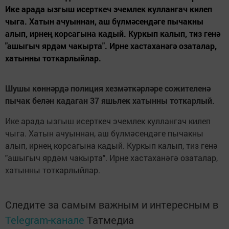
Ике арада ызгыш исерткеч эчемлек куллангач килеп
чыга. Хатын ачуыннан, аш бүлмәсендәге пычакны
алып, ирнең корсагына кадый. Куркып калып, тиз генә
"ашыгыч ярдәм чакырта". Ирне хастаханәгә озаталар,
хатынны тоткарлыйлар.
Шушы көннәрдә полиция хезмәткәрләре сожителенә
пычак белән кадаган 37 яшьлек хатынны тоткарлый.
Ике арада ызгыш исерткеч эчемлек куллангач килеп
чыга. Хатын ачуыннан, аш бүлмәсендәге пычакны
алып, ирнең корсагына кадый. Куркып калып, тиз генә
"ашыгыч ярдәм чакырта". Ирне хастаханәгә озаталар,
хатынны тоткарлыйлар.
Следите за самым важным и интересным в
Telegram-канале
Татмедиа