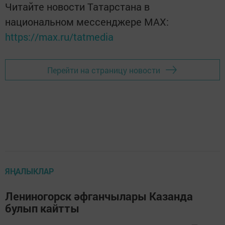
Читайте новости Татарстана в
национальном мессенджере MАХ:
https://max.ru/tatmedia
Перейти на страницу новости
ЯҢАЛЫКЛАР
Лениногорск әфганчылары Казанда
булып кайтты