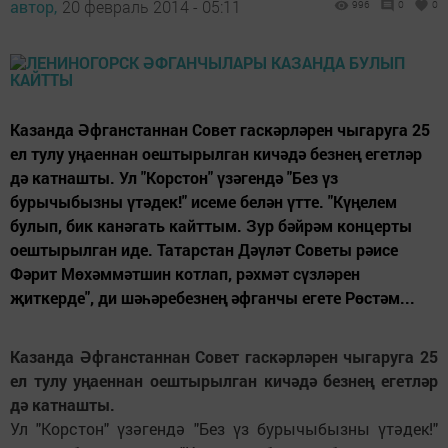
автор,
20 февраль 2014 - 05:11
996
0
0
Казанда Әфганстаннан Совет гаскәрләрен чыгаруга 25
ел тулу уңаеннан оештырылган кичәдә безнең егетләр
дә катнашты. Ул "Корстон" үзәгендә "Без үз
бурычыбызны үтәдек!" исеме белән үтте. "Күңелем
булып, бик канәгать кайттым. Зур бәйрәм концерты
оештырылган иде. Татарстан Дәүләт Советы рәисе
Фәрит Мөхәммәтшин котлап, рәхмәт сүзләрен
җиткерде", ди шәһәребезнең әфганчы егете Рөстәм...
Казанда Әфганстаннан Совет гаскәрләрен чыгаруга 25
ел тулу уңаеннан оештырылган кичәдә безнең егетләр
дә катнашты.
Ул "Корстон" үзәгендә "Без үз бурычыбызны үтәдек!"