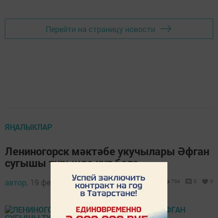
Перейти на страницу новости
ЯҢАЛЫКЛАР
Лениногорск мәктәбе укучылары Әфган
сугышы турында күп белә
автор,
19 февраль 2014 - 09:58
704
0
0