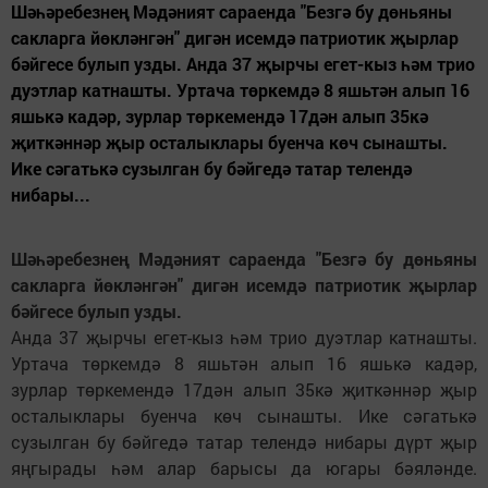
Шәһәребезнең Мәдәният сараенда "Безгә бу дөньяны
сакларга йөкләнгән" дигән исемдә патриотик җырлар
бәйгесе булып узды. Анда 37 җырчы егет-кыз һәм трио
дуэтлар катнашты. Уртача төркемдә 8 яшьтән алып 16
яшькә кадәр, зурлар төркемендә 17дән алып 35кә
җиткәннәр җыр осталыклары буенча көч сынашты.
Ике сәгатькә сузылган бу бәйгедә татар телендә
нибары...
Шәһәребезнең Мәдәният сараенда "Безгә бу дөньяны
сакларга йөкләнгән" дигән исемдә патриотик җырлар
бәйгесе булып узды.
Анда 37 җырчы егет-кыз һәм трио дуэтлар катнашты.
Уртача төркемдә 8 яшьтән алып 16 яшькә кадәр,
зурлар төркемендә 17дән алып 35кә җиткәннәр җыр
осталыклары буенча көч сынашты. Ике сәгатькә
сузылган бу бәйгедә татар телендә нибары дүрт җыр
яңгырады һәм алар барысы да югары бәяләнде.