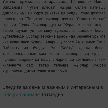
Уртача төркемдәгеләр арасында 12 яшьлек Наилә
Вилданова "Туган илебез" җыры белән катнашу
дипломына һәм сертификатка ия булды, трио дуэтлар
арасыннан "Палитра" кызлар дуэты "Солдат егеткә"
җырын, "Тулпар"кызлар дуэты "Күрәсем килә" җыры
белән шулай ук катнашу турындагы диплом белән
бүләкләнде. Зурлар төркеме арасында беренче урынга
ике кеше лаек булды. Аларның берсе 24 яшьлек Раил
Гыйззәтуллин булды. Ул "Кайту" җыры белән
тамашачыларның һәм жюри әгъзаларының күңелен
яулады. Барлык катнашучыларны да котлыйбыз һәм
киләчәктә саф татар телендә җырлар күбрәк
яңгырасын дигән теләктә калабыз.
Следите за самым важным и интересным в
Telegram-канале
Татмедиа