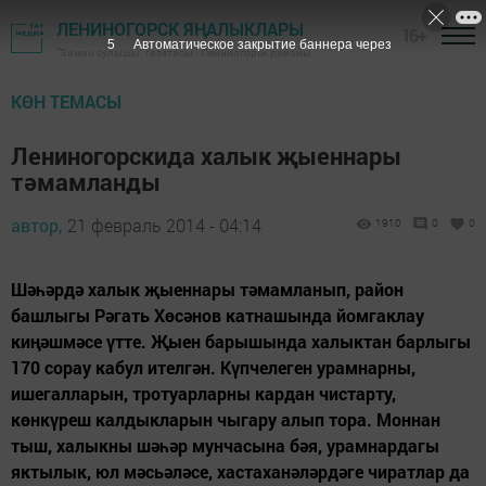
ЛЕНИНОГОРСК ЯҢАЛЫКЛАРЫ
16+
4
Автоматическое закрытие баннера через
"Заман сулышы" газетасы - Лениногорск районы
КӨН ТЕМАСЫ
Лениногорскида халык җыеннары
тәмамланды
автор,
21 февраль 2014 - 04:14
1910
0
0
Шәһәрдә халык җыеннары тәмамланып, район
башлыгы Рәгать Хөсәнов катнашында йомгаклау
киңәшмәсе үтте. Җыен барышында халыктан барлыгы
170 сорау кабул ителгән. Күпчелеген урамнарны,
ишегалларын, тротуарларны кардан чистарту,
көнкүреш калдыкларын чыгару алып тора. Моннан
тыш, халыкны шәһәр мунчасына бәя, урамнардагы
яктылык, юл мәсьәләсе, хастаханәләрдәге чиратлар да