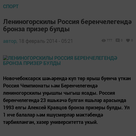
СПОРТ
Лениногорскилы Россия беренчелегендә
бронза призер булды
автор,
18 февраль 2014 - 05:21
777
0
0
Новочебоксарск шәһәрендә күп төр ярыш буенча үткән
Россия Чемпионаты һәм Беренчелегендә
лениногорскилы уңышлы чыгыш ясады. Россия
беренчелегендә 23 яшькәчә булган яшьләр арасында
1993 елгы Алексей Кравцов бронза призеры булды. Ул
1 нче балалар һәм яшүсмерләр мәктәбендә
тәрбияләнгән, хәзер университетта укый.