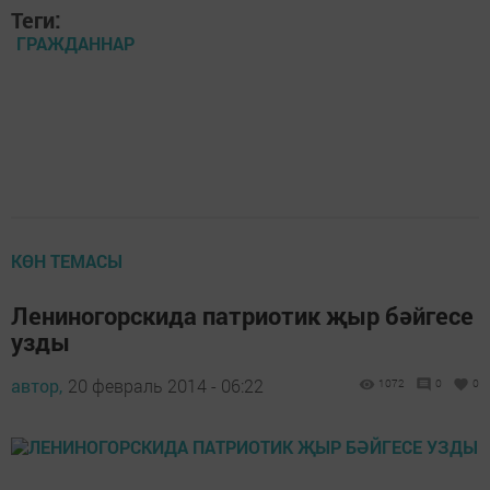
Теги:
ГРАЖДАННАР
КӨН ТЕМАСЫ
Лениногорскида патриотик җыр бәйгесе
узды
автор,
20 февраль 2014 - 06:22
1072
0
0