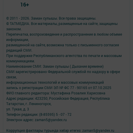
16+
© 2011 - 2026. Заман сулышы. Все права защищены.
© ТАТМЕДИА. Все материалы, размещенные на сайте, защищены
законом.
Перепечатка, воспроизведение и распространение в любом объеме
информации,
размещенной на сайте, возможна только с письменного согласия
редакций СМИ.
При поддержке Республиканского агентства по печати и массовым
коммуникациям.
Наименование СМИ: Заман сулышы ( Дыхание времени)
СМИ зарегистрировано Федеральной службой по надзору в сфере
связи,
информационных технологий и массовых коммуникаций
запись о регистрации СМИ ЭЛ № ФС 77 - 90165 от 07.10.2025
ФИО главного редактора: Мустафина Розалия Харисовна
Адрес редакции: 423250, Российская Федерация, Республика
Татарстан, г. Лениногорск,
ул. Тукая, д. 3
Телефон редакции: (8-85595) 5 - 07 - 72
Электрон адрес: zaman5@yandex.ru
Коррупция фактлары турында хәбәр итегез: zaman5@yandex.ru