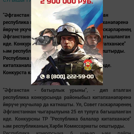
"Әфганстан - батырлык урыны", - дип аталган
республика конкурсында районыбыз китапханәләренә
йөрүче укучылар да катнашты. Ул, Совет гаскәрләренең
Әфганстаннан чыгарылуына 25 ел тулуга багышланган
иде. Конкурсны ТР "Республика балалар китапханәсе"
һәм республиканың Хәрби Комиссариаты оештырды.
Республика конкурсына 6 шәһәр һәм район
китапханәләреннән 13 эш тәкъдим ителгән иде.
Конкурста катнашучы укучылар...
"Әфганстан - батырлык урыны", - дип аталган
республика конкурсында районыбыз китапханәләренә
йөрүче укучылар да катнашты. Ул, Совет гаскәрләренең
Әфганстаннан чыгарылуына 25 ел тулуга багышланган
иде. Конкурсны ТР "Республика балалар китапханәсе"
һәм республиканың Хәрби Комиссариаты оештырды.
Республика конкурсына 6 шәһәр һәм район