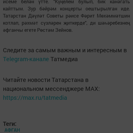
исеме белән үтте. "Күңелем булып, бик канәгать
кайттым. Зур бәйрәм концерты оештырылган иде.
Татарстан Дәүләт Советы рәисе Фәрит Мөхәммәтшин
котлап, рәхмәт сүзләрен җиткерде", ди шәһәребезнең
әфганчы егете Рөстәм Зейнов.
Следите за самым важным и интересным в
Telegram-канале
Татмедиа
Читайте новости Татарстана в
национальном мессенджере MАХ:
https://max.ru/tatmedia
Теги:
АФГАН