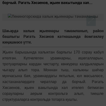
борчый. Рәгать Хөсәенов, җыен вакытында хәл...
Шәһәрдә халык җыеннары тәмамланып, район
башлыгы Рәгать Хөсәнов катнашында йомгаклау
киңәшмәсе үтте.
Җыен барышында халыктан барлыгы 170 сорау кабул
ителгән. Күпчелеген урамнарны, ишегалларын,
тротуарларны кардан чистарту, көнкүреш калдыкларын
чыгару алып тора. Моннан тыш, халыкны шәһәр
мунчасына бәя, урамнардагы яктылык, юл мәсьәләсе,
хастаханәләрдәге чиратлар да борчый. Рәгать
Хөсәенов, җыен вакытында хәл ителеп бетмәгән
сорауларны аерым контрольгә алып, тиешле
структураларга контрольдә тотарга кушты.