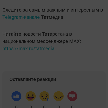
Следите за самым важным и интересным в
Telegram-канале
Татмедиа
Читайте новости Татарстана в
национальном мессенджере MАХ:
https://max.ru/tatmedia
Оставляйте реакции
0
0
0
0
0