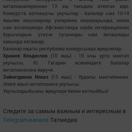
китапханәләреннән 13 эш тәкъдим ителгән иде.
Конкурста катнашучы укучылар - балалар һәм 10-14
яшьлек яшүсмерләр үзләренең иншаларында, хикәя
һәм эсселәрендә Әфганистанда хәрби интернационал
бурычларын үтәүче туганнары һәм якташлары
хакында язганнар.
Балалар иҗаты республика конкурсында җиңүчеләр:
Храмов Владислав
(10 яшь) - 10 нчы урта мәктәп
укучысы, Ю. Гагарин исемендәге балалар
китапханәсенә йөрүче.
Зәйнетдинов Илназ
(13 яшь) - Урдалы мәктәбеннән.
Әлеге авыл китапханәсе укучысы.
Укучыларыбызны җиңүләре белән котлыйбыз!
Следите за самым важным и интересным в
Telegram-канале
Татмедиа