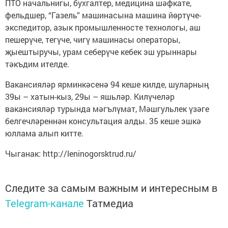
ПТО начальнигы, бухгалтер, медицина шәфкате,
фельдшер, “Газель” машинасына машина йөртүче-
экспедитор, азык промышленносте технологы, аш
пешерүче, тегүче, чигү машинасы операторы,
җыештыручы, урам себерүче кебек эш урыннары
тәкъдим ителде.
Вакансияләр ярминкәсенә 94 кеше килде, шуларның
39ы – хатын-кыз, 29ы – яшьләр. Килүчеләр
вакансияләр турында мәгълүмат, Мәшгульлек үзәге
белгечләреннән консультация алды. 35 кеше эшкә
юллама алып китте.
Чыганак: http://leninogorsktrud.ru/
Следите за самым важным и интересным в
Telegram-канале
Татмедиа