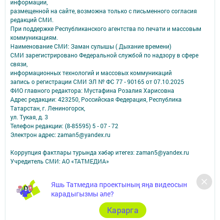
информации,
размещенной на сайте, возможна только с письменного согласия
редакций СМИ.
При поддержке Республиканского агентства по печати и массовым
коммуникациям.
Наименование СМИ: Заман сулышы ( Дыхание времени)
СМИ зарегистрировано Федеральной службой по надзору в сфере
связи,
информационных технологий и массовых коммуникаций
запись о регистрации СМИ ЭЛ № ФС 77 - 90165 от 07.10.2025
ФИО главного редактора: Мустафина Розалия Харисовна
Адрес редакции: 423250, Российская Федерация, Республика
Татарстан, г. Лениногорск,
ул. Тукая, д. 3
Телефон редакции: (8-85595) 5 - 07 - 72
Электрон адрес: zaman5@yandex.ru
Коррупция фактлары турында хәбәр итегез: zaman5@yandex.ru
Учредитель СМИ: АО «ТАТМЕДИА»
Антикоррупционная политика
Яшь Татмедиа проектының яңа видеосын
АО «ТАТМЕДИА» использует «cookie»
для персонализации сервисов и
карадыгызмы әле?
удобства пользователей сайтом.
Использование «cookie» можно отменить в настройках браузера.
Карарга
Политика конфиденциальности