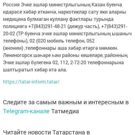
Россия Эчке эшләр министрлыгының Казан буенча
идарәсе хәбәр иткәнчә, наркотиклар сату яки аларны
медицина булмаган куллану фактлары турында
полициягә +7(843)291-48-21 (дежур часть), +7(843)291-
20-02 (ТР буенча эчке эшләр министрлыгының ышаныч
телефоны), 02 (020 мобиль телефон, 052
(аноним) ,телефоннары аша хәбәр итәргә мөмкин.
Лениногорск шәһәре һәм районы кешеләре, районның
Эчке эшләр бүлегенә 02, 112, 2-72-20 телефоннарына
шалтыратып хәбәр итә ала.
https://tatar-inform.tatar/
Следите за самым важным и интересным в
Telegram-канале
Татмедиа
Читайте новости Татарстана в