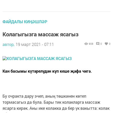
ФАЙДАЛЫ КИҢӘШЛӘР
Колагыгызга массаж ясагыз
автор,
19 март 2021 - 07:11
908
0
0
Кан басымы күтәрелүдән күп кеше җәфа чигә.
Бу очракта дару эчеп, аның төшкәнен көтеп
тормасагыз да була. Бары тик колакларга массаж
ясарга кирәк. Аны ике колакка да бер үк вакытта: колак