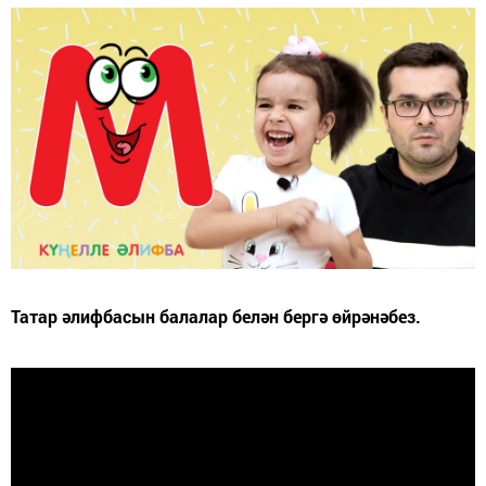
Татар әлифбасын балалар белән бергә өйрәнәбез.