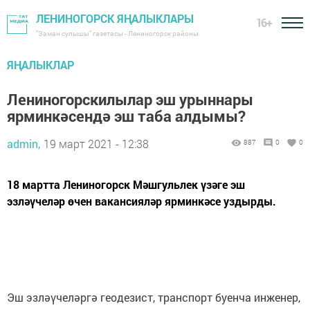
ЛЕНИНОГОРСК ЯҢАЛЫКЛАРЫ
16+
"Заман сулышы" газетасы - Лениногорск районы
ЯҢАЛЫКЛАР
Лениногорскилылар эш урыннары
ярминкәсендә эш таба алдымы?
admin,
19 март 2021 - 12:38
887
0
0
18 мартта Лениногорск Мәшгульлек үзәге эш
эзләүчеләр өчен вакансияләр ярминкәсе уздырды.
Эш эзләүчеләргә геодезист, транспорт буенча инженер,