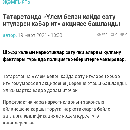
ҖӘМГЫЯТЬ
Татарстанда «Үлем белән кайда сату
итүләрен хәбәр ит» акциясе башланды
автор,
19 март 2021 - 10:38
860
0
0
Шәһәр халкын наркотиклар сату яки аларны куллану
фактлары турында полициягә хәбәр итәргә чакыралар.
Татарстанңа «Үлем белән кайда сату итүләрен хәбәр
ит» гомумроссия акциясенең беренче этабы башланды.
Ул 26 мартка кадәр дәвам итәчәк.
Профилактик чара наркотикларның законсыз
әйләнешенә каршы торуга, наркотикларга бәйле
затларга квалификацияле ярдәм күрсәтүгә
юнәлдерелгән.