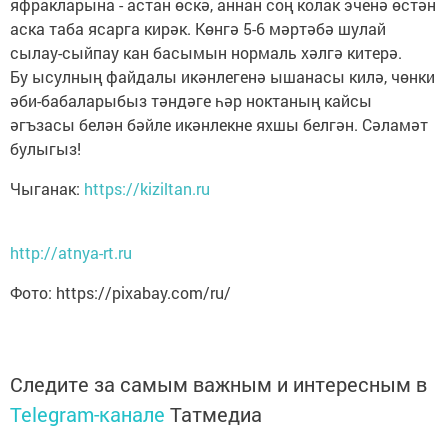
яфракларына - астан өскә, аннан соң колак эченә өстән
аска таба ясарга кирәк. Көнгә 5-6 мәртәбә шулай
сылау-сыйпау кан басымын нормаль хәлгә китерә.
Бу ысулның файдалы икәнлегенә ышанасы килә, чөнки
әби-бабаларыбыз тәндәге һәр ноктаның кайсы
әгъзасы белән бәйле икәнлекне яхшы белгән. Сәламәт
булыгыз!
Чыганак:
https://kiziltan.ru
http://atnya-rt.ru
Фото: https://pixabay.com/ru/
Следите за самым важным и интересным в
Telegram-канале
Татмедиа