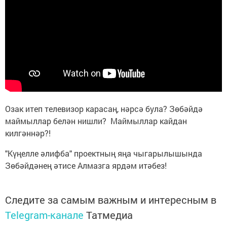
Озак итеп телевизор карасаң, нәрсә була? Зөбәйдә
маймыллар белән нишли? Маймыллар кайдан
килгәннәр?!
"Күңелле әлифба" проектның яңа чыгарылышында
Зөбәйдәнең әтисе Алмазга ярдәм итәбез!
Следите за самым важным и интересным в
Telegram-канале
Татмедиа